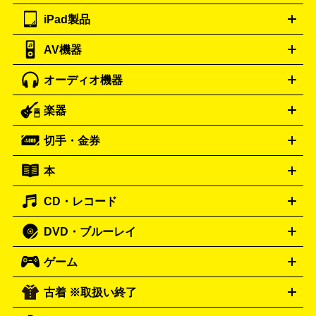
ツ
PCモニター
スマホ・携帯買取の詳細はこちら
パソコン周辺機器
電子ブックリーダー
プ
カメラ買取の詳細はこちら
ブランド品買取の詳細はこちら
iPad製品
デスクトップ
ノートパソコン
PCパーツ
周辺機器
リンター
AV機器
iPad
iPad Pro
ゲーミングPC買取の詳細はこちら
iPad Air
iPad mini
パソコン買取の詳細はこちら
オーディオ機器
ブルーレイ・DVDレコーダー
iPad製品買取の詳細はこちら
音楽プレイヤー
プロジェクタ
ー
ラジカセ
ラジオ
ミニコンポ・システムコンポ
ビデオ
楽器
スピーカー
プリメインアンプ
レコードプレーヤー・ターンテ
デッキ
カラオケ機器
テレビ
ブルーレイ・DVDプレーヤ
ーブル
CDプレイヤー
イヤホン
真空管アンプ
オープンリ
ー
マイク
リモコン
ICレコーダー
記録メディア
映像用
切手・金券
ギター
ベース
アコギ
バイオリン
サックス
フルート
ールデッキ
ヘッドホン
チューナー
AVアンプ
MDプレーヤ
ケーブル
キーボード
アンプ
エフェクター
ー
イコライザー
DATデッキ
ホームシアター・サラウンドセ
本
切手シート
クオカード
テレホンカード
ANA（全日空）株
ット
ウーファー
AV機器買取の詳細はこちら
ワイヤレス・ポータブルスピーカー
スマー
主優待券
JCBギフトカード
楽器買取の詳細はこちら
はがき・年賀状
トスピーカー
交換針・カートリッジ
音響用ケーブル
記録媒
CD・レコード
漫画・コミック
小説
ビジネス書
医学書・教育書
哲学・
体
人文書
趣味・暮らし本
切手・金券買取の詳細はこちら
写真集・絵本
DVD・ブルーレイ
J-POP
アニメ・ゲーム
サウンドトラック
ロック
ハード
オーディオ買取の詳細はこちら
ロック・ヘヴィーメタル
本買取の詳細はこちら
ジャズ
クラシック
ソウル・R＆
ゲーム
映画
ドラマ
アニメ
ミュージックビデオ
アイドル
スポ
B
歌謡曲・演歌
洋楽
K-POP
ブルース・カントリー
ヒッ
ーツ
お笑い
ドキュメンタリー
舞台・ステージ
プホップ
ダンス・エレクトロニカ
フュージョン
ワール
古着 ※取扱い終了
ニンテンドー Switch2
ニンテンドー Switch
ド
ヒーリング・ニューエイジ
キッズ・ファミリー
日本の伝
スイッチ2
スイッチ
ニンテンドー 3DS
DVD買取の詳細はこちら
ニンテンドー DS
PS5
PS4
統芸能・芸能
カラオケ
スポーツ・カルチャー
プレステ5