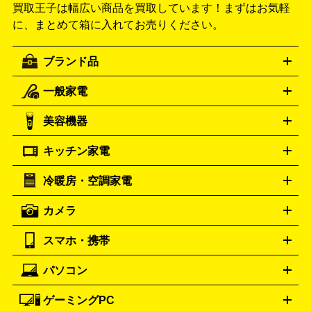
買取王子は幅広い商品を買取しています！
まずはお気軽
に、まとめて箱に入れてお売りください。
ブランド品
一般家電
ルイ・ヴィトン
エルメス
LOUIS VUITTON
HERMES
シャネル
グッチ
コーチ
CHANEL
GUCCI
COACH
美容機器
掃除機
アイロン
ミシン
電話機・FAX
電池・充電池
プラダ
フェリージ
ゴヤール
PRADA
Felisi
GOYARD
キッチン家電
ポーター
美顔器
脱毛器
家電買取の詳細はこちら
ヘアドライヤー
トゥミ
ヘアアイロン
EMS
フェ
PORTER
TUMI
イスケア
ボディケア
マッサージ機
電気シェーバー
電動
トリー バーチ
ロレックス
TORY BURCH
ROLEX
冷暖房・空調家電
オーブンレンジ・電子レンジ
炊飯器・精米機
ホットプレー
歯ブラシ
オメガ
アンテプリマ
OMEGA
ANTEPRIMA
ト・たこ焼き器
ホームベーカリー
電気圧力鍋
ミキサー・カ
カメラ
バレンシアガ
ストーブ
ファンヒーター
電気ヒーター
ふとん乾燥機
加
ッター
調理家電
BALENCIAGA
美容機器の詳細はこちら
ワインセラー
湿器、除湿器
空気清浄器
扇風機
サーキュレーター
ボッテガ・ヴェネタ
バーバリー
Bottega Veneta
BURBERRY
スマホ・携帯
ニコン
Canon
ソニー
富士フイルム
オリンパス
パナソニ
キッチン家電買取の
ブルガリ
カルティエ
BVLGARI
Cartier
ック
一眼レフカメラ
家電買取の詳細はこちら
コンパクトデジカメ（コンデジ）
ミラ
詳細はこちら
パソコン
ドルチェ＆ガッバーナ
フェンディ
Dolce&Gabbana
FENDI
iPhone
Xperia
Android
携帯電話
ポータブル充電器
スマ
ーレス一眼
一眼レフ レンズ各種
レンズフィルター
一脚・
ートフォンアクセサリー
三脚
ロエベ
ティファニー
Loewe
Tiffany&Co.
ゲーミングPC
ノートパソコン
デスクトップパソコン
Mac
パソコンパー