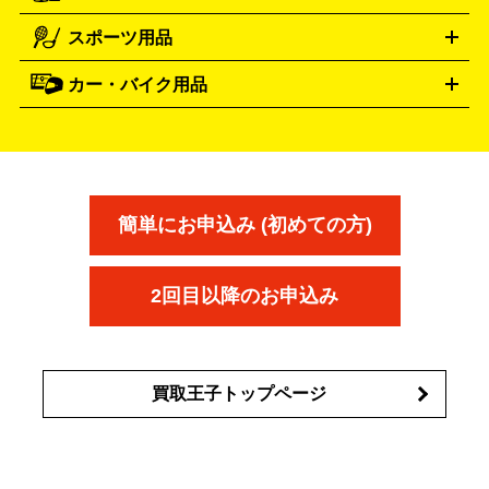
電動工具買取の詳細はこちら
スポーツ用品
SK-II
健康食品・サプリメント
シャネル
ドゥ・ラ・メール
キャンプ用品買取の詳細はこちら
エスケーツー
CHANEL
資生堂
買取の詳細はこちら
ポーラ
アディクション
DE LA MER
SHISEIDO
POLA
カー・バイク用品
ゴルフクラブ・ゴルフ用品
ドライバー
アイアンセット
フェ
アユーラ
アールエムケー
アルビ
ADDICTION
AYURA
RMK
アウェイウッド
ウェッジ
パター
ユーティリティ
テニス
オン
アンプリチュード
イヴ・サンローラ
ALBION
Amplitude
タイヤ
ブレーキパーツ
カーナビ
クラッチ
ドライブレコ
ラケット
バドミントンラケット
ン
イプサ
エスティローダー
YVES SAINT LAURENT
IPSA
ーダー
カーオーディオ
エスト
エレガンス
エリクシ
ESTEE LAUDER
est
Elégance
ール
オッペン化粧品
オバジ
花王
カネ
ELIXIR
Obagi
Kao
ボウ
KANEBO
簡単にお申込み (初めての方)
コスメ・香水買取の
詳細はこちら
2回目以降のお申込み
買取王子トップページ