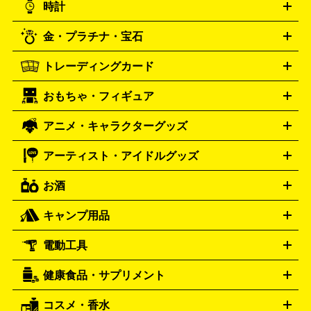
時計
PS3
PS Vita
PSP
PS4 pro
PS2
プレステ4
プレステ3
古着買取の詳細はこちら
プレイステーション
PS VR
ゲームボーイ
ゲームボーイア
CD・レコード買取の詳細はこちら
金・プラチナ・宝石
ドバンス
ロレックス
Wii
Wii U
オメガ
ゲームキューブ
XBOX One
XBOX
ROLEX
OMEGA
One X
XBOX One S
XBOX 360
ファミコン
スーパーファ
タグホイヤー
カシオ
セイコー
TAG Heuer
SEIKO
CASIO
トレーディングカード
ゴールド
インゴット
コイン・金貨
メダル・記念品
ジュ
ミコン
ニンテンドー64
セガサターン
ドリームキャスト
G-SHOCK
パネライ
カルティエ
Gショック
Panerai
Cartier
エリー・宝石
シルバーアクセサリー
銀食器・カトラリー
PCエンジン
ネオジオ
メガドライブ
PCゲーム
ゲームパッ
おもちゃ・フィギュア
スウォッチ
ポケモンカード
遊戯王
センチュリー
ワンピースカード
デュエルマスター
Swatch
CENTURY
ド
メモリーカード
アーケードスティック
レーシングコント
ズ
ホロライブ オフィシャルカードゲーム
サプライ品
未開
ローラー
ヘッドセット
amiibo
ニンテンドークラシックミニ
タイメックス
シチズン
プレゲ
TIMEX
CITIZEN
Breguet
アニメ・キャラクターグッズ
フィギュア
プラモデル
ミニカー
レトロトイ
エアガン・
封ボックス
金・プラチナ買取の詳細はこちら
未開封パック
その他カードゲーム
その他コレク
ファミコン
ニンテンドークラシックミニスーパーファミコン
ブルガリ
ダニエル・ウェリントン
BVLGARI
Daniel Wellington
モデルガン
ドール
鉄道模型
ションカード
メガドライブミニ
レトロフリーク
レトロゲーム互換機
アーティスト・アイドルグッズ
ディーゼル
アルマーニ
フェンディ
VTuberグッズ
缶バッジ
アクリルグッズ
ラバスト
タペス
Diesel
ARMANI
FENDI
トリー
抱き枕カバー
おもちゃ買取の詳細はこちら
一番くじ
ぬいぐるみ
トレーディングカード買取の詳細はこちら
フランクミュラー
グッチ
ゲーム買取の詳細はこちら
FRANCK MULLER
GUCCI
お酒
ライブDVD・Blu-ray
映像ソフト
アイドルCD
写真集
ペン
ハミルトン
ハリー･ウィンストン
Hamilton
Harry Winston
ライト
タオル
アニメ・キャラクターグッズ
Tシャツ
パーカー
はっぴ
生写真
ジャー
キャンプ用品
エルメス
ルミノックス
HERMES
LUMINOX
ウイスキー
ワイン
ブランデー
日本酒・焼酎
各種アルコ
ジ
アクリルキーホルダー
買取の詳細はこちら
トートバッグ
リュック
缶バッ
ール
ジ
ベースボールシャツ
うちわ
電動工具
テント・タープ
時計買取の詳細はこちら
寝袋・キャンプ寝具
ザック・リュック
発電
機
ナイフ
バーナー・バーベキューコンロ
お酒買取の詳細はこちら
ランタン・ライ
アーティスト・アイドルグッズ
健康食品・サプリメント
穴あけ・締付工具
切断工具
研磨工具
電動工具・充電工具
ト
クッカー・調理器具
キャンプテーブル・椅子
登山靴・ト
買取の詳細はこちら
レッキングシューズ
アウトドア用品
コスメ・香水
サントリー
アサヒ
MLM
サントリーウエルネス
カルピス
ハンディGPS、レインウエアなど