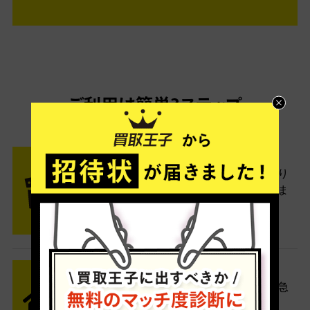
ご利用は簡単3ステップ
- FLOW -
STEP1 お申込み・梱包
ネットでお申込みしたら、箱に売り
たい商品をいろいろ詰めて梱包しま
す。
STEP2 発送
送料無料でご自宅から発送！佐川急
便がご自宅まで引き取りに伺いま