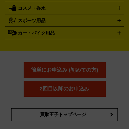
レッキングシューズ
アウトドア用品
コスメ・香水
サントリー
アサヒ
MLM
サントリーウエルネス
カルピス
ハンディGPS、レインウエアなど
電動工具買取の詳細はこちら
スポーツ用品
SK-II
健康食品・サプリメント
シャネル
ドゥ・ラ・メール
キャンプ用品買取の詳細はこちら
エスケーツー
CHANEL
資生堂
買取の詳細はこちら
ポーラ
アディクション
DE LA MER
SHISEIDO
POLA
カー・バイク用品
ゴルフクラブ・ゴルフ用品
ドライバー
アイアンセット
フェ
アユーラ
アールエムケー
アルビ
ADDICTION
AYURA
RMK
アウェイウッド
ウェッジ
パター
ユーティリティ
テニス
オン
アンプリチュード
イヴ・サンローラ
ALBION
Amplitude
タイヤ
ブレーキパーツ
カーナビ
クラッチ
ドライブレコ
ラケット
バドミントンラケット
ン
イプサ
エスティローダー
YVES SAINT LAURENT
IPSA
ーダー
カーオーディオ
エスト
エレガンス
エリクシ
ESTEE LAUDER
est
Elégance
ール
オッペン化粧品
オバジ
花王
カネ
ELIXIR
Obagi
Kao
ボウ
KANEBO
簡単にお申込み (初めての方)
コスメ・香水買取の
詳細はこちら
2回目以降のお申込み
買取王子トップページ