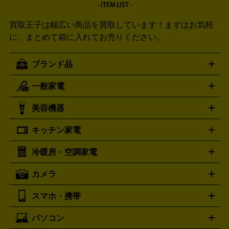
- ITEM LIST -
買取王子は幅広い商品を買取しています！
まずはお気軽
に、まとめて箱に入れてお売りください。
ブランド品
一般家電
ルイ・ヴィトン
エルメス
LOUIS VUITTON
HERMES
シャネル
グッチ
コーチ
CHANEL
GUCCI
COACH
美容機器
掃除機
アイロン
ミシン
電話機・FAX
電池・充電池
プラダ
フェリージ
ゴヤール
PRADA
Felisi
GOYARD
キッチン家電
ポーター
美顔器
脱毛器
家電買取の詳細はこちら
ヘアドライヤー
トゥミ
ヘアアイロン
EMS
フェ
PORTER
TUMI
イスケア
ボディケア
マッサージ機
電気シェーバー
電動
トリー バーチ
ロレックス
TORY BURCH
ROLEX
冷暖房・空調家電
オーブンレンジ・電子レンジ
炊飯器・精米機
ホットプレー
歯ブラシ
オメガ
アンテプリマ
OMEGA
ANTEPRIMA
ト・たこ焼き器
ホームベーカリー
電気圧力鍋
ミキサー・カ
カメラ
バレンシアガ
ストーブ
ファンヒーター
電気ヒーター
ふとん乾燥機
加
ッター
調理家電
BALENCIAGA
美容機器の詳細はこちら
ワインセラー
湿器、除湿器
空気清浄器
扇風機
サーキュレーター
ボッテガ・ヴェネタ
バーバリー
Bottega Veneta
BURBERRY
スマホ・携帯
ニコン
Canon
ソニー
富士フイルム
オリンパス
パナソニ
キッチン家電買取の
ブルガリ
カルティエ
BVLGARI
Cartier
ック
一眼レフカメラ
家電買取の詳細はこちら
コンパクトデジカメ（コンデジ）
ミラ
詳細はこちら
パソコン
ドルチェ＆ガッバーナ
フェンディ
Dolce&Gabbana
FENDI
iPhone
Xperia
Android
携帯電話
ポータブル充電器
スマ
ーレス一眼
一眼レフ レンズ各種
レンズフィルター
一脚・