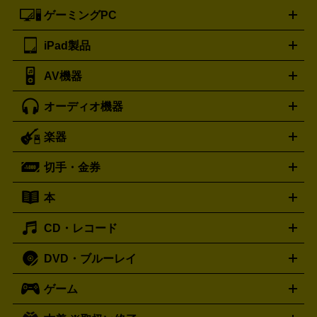
ートフォンアクセサリー
三脚
ロエベ
ティファニー
Loewe
Tiffany&Co.
ゲーミングPC
ノートパソコン
デスクトップパソコン
Mac
パソコンパー
ツ
PCモニター
スマホ・携帯買取の詳細はこちら
パソコン周辺機器
電子ブックリーダー
プ
カメラ買取の詳細はこちら
ブランド品買取の詳細はこちら
iPad製品
デスクトップ
ノートパソコン
PCパーツ
周辺機器
リンター
AV機器
iPad
iPad Pro
ゲーミングPC買取の詳細はこちら
iPad Air
iPad mini
パソコン買取の詳細はこちら
オーディオ機器
ブルーレイ・DVDレコーダー
iPad製品買取の詳細はこちら
音楽プレイヤー
プロジェクタ
ー
ラジカセ
ラジオ
ミニコンポ・システムコンポ
ビデオ
楽器
スピーカー
プリメインアンプ
レコードプレーヤー・ターンテ
デッキ
カラオケ機器
テレビ
ブルーレイ・DVDプレーヤ
ーブル
CDプレイヤー
イヤホン
真空管アンプ
オープンリ
ー
マイク
リモコン
ICレコーダー
記録メディア
映像用
切手・金券
ギター
ベース
アコギ
バイオリン
サックス
フルート
ールデッキ
ヘッドホン
チューナー
AVアンプ
MDプレーヤ
ケーブル
キーボード
アンプ
エフェクター
ー
イコライザー
DATデッキ
ホームシアター・サラウンドセ
本
切手シート
クオカード
テレホンカード
ANA（全日空）株
ット
ウーファー
AV機器買取の詳細はこちら
ワイヤレス・ポータブルスピーカー
スマー
主優待券
JCBギフトカード
楽器買取の詳細はこちら
はがき・年賀状
トスピーカー
交換針・カートリッジ
音響用ケーブル
記録媒
CD・レコード
漫画・コミック
小説
ビジネス書
医学書・教育書
哲学・
体
人文書
趣味・暮らし本
切手・金券買取の詳細はこちら
写真集・絵本
DVD・ブルーレイ
J-POP
アニメ・ゲーム
サウンドトラック
ロック
ハード
オーディオ買取の詳細はこちら
ロック・ヘヴィーメタル
本買取の詳細はこちら
ジャズ
クラシック
ソウル・R＆
ゲーム
映画
ドラマ
アニメ
ミュージックビデオ
アイドル
スポ
B
歌謡曲・演歌
洋楽
K-POP
ブルース・カントリー
ヒッ
ーツ
お笑い
ドキュメンタリー
舞台・ステージ
プホップ
ダンス・エレクトロニカ
フュージョン
ワール