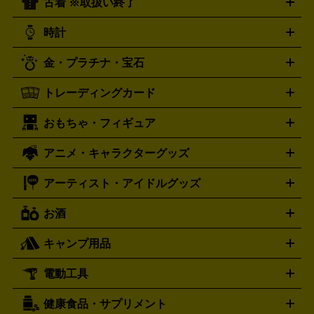
古着 ※取扱い終了
ニンテンドー Switch2
ニンテンドー Switch
ド
ヒーリング・ニューエイジ
キッズ・ファミリー
日本の伝
スイッチ2
スイッチ
ニンテンドー 3DS
DVD買取の詳細はこちら
ニンテンドー DS
PS5
PS4
統芸能・芸能
カラオケ
スポーツ・カルチャー
プレステ5
時計
PS3
PS Vita
PSP
PS4 pro
PS2
プレステ4
プレステ3
古着買取の詳細はこちら
プレイステーション
PS VR
ゲームボーイ
ゲームボーイア
CD・レコード買取の詳細はこちら
金・プラチナ・宝石
ドバンス
ロレックス
Wii
Wii U
オメガ
ゲームキューブ
XBOX One
XBOX
ROLEX
OMEGA
One X
XBOX One S
XBOX 360
ファミコン
スーパーファ
タグホイヤー
カシオ
セイコー
TAG Heuer
SEIKO
CASIO
トレーディングカード
ゴールド
インゴット
コイン・金貨
メダル・記念品
ジュ
ミコン
ニンテンドー64
セガサターン
ドリームキャスト
G-SHOCK
パネライ
カルティエ
Gショック
Panerai
Cartier
エリー・宝石
シルバーアクセサリー
銀食器・カトラリー
PCエンジン
ネオジオ
メガドライブ
PCゲーム
ゲームパッ
おもちゃ・フィギュア
スウォッチ
ポケモンカード
遊戯王
センチュリー
ワンピースカード
デュエルマスター
Swatch
CENTURY
ド
メモリーカード
アーケードスティック
レーシングコント
ズ
ホロライブ オフィシャルカードゲーム
サプライ品
未開
ローラー
ヘッドセット
amiibo
ニンテンドークラシックミニ
タイメックス
シチズン
プレゲ
TIMEX
CITIZEN
Breguet
アニメ・キャラクターグッズ
フィギュア
プラモデル
ミニカー
レトロトイ
エアガン・
封ボックス
金・プラチナ買取の詳細はこちら
未開封パック
その他カードゲーム
その他コレク
ファミコン
ニンテンドークラシックミニスーパーファミコン
ブルガリ
ダニエル・ウェリントン
BVLGARI
Daniel Wellington
モデルガン
ドール
鉄道模型
ションカード
メガドライブミニ
レトロフリーク
レトロゲーム互換機
アーティスト・アイドルグッズ
ディーゼル
アルマーニ
フェンディ
VTuberグッズ
缶バッジ
アクリルグッズ
ラバスト
タペス
Diesel
ARMANI
FENDI
トリー
抱き枕カバー
おもちゃ買取の詳細はこちら
一番くじ
ぬいぐるみ
トレーディングカード買取の詳細はこちら
フランクミュラー
グッチ
ゲーム買取の詳細はこちら
FRANCK MULLER
GUCCI
お酒
ライブDVD・Blu-ray
映像ソフト
アイドルCD
写真集
ペン
ハミルトン
ハリー･ウィンストン
Hamilton
Harry Winston
ライト
タオル
アニメ・キャラクターグッズ
Tシャツ
パーカー
はっぴ
生写真
ジャー
キャンプ用品
エルメス
ルミノックス
HERMES
LUMINOX
ウイスキー
ワイン
ブランデー
日本酒・焼酎
各種アルコ
ジ
アクリルキーホルダー
買取の詳細はこちら
トートバッグ
リュック
缶バッ
ール
ジ
ベースボールシャツ
うちわ
電動工具
テント・タープ
時計買取の詳細はこちら
寝袋・キャンプ寝具
ザック・リュック
発電
機
ナイフ
バーナー・バーベキューコンロ
お酒買取の詳細はこちら
ランタン・ライ
アーティスト・アイドルグッズ
健康食品・サプリメント
穴あけ・締付工具
切断工具
研磨工具
電動工具・充電工具
ト
クッカー・調理器具
キャンプテーブル・椅子
登山靴・ト
買取の詳細はこちら