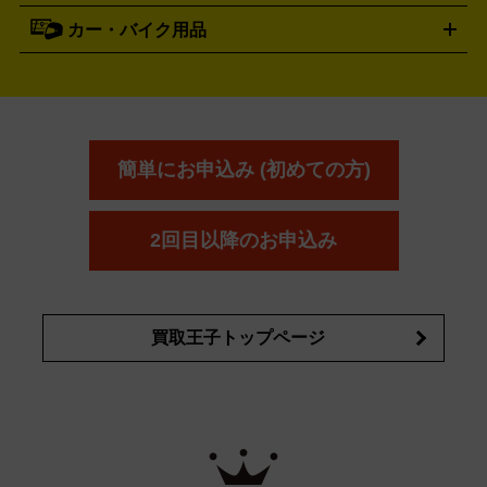
資生堂
買取の詳細はこちら
ポーラ
アディクション
DE LA MER
SHISEIDO
POLA
カー・バイク用品
ゴルフクラブ・ゴルフ用品
ドライバー
アイアンセット
フェ
アユーラ
アールエムケー
アルビ
ADDICTION
AYURA
RMK
アウェイウッド
ウェッジ
パター
ユーティリティ
テニス
オン
アンプリチュード
イヴ・サンローラ
ALBION
Amplitude
タイヤ
ブレーキパーツ
カーナビ
クラッチ
ドライブレコ
ラケット
バドミントンラケット
ン
イプサ
エスティローダー
YVES SAINT LAURENT
IPSA
ーダー
カーオーディオ
エスト
エレガンス
エリクシ
ESTEE LAUDER
est
Elégance
ール
オッペン化粧品
オバジ
花王
カネ
ELIXIR
Obagi
Kao
ボウ
KANEBO
簡単にお申込み (初めての方)
コスメ・香水買取の
詳細はこちら
2回目以降のお申込み
買取王子トップページ