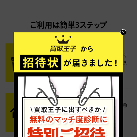
ご利用は簡単3ステップ
- FLOW -
STEP1 お申込み・梱包
ネットでお申込みしたら、箱に売り
たい商品をいろいろ詰めて梱包しま
す。
STEP2 発送
送料無料でご自宅から発送！佐川急
便がご自宅まで引き取りに伺いま
す。