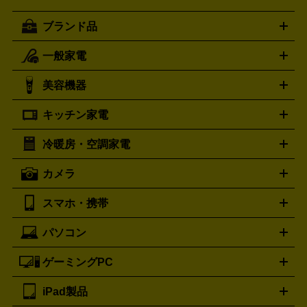
ブランド品
一般家電
ルイ・ヴィトン
エルメス
LOUIS VUITTON
HERMES
シャネル
グッチ
コーチ
CHANEL
GUCCI
COACH
美容機器
掃除機
アイロン
ミシン
電話機・FAX
電池・充電池
プラダ
フェリージ
ゴヤール
PRADA
Felisi
GOYARD
キッチン家電
ポーター
美顔器
脱毛器
家電買取の詳細はこちら
ヘアドライヤー
トゥミ
ヘアアイロン
EMS
フェ
PORTER
TUMI
イスケア
ボディケア
マッサージ機
電気シェーバー
電動
トリー バーチ
ロレックス
TORY BURCH
ROLEX
冷暖房・空調家電
オーブンレンジ・電子レンジ
炊飯器・精米機
ホットプレー
歯ブラシ
オメガ
アンテプリマ
OMEGA
ANTEPRIMA
ト・たこ焼き器
ホームベーカリー
電気圧力鍋
ミキサー・カ
カメラ
バレンシアガ
ストーブ
ファンヒーター
電気ヒーター
ふとん乾燥機
加
ッター
調理家電
BALENCIAGA
美容機器の詳細はこちら
ワインセラー
湿器、除湿器
空気清浄器
扇風機
サーキュレーター
ボッテガ・ヴェネタ
バーバリー
Bottega Veneta
BURBERRY
スマホ・携帯
ニコン
Canon
ソニー
富士フイルム
オリンパス
パナソニ
キッチン家電買取の
ブルガリ
カルティエ
BVLGARI
Cartier
ック
一眼レフカメラ
家電買取の詳細はこちら
コンパクトデジカメ（コンデジ）
ミラ
詳細はこちら
パソコン
ドルチェ＆ガッバーナ
フェンディ
Dolce&Gabbana
FENDI
iPhone
Xperia
Android
携帯電話
ポータブル充電器
スマ
ーレス一眼
一眼レフ レンズ各種
レンズフィルター
一脚・
ートフォンアクセサリー
三脚
ロエベ
ティファニー
Loewe
Tiffany&Co.
ゲーミングPC
ノートパソコン
デスクトップパソコン
Mac
パソコンパー
ツ
PCモニター
スマホ・携帯買取の詳細はこちら
パソコン周辺機器
電子ブックリーダー
プ
カメラ買取の詳細はこちら
ブランド品買取の詳細はこちら
iPad製品
デスクトップ
ノートパソコン
PCパーツ
周辺機器
リンター