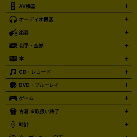
AV機器
iPad
iPad Pro
ゲーミングPC買取の詳細はこちら
iPad Air
iPad mini
パソコン買取の詳細はこちら
オーディオ機器
ブルーレイ・DVDレコーダー
iPad製品買取の詳細はこちら
音楽プレイヤー
プロジェクタ
ー
ラジカセ
ラジオ
ミニコンポ・システムコンポ
ビデオ
楽器
スピーカー
プリメインアンプ
レコードプレーヤー・ターンテ
デッキ
カラオケ機器
テレビ
ブルーレイ・DVDプレーヤ
ーブル
CDプレイヤー
イヤホン
真空管アンプ
オープンリ
ー
マイク
リモコン
ICレコーダー
記録メディア
映像用
切手・金券
ギター
ベース
アコギ
バイオリン
サックス
フルート
ールデッキ
ヘッドホン
チューナー
AVアンプ
MDプレーヤ
ケーブル
キーボード
アンプ
エフェクター
ー
イコライザー
DATデッキ
ホームシアター・サラウンドセ
本
切手シート
クオカード
テレホンカード
ANA（全日空）株
ット
ウーファー
AV機器買取の詳細はこちら
ワイヤレス・ポータブルスピーカー
スマー
主優待券
JCBギフトカード
楽器買取の詳細はこちら
はがき・年賀状
トスピーカー
交換針・カートリッジ
音響用ケーブル
記録媒
CD・レコード
漫画・コミック
小説
ビジネス書
医学書・教育書
哲学・
体
人文書
趣味・暮らし本
切手・金券買取の詳細はこちら
写真集・絵本
DVD・ブルーレイ
J-POP
アニメ・ゲーム
サウンドトラック
ロック
ハード
オーディオ買取の詳細はこちら
ロック・ヘヴィーメタル
本買取の詳細はこちら
ジャズ
クラシック
ソウル・R＆
ゲーム
映画
ドラマ
アニメ
ミュージックビデオ
アイドル
スポ
B
歌謡曲・演歌
洋楽
K-POP
ブルース・カントリー
ヒッ
ーツ
お笑い
ドキュメンタリー
舞台・ステージ
プホップ
ダンス・エレクトロニカ
フュージョン
ワール
古着 ※取扱い終了
ニンテンドー Switch2
ニンテンドー Switch
ド
ヒーリング・ニューエイジ
キッズ・ファミリー
日本の伝
スイッチ2
スイッチ
ニンテンドー 3DS
DVD買取の詳細はこちら
ニンテンドー DS
PS5
PS4
統芸能・芸能
カラオケ
スポーツ・カルチャー
プレステ5
時計
PS3
PS Vita
PSP
PS4 pro
PS2
プレステ4
プレステ3
古着買取の詳細はこちら
プレイステーション
PS VR
ゲームボーイ
ゲームボーイア
CD・レコード買取の詳細はこちら