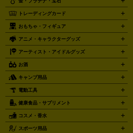
金・プラチナ・宝石
ドバンス
ロレックス
Wii
Wii U
オメガ
ゲームキューブ
XBOX One
XBOX
ROLEX
OMEGA
One X
XBOX One S
XBOX 360
ファミコン
スーパーファ
タグホイヤー
カシオ
セイコー
TAG Heuer
SEIKO
CASIO
トレーディングカード
ゴールド
インゴット
コイン・金貨
メダル・記念品
ジュ
ミコン
ニンテンドー64
セガサターン
ドリームキャスト
G-SHOCK
パネライ
カルティエ
Gショック
Panerai
Cartier
エリー・宝石
シルバーアクセサリー
銀食器・カトラリー
PCエンジン
ネオジオ
メガドライブ
PCゲーム
ゲームパッ
おもちゃ・フィギュア
スウォッチ
ポケモンカード
遊戯王
センチュリー
ワンピースカード
デュエルマスター
Swatch
CENTURY
ド
メモリーカード
アーケードスティック
レーシングコント
ズ
ホロライブ オフィシャルカードゲーム
サプライ品
未開
ローラー
ヘッドセット
amiibo
ニンテンドークラシックミニ
タイメックス
シチズン
プレゲ
TIMEX
CITIZEN
Breguet
アニメ・キャラクターグッズ
フィギュア
プラモデル
ミニカー
レトロトイ
エアガン・
封ボックス
金・プラチナ買取の詳細はこちら
未開封パック
その他カードゲーム
その他コレク
ファミコン
ニンテンドークラシックミニスーパーファミコン
ブルガリ
ダニエル・ウェリントン
BVLGARI
Daniel Wellington
モデルガン
ドール
鉄道模型
ションカード
メガドライブミニ
レトロフリーク
レトロゲーム互換機
アーティスト・アイドルグッズ
ディーゼル
アルマーニ
フェンディ
VTuberグッズ
缶バッジ
アクリルグッズ
ラバスト
タペス
Diesel
ARMANI
FENDI
トリー
抱き枕カバー
おもちゃ買取の詳細はこちら
一番くじ
ぬいぐるみ
トレーディングカード買取の詳細はこちら
フランクミュラー
グッチ
ゲーム買取の詳細はこちら
FRANCK MULLER
GUCCI
お酒
ライブDVD・Blu-ray
映像ソフト
アイドルCD
写真集
ペン
ハミルトン
ハリー･ウィンストン
Hamilton
Harry Winston
ライト
タオル
アニメ・キャラクターグッズ
Tシャツ
パーカー
はっぴ
生写真
ジャー
キャンプ用品
エルメス
ルミノックス
HERMES
LUMINOX
ウイスキー
ワイン
ブランデー
日本酒・焼酎
各種アルコ
ジ
アクリルキーホルダー
買取の詳細はこちら
トートバッグ
リュック
缶バッ
ール
ジ
ベースボールシャツ
うちわ
電動工具
テント・タープ
時計買取の詳細はこちら
寝袋・キャンプ寝具
ザック・リュック
発電
機
ナイフ
バーナー・バーベキューコンロ
お酒買取の詳細はこちら
ランタン・ライ
アーティスト・アイドルグッズ
健康食品・サプリメント
穴あけ・締付工具
切断工具
研磨工具
電動工具・充電工具
ト
クッカー・調理器具
キャンプテーブル・椅子
登山靴・ト
買取の詳細はこちら
レッキングシューズ
アウトドア用品
コスメ・香水
サントリー
アサヒ
MLM
サントリーウエルネス
カルピス
ハンディGPS、レインウエアなど
電動工具買取の詳細はこちら
スポーツ用品
SK-II
健康食品・サプリメント
シャネル
ドゥ・ラ・メール
キャンプ用品買取の詳細はこちら
エスケーツー
CHANEL