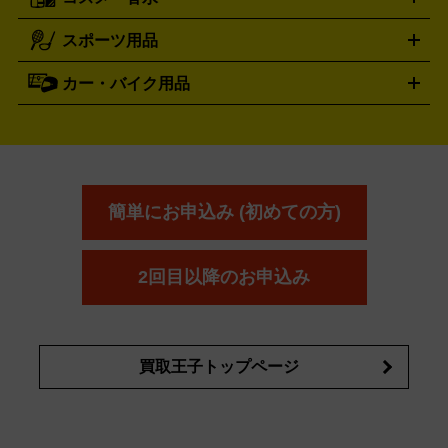
サントリー
アサヒ
MLM
サントリーウエルネス
カルピス
ハンディGPS、レインウエアなど
電動工具買取の詳細はこちら
スポーツ用品
SK-II
健康食品・サプリメント
シャネル
ドゥ・ラ・メール
キャンプ用品買取の詳細はこちら
エスケーツー
CHANEL
資生堂
買取の詳細はこちら
ポーラ
アディクション
DE LA MER
SHISEIDO
POLA
カー・バイク用品
ゴルフクラブ・ゴルフ用品
ドライバー
アイアンセット
フェ
アユーラ
アールエムケー
アルビ
ADDICTION
AYURA
RMK
アウェイウッド
ウェッジ
パター
ユーティリティ
テニス
オン
アンプリチュード
イヴ・サンローラ
ALBION
Amplitude
タイヤ
ブレーキパーツ
カーナビ
クラッチ
ドライブレコ
ラケット
バドミントンラケット
ン
イプサ
エスティローダー
YVES SAINT LAURENT
IPSA
ーダー
カーオーディオ
エスト
エレガンス
エリクシ
ESTEE LAUDER
est
Elégance
ール
オッペン化粧品
オバジ
花王
カネ
ELIXIR
Obagi
Kao
ボウ
KANEBO
簡単にお申込み (初めての方)
コスメ・香水買取の
詳細はこちら
2回目以降のお申込み
買取王子トップページ