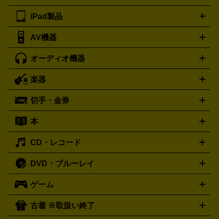
ツ
PCモニター
スマホ・携帯買取の詳細はこちら
パソコン周辺機器
電子ブックリーダー
プ
カメラ買取の詳細はこちら
ブランド品買取の詳細はこちら
iPad製品
デスクトップ
ノートパソコン
PCパーツ
周辺機器
リンター
AV機器
iPad
iPad Pro
ゲーミングPC買取の詳細はこちら
iPad Air
iPad mini
パソコン買取の詳細はこちら
オーディオ機器
ブルーレイ・DVDレコーダー
iPad製品買取の詳細はこちら
音楽プレイヤー
プロジェクタ
ー
ラジカセ
ラジオ
ミニコンポ・システムコンポ
ビデオ
楽器
スピーカー
プリメインアンプ
レコードプレーヤー・ターンテ
デッキ
カラオケ機器
テレビ
ブルーレイ・DVDプレーヤ
ーブル
CDプレイヤー
イヤホン
真空管アンプ
オープンリ
ー
マイク
リモコン
ICレコーダー
記録メディア
映像用
切手・金券
ギター
ベース
アコギ
バイオリン
サックス
フルート
ールデッキ
ヘッドホン
チューナー
AVアンプ
MDプレーヤ
ケーブル
キーボード
アンプ
エフェクター
ー
イコライザー
DATデッキ
ホームシアター・サラウンドセ
本
切手シート
クオカード
テレホンカード
ANA（全日空）株
ット
ウーファー
AV機器買取の詳細はこちら
ワイヤレス・ポータブルスピーカー
スマー
主優待券
JCBギフトカード
楽器買取の詳細はこちら
はがき・年賀状
トスピーカー
交換針・カートリッジ
音響用ケーブル
記録媒
CD・レコード
漫画・コミック
小説
ビジネス書
医学書・教育書
哲学・
体
人文書
趣味・暮らし本
切手・金券買取の詳細はこちら
写真集・絵本
DVD・ブルーレイ
J-POP
アニメ・ゲーム
サウンドトラック
ロック
ハード
オーディオ買取の詳細はこちら
ロック・ヘヴィーメタル
本買取の詳細はこちら
ジャズ
クラシック
ソウル・R＆
ゲーム
映画
ドラマ
アニメ
ミュージックビデオ
アイドル
スポ
B
歌謡曲・演歌
洋楽
K-POP
ブルース・カントリー
ヒッ
ーツ
お笑い
ドキュメンタリー
舞台・ステージ
プホップ
ダンス・エレクトロニカ
フュージョン
ワール
古着 ※取扱い終了
ニンテンドー Switch2
ニンテンドー Switch
ド
ヒーリング・ニューエイジ
キッズ・ファミリー
日本の伝
スイッチ2
スイッチ
ニンテンドー 3DS
ニンテンドー DS
PS5
PS4