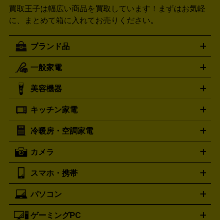
買取王子は幅広い商品を買取しています！
まずはお気軽
に、まとめて箱に入れてお売りください。
ブランド品
一般家電
ルイ・ヴィトン
エルメス
LOUIS VUITTON
HERMES
シャネル
グッチ
コーチ
CHANEL
GUCCI
COACH
美容機器
掃除機
アイロン
ミシン
電話機・FAX
電池・充電池
プラダ
フェリージ
ゴヤール
PRADA
Felisi
GOYARD
キッチン家電
ポーター
美顔器
脱毛器
家電買取の詳細はこちら
ヘアドライヤー
トゥミ
ヘアアイロン
EMS
フェ
PORTER
TUMI
イスケア
ボディケア
マッサージ機
電気シェーバー
電動
トリー バーチ
ロレックス
TORY BURCH
ROLEX
冷暖房・空調家電
オーブンレンジ・電子レンジ
炊飯器・精米機
ホットプレー
歯ブラシ
オメガ
アンテプリマ
OMEGA
ANTEPRIMA
ト・たこ焼き器
ホームベーカリー
電気圧力鍋
ミキサー・カ
カメラ
バレンシアガ
ストーブ
ファンヒーター
電気ヒーター
ふとん乾燥機
加
ッター
調理家電
BALENCIAGA
美容機器の詳細はこちら
ワインセラー
湿器、除湿器
空気清浄器
扇風機
サーキュレーター
ボッテガ・ヴェネタ
バーバリー
Bottega Veneta
BURBERRY
スマホ・携帯
ニコン
Canon
ソニー
富士フイルム
オリンパス
パナソニ
キッチン家電買取の
ブルガリ
カルティエ
BVLGARI
Cartier
ック
一眼レフカメラ
家電買取の詳細はこちら
コンパクトデジカメ（コンデジ）
ミラ
詳細はこちら
パソコン
ドルチェ＆ガッバーナ
フェンディ
Dolce&Gabbana
FENDI
iPhone
Xperia
Android
携帯電話
ポータブル充電器
スマ
ーレス一眼
一眼レフ レンズ各種
レンズフィルター
一脚・
ートフォンアクセサリー
三脚
ロエベ
ティファニー
Loewe
Tiffany&Co.
ゲーミングPC
ノートパソコン
デスクトップパソコン
Mac
パソコンパー