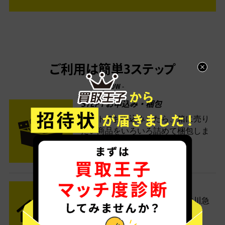
ご利用は簡単3ステップ
- FLOW -
STEP1 お申込み・梱包
ネットでお申込みしたら、箱に売り
たい商品をいろいろ詰めて梱包しま
す。
STEP2 発送
送料無料でご自宅から発送！佐川急
便がご自宅まで引き取りに伺いま
す。