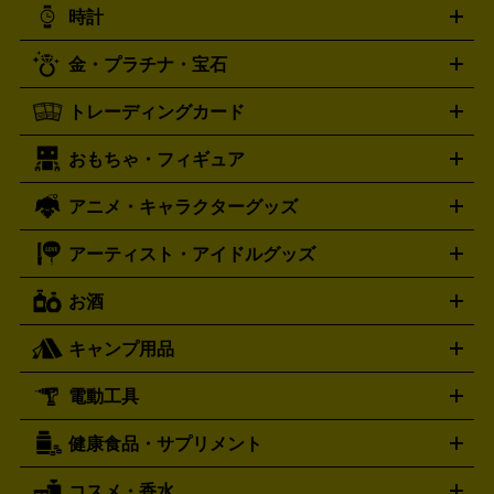
DVD買取の詳細はこちら
統芸能・芸能
カラオケ
スポーツ・カルチャー
プレステ5
時計
PS3
PS Vita
PSP
PS4 pro
PS2
プレステ4
プレステ3
古着買取の詳細はこちら
プレイステーション
PS VR
ゲームボーイ
ゲームボーイア
CD・レコード買取の詳細はこちら
金・プラチナ・宝石
ドバンス
ロレックス
Wii
Wii U
オメガ
ゲームキューブ
XBOX One
XBOX
ROLEX
OMEGA
One X
XBOX One S
XBOX 360
ファミコン
スーパーファ
タグホイヤー
カシオ
セイコー
TAG Heuer
SEIKO
CASIO
トレーディングカード
ゴールド
インゴット
コイン・金貨
メダル・記念品
ジュ
ミコン
ニンテンドー64
セガサターン
ドリームキャスト
G-SHOCK
パネライ
カルティエ
Gショック
Panerai
Cartier
エリー・宝石
シルバーアクセサリー
銀食器・カトラリー
PCエンジン
ネオジオ
メガドライブ
PCゲーム
ゲームパッ
おもちゃ・フィギュア
スウォッチ
ポケモンカード
遊戯王
センチュリー
ワンピースカード
デュエルマスター
Swatch
CENTURY
ド
メモリーカード
アーケードスティック
レーシングコント
ズ
ホロライブ オフィシャルカードゲーム
サプライ品
未開
ローラー
ヘッドセット
amiibo
ニンテンドークラシックミニ
タイメックス
シチズン
プレゲ
TIMEX
CITIZEN
Breguet
アニメ・キャラクターグッズ
フィギュア
プラモデル
ミニカー
レトロトイ
エアガン・
封ボックス
金・プラチナ買取の詳細はこちら
未開封パック
その他カードゲーム
その他コレク
ファミコン
ニンテンドークラシックミニスーパーファミコン
ブルガリ
ダニエル・ウェリントン
BVLGARI
Daniel Wellington
モデルガン
ドール
鉄道模型
ションカード
メガドライブミニ
レトロフリーク
レトロゲーム互換機
アーティスト・アイドルグッズ
ディーゼル
アルマーニ
フェンディ
VTuberグッズ
缶バッジ
アクリルグッズ
ラバスト
タペス
Diesel
ARMANI
FENDI
トリー
抱き枕カバー
おもちゃ買取の詳細はこちら
一番くじ
ぬいぐるみ
トレーディングカード買取の詳細はこちら
フランクミュラー
グッチ
ゲーム買取の詳細はこちら
FRANCK MULLER
GUCCI
お酒
ライブDVD・Blu-ray
映像ソフト
アイドルCD
写真集
ペン
ハミルトン
ハリー･ウィンストン
Hamilton
Harry Winston
ライト
タオル
アニメ・キャラクターグッズ
Tシャツ
パーカー
はっぴ
生写真
ジャー
キャンプ用品
エルメス
ルミノックス
HERMES
LUMINOX
ウイスキー
ワイン
ブランデー
日本酒・焼酎
各種アルコ
ジ
アクリルキーホルダー
買取の詳細はこちら
トートバッグ
リュック
缶バッ
ール
ジ
ベースボールシャツ
うちわ
電動工具
テント・タープ
時計買取の詳細はこちら
寝袋・キャンプ寝具
ザック・リュック
発電
機
ナイフ
バーナー・バーベキューコンロ
お酒買取の詳細はこちら
ランタン・ライ
アーティスト・アイドルグッズ
健康食品・サプリメント
穴あけ・締付工具
切断工具
研磨工具
電動工具・充電工具
ト
クッカー・調理器具
キャンプテーブル・椅子
登山靴・ト
買取の詳細はこちら
レッキングシューズ
アウトドア用品
コスメ・香水