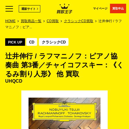
マイページ
買取申込
通販サイト
HOME
買取商品一覧
CD買取
クラシックCD買取
辻井伸行 / ラフ
マニノフ：ピア...
CD
クラシックCD
PICK UP
辻井伸行 / ラフマニノフ：ピアノ協
奏曲 第3番／チャイコフスキー：《く
るみ割り人形》 他 買取
UHQCD