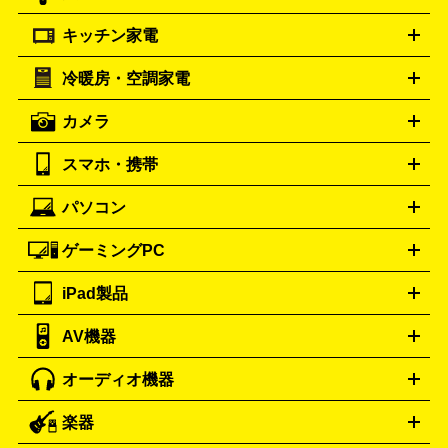
プラダ
フェリージ
ゴヤール
PRADA
Felisi
GOYARD
キッチン家電
ポーター
美顔器
脱毛器
家電買取の詳細はこちら
ヘアドライヤー
トゥミ
ヘアアイロン
EMS
フェ
PORTER
TUMI
イスケア
ボディケア
マッサージ機
電気シェーバー
電動
トリー バーチ
ロレックス
TORY BURCH
ROLEX
冷暖房・空調家電
オーブンレンジ・電子レンジ
炊飯器・精米機
ホットプレー
歯ブラシ
オメガ
アンテプリマ
OMEGA
ANTEPRIMA
ト・たこ焼き器
ホームベーカリー
電気圧力鍋
ミキサー・カ
カメラ
バレンシアガ
ストーブ
ファンヒーター
電気ヒーター
ふとん乾燥機
加
ッター
調理家電
BALENCIAGA
美容機器の詳細はこちら
ワインセラー
湿器、除湿器
空気清浄器
扇風機
サーキュレーター
ボッテガ・ヴェネタ
バーバリー
Bottega Veneta
BURBERRY
スマホ・携帯
ニコン
Canon
ソニー
富士フイルム
オリンパス
パナソニ
キッチン家電買取の
ブルガリ
カルティエ
BVLGARI
Cartier
ック
一眼レフカメラ
家電買取の詳細はこちら
コンパクトデジカメ（コンデジ）
ミラ
詳細はこちら
パソコン
ドルチェ＆ガッバーナ
フェンディ
Dolce&Gabbana
FENDI
iPhone
Xperia
Android
携帯電話
ポータブル充電器
スマ
ーレス一眼
一眼レフ レンズ各種
レンズフィルター
一脚・
ートフォンアクセサリー
三脚
ロエベ
ティファニー
Loewe
Tiffany&Co.
ゲーミングPC
ノートパソコン
デスクトップパソコン
Mac
パソコンパー
ツ
PCモニター
スマホ・携帯買取の詳細はこちら
パソコン周辺機器
電子ブックリーダー
プ
カメラ買取の詳細はこちら
ブランド品買取の詳細はこちら
iPad製品
デスクトップ
ノートパソコン
PCパーツ
周辺機器
リンター
AV機器
iPad
iPad Pro
ゲーミングPC買取の詳細はこちら
iPad Air
iPad mini
パソコン買取の詳細はこちら
オーディオ機器
ブルーレイ・DVDレコーダー
iPad製品買取の詳細はこちら
音楽プレイヤー
プロジェクタ
ー
ラジカセ
ラジオ
ミニコンポ・システムコンポ
ビデオ
楽器
スピーカー
プリメインアンプ
レコードプレーヤー・ターンテ
デッキ
カラオケ機器
テレビ
ブルーレイ・DVDプレーヤ