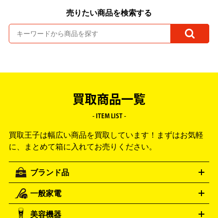
売りたい商品を検索する
買取商品一覧
- ITEM LIST -
買取王子は幅広い商品を買取しています！
まずはお気軽
に、まとめて箱に入れてお売りください。
ブランド品
一般家電
ルイ・ヴィトン
エルメス
LOUIS VUITTON
HERMES
シャネル
グッチ
コーチ
CHANEL
GUCCI
COACH
美容機器
掃除機
アイロン
ミシン
電話機・FAX
電池・充電池