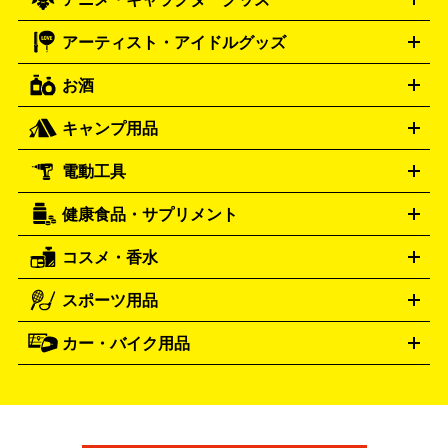
フィギュア
プラモデル
ミニカー
レトロトイ
エアガン・
封ボックス
金・プラチナ買取の詳細はこちら
未開封パック
その他カードゲーム
その他コレク
ファミコン
ニンテンドークラシックミニスーパーファミコン
ブルガリ
ダニエル・ウェリントン
BVLGARI
Daniel Wellington
モデルガン
ドール
鉄道模型
ションカード
メガドライブミニ
レトロフリーク
レトロゲーム互換機
アーティスト・アイドルグッズ
ディーゼル
アルマーニ
フェンディ
VTuberグッズ
缶バッジ
アクリルグッズ
ラバスト
タペス
Diesel
ARMANI
FENDI
トリー
抱き枕カバー
おもちゃ買取の詳細はこちら
一番くじ
ぬいぐるみ
トレーディングカード買取の詳細はこちら
フランクミュラー
グッチ
ゲーム買取の詳細はこちら
FRANCK MULLER
GUCCI
お酒
ライブDVD・Blu-ray
映像ソフト
アイドルCD
写真集
ペン
ハミルトン
ハリー･ウィンストン
Hamilton
Harry Winston
ライト
タオル
アニメ・キャラクターグッズ
Tシャツ
パーカー
はっぴ
生写真
ジャー
キャンプ用品
エルメス
ルミノックス
HERMES
LUMINOX
ウイスキー
ワイン
ブランデー
日本酒・焼酎
各種アルコ
ジ
アクリルキーホルダー
買取の詳細はこちら
トートバッグ
リュック
缶バッ
ール
ジ
ベースボールシャツ
うちわ
電動工具
テント・タープ
時計買取の詳細はこちら
寝袋・キャンプ寝具
ザック・リュック
発電
機
ナイフ
バーナー・バーベキューコンロ
お酒買取の詳細はこちら
ランタン・ライ
アーティスト・アイドルグッズ
健康食品・サプリメント
穴あけ・締付工具
切断工具
研磨工具
電動工具・充電工具
ト
クッカー・調理器具
キャンプテーブル・椅子
登山靴・ト
買取の詳細はこちら
レッキングシューズ
アウトドア用品
コスメ・香水
サントリー
アサヒ
MLM
サントリーウエルネス
カルピス
ハンディGPS、レインウエアなど
電動工具買取の詳細はこちら
スポーツ用品
SK-II
健康食品・サプリメント
シャネル
ドゥ・ラ・メール
キャンプ用品買取の詳細はこちら
エスケーツー
CHANEL
資生堂
買取の詳細はこちら
ポーラ
アディクション
DE LA MER
SHISEIDO
POLA
カー・バイク用品
ゴルフクラブ・ゴルフ用品
ドライバー
アイアンセット
フェ
アユーラ
アールエムケー
アルビ
ADDICTION
AYURA
RMK
アウェイウッド
ウェッジ
パター
ユーティリティ
テニス
オン
アンプリチュード
イヴ・サンローラ
ALBION
Amplitude
タイヤ
ブレーキパーツ
カーナビ
クラッチ
ドライブレコ
ラケット
バドミントンラケット
ン
イプサ
エスティローダー
YVES SAINT LAURENT
IPSA
ーダー
カーオーディオ
エスト
エレガンス
エリクシ
ESTEE LAUDER
est
Elégance
ール
オッペン化粧品
オバジ
花王
カネ
ELIXIR
Obagi
Kao