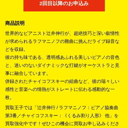
2回目以降のお申込み
商品説明
世界的なピアニスト辻井伸行が、超絶技巧と深い叙情性
が求められるラフマニノフの難曲に挑んだライブ録音な
どを収録。
彼の持ち味である、透明感あふれる美しいピアノの音色
と、迷いのないダイナミックな打鍵がオーケストラと見
事に融合しています。
併録されたチャイコフスキーの組曲など、彼の瑞々しい
感性と音楽への情熱がストレートに伝わる感動的な一
枚。
買取王子では「辻井伸行 / ラフマニノフ：ピアノ協奏曲
第3番／チャイコフスキー：《くるみ割り人形》 他」を
買取強化中です！
ぜひこの機会に買取お申し込みくださ