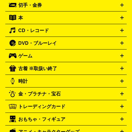
ーブル
CDプレイヤー
イヤホン
真空管アンプ
オープンリ
ー
マイク
リモコン
ICレコーダー
記録メディア
映像用
切手・金券
ギター
ベース
アコギ
バイオリン
サックス
フルート
ールデッキ
ヘッドホン
チューナー
AVアンプ
MDプレーヤ
ケーブル
キーボード
アンプ
エフェクター
ー
イコライザー
DATデッキ
ホームシアター・サラウンドセ
本
切手シート
クオカード
テレホンカード
ANA（全日空）株
ット
ウーファー
AV機器買取の詳細はこちら
ワイヤレス・ポータブルスピーカー
スマー
主優待券
JCBギフトカード
楽器買取の詳細はこちら
はがき・年賀状
トスピーカー
交換針・カートリッジ
音響用ケーブル
記録媒
CD・レコード
漫画・コミック
小説
ビジネス書
医学書・教育書
哲学・
体
人文書
趣味・暮らし本
切手・金券買取の詳細はこちら
写真集・絵本
DVD・ブルーレイ
J-POP
アニメ・ゲーム
サウンドトラック
ロック
ハード
オーディオ買取の詳細はこちら
ロック・ヘヴィーメタル
本買取の詳細はこちら
ジャズ
クラシック
ソウル・R＆
ゲーム
映画
ドラマ
アニメ
ミュージックビデオ
アイドル
スポ
B
歌謡曲・演歌
洋楽
K-POP
ブルース・カントリー
ヒッ
ーツ
お笑い
ドキュメンタリー
舞台・ステージ
プホップ
ダンス・エレクトロニカ
フュージョン
ワール
古着 ※取扱い終了
ニンテンドー Switch2
ニンテンドー Switch
ド
ヒーリング・ニューエイジ
キッズ・ファミリー
日本の伝
スイッチ2
スイッチ
ニンテンドー 3DS
DVD買取の詳細はこちら
ニンテンドー DS
PS5
PS4
統芸能・芸能
カラオケ
スポーツ・カルチャー
プレステ5
時計
PS3
PS Vita
PSP
PS4 pro
PS2
プレステ4
プレステ3
古着買取の詳細はこちら
プレイステーション
PS VR
ゲームボーイ
ゲームボーイア
CD・レコード買取の詳細はこちら
金・プラチナ・宝石
ドバンス
ロレックス
Wii
Wii U
オメガ
ゲームキューブ
XBOX One
XBOX
ROLEX
OMEGA
One X
XBOX One S
XBOX 360
ファミコン
スーパーファ
タグホイヤー
カシオ
セイコー
TAG Heuer
SEIKO
CASIO
トレーディングカード
ゴールド
インゴット
コイン・金貨
メダル・記念品
ジュ
ミコン
ニンテンドー64
セガサターン
ドリームキャスト
G-SHOCK
パネライ
カルティエ
Gショック
Panerai
Cartier
エリー・宝石
シルバーアクセサリー
銀食器・カトラリー
PCエンジン
ネオジオ
メガドライブ
PCゲーム
ゲームパッ
おもちゃ・フィギュア
スウォッチ
ポケモンカード
遊戯王
センチュリー
ワンピースカード
デュエルマスター
Swatch
CENTURY
ド
メモリーカード
アーケードスティック
レーシングコント
ズ
ホロライブ オフィシャルカードゲーム
サプライ品
未開
ローラー
ヘッドセット
amiibo
ニンテンドークラシックミニ
タイメックス
シチズン
プレゲ
TIMEX
CITIZEN
Breguet
アニメ・キャラクターグッズ