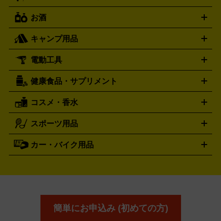
トリー
抱き枕カバー
おもちゃ買取の詳細はこちら
一番くじ
ぬいぐるみ
トレーディングカード買取の詳細はこちら
フランクミュラー
グッチ
ゲーム買取の詳細はこちら
FRANCK MULLER
GUCCI
お酒
ライブDVD・Blu-ray
映像ソフト
アイドルCD
写真集
ペン
ハミルトン
ハリー･ウィンストン
Hamilton
Harry Winston
ライト
タオル
アニメ・キャラクターグッズ
Tシャツ
パーカー
はっぴ
生写真
ジャー
キャンプ用品
エルメス
ルミノックス
HERMES
LUMINOX
ウイスキー
ワイン
ブランデー
日本酒・焼酎
各種アルコ
ジ
アクリルキーホルダー
買取の詳細はこちら
トートバッグ
リュック
缶バッ
ール
ジ
ベースボールシャツ
うちわ
電動工具
テント・タープ
時計買取の詳細はこちら
寝袋・キャンプ寝具
ザック・リュック
発電
機
ナイフ
バーナー・バーベキューコンロ
お酒買取の詳細はこちら
ランタン・ライ
アーティスト・アイドルグッズ
健康食品・サプリメント
穴あけ・締付工具
切断工具
研磨工具
電動工具・充電工具
ト
クッカー・調理器具
キャンプテーブル・椅子
登山靴・ト
買取の詳細はこちら
レッキングシューズ
アウトドア用品
コスメ・香水
サントリー
アサヒ
MLM
サントリーウエルネス
カルピス
ハンディGPS、レインウエアなど
電動工具買取の詳細はこちら
スポーツ用品
SK-II
健康食品・サプリメント
シャネル
ドゥ・ラ・メール
キャンプ用品買取の詳細はこちら
エスケーツー
CHANEL
資生堂
買取の詳細はこちら
ポーラ
アディクション
DE LA MER
SHISEIDO
POLA
カー・バイク用品
ゴルフクラブ・ゴルフ用品
ドライバー
アイアンセット
フェ
アユーラ
アールエムケー
アルビ
ADDICTION
AYURA
RMK
アウェイウッド
ウェッジ
パター
ユーティリティ
テニス
オン
アンプリチュード
イヴ・サンローラ
ALBION
Amplitude
タイヤ
ブレーキパーツ
カーナビ
クラッチ
ドライブレコ
ラケット
バドミントンラケット
ン
イプサ
エスティローダー
YVES SAINT LAURENT
IPSA
ーダー
カーオーディオ
エスト
エレガンス
エリクシ
ESTEE LAUDER
est
Elégance
ール
オッペン化粧品
オバジ
花王
カネ
ELIXIR
Obagi
Kao
ボウ
KANEBO
簡単にお申込み (初めての方)