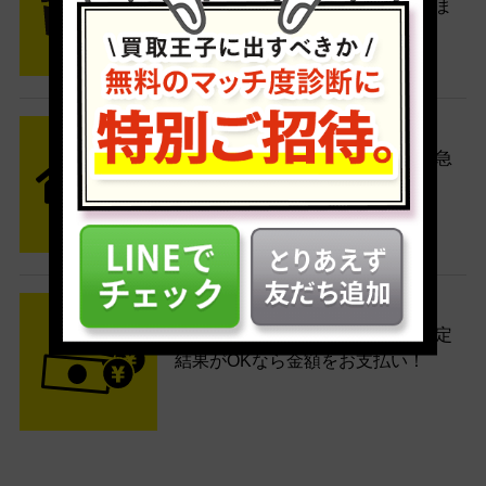
たい商品をいろいろ詰めて梱包しま
す。
STEP2 発送
送料無料でご自宅から発送！佐川急
便がご自宅まで引き取りに伺いま
す。
STEP3 ご入金
査定結果はメールでお知らせ。査定
結果がOKなら金額をお支払い！