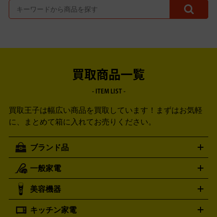
買取商品一覧
- ITEM LIST -
買取王子は幅広い商品を買取しています！
まずはお気軽
に、まとめて箱に入れてお売りください。
ブランド品
一般家電
ルイ・ヴィトン
エルメス
LOUIS VUITTON
HERMES
シャネル
グッチ
コーチ
CHANEL
GUCCI
COACH
美容機器
掃除機
アイロン
ミシン
電話機・FAX
電池・充電池
プラダ
フェリージ
ゴヤール
PRADA
Felisi
GOYARD
キッチン家電
ポーター
美顔器
脱毛器
家電買取の詳細はこちら
ヘアドライヤー
トゥミ
ヘアアイロン
EMS
フェ
PORTER
TUMI