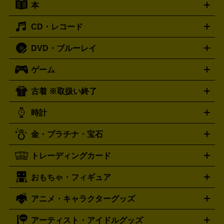
本
切手シート
クオカード
テレホンカード
ANA（全日空）株
ット
ウーファー
AV機器買取の詳細はこちら
ワイヤレス・ポータブルスピーカー
スマー
主優待券
JCBギフトカード
楽器買取の詳細はこちら
はがき・年賀状
トスピーカー
交換針・カートリッジ
音響用ケーブル
記録媒
CD・レコード
漫画・コミック
小説
ビジネス書
医学書・教育書
哲学・
体
人文書
趣味・暮らし本
切手・金券買取の詳細はこちら
写真集・絵本
DVD・ブルーレイ
J-POP
アニメ・ゲーム
サウンドトラック
ロック
ハード
オーディオ買取の詳細はこちら
ロック・ヘヴィーメタル
本買取の詳細はこちら
ジャズ
クラシック
ソウル・R＆
ゲーム
映画
ドラマ
アニメ
ミュージックビデオ
アイドル
スポ
B
歌謡曲・演歌
洋楽
K-POP
ブルース・カントリー
ヒッ
ーツ
お笑い
ドキュメンタリー
舞台・ステージ
プホップ
ダンス・エレクトロニカ
フュージョン
ワール
古着 ※取扱い終了
ニンテンドー Switch2
ニンテンドー Switch
ド
ヒーリング・ニューエイジ
キッズ・ファミリー
日本の伝
スイッチ2
スイッチ
ニンテンドー 3DS
DVD買取の詳細はこちら
ニンテンドー DS
PS5
PS4
統芸能・芸能
カラオケ
スポーツ・カルチャー
プレステ5
時計
PS3
PS Vita
PSP
PS4 pro
PS2
プレステ4
プレステ3
古着買取の詳細はこちら
プレイステーション
PS VR
ゲームボーイ
ゲームボーイア
CD・レコード買取の詳細はこちら
金・プラチナ・宝石
ドバンス
ロレックス
Wii
Wii U
オメガ
ゲームキューブ
XBOX One
XBOX
ROLEX
OMEGA
One X
XBOX One S
XBOX 360
ファミコン
スーパーファ
タグホイヤー
カシオ
セイコー
TAG Heuer
SEIKO
CASIO
トレーディングカード
ゴールド
インゴット
コイン・金貨
メダル・記念品
ジュ
ミコン
ニンテンドー64
セガサターン
ドリームキャスト
G-SHOCK
パネライ
カルティエ
Gショック
Panerai
Cartier
エリー・宝石
シルバーアクセサリー
銀食器・カトラリー
PCエンジン
ネオジオ
メガドライブ
PCゲーム
ゲームパッ
おもちゃ・フィギュア
スウォッチ
ポケモンカード
遊戯王
センチュリー
ワンピースカード
デュエルマスター
Swatch
CENTURY
ド
メモリーカード
アーケードスティック
レーシングコント
ズ
ホロライブ オフィシャルカードゲーム
サプライ品
未開
ローラー
ヘッドセット
amiibo
ニンテンドークラシックミニ
タイメックス
シチズン
プレゲ
TIMEX
CITIZEN
Breguet
アニメ・キャラクターグッズ
フィギュア
プラモデル
ミニカー
レトロトイ
エアガン・
封ボックス
金・プラチナ買取の詳細はこちら
未開封パック
その他カードゲーム
その他コレク
ファミコン
ニンテンドークラシックミニスーパーファミコン
ブルガリ
ダニエル・ウェリントン
BVLGARI
Daniel Wellington
モデルガン
ドール
鉄道模型
ションカード
メガドライブミニ
レトロフリーク
レトロゲーム互換機
アーティスト・アイドルグッズ
ディーゼル
アルマーニ
フェンディ
VTuberグッズ
缶バッジ
アクリルグッズ
ラバスト
タペス
Diesel
ARMANI
FENDI