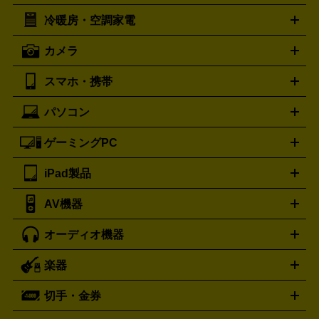
イスケア
ボディケア
マッサージ機
電気シェーバー
電動
トリー バーチ
ロレックス
TORY BURCH
ROLEX
冷暖房・空調家電
オーブンレンジ・電子レンジ
炊飯器・精米機
ホットプレー
歯ブラシ
オメガ
アンテプリマ
OMEGA
ANTEPRIMA
ト・たこ焼き器
ホームベーカリー
電気圧力鍋
ミキサー・カ
カメラ
バレンシアガ
ストーブ
ファンヒーター
電気ヒーター
ふとん乾燥機
加
ッター
調理家電
BALENCIAGA
美容機器の詳細はこちら
ワインセラー
湿器、除湿器
空気清浄器
扇風機
サーキュレーター
ボッテガ・ヴェネタ
バーバリー
Bottega Veneta
BURBERRY
スマホ・携帯
ニコン
Canon
ソニー
富士フイルム
オリンパス
パナソニ
キッチン家電買取の
ブルガリ
カルティエ
BVLGARI
Cartier
ック
一眼レフカメラ
家電買取の詳細はこちら
コンパクトデジカメ（コンデジ）
ミラ
詳細はこちら
パソコン
ドルチェ＆ガッバーナ
フェンディ
Dolce&Gabbana
FENDI
iPhone
Xperia
Android
携帯電話
ポータブル充電器
スマ
ーレス一眼
一眼レフ レンズ各種
レンズフィルター
一脚・
ートフォンアクセサリー
三脚
ロエベ
ティファニー
Loewe
Tiffany&Co.
ゲーミングPC
ノートパソコン
デスクトップパソコン
Mac
パソコンパー
ツ
PCモニター
スマホ・携帯買取の詳細はこちら
パソコン周辺機器
電子ブックリーダー
プ
カメラ買取の詳細はこちら
ブランド品買取の詳細はこちら
iPad製品
デスクトップ
ノートパソコン
PCパーツ
周辺機器
リンター
AV機器
iPad
iPad Pro
ゲーミングPC買取の詳細はこちら
iPad Air
iPad mini
パソコン買取の詳細はこちら
オーディオ機器
ブルーレイ・DVDレコーダー
iPad製品買取の詳細はこちら
音楽プレイヤー
プロジェクタ
ー
ラジカセ
ラジオ
ミニコンポ・システムコンポ
ビデオ
楽器
スピーカー
プリメインアンプ
レコードプレーヤー・ターンテ
デッキ
カラオケ機器
テレビ
ブルーレイ・DVDプレーヤ
ーブル
CDプレイヤー
イヤホン
真空管アンプ
オープンリ
ー
マイク
リモコン
ICレコーダー
記録メディア
映像用
切手・金券
ギター
ベース
アコギ
バイオリン
サックス
フルート
ールデッキ
ヘッドホン
チューナー
AVアンプ
MDプレーヤ
ケーブル
キーボード
アンプ
エフェクター
ー
イコライザー
DATデッキ
ホームシアター・サラウンドセ