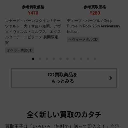
参考買取価格
参考買取価格
¥470
¥280
レナード・バーンスタイン / モー
ディープ・パープル / Deep
ツァルト：大ミサ曲ハ短調、アヴ
Purple In Rock 25th Anniversary
ェ・ヴェルム・コルプス、エクス
Edition
ルターテ・ユビラーテ 初回限定
ヘヴィーメタルCD
盤
オペラ・声楽CD
CD買取商品を
もっとみる
全く新しい買取のカタチ
買取王子は「いろいろ（無料で）送って即入金！」自宅