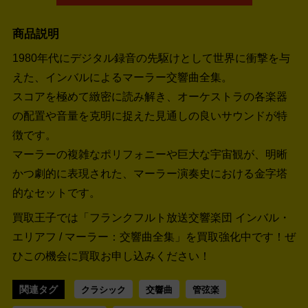
商品説明
1980年代にデジタル録音の先駆けとして世界に衝撃を与
えた、インバルによるマーラー交響曲全集。
スコアを極めて緻密に読み解き、オーケストラの各楽器
の配置や音量を克明に捉えた見通しの良いサウンドが特
徴です。
マーラーの複雑なポリフォニーや巨大な宇宙観が、明晰
かつ劇的に表現された、マーラー演奏史における金字塔
的なセットです。
買取王子では「フランクフルト放送交響楽団 インバル・
エリアフ / マーラー：交響曲全集」を買取強化中です！
ぜ
ひこの機会に買取お申し込みください！
関連タグ
クラシック
交響曲
管弦楽