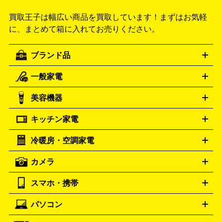
買取王子は幅広い商品を買取しています！
まずはお気軽
に、まとめて箱に入れてお売りください。
ブランド品
一般家電
ルイ・ヴィトン
エルメス
LOUIS VUITTON
HERMES
シャネル
グッチ
コーチ
CHANEL
GUCCI
COACH
美容機器
掃除機
アイロン
ミシン
電話機・FAX
電池・充電池
プラダ
フェリージ
ゴヤール
PRADA
Felisi
GOYARD
キッチン家電
ポーター
美顔器
脱毛器
家電買取の詳細はこちら
ヘアドライヤー
トゥミ
ヘアアイロン
EMS
フェ
PORTER
TUMI
イスケア
ボディケア
マッサージ機
電気シェーバー
電動
トリー バーチ
ロレックス
TORY BURCH
ROLEX
冷暖房・空調家電
オーブンレンジ・電子レンジ
炊飯器・精米機
ホットプレー
歯ブラシ
オメガ
アンテプリマ
OMEGA
ANTEPRIMA
ト・たこ焼き器
ホームベーカリー
電気圧力鍋
ミキサー・カ
カメラ
バレンシアガ
ストーブ
ファンヒーター
電気ヒーター
ふとん乾燥機
加
ッター
調理家電
BALENCIAGA
美容機器の詳細はこちら
ワインセラー
湿器、除湿器
空気清浄器
扇風機
サーキュレーター
ボッテガ・ヴェネタ
バーバリー
Bottega Veneta
BURBERRY
スマホ・携帯
ニコン
Canon
ソニー
富士フイルム
オリンパス
パナソニ
キッチン家電買取の
ブルガリ
カルティエ
BVLGARI
Cartier
ック
一眼レフカメラ
家電買取の詳細はこちら
コンパクトデジカメ（コンデジ）
ミラ
詳細はこちら
パソコン
ドルチェ＆ガッバーナ
フェンディ
Dolce&Gabbana
FENDI
iPhone
Xperia
Android
携帯電話
ポータブル充電器
スマ
ーレス一眼
一眼レフ レンズ各種
レンズフィルター
一脚・
ートフォンアクセサリー
三脚
ロエベ
ティファニー
Loewe
Tiffany&Co.