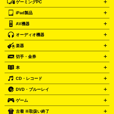
ゲーミングPC
ノートパソコン
デスクトップパソコン
Mac
パソコンパー
ツ
PCモニター
スマホ・携帯買取の詳細はこちら
パソコン周辺機器
電子ブックリーダー
プ
カメラ買取の詳細はこちら
ブランド品買取の詳細はこちら
iPad製品
デスクトップ
ノートパソコン
PCパーツ
周辺機器
リンター
AV機器
iPad
iPad Pro
ゲーミングPC買取の詳細はこちら
iPad Air
iPad mini
パソコン買取の詳細はこちら
オーディオ機器
ブルーレイ・DVDレコーダー
iPad製品買取の詳細はこちら
音楽プレイヤー
プロジェクタ
ー
ラジカセ
ラジオ
ミニコンポ・システムコンポ
ビデオ
楽器
スピーカー
プリメインアンプ
レコードプレーヤー・ターンテ
デッキ
カラオケ機器
テレビ
ブルーレイ・DVDプレーヤ
ーブル
CDプレイヤー
イヤホン
真空管アンプ
オープンリ
ー
マイク
リモコン
ICレコーダー
記録メディア
映像用
切手・金券
ギター
ベース
アコギ
バイオリン
サックス
フルート
ールデッキ
ヘッドホン
チューナー
AVアンプ
MDプレーヤ
ケーブル
キーボード
アンプ
エフェクター
ー
イコライザー
DATデッキ
ホームシアター・サラウンドセ
本
切手シート
クオカード
テレホンカード
ANA（全日空）株
ット
ウーファー
AV機器買取の詳細はこちら
ワイヤレス・ポータブルスピーカー
スマー
主優待券
JCBギフトカード
楽器買取の詳細はこちら
はがき・年賀状
トスピーカー
交換針・カートリッジ
音響用ケーブル
記録媒
CD・レコード
漫画・コミック
小説
ビジネス書
医学書・教育書
哲学・
体
人文書
趣味・暮らし本
切手・金券買取の詳細はこちら
写真集・絵本
DVD・ブルーレイ
J-POP
アニメ・ゲーム
サウンドトラック
ロック
ハード
オーディオ買取の詳細はこちら
ロック・ヘヴィーメタル
本買取の詳細はこちら
ジャズ
クラシック
ソウル・R＆
ゲーム
映画
ドラマ
アニメ
ミュージックビデオ
アイドル
スポ
B
歌謡曲・演歌
洋楽
K-POP
ブルース・カントリー
ヒッ
ーツ
お笑い
ドキュメンタリー
舞台・ステージ
プホップ
ダンス・エレクトロニカ
フュージョン
ワール
古着 ※取扱い終了
ニンテンドー Switch2
ニンテンドー Switch
ド
ヒーリング・ニューエイジ
キッズ・ファミリー
日本の伝
スイッチ2
スイッチ