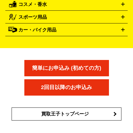
コスメ・香水
サントリー
アサヒ
MLM
サントリーウエルネス
カルピス
ハンディGPS、レインウエアなど
電動工具買取の詳細はこちら
スポーツ用品
SK-II
健康食品・サプリメント
シャネル
ドゥ・ラ・メール
キャンプ用品買取の詳細はこちら
エスケーツー
CHANEL
資生堂
買取の詳細はこちら
ポーラ
アディクション
DE LA MER
SHISEIDO
POLA
カー・バイク用品
ゴルフクラブ・ゴルフ用品
ドライバー
アイアンセット
フェ
アユーラ
アールエムケー
アルビ
ADDICTION
AYURA
RMK
アウェイウッド
ウェッジ
パター
ユーティリティ
テニス
オン
アンプリチュード
イヴ・サンローラ
ALBION
Amplitude
タイヤ
ブレーキパーツ
カーナビ
クラッチ
ドライブレコ
ラケット
バドミントンラケット
ン
イプサ
エスティローダー
YVES SAINT LAURENT
IPSA
ーダー
カーオーディオ
エスト
エレガンス
エリクシ
ESTEE LAUDER
est
Elégance
ール
オッペン化粧品
オバジ
花王
カネ
ELIXIR
Obagi
Kao
ボウ
KANEBO
簡単にお申込み (初めての方)
コスメ・香水買取の
詳細はこちら
2回目以降のお申込み
買取王子トップページ