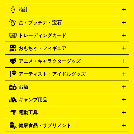
ニンテンドー 3DS
DVD買取の詳細はこちら
ニンテンドー DS
PS5
PS4
統芸能・芸能
カラオケ
スポーツ・カルチャー
プレステ5
時計
PS3
PS Vita
PSP
PS4 pro
PS2
プレステ4
プレステ3
古着買取の詳細はこちら
プレイステーション
PS VR
ゲームボーイ
ゲームボーイア
CD・レコード買取の詳細はこちら
金・プラチナ・宝石
ドバンス
ロレックス
Wii
Wii U
オメガ
ゲームキューブ
XBOX One
XBOX
ROLEX
OMEGA
One X
XBOX One S
XBOX 360
ファミコン
スーパーファ
タグホイヤー
カシオ
セイコー
TAG Heuer
SEIKO
CASIO
トレーディングカード
ゴールド
インゴット
コイン・金貨
メダル・記念品
ジュ
ミコン
ニンテンドー64
セガサターン
ドリームキャスト
G-SHOCK
パネライ
カルティエ
Gショック
Panerai
Cartier
エリー・宝石
シルバーアクセサリー
銀食器・カトラリー
PCエンジン
ネオジオ
メガドライブ
PCゲーム
ゲームパッ
おもちゃ・フィギュア
スウォッチ
ポケモンカード
遊戯王
センチュリー
ワンピースカード
デュエルマスター
Swatch
CENTURY
ド
メモリーカード
アーケードスティック
レーシングコント
ズ
ホロライブ オフィシャルカードゲーム
サプライ品
未開
ローラー
ヘッドセット
amiibo
ニンテンドークラシックミニ
タイメックス
シチズン
プレゲ
TIMEX
CITIZEN
Breguet
アニメ・キャラクターグッズ
フィギュア
プラモデル
ミニカー
レトロトイ
エアガン・
封ボックス
金・プラチナ買取の詳細はこちら
未開封パック
その他カードゲーム
その他コレク
ファミコン
ニンテンドークラシックミニスーパーファミコン
ブルガリ
ダニエル・ウェリントン
BVLGARI
Daniel Wellington
モデルガン
ドール
鉄道模型
ションカード
メガドライブミニ
レトロフリーク
レトロゲーム互換機
アーティスト・アイドルグッズ
ディーゼル
アルマーニ
フェンディ
VTuberグッズ
缶バッジ
アクリルグッズ
ラバスト
タペス
Diesel
ARMANI
FENDI
トリー
抱き枕カバー
おもちゃ買取の詳細はこちら
一番くじ
ぬいぐるみ
トレーディングカード買取の詳細はこちら
フランクミュラー
グッチ
ゲーム買取の詳細はこちら
FRANCK MULLER
GUCCI
お酒
ライブDVD・Blu-ray
映像ソフト
アイドルCD
写真集
ペン
ハミルトン
ハリー･ウィンストン
Hamilton
Harry Winston
ライト
タオル
アニメ・キャラクターグッズ
Tシャツ
パーカー
はっぴ
生写真
ジャー
キャンプ用品
エルメス
ルミノックス
HERMES
LUMINOX
ウイスキー
ワイン
ブランデー
日本酒・焼酎
各種アルコ
ジ
アクリルキーホルダー
買取の詳細はこちら
トートバッグ
リュック
缶バッ
ール
ジ
ベースボールシャツ
うちわ
電動工具
テント・タープ
時計買取の詳細はこちら
寝袋・キャンプ寝具
ザック・リュック
発電
機
ナイフ
バーナー・バーベキューコンロ
お酒買取の詳細はこちら
ランタン・ライ
アーティスト・アイドルグッズ
健康食品・サプリメント
穴あけ・締付工具
切断工具
研磨工具
電動工具・充電工具
ト
クッカー・調理器具
キャンプテーブル・椅子
登山靴・ト
買取の詳細はこちら
レッキングシューズ
アウトドア用品