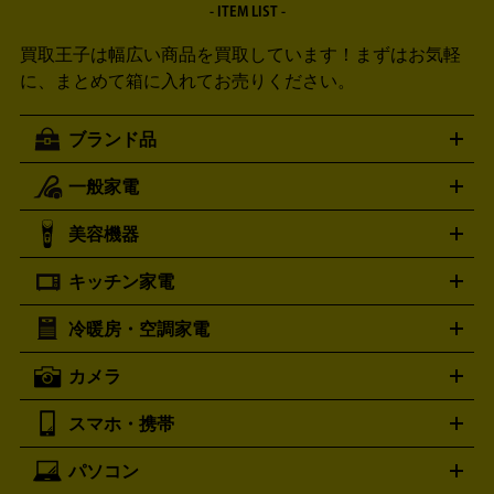
- ITEM LIST -
買取王子は幅広い商品を買取しています！
まずはお気軽
に、まとめて箱に入れてお売りください。
ブランド品
一般家電
ルイ・ヴィトン
エルメス
LOUIS VUITTON
HERMES
シャネル
グッチ
コーチ
CHANEL
GUCCI
COACH
美容機器
掃除機
アイロン
ミシン
電話機・FAX
電池・充電池
プラダ
フェリージ
ゴヤール
PRADA
Felisi
GOYARD
キッチン家電
ポーター
美顔器
脱毛器
家電買取の詳細はこちら
ヘアドライヤー
トゥミ
ヘアアイロン
EMS
フェ
PORTER
TUMI
イスケア
ボディケア
マッサージ機
電気シェーバー
電動
トリー バーチ
ロレックス
TORY BURCH
ROLEX
冷暖房・空調家電
オーブンレンジ・電子レンジ
炊飯器・精米機
ホットプレー
歯ブラシ
オメガ
アンテプリマ
OMEGA
ANTEPRIMA
ト・たこ焼き器
ホームベーカリー
電気圧力鍋
ミキサー・カ
カメラ
バレンシアガ
ストーブ
ファンヒーター
電気ヒーター
ふとん乾燥機
加
ッター
調理家電
BALENCIAGA
美容機器の詳細はこちら
ワインセラー
湿器、除湿器
空気清浄器
扇風機
サーキュレーター
ボッテガ・ヴェネタ
バーバリー
Bottega Veneta
BURBERRY
スマホ・携帯
ニコン
Canon
ソニー
富士フイルム
オリンパス
パナソニ
キッチン家電買取の
ブルガリ
カルティエ
BVLGARI
Cartier
ック
一眼レフカメラ
家電買取の詳細はこちら
コンパクトデジカメ（コンデジ）
ミラ
詳細はこちら
パソコン
ドルチェ＆ガッバーナ
フェンディ
Dolce&Gabbana
FENDI
iPhone
Xperia
Android
携帯電話
ポータブル充電器
スマ
ーレス一眼
一眼レフ レンズ各種
レンズフィルター
一脚・