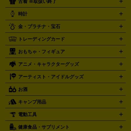
古着 ※取扱い終了
ニンテンドー Switch2
ニンテンドー Switch
ド
ヒーリング・ニューエイジ
キッズ・ファミリー
日本の伝
スイッチ2
スイッチ
ニンテンドー 3DS
DVD買取の詳細はこちら
ニンテンドー DS
PS5
PS4
統芸能・芸能
カラオケ
スポーツ・カルチャー
プレステ5
時計
PS3
PS Vita
PSP
PS4 pro
PS2
プレステ4
プレステ3
古着買取の詳細はこちら
プレイステーション
PS VR
ゲームボーイ
ゲームボーイア
CD・レコード買取の詳細はこちら
金・プラチナ・宝石
ドバンス
ロレックス
Wii
Wii U
オメガ
ゲームキューブ
XBOX One
XBOX
ROLEX
OMEGA
One X
XBOX One S
XBOX 360
ファミコン
スーパーファ
タグホイヤー
カシオ
セイコー
TAG Heuer
SEIKO
CASIO
トレーディングカード
ゴールド
インゴット
コイン・金貨
メダル・記念品
ジュ
ミコン
ニンテンドー64
セガサターン
ドリームキャスト
G-SHOCK
パネライ
カルティエ
Gショック
Panerai
Cartier
エリー・宝石
シルバーアクセサリー
銀食器・カトラリー
PCエンジン
ネオジオ
メガドライブ
PCゲーム
ゲームパッ
おもちゃ・フィギュア
スウォッチ
ポケモンカード
遊戯王
センチュリー
ワンピースカード
デュエルマスター
Swatch
CENTURY
ド
メモリーカード
アーケードスティック
レーシングコント
ズ
ホロライブ オフィシャルカードゲーム
サプライ品
未開
ローラー
ヘッドセット
amiibo
ニンテンドークラシックミニ
タイメックス
シチズン
プレゲ
TIMEX
CITIZEN
Breguet
アニメ・キャラクターグッズ
フィギュア
プラモデル
ミニカー
レトロトイ
エアガン・
封ボックス
金・プラチナ買取の詳細はこちら
未開封パック
その他カードゲーム
その他コレク
ファミコン
ニンテンドークラシックミニスーパーファミコン
ブルガリ
ダニエル・ウェリントン
BVLGARI
Daniel Wellington
モデルガン
ドール
鉄道模型
ションカード
メガドライブミニ
レトロフリーク
レトロゲーム互換機
アーティスト・アイドルグッズ
ディーゼル
アルマーニ
フェンディ
VTuberグッズ
缶バッジ
アクリルグッズ
ラバスト
タペス
Diesel
ARMANI
FENDI
トリー
抱き枕カバー
おもちゃ買取の詳細はこちら
一番くじ
ぬいぐるみ
トレーディングカード買取の詳細はこちら
フランクミュラー
グッチ
ゲーム買取の詳細はこちら
FRANCK MULLER
GUCCI
お酒
ライブDVD・Blu-ray
映像ソフト
アイドルCD
写真集
ペン
ハミルトン
ハリー･ウィンストン
Hamilton
Harry Winston
ライト
タオル
アニメ・キャラクターグッズ
Tシャツ
パーカー
はっぴ
生写真
ジャー
キャンプ用品
エルメス
ルミノックス
HERMES
LUMINOX
ウイスキー
ワイン
ブランデー
日本酒・焼酎
各種アルコ
ジ
アクリルキーホルダー
買取の詳細はこちら
トートバッグ
リュック
缶バッ
ール
ジ
ベースボールシャツ
うちわ
電動工具
テント・タープ
時計買取の詳細はこちら
寝袋・キャンプ寝具
ザック・リュック
発電
機
ナイフ
バーナー・バーベキューコンロ
お酒買取の詳細はこちら
ランタン・ライ
アーティスト・アイドルグッズ
健康食品・サプリメント
穴あけ・締付工具
切断工具
研磨工具
電動工具・充電工具
ト
クッカー・調理器具
キャンプテーブル・椅子
登山靴・ト
買取の詳細はこちら