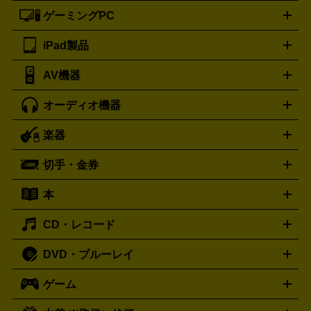
ートフォンアクセサリー
三脚
ロエベ
ティファニー
Loewe
Tiffany&Co.
ゲーミングPC
ノートパソコン
デスクトップパソコン
Mac
パソコンパー
ツ
PCモニター
スマホ・携帯買取の詳細はこちら
パソコン周辺機器
電子ブックリーダー
プ
カメラ買取の詳細はこちら
ブランド品買取の詳細はこちら
iPad製品
デスクトップ
ノートパソコン
PCパーツ
周辺機器
リンター
AV機器
iPad
iPad Pro
ゲーミングPC買取の詳細はこちら
iPad Air
iPad mini
パソコン買取の詳細はこちら
オーディオ機器
ブルーレイ・DVDレコーダー
iPad製品買取の詳細はこちら
音楽プレイヤー
プロジェクタ
ー
ラジカセ
ラジオ
ミニコンポ・システムコンポ
ビデオ
楽器
スピーカー
プリメインアンプ
レコードプレーヤー・ターンテ
デッキ
カラオケ機器
テレビ
ブルーレイ・DVDプレーヤ
ーブル
CDプレイヤー
イヤホン
真空管アンプ
オープンリ
ー
マイク
リモコン
ICレコーダー
記録メディア
映像用
切手・金券
ギター
ベース
アコギ
バイオリン
サックス
フルート
ールデッキ
ヘッドホン
チューナー
AVアンプ
MDプレーヤ
ケーブル
キーボード
アンプ
エフェクター
ー
イコライザー
DATデッキ
ホームシアター・サラウンドセ
本
切手シート
クオカード
テレホンカード
ANA（全日空）株
ット
ウーファー
AV機器買取の詳細はこちら
ワイヤレス・ポータブルスピーカー
スマー
主優待券
JCBギフトカード
楽器買取の詳細はこちら
はがき・年賀状
トスピーカー
交換針・カートリッジ
音響用ケーブル
記録媒
CD・レコード
漫画・コミック
小説
ビジネス書
医学書・教育書
哲学・
体
人文書
趣味・暮らし本
切手・金券買取の詳細はこちら
写真集・絵本
DVD・ブルーレイ
J-POP
アニメ・ゲーム
サウンドトラック
ロック
ハード
オーディオ買取の詳細はこちら
ロック・ヘヴィーメタル
本買取の詳細はこちら
ジャズ
クラシック
ソウル・R＆
ゲーム
映画
ドラマ
アニメ
ミュージックビデオ
アイドル
スポ
B
歌謡曲・演歌
洋楽
K-POP
ブルース・カントリー
ヒッ
ーツ
お笑い
ドキュメンタリー
舞台・ステージ
プホップ
ダンス・エレクトロニカ
フュージョン
ワール