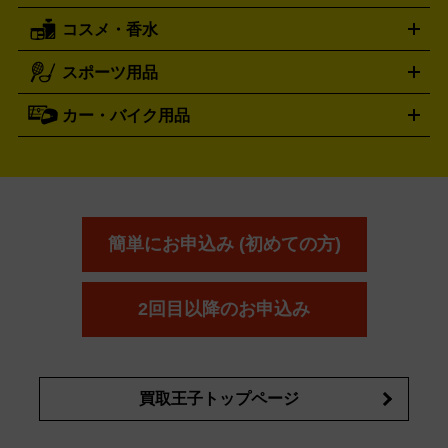
レッキングシューズ
アウトドア用品
コスメ・香水
サントリー
アサヒ
MLM
サントリーウエルネス
カルピス
ハンディGPS、レインウエアなど
電動工具買取の詳細はこちら
スポーツ用品
SK-II
健康食品・サプリメント
シャネル
ドゥ・ラ・メール
キャンプ用品買取の詳細はこちら
エスケーツー
CHANEL
資生堂
買取の詳細はこちら
ポーラ
アディクション
DE LA MER
SHISEIDO
POLA
カー・バイク用品
ゴルフクラブ・ゴルフ用品
ドライバー
アイアンセット
フェ
アユーラ
アールエムケー
アルビ
ADDICTION
AYURA
RMK
アウェイウッド
ウェッジ
パター
ユーティリティ
テニス
オン
アンプリチュード
イヴ・サンローラ
ALBION
Amplitude
タイヤ
ブレーキパーツ
カーナビ
クラッチ
ドライブレコ
ラケット
バドミントンラケット
ン
イプサ
エスティローダー
YVES SAINT LAURENT
IPSA
ーダー
カーオーディオ
エスト
エレガンス
エリクシ
ESTEE LAUDER
est
Elégance
ール
オッペン化粧品
オバジ
花王
カネ
ELIXIR
Obagi
Kao
ボウ
KANEBO
簡単にお申込み (初めての方)
コスメ・香水買取の
詳細はこちら
2回目以降のお申込み
買取王子トップページ