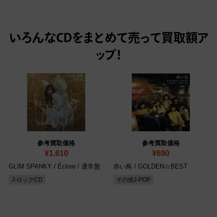
いろんなCDをまとめて売って
買取額ア
ップ！
参考買取価格
参考買取価格
¥1,610
¥690
GLIM SPANKY / Éclore
/ 通常盤
赤い鳥 / GOLDEN☆BEST
J-ロックCD
その他J-POP