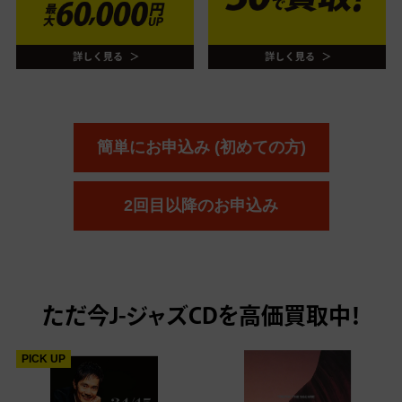
簡単にお申込み (初めての方)
2回目以降のお申込み
ただ今
J-ジャズCDを高価買取中！
PICK UP