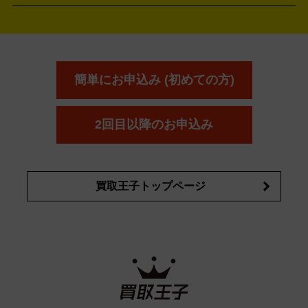
アウェイウッド
ウェッジ
パター
ユーティリティ
テニス
オン
アンプリチュード
イヴ・サンローラ
ALBION
Amplitude
タイヤ
ブレーキパーツ
カーナビ
クラッチ
ドライブレコ
ラケット
バドミントンラケット
ン
イプサ
エスティローダー
YVES SAINT LAURENT
IPSA
ーダー
カーオーディオ
エスト
エレガンス
エリクシ
ESTEE LAUDER
est
Elégance
ール
オッペン化粧品
オバジ
花王
カネ
ELIXIR
Obagi
Kao
ボウ
KANEBO
簡単にお申込み (初めての方)
コスメ・香水買取の
詳細はこちら
2回目以降のお申込み
買取王子トップページ