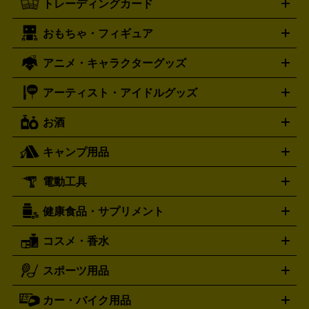
トレーディングカード
ゴールド
インゴット
コイン・金貨
メダル・記念品
ジュ
ミコン
ニンテンドー64
セガサターン
ドリームキャスト
G-SHOCK
パネライ
カルティエ
Gショック
Panerai
Cartier
エリー・宝石
シルバーアクセサリー
銀食器・カトラリー
PCエンジン
ネオジオ
メガドライブ
PCゲーム
ゲームパッ
おもちゃ・フィギュア
スウォッチ
ポケモンカード
遊戯王
センチュリー
ワンピースカード
デュエルマスター
Swatch
CENTURY
ド
メモリーカード
アーケードスティック
レーシングコント
ズ
ホロライブ オフィシャルカードゲーム
サプライ品
未開
ローラー
ヘッドセット
amiibo
ニンテンドークラシックミニ
タイメックス
シチズン
プレゲ
TIMEX
CITIZEN
Breguet
アニメ・キャラクターグッズ
フィギュア
プラモデル
ミニカー
レトロトイ
エアガン・
封ボックス
金・プラチナ買取の詳細はこちら
未開封パック
その他カードゲーム
その他コレク
ファミコン
ニンテンドークラシックミニスーパーファミコン
ブルガリ
ダニエル・ウェリントン
BVLGARI
Daniel Wellington
モデルガン
ドール
鉄道模型
ションカード
メガドライブミニ
レトロフリーク
レトロゲーム互換機
アーティスト・アイドルグッズ
ディーゼル
アルマーニ
フェンディ
VTuberグッズ
缶バッジ
アクリルグッズ
ラバスト
タペス
Diesel
ARMANI
FENDI
トリー
抱き枕カバー
おもちゃ買取の詳細はこちら
一番くじ
ぬいぐるみ
トレーディングカード買取の詳細はこちら
フランクミュラー
グッチ
ゲーム買取の詳細はこちら
FRANCK MULLER
GUCCI
お酒
ライブDVD・Blu-ray
映像ソフト
アイドルCD
写真集
ペン
ハミルトン
ハリー･ウィンストン
Hamilton
Harry Winston
ライト
タオル
アニメ・キャラクターグッズ
Tシャツ
パーカー
はっぴ
生写真
ジャー
キャンプ用品
エルメス
ルミノックス
HERMES
LUMINOX
ウイスキー
ワイン
ブランデー
日本酒・焼酎
各種アルコ
ジ
アクリルキーホルダー
買取の詳細はこちら
トートバッグ
リュック
缶バッ
ール
ジ
ベースボールシャツ
うちわ
電動工具
テント・タープ
時計買取の詳細はこちら
寝袋・キャンプ寝具
ザック・リュック
発電
機
ナイフ
バーナー・バーベキューコンロ
お酒買取の詳細はこちら
ランタン・ライ
アーティスト・アイドルグッズ
健康食品・サプリメント
穴あけ・締付工具
切断工具
研磨工具
電動工具・充電工具
ト
クッカー・調理器具
キャンプテーブル・椅子
登山靴・ト
買取の詳細はこちら
レッキングシューズ
アウトドア用品
コスメ・香水
サントリー
アサヒ
MLM
サントリーウエルネス
カルピス
ハンディGPS、レインウエアなど
電動工具買取の詳細はこちら
スポーツ用品
SK-II
健康食品・サプリメント
シャネル
ドゥ・ラ・メール
キャンプ用品買取の詳細はこちら
エスケーツー
CHANEL
資生堂
買取の詳細はこちら
ポーラ
アディクション
DE LA MER
SHISEIDO
POLA
カー・バイク用品
ゴルフクラブ・ゴルフ用品
ドライバー
アイアンセット
フェ
アユーラ
アールエムケー
アルビ
ADDICTION
AYURA
RMK