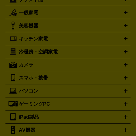
一般家電
ルイ・ヴィトン
エルメス
LOUIS VUITTON
HERMES
シャネル
グッチ
コーチ
CHANEL
GUCCI
COACH
美容機器
掃除機
アイロン
ミシン
電話機・FAX
電池・充電池
プラダ
フェリージ
ゴヤール
PRADA
Felisi
GOYARD
キッチン家電
ポーター
美顔器
脱毛器
家電買取の詳細はこちら
ヘアドライヤー
トゥミ
ヘアアイロン
EMS
フェ
PORTER
TUMI
イスケア
ボディケア
マッサージ機
電気シェーバー
電動
トリー バーチ
ロレックス
TORY BURCH
ROLEX
冷暖房・空調家電
オーブンレンジ・電子レンジ
炊飯器・精米機
ホットプレー
歯ブラシ
オメガ
アンテプリマ
OMEGA
ANTEPRIMA
ト・たこ焼き器
ホームベーカリー
電気圧力鍋
ミキサー・カ
カメラ
バレンシアガ
ストーブ
ファンヒーター
電気ヒーター
ふとん乾燥機
加
ッター
調理家電
BALENCIAGA
美容機器の詳細はこちら
ワインセラー
湿器、除湿器
空気清浄器
扇風機
サーキュレーター
ボッテガ・ヴェネタ
バーバリー
Bottega Veneta
BURBERRY
スマホ・携帯
ニコン
Canon
ソニー
富士フイルム
オリンパス
パナソニ
キッチン家電買取の
ブルガリ
カルティエ
BVLGARI
Cartier
ック
一眼レフカメラ
家電買取の詳細はこちら
コンパクトデジカメ（コンデジ）
ミラ
詳細はこちら
パソコン
ドルチェ＆ガッバーナ
フェンディ
Dolce&Gabbana
FENDI
iPhone
Xperia
Android
携帯電話
ポータブル充電器
スマ
ーレス一眼
一眼レフ レンズ各種
レンズフィルター
一脚・
ートフォンアクセサリー
三脚
ロエベ
ティファニー
Loewe
Tiffany&Co.
ゲーミングPC
ノートパソコン
デスクトップパソコン
Mac
パソコンパー
ツ
PCモニター
スマホ・携帯買取の詳細はこちら
パソコン周辺機器
電子ブックリーダー
プ
カメラ買取の詳細はこちら
ブランド品買取の詳細はこちら
iPad製品
デスクトップ
ノートパソコン
PCパーツ
周辺機器
リンター
AV機器
iPad
iPad Pro
ゲーミングPC買取の詳細はこちら
iPad Air
iPad mini
パソコン買取の詳細はこちら