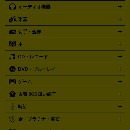
オーディオ機器
ブルーレイ・DVDレコーダー
iPad製品買取の詳細はこちら
音楽プレイヤー
プロジェクタ
ー
ラジカセ
ラジオ
ミニコンポ・システムコンポ
ビデオ
楽器
スピーカー
プリメインアンプ
レコードプレーヤー・ターンテ
デッキ
カラオケ機器
テレビ
ブルーレイ・DVDプレーヤ
ーブル
CDプレイヤー
イヤホン
真空管アンプ
オープンリ
ー
マイク
リモコン
ICレコーダー
記録メディア
映像用
切手・金券
ギター
ベース
アコギ
バイオリン
サックス
フルート
ールデッキ
ヘッドホン
チューナー
AVアンプ
MDプレーヤ
ケーブル
キーボード
アンプ
エフェクター
ー
イコライザー
DATデッキ
ホームシアター・サラウンドセ
本
切手シート
クオカード
テレホンカード
ANA（全日空）株
ット
ウーファー
AV機器買取の詳細はこちら
ワイヤレス・ポータブルスピーカー
スマー
主優待券
JCBギフトカード
楽器買取の詳細はこちら
はがき・年賀状
トスピーカー
交換針・カートリッジ
音響用ケーブル
記録媒
CD・レコード
漫画・コミック
小説
ビジネス書
医学書・教育書
哲学・
体
人文書
趣味・暮らし本
切手・金券買取の詳細はこちら
写真集・絵本
DVD・ブルーレイ
J-POP
アニメ・ゲーム
サウンドトラック
ロック
ハード
オーディオ買取の詳細はこちら
ロック・ヘヴィーメタル
本買取の詳細はこちら
ジャズ
クラシック
ソウル・R＆
ゲーム
映画
ドラマ
アニメ
ミュージックビデオ
アイドル
スポ
B
歌謡曲・演歌
洋楽
K-POP
ブルース・カントリー
ヒッ
ーツ
お笑い
ドキュメンタリー
舞台・ステージ
プホップ
ダンス・エレクトロニカ
フュージョン
ワール
古着 ※取扱い終了
ニンテンドー Switch2
ニンテンドー Switch
ド
ヒーリング・ニューエイジ
キッズ・ファミリー
日本の伝
スイッチ2
スイッチ
ニンテンドー 3DS
DVD買取の詳細はこちら
ニンテンドー DS
PS5
PS4
統芸能・芸能
カラオケ
スポーツ・カルチャー
プレステ5
時計
PS3
PS Vita
PSP
PS4 pro
PS2
プレステ4
プレステ3
古着買取の詳細はこちら
プレイステーション
PS VR
ゲームボーイ
ゲームボーイア
CD・レコード買取の詳細はこちら
金・プラチナ・宝石
ドバンス
ロレックス
Wii
Wii U
オメガ
ゲームキューブ
XBOX One
XBOX
ROLEX
OMEGA
One X
XBOX One S
XBOX 360
ファミコン
スーパーファ
タグホイヤー
カシオ
セイコー
TAG Heuer
SEIKO
CASIO