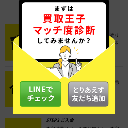
ご利用は簡単3ステップ
- FLOW -
STEP1 お申込み・梱包
ネットでお申込みしたら、箱に売り
たい商品をいろいろ詰めて梱包しま
す。
STEP2 発送
送料無料でご自宅から発送！佐川急
便がご自宅まで引き取りに伺いま
す。
STEP3 ご入金