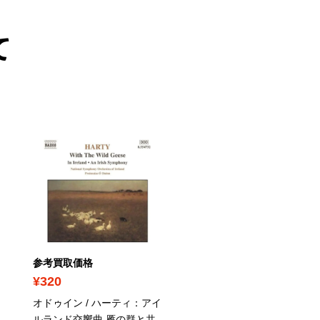
て
PICK UP
参考買取価格
参考買取価格
¥320
¥1,050
オドゥイン / ハーティ：アイ
花木さち子 /
ルランド交響曲,雁の群と共
L'ABSINTHE(アブサ