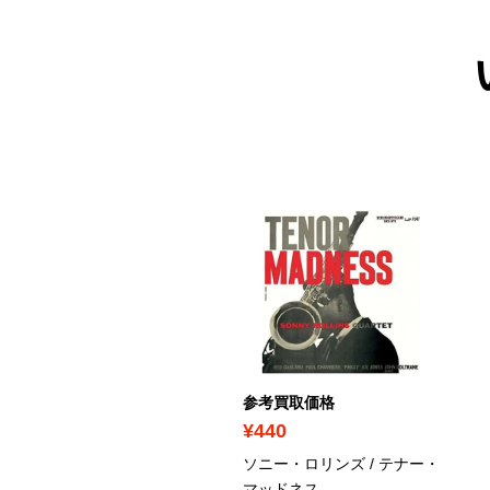
考買取価格
参考買取価格
310
¥440
田勲 / 展覧会の絵
ソニー・ロリンズ / テナー・
マッドネス