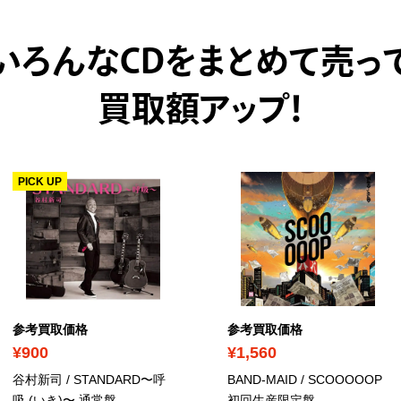
いろんなCDをまとめて売っ
買取額アップ！
PICK UP
参考買取価格
参考買取価格
¥900
¥1,560
谷村新司 / STANDARD〜呼
BAND-MAID / SCOOOOOP
吸 (いき)〜 通常盤
初回生産限定盤