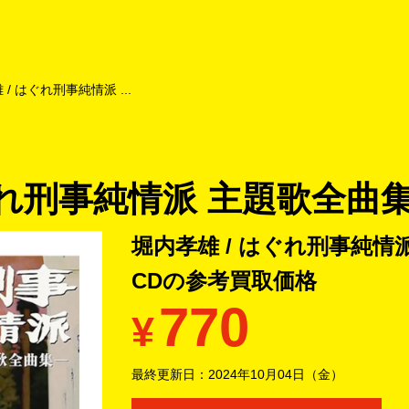
よくあるご質問
キャンペーン
買取商品
お知らせ・査定状況
/ はぐれ刑事純情派 ...
ぐれ刑事純情派 主題歌全曲集
堀内孝雄 / はぐれ刑事純情
CDの
参考買取価格
770
¥
最終更新日：
2024年10月04日（金）