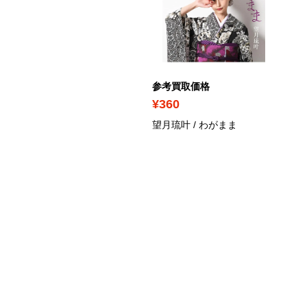
考買取価格
参考買取価格
590
¥360
森かおり / 恋の終わりの名
望月琉叶 / わがまま
屋にひとり