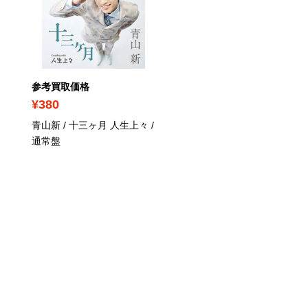
参考買取価格
参考買取価格
¥380
¥1,370
青山新 / 十三ヶ月 人生上々
/
山内惠介 / ファンが選ん
通常盤
ストアルバム2