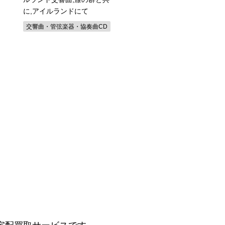
に,アイルランドにて
ン)~French Music 13's
Story~
交響曲・管弦楽器・協奏曲CD
シャンソンCD