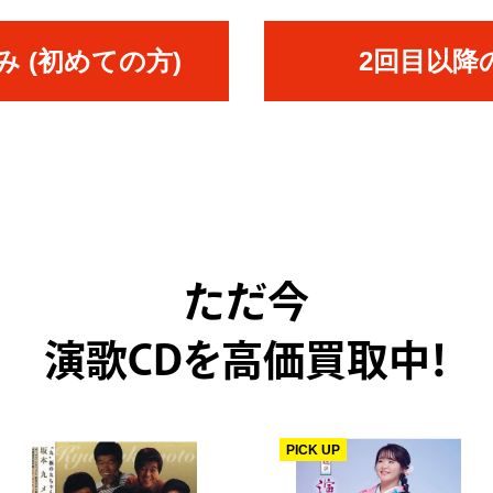
 (初めての方)
2回目以降
ただ今
演歌CDを高価買取中！
PICK UP