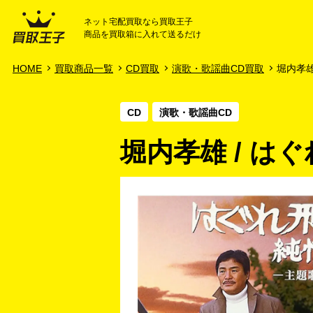
ネット宅配買取なら買取王子
商品を買取箱に入れて送るだけ
HOME
ご利用ガイド
HOME
買取商品一覧
CD買取
演歌・歌謡曲CD買取
堀内孝雄 
CD
演歌・歌謡曲CD
堀内孝雄 / は