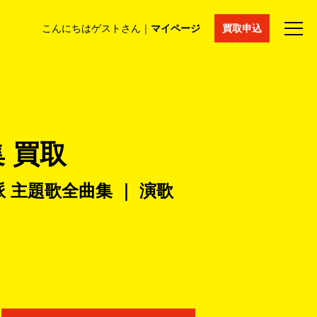
こんにちはゲストさん｜
マイページ
買取申込
法人買取
コラム
マイページ
採用情報
通販サイト
 買取
派 主題歌全曲集 ｜ 演歌