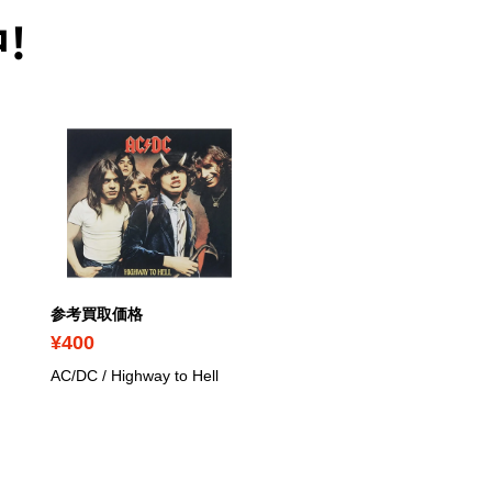
！
参考買取価格
参考買取価格
¥400
¥620
AC/DC / Highway to Hell
ザ・ローリング・ストー
ズ / メイン・ストリート
らず者