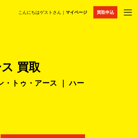
こんにちはゲストさん｜
マイページ
買取申込
法人買取
コラム
マイページ
採用情報
通販サイト
ス 買取
ン・トゥ・アース ｜ ハー