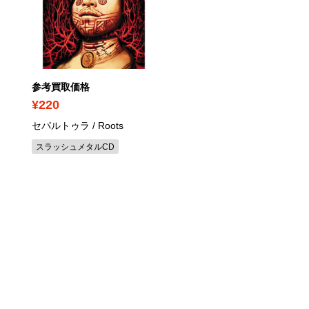
参考買取価格
参考買取価格
¥220
¥380
セパルトゥラ / Roots
スティーヴィー・ワンダー
グレイテスト・ヒッツ SH
スラッシュメタルCD
CD
その他ソウル・R&B CD