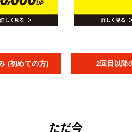
 (初めての方)
2回目以降
ただ今