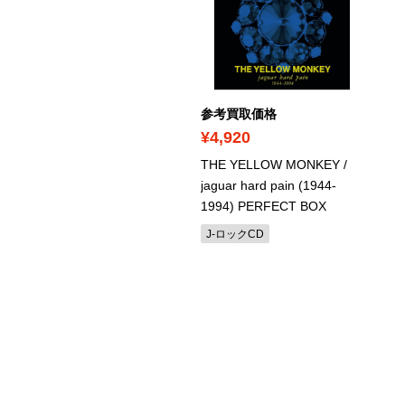
考買取価格
参考買取価格
660
¥4,920
ルロス・クライバー / ブラ
THE YELLOW MONKEY /
ムス：交響曲第4番
/
jaguar hard pain (1944-
HQCD
1994) PERFECT BOX
響曲・管弦楽器・協奏曲CD
J-ロックCD