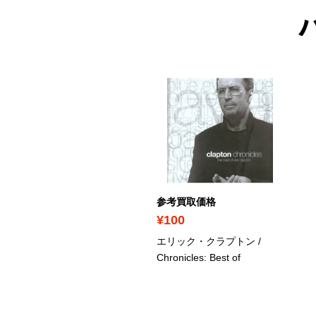
ICK UP
考買取価格
参考買取価格
1,280
¥100
リー・ジョエル / Greatest
エリック・クラプトン /
s Vol.1
Chronicles: Best of