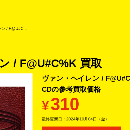
よくあるご質問
キャンペーン
買取商品
お知らせ・査定状況
/ F@U#C...
/ F@U#C%K 買取
ヴァン・ヘイレン / F@U#
CDの
参考買取価格
310
¥
最終更新日：
2024年10月04日（金）