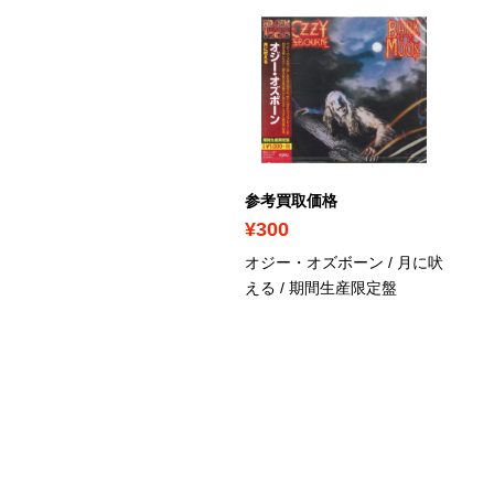
ICK UP
考買取価格
参考買取価格
1,010
¥300
ーグルス / ホテル・カリフ
オジー・オズボーン / 月に吠
ルニア
/ SACD/CDハイブ
える
/ 期間生産限定盤
ッド盤)