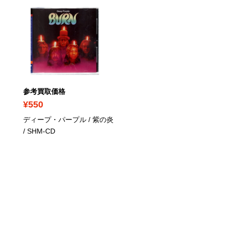
参考買取価格
参考買取価格
¥550
¥400
ディープ・パープル / 紫の炎
レッド・ツェッペリン / 
/ SHM-CD
ン・スルー・ジ・アウト
ドア
/ リマスター