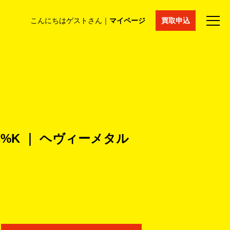
こんにちはゲストさん｜
マイページ
買取申込
法人買取
コラム
マイページ
採用情報
通販サイト
C%K ｜ ヘヴィーメタル