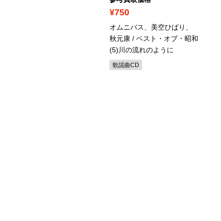
680
¥750
リンダ / Voca-linda~愛
オムニバス、美空ひばり、
ペシャルソングス~
秋元康 / ベスト・オブ・昭和
(5)川の流れのように
ャンソンCD
歌謡曲CD