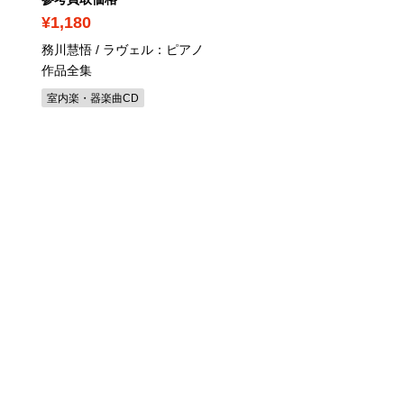
¥1,180
¥340
務川慧悟 / ラヴェル：ピアノ
フランク・シナトラ / シ
作品全集
ラ、ザ・ベスト！
/ DVD
室内楽・器楽曲CD
ジャズヴォーカルCD