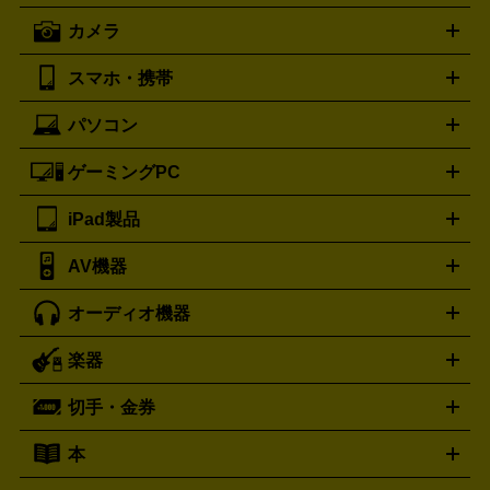
オメガ
アンテプリマ
OMEGA
ANTEPRIMA
ト・たこ焼き器
ホームベーカリー
電気圧力鍋
ミキサー・カ
カメラ
バレンシアガ
ストーブ
ファンヒーター
電気ヒーター
ふとん乾燥機
加
ッター
調理家電
BALENCIAGA
美容機器の詳細はこちら
ワインセラー
湿器、除湿器
空気清浄器
扇風機
サーキュレーター
ボッテガ・ヴェネタ
バーバリー
Bottega Veneta
BURBERRY
スマホ・携帯
ニコン
Canon
ソニー
富士フイルム
オリンパス
パナソニ
キッチン家電買取の
ブルガリ
カルティエ
BVLGARI
Cartier
ック
一眼レフカメラ
家電買取の詳細はこちら
コンパクトデジカメ（コンデジ）
ミラ
詳細はこちら
パソコン
ドルチェ＆ガッバーナ
フェンディ
Dolce&Gabbana
FENDI
iPhone
Xperia
Android
携帯電話
ポータブル充電器
スマ
ーレス一眼
一眼レフ レンズ各種
レンズフィルター
一脚・
ートフォンアクセサリー
三脚
ロエベ
ティファニー
Loewe
Tiffany&Co.
ゲーミングPC
ノートパソコン
デスクトップパソコン
Mac
パソコンパー
ツ
PCモニター
スマホ・携帯買取の詳細はこちら
パソコン周辺機器
電子ブックリーダー
プ
カメラ買取の詳細はこちら
ブランド品買取の詳細はこちら
iPad製品
デスクトップ
ノートパソコン
PCパーツ
周辺機器
リンター
AV機器
iPad
iPad Pro
ゲーミングPC買取の詳細はこちら
iPad Air
iPad mini
パソコン買取の詳細はこちら
オーディオ機器
ブルーレイ・DVDレコーダー
iPad製品買取の詳細はこちら
音楽プレイヤー
プロジェクタ
ー
ラジカセ
ラジオ
ミニコンポ・システムコンポ
ビデオ
楽器
スピーカー
プリメインアンプ
レコードプレーヤー・ターンテ
デッキ
カラオケ機器
テレビ
ブルーレイ・DVDプレーヤ
ーブル
CDプレイヤー
イヤホン
真空管アンプ
オープンリ
ー
マイク
リモコン
ICレコーダー
記録メディア
映像用
切手・金券
ギター
ベース
アコギ
バイオリン
サックス
フルート
ールデッキ
ヘッドホン
チューナー
AVアンプ
MDプレーヤ
ケーブル
キーボード
アンプ
エフェクター
ー
イコライザー
DATデッキ
ホームシアター・サラウンドセ
本
切手シート
クオカード
テレホンカード
ANA（全日空）株
ット
ウーファー
AV機器買取の詳細はこちら
ワイヤレス・ポータブルスピーカー
スマー
主優待券
JCBギフトカード
楽器買取の詳細はこちら
はがき・年賀状
トスピーカー
交換針・カートリッジ
音響用ケーブル
記録媒