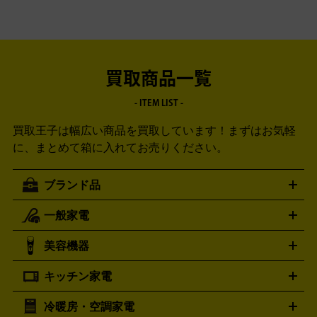
買取商品一覧
- ITEM LIST -
買取王子は幅広い商品を買取しています！
まずはお気軽
に、まとめて箱に入れてお売りください。
ブランド品
一般家電
ルイ・ヴィトン
エルメス
LOUIS VUITTON
HERMES
シャネル
グッチ
コーチ
CHANEL
GUCCI
COACH
美容機器
掃除機
アイロン
ミシン
電話機・FAX
電池・充電池
プラダ
フェリージ
ゴヤール
PRADA
Felisi
GOYARD
キッチン家電
ポーター
美顔器
脱毛器
家電買取の詳細はこちら
ヘアドライヤー
トゥミ
ヘアアイロン
EMS
フェ
PORTER
TUMI
イスケア
ボディケア
マッサージ機
電気シェーバー
電動
トリー バーチ
ロレックス
TORY BURCH
ROLEX
冷暖房・空調家電
オーブンレンジ・電子レンジ
炊飯器・精米機
ホットプレー
歯ブラシ