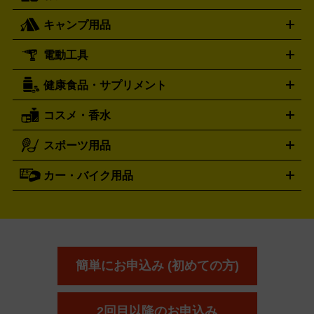
ハミルトン
ハリー･ウィンストン
Hamilton
Harry Winston
ライト
タオル
アニメ・キャラクターグッズ
Tシャツ
パーカー
はっぴ
生写真
ジャー
キャンプ用品
エルメス
ルミノックス
HERMES
LUMINOX
ウイスキー
ワイン
ブランデー
日本酒・焼酎
各種アルコ
ジ
アクリルキーホルダー
買取の詳細はこちら
トートバッグ
リュック
缶バッ
ール
ジ
ベースボールシャツ
うちわ
電動工具
テント・タープ
時計買取の詳細はこちら
寝袋・キャンプ寝具
ザック・リュック
発電
機
ナイフ
バーナー・バーベキューコンロ
お酒買取の詳細はこちら
ランタン・ライ
アーティスト・アイドルグッズ
健康食品・サプリメント
穴あけ・締付工具
切断工具
研磨工具
電動工具・充電工具
ト
クッカー・調理器具
キャンプテーブル・椅子
登山靴・ト
買取の詳細はこちら
レッキングシューズ
アウトドア用品
コスメ・香水
サントリー
アサヒ
MLM
サントリーウエルネス
カルピス
ハンディGPS、レインウエアなど
電動工具買取の詳細はこちら
スポーツ用品
SK-II
健康食品・サプリメント
シャネル
ドゥ・ラ・メール
キャンプ用品買取の詳細はこちら
エスケーツー
CHANEL
資生堂
買取の詳細はこちら
ポーラ
アディクション
DE LA MER
SHISEIDO
POLA
カー・バイク用品
ゴルフクラブ・ゴルフ用品
ドライバー
アイアンセット
フェ
アユーラ
アールエムケー
アルビ
ADDICTION
AYURA
RMK
アウェイウッド
ウェッジ
パター
ユーティリティ
テニス
オン
アンプリチュード
イヴ・サンローラ
ALBION
Amplitude
タイヤ
ブレーキパーツ
カーナビ
クラッチ
ドライブレコ
ラケット
バドミントンラケット
ン
イプサ
エスティローダー
YVES SAINT LAURENT
IPSA
ーダー
カーオーディオ
エスト
エレガンス
エリクシ
ESTEE LAUDER
est
Elégance
ール
オッペン化粧品
オバジ
花王
カネ
ELIXIR
Obagi
Kao
ボウ
KANEBO
簡単にお申込み (初めての方)
コスメ・香水買取の
詳細はこちら
2回目以降のお申込み