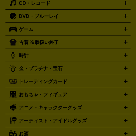
CD・レコード
漫画・コミック
小説
ビジネス書
医学書・教育書
哲学・
体
人文書
趣味・暮らし本
切手・金券買取の詳細はこちら
写真集・絵本
DVD・ブルーレイ
J-POP
アニメ・ゲーム
サウンドトラック
ロック
ハード
オーディオ買取の詳細はこちら
ロック・ヘヴィーメタル
本買取の詳細はこちら
ジャズ
クラシック
ソウル・R＆
ゲーム
映画
ドラマ
アニメ
ミュージックビデオ
アイドル
スポ
B
歌謡曲・演歌
洋楽
K-POP
ブルース・カントリー
ヒッ
ーツ
お笑い
ドキュメンタリー
舞台・ステージ
プホップ
ダンス・エレクトロニカ
フュージョン
ワール
古着 ※取扱い終了
ニンテンドー Switch2
ニンテンドー Switch
ド
ヒーリング・ニューエイジ
キッズ・ファミリー
日本の伝
スイッチ2
スイッチ
ニンテンドー 3DS
DVD買取の詳細はこちら
ニンテンドー DS
PS5
PS4
統芸能・芸能
カラオケ
スポーツ・カルチャー
プレステ5
時計
PS3
PS Vita
PSP
PS4 pro
PS2
プレステ4
プレステ3
古着買取の詳細はこちら
プレイステーション
PS VR
ゲームボーイ
ゲームボーイア
CD・レコード買取の詳細はこちら
金・プラチナ・宝石
ドバンス
ロレックス
Wii
Wii U
オメガ
ゲームキューブ
XBOX One
XBOX
ROLEX
OMEGA
One X
XBOX One S
XBOX 360
ファミコン
スーパーファ
タグホイヤー
カシオ
セイコー
TAG Heuer
SEIKO
CASIO
トレーディングカード
ゴールド
インゴット
コイン・金貨
メダル・記念品
ジュ
ミコン
ニンテンドー64
セガサターン
ドリームキャスト
G-SHOCK
パネライ
カルティエ
Gショック
Panerai
Cartier
エリー・宝石
シルバーアクセサリー
銀食器・カトラリー
PCエンジン
ネオジオ
メガドライブ
PCゲーム
ゲームパッ
おもちゃ・フィギュア
スウォッチ
ポケモンカード
遊戯王
センチュリー
ワンピースカード
デュエルマスター
Swatch
CENTURY
ド
メモリーカード
アーケードスティック
レーシングコント
ズ
ホロライブ オフィシャルカードゲーム
サプライ品
未開
ローラー
ヘッドセット
amiibo
ニンテンドークラシックミニ
タイメックス
シチズン
プレゲ
TIMEX
CITIZEN
Breguet
アニメ・キャラクターグッズ
フィギュア
プラモデル
ミニカー
レトロトイ
エアガン・
封ボックス
金・プラチナ買取の詳細はこちら
未開封パック
その他カードゲーム
その他コレク
ファミコン
ニンテンドークラシックミニスーパーファミコン
ブルガリ
ダニエル・ウェリントン
BVLGARI
Daniel Wellington
モデルガン
ドール
鉄道模型
ションカード
メガドライブミニ
レトロフリーク
レトロゲーム互換機
アーティスト・アイドルグッズ
ディーゼル
アルマーニ
フェンディ
VTuberグッズ
缶バッジ
アクリルグッズ
ラバスト
タペス
Diesel
ARMANI
FENDI
トリー
抱き枕カバー
おもちゃ買取の詳細はこちら
一番くじ
ぬいぐるみ
トレーディングカード買取の詳細はこちら
フランクミュラー
グッチ
ゲーム買取の詳細はこちら
FRANCK MULLER
GUCCI
お酒
ライブDVD・Blu-ray
映像ソフト
アイドルCD
写真集
ペン