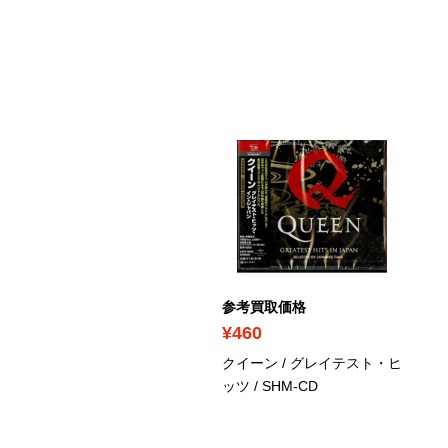
ICK UP
考買取価格
参考買取価格
1,570
¥460
ンク・フロイド / ライヴ・
クイーン / グレイテスト・ヒ
ロム・ロサンゼルス・ス
ッツ
/ SHM-CD
ーツ・アリーナ 1975