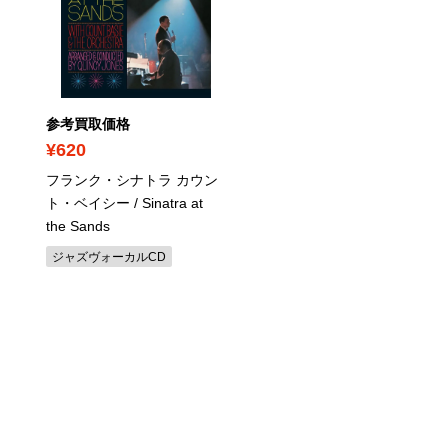
参考買取価格
参考買取価格
¥620
¥380
フランク・シナトラ カウン
アファナシエフ・ヴァレ
ト・ベイシー / Sinatra at
ー / ブラームス：後期ピ
the Sands
作品集
ジャズヴォーカルCD
室内楽・器楽曲CD