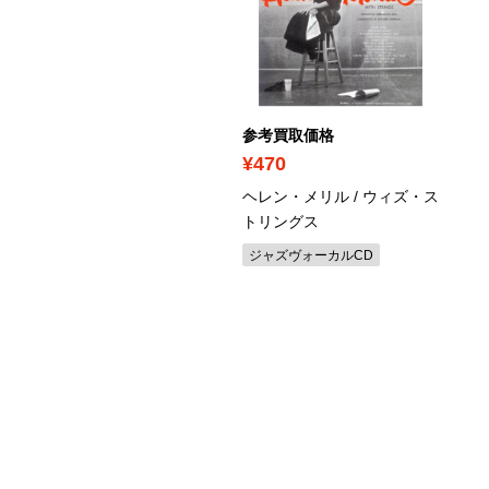
考買取価格
参考買取価格
1,030
¥470
ぇ！ ｇｒｏｕｐ / 《A》
ヘレン・メリル / ウィズ・ス
EGINNING 初回限定盤B
トリングス
VD付
ジャズヴォーカルCD
イドルCD