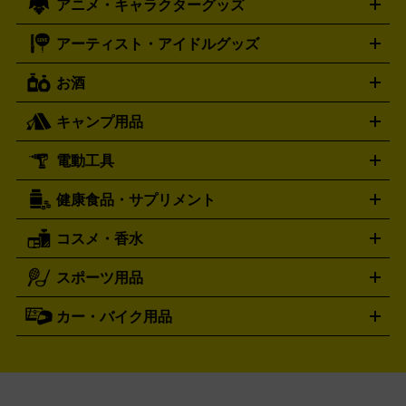
アニメ・キャラクターグッズ
フィギュア
プラモデル
ミニカー
レトロトイ
エアガン・
封ボックス
金・プラチナ買取の詳細はこちら
未開封パック
その他カードゲーム
その他コレク
ファミコン
ニンテンドークラシックミニスーパーファミコン
ブルガリ
ダニエル・ウェリントン
BVLGARI
Daniel Wellington
モデルガン
ドール
鉄道模型
ションカード
メガドライブミニ
レトロフリーク
レトロゲーム互換機
アーティスト・アイドルグッズ
ディーゼル
アルマーニ
フェンディ
VTuberグッズ
缶バッジ
アクリルグッズ
ラバスト
タペス
Diesel
ARMANI
FENDI
トリー
抱き枕カバー
おもちゃ買取の詳細はこちら
一番くじ
ぬいぐるみ
トレーディングカード買取の詳細はこちら
フランクミュラー
グッチ
ゲーム買取の詳細はこちら
FRANCK MULLER
GUCCI
お酒
ライブDVD・Blu-ray
映像ソフト
アイドルCD
写真集
ペン
ハミルトン
ハリー･ウィンストン
Hamilton
Harry Winston
ライト
タオル
アニメ・キャラクターグッズ
Tシャツ
パーカー
はっぴ
生写真
ジャー
キャンプ用品
エルメス
ルミノックス
HERMES
LUMINOX
ウイスキー
ワイン
ブランデー
日本酒・焼酎
各種アルコ
ジ
アクリルキーホルダー
買取の詳細はこちら
トートバッグ
リュック
缶バッ
ール
ジ
ベースボールシャツ
うちわ
電動工具
テント・タープ
時計買取の詳細はこちら
寝袋・キャンプ寝具
ザック・リュック
発電
機
ナイフ
バーナー・バーベキューコンロ
お酒買取の詳細はこちら
ランタン・ライ
アーティスト・アイドルグッズ
健康食品・サプリメント
穴あけ・締付工具
切断工具
研磨工具
電動工具・充電工具
ト
クッカー・調理器具
キャンプテーブル・椅子
登山靴・ト
買取の詳細はこちら
レッキングシューズ
アウトドア用品
コスメ・香水
サントリー
アサヒ
MLM
サントリーウエルネス
カルピス
ハンディGPS、レインウエアなど
電動工具買取の詳細はこちら
スポーツ用品
SK-II
健康食品・サプリメント
シャネル
ドゥ・ラ・メール
キャンプ用品買取の詳細はこちら
エスケーツー
CHANEL
資生堂
買取の詳細はこちら
ポーラ
アディクション
DE LA MER
SHISEIDO
POLA
カー・バイク用品
ゴルフクラブ・ゴルフ用品
ドライバー
アイアンセット
フェ
アユーラ
アールエムケー
アルビ
ADDICTION
AYURA
RMK
アウェイウッド
ウェッジ
パター
ユーティリティ
テニス
オン
アンプリチュード
イヴ・サンローラ
ALBION
Amplitude
タイヤ
ブレーキパーツ
カーナビ
クラッチ
ドライブレコ
ラケット
バドミントンラケット
ン
イプサ
エスティローダー
YVES SAINT LAURENT
IPSA
ーダー
カーオーディオ
エスト
エレガンス
エリクシ
ESTEE LAUDER
est
Elégance
ール
オッペン化粧品
オバジ
花王
カネ
ELIXIR
Obagi
Kao