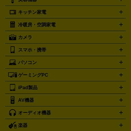
掃除機
アイロン
ミシン
電話機・FAX
電池・充電池
プラダ
フェリージ
ゴヤール
PRADA
Felisi
GOYARD
キッチン家電
ポーター
美顔器
脱毛器
家電買取の詳細はこちら
ヘアドライヤー
トゥミ
ヘアアイロン
EMS
フェ
PORTER
TUMI
イスケア
ボディケア
マッサージ機
電気シェーバー
電動
トリー バーチ
ロレックス
TORY BURCH
ROLEX
冷暖房・空調家電
オーブンレンジ・電子レンジ
炊飯器・精米機
ホットプレー
歯ブラシ
オメガ
アンテプリマ
OMEGA
ANTEPRIMA
ト・たこ焼き器
ホームベーカリー
電気圧力鍋
ミキサー・カ
カメラ
バレンシアガ
ストーブ
ファンヒーター
電気ヒーター
ふとん乾燥機
加
ッター
調理家電
BALENCIAGA
美容機器の詳細はこちら
ワインセラー
湿器、除湿器
空気清浄器
扇風機
サーキュレーター
ボッテガ・ヴェネタ
バーバリー
Bottega Veneta
BURBERRY
スマホ・携帯
ニコン
Canon
ソニー
富士フイルム
オリンパス
パナソニ
キッチン家電買取の
ブルガリ
カルティエ
BVLGARI
Cartier
ック
一眼レフカメラ
家電買取の詳細はこちら
コンパクトデジカメ（コンデジ）
ミラ
詳細はこちら
パソコン
ドルチェ＆ガッバーナ
フェンディ
Dolce&Gabbana
FENDI
iPhone
Xperia
Android
携帯電話
ポータブル充電器
スマ
ーレス一眼
一眼レフ レンズ各種
レンズフィルター
一脚・
ートフォンアクセサリー
三脚
ロエベ
ティファニー
Loewe
Tiffany&Co.
ゲーミングPC
ノートパソコン
デスクトップパソコン
Mac
パソコンパー
ツ
PCモニター
スマホ・携帯買取の詳細はこちら
パソコン周辺機器
電子ブックリーダー
プ
カメラ買取の詳細はこちら
ブランド品買取の詳細はこちら
iPad製品
デスクトップ
ノートパソコン
PCパーツ
周辺機器
リンター
AV機器
iPad
iPad Pro
ゲーミングPC買取の詳細はこちら
iPad Air
iPad mini
パソコン買取の詳細はこちら
オーディオ機器
ブルーレイ・DVDレコーダー
iPad製品買取の詳細はこちら
音楽プレイヤー
プロジェクタ
ー
ラジカセ
ラジオ
ミニコンポ・システムコンポ
ビデオ
楽器
スピーカー
プリメインアンプ
レコードプレーヤー・ターンテ
デッキ
カラオケ機器
テレビ
ブルーレイ・DVDプレーヤ