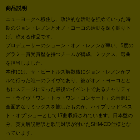
商品説明
ニューヨークへ移住し、政治的な活動を強めていった時
期のジョン・レノンとオノ・ヨーコの活動を深く掘り下
げ、称える作品です。
プロデューサーのショーン・オノ・レノンが率い、5度の
グラミー賞受賞歴を持つチームが構成、ミックス、選曲
を担当しました。
本作には、ザ・ビートルズ解散後にジョン・レノンがフ
ルで行った唯一のライヴであり、彼がオノ・ヨーコとと
もにステージに立った最後のイベントであるチャリティ
ー・ライヴ「ワン・トゥ・ワン・コンサート」の音源に
全面的なリミックスを施したものが、ハイブリッド“ベス
ト・オブ”ショーとして17曲収録されています。日本盤の
み、英文解説翻訳と歌詞対訳が付いたSHM-CD仕様とな
っています。