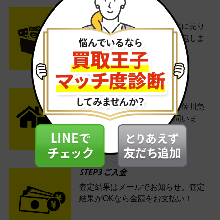
STEP1 お申込み・梱包
ネットでお申込みしたら、箱に売り
たい商品をいろいろ詰めて梱包しま
す。
STEP2 発送
送料無料でご自宅から発送！佐川急
便がご自宅まで引き取りに伺いま
す。
STEP3 ご入金
査定結果はメールでお知らせ。査定
結果がOKなら金額をお支払い！