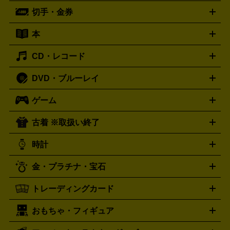
ーブル
CDプレイヤー
イヤホン
真空管アンプ
オープンリ
ー
マイク
リモコン
ICレコーダー
記録メディア
映像用
切手・金券
ギター
ベース
アコギ
バイオリン
サックス
フルート
ールデッキ
ヘッドホン
チューナー
AVアンプ
MDプレーヤ
ケーブル
キーボード
アンプ
エフェクター
ー
イコライザー
DATデッキ
ホームシアター・サラウンドセ
本
切手シート
クオカード
テレホンカード
ANA（全日空）株
ット
ウーファー
AV機器買取の詳細はこちら
ワイヤレス・ポータブルスピーカー
スマー
主優待券
JCBギフトカード
楽器買取の詳細はこちら
はがき・年賀状
トスピーカー
交換針・カートリッジ
音響用ケーブル
記録媒
CD・レコード
漫画・コミック
小説
ビジネス書
医学書・教育書
哲学・
体
人文書
趣味・暮らし本
切手・金券買取の詳細はこちら
写真集・絵本
DVD・ブルーレイ
J-POP
アニメ・ゲーム
サウンドトラック
ロック
ハード
オーディオ買取の詳細はこちら
ロック・ヘヴィーメタル
本買取の詳細はこちら
ジャズ
クラシック
ソウル・R＆
ゲーム
映画
ドラマ
アニメ
ミュージックビデオ
アイドル
スポ
B
歌謡曲・演歌
洋楽
K-POP
ブルース・カントリー
ヒッ
ーツ
お笑い
ドキュメンタリー
舞台・ステージ
プホップ
ダンス・エレクトロニカ
フュージョン
ワール
古着 ※取扱い終了
ニンテンドー Switch2
ニンテンドー Switch
ド
ヒーリング・ニューエイジ
キッズ・ファミリー
日本の伝
スイッチ2
スイッチ
ニンテンドー 3DS
DVD買取の詳細はこちら
ニンテンドー DS
PS5
PS4
統芸能・芸能
カラオケ
スポーツ・カルチャー
プレステ5
時計
PS3
PS Vita
PSP
PS4 pro
PS2
プレステ4
プレステ3
古着買取の詳細はこちら
プレイステーション
PS VR
ゲームボーイ
ゲームボーイア
CD・レコード買取の詳細はこちら
金・プラチナ・宝石
ドバンス
ロレックス
Wii
Wii U
オメガ
ゲームキューブ
XBOX One
XBOX
ROLEX
OMEGA
One X
XBOX One S
XBOX 360
ファミコン
スーパーファ
タグホイヤー
カシオ
セイコー
TAG Heuer
SEIKO
CASIO
トレーディングカード
ゴールド
インゴット
コイン・金貨
メダル・記念品
ジュ
ミコン
ニンテンドー64
セガサターン
ドリームキャスト
G-SHOCK
パネライ
カルティエ
Gショック
Panerai
Cartier
エリー・宝石
シルバーアクセサリー
銀食器・カトラリー
PCエンジン
ネオジオ
メガドライブ
PCゲーム
ゲームパッ
おもちゃ・フィギュア
スウォッチ
ポケモンカード
遊戯王
センチュリー
ワンピースカード
デュエルマスター
Swatch
CENTURY
ド
メモリーカード
アーケードスティック
レーシングコント
ズ
ホロライブ オフィシャルカードゲーム
サプライ品
未開
ローラー
ヘッドセット
amiibo
ニンテンドークラシックミニ
タイメックス
シチズン
プレゲ
TIMEX
CITIZEN
Breguet