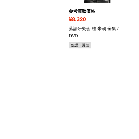
考買取価格
参考買取価格
1,870
¥8,320
典落語名作選 大全集
/
落語研究会 桂 米朝 全集
/
VD
DVD
語・漫談
落語・漫談