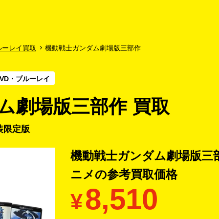
よくあるご質問
キャンペーン
買取商品
お知らせ・査定状況
ルーレイ買取
機動戦士ガンダム劇場版三部作
VD・ブルーレイ
ム劇場版三部作 買取
特装限定版
機動戦士ガンダム劇場版三部
ニメの
参考買取価格
8,510
¥