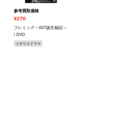
参考買取価格
参考買取価格
¥270
¥270
フレミング～007誕生秘話～
ドラゴン怒りの鉄拳
/ Blu
/ DVD
ray
イギリスドラマ
その他映画