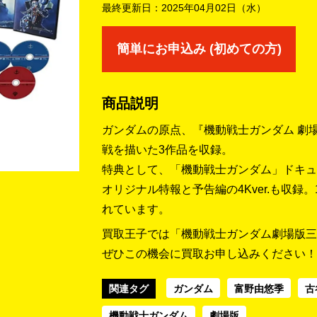
最終更新日：
2025年04月02日（水）
簡単にお申込み (初めての方)
商品説明
ガンダムの原点、『機動戦士ガンダム 劇
戦を描いた3作品を収録。
特典として、「機動戦士ガンダム」ドキュ
オリジナル特報と予告編の4Kver.も収録。
れています。
買取王子では「機動戦士ガンダム劇場版三
ぜひこの機会に買取お申し込みください！
関連タグ
ガンダム
富野由悠季
古
機動戦士ガンダム
劇場版