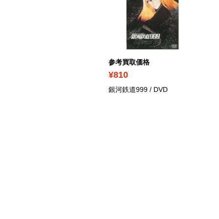
考買取価格
参考買取価格
7,180
¥810
動戦士Gundam
銀河鉄道999
/ DVD
uuuuuuX vol.2
/ Blu-ray
装限定版