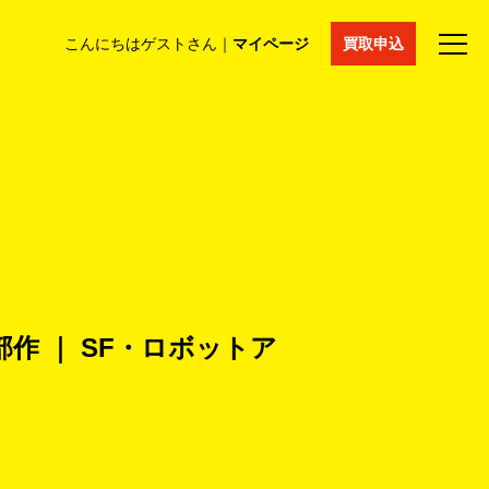
こんにちはゲストさん｜
マイページ
買取申込
法人買取
コラム
マイページ
採用情報
通販サイト
作 ｜ SF・ロボットア