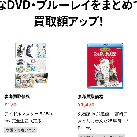
なDVD・ブルーレイをまとめ
買取額アップ！
参考買取価格
参考買取価格
¥170
¥1,470
アイドルマスター 5
/ Blu-
久石譲 in 武道館 ～宮崎アニ
ray 完全生産限定版
メと共に歩んだ25年間～
/
Blu-ray
学園・青春アニメ