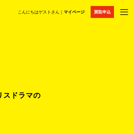
こんにちはゲストさん｜
マイページ
買取申込
法人買取
コラム
マイページ
採用情報
通販サイト
ギリスドラマの