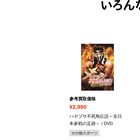
いろん
考買取価格
参考買取価格
1,450
¥2,980
動戦士ガンダムSEED
ハヤブサ不死鳥伝説～全日
REEDOM
/ Blu-ray 通常版
本参戦の足跡～
/ DVD
F・ロボットアニメ
その他スポーツ