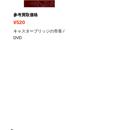
参考買取価格
参考買取価格
¥520
¥340
キャスターブリッジの市長
/
恋する女たち
/ DVD
DVD