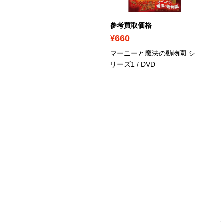
考買取価格
参考買取価格
2,030
¥660
ワイト・クイーン～白薔
マーニーと魔法の動物園 シ
の女王～
/ Blu-ray
リーズ1
/ DVD