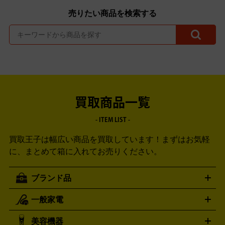
売りたい商品を検索する
買取商品一覧
- ITEM LIST -
買取王子は幅広い商品を買取しています！
まずはお気軽
に、まとめて箱に入れてお売りください。
ブランド品
一般家電
ルイ・ヴィトン
エルメス
LOUIS VUITTON
HERMES
シャネル
グッチ
コーチ
CHANEL
GUCCI
COACH
美容機器
掃除機
アイロン
ミシン
電話機・FAX
電池・充電池