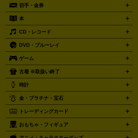
ーブル
CDプレイヤー
イヤホン
真空管アンプ
オープンリ
ー
マイク
リモコン
ICレコーダー
記録メディア
映像用
切手・金券
ギター
ベース
アコギ
バイオリン
サックス
フルート
ールデッキ
ヘッドホン
チューナー
AVアンプ
MDプレーヤ
ケーブル
キーボード
アンプ
エフェクター
ー
イコライザー
DATデッキ
ホームシアター・サラウンドセ
本
切手シート
クオカード
テレホンカード
ANA（全日空）株
ット
ウーファー
AV機器買取の詳細はこちら
ワイヤレス・ポータブルスピーカー
スマー
主優待券
JCBギフトカード
楽器買取の詳細はこちら
はがき・年賀状
トスピーカー
交換針・カートリッジ
音響用ケーブル
記録媒
CD・レコード
漫画・コミック
小説
ビジネス書
医学書・教育書
哲学・
体
人文書
趣味・暮らし本
切手・金券買取の詳細はこちら
写真集・絵本
DVD・ブルーレイ
J-POP
アニメ・ゲーム
サウンドトラック
ロック
ハード
オーディオ買取の詳細はこちら
ロック・ヘヴィーメタル
本買取の詳細はこちら
ジャズ
クラシック
ソウル・R＆
ゲーム
映画
ドラマ
アニメ
ミュージックビデオ
アイドル
スポ
B
歌謡曲・演歌
洋楽
K-POP
ブルース・カントリー
ヒッ
ーツ
お笑い
ドキュメンタリー
舞台・ステージ
プホップ
ダンス・エレクトロニカ
フュージョン
ワール
古着 ※取扱い終了
ニンテンドー Switch2
ニンテンドー Switch
ド
ヒーリング・ニューエイジ
キッズ・ファミリー
日本の伝
スイッチ2
スイッチ
ニンテンドー 3DS
DVD買取の詳細はこちら
ニンテンドー DS
PS5
PS4
統芸能・芸能
カラオケ
スポーツ・カルチャー
プレステ5
時計
PS3
PS Vita
PSP
PS4 pro
PS2
プレステ4
プレステ3
古着買取の詳細はこちら
プレイステーション
PS VR
ゲームボーイ
ゲームボーイア
CD・レコード買取の詳細はこちら
金・プラチナ・宝石
ドバンス
ロレックス
Wii
Wii U
オメガ
ゲームキューブ
XBOX One
XBOX
ROLEX
OMEGA
One X
XBOX One S
XBOX 360
ファミコン
スーパーファ
タグホイヤー
カシオ
セイコー
TAG Heuer
SEIKO
CASIO
トレーディングカード
ゴールド
インゴット
コイン・金貨
メダル・記念品
ジュ
ミコン
ニンテンドー64
セガサターン
ドリームキャスト
G-SHOCK
パネライ
カルティエ
Gショック
Panerai
Cartier
エリー・宝石
シルバーアクセサリー
銀食器・カトラリー
PCエンジン
ネオジオ
メガドライブ
PCゲーム
ゲームパッ
おもちゃ・フィギュア
スウォッチ
ポケモンカード
遊戯王
センチュリー
ワンピースカード
デュエルマスター
Swatch
CENTURY
ド
メモリーカード
アーケードスティック
レーシングコント
ズ
ホロライブ オフィシャルカードゲーム
サプライ品
未開
ローラー
ヘッドセット
amiibo
ニンテンドークラシックミニ
タイメックス
シチズン
プレゲ
TIMEX
CITIZEN
Breguet
アニメ・キャラクターグッズ