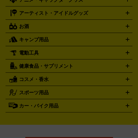
フィギュア
プラモデル
ミニカー
レトロトイ
エアガン・
封ボックス
金・プラチナ買取の詳細はこちら
未開封パック
その他カードゲーム
その他コレク
ファミコン
ニンテンドークラシックミニスーパーファミコン
ブルガリ
ダニエル・ウェリントン
BVLGARI
Daniel Wellington
モデルガン
ドール
鉄道模型
ションカード
メガドライブミニ
レトロフリーク
レトロゲーム互換機
アーティスト・アイドルグッズ
ディーゼル
アルマーニ
フェンディ
VTuberグッズ
缶バッジ
アクリルグッズ
ラバスト
タペス
Diesel
ARMANI
FENDI
トリー
抱き枕カバー
おもちゃ買取の詳細はこちら
一番くじ
ぬいぐるみ
トレーディングカード買取の詳細はこちら
フランクミュラー
グッチ
ゲーム買取の詳細はこちら
FRANCK MULLER
GUCCI
お酒
ライブDVD・Blu-ray
映像ソフト
アイドルCD
写真集
ペン
ハミルトン
ハリー･ウィンストン
Hamilton
Harry Winston
ライト
タオル
アニメ・キャラクターグッズ
Tシャツ
パーカー
はっぴ
生写真
ジャー
キャンプ用品
エルメス
ルミノックス
HERMES
LUMINOX
ウイスキー
ワイン
ブランデー
日本酒・焼酎
各種アルコ
ジ
アクリルキーホルダー
買取の詳細はこちら
トートバッグ
リュック
缶バッ
ール
ジ
ベースボールシャツ
うちわ
電動工具
テント・タープ
時計買取の詳細はこちら
寝袋・キャンプ寝具
ザック・リュック
発電
機
ナイフ
バーナー・バーベキューコンロ
お酒買取の詳細はこちら
ランタン・ライ
アーティスト・アイドルグッズ
健康食品・サプリメント
穴あけ・締付工具
切断工具
研磨工具
電動工具・充電工具
ト
クッカー・調理器具
キャンプテーブル・椅子
登山靴・ト
買取の詳細はこちら
レッキングシューズ
アウトドア用品
コスメ・香水
サントリー
アサヒ
MLM
サントリーウエルネス
カルピス
ハンディGPS、レインウエアなど
電動工具買取の詳細はこちら
スポーツ用品
SK-II
健康食品・サプリメント
シャネル
ドゥ・ラ・メール
キャンプ用品買取の詳細はこちら
エスケーツー
CHANEL
資生堂
買取の詳細はこちら
ポーラ
アディクション
DE LA MER
SHISEIDO
POLA
カー・バイク用品
ゴルフクラブ・ゴルフ用品
ドライバー
アイアンセット
フェ
アユーラ
アールエムケー
アルビ
ADDICTION
AYURA
RMK
アウェイウッド
ウェッジ
パター
ユーティリティ
テニス
オン
アンプリチュード
イヴ・サンローラ
ALBION
Amplitude
タイヤ
ブレーキパーツ
カーナビ
クラッチ
ドライブレコ
ラケット
バドミントンラケット
ン
イプサ
エスティローダー
YVES SAINT LAURENT
IPSA
ーダー
カーオーディオ
エスト
エレガンス
エリクシ
ESTEE LAUDER
est
Elégance
ール
オッペン化粧品
オバジ
花王
カネ
ELIXIR
Obagi
Kao