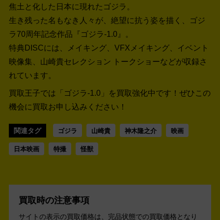
焦土と化した日本に現れたゴジラ。
生き残った名もなき人々が、絶望に抗う姿を描く、ゴジ
ラ70周年記念作品『ゴジラ-1.0』。
特典DISCには、メイキング、VFXメイキング、イベント
映像集、山崎貴セレクション トークショーなどが収録さ
れています。
買取王子では「ゴジラ-1.0」を買取強化中です！
ぜひこの
機会に買取お申し込みください！
関連タグ
ゴジラ
山崎貴
神木隆之介
映画
日本映画
特撮
怪獣
買取時の注意事項
サイトの表示の買取価格は、完品状態での買取価格となり