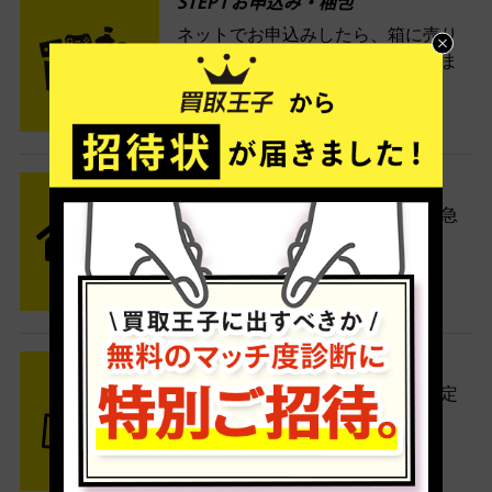
STEP1 お申込み・梱包
ネットでお申込みしたら、箱に売り
たい商品をいろいろ詰めて梱包しま
す。
STEP2 発送
送料無料でご自宅から発送！佐川急
便がご自宅まで引き取りに伺いま
す。
STEP3 ご入金
査定結果はメールでお知らせ。査定
結果がOKなら金額をお支払い！