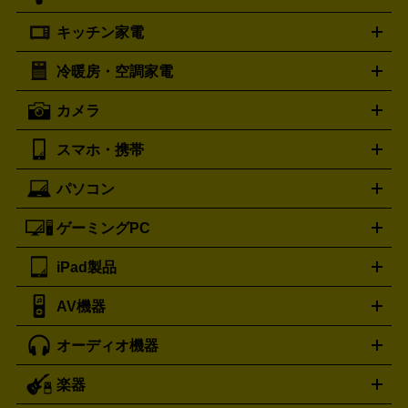
プラダ
フェリージ
ゴヤール
PRADA
Felisi
GOYARD
キッチン家電
ポーター
美顔器
脱毛器
家電買取の詳細はこちら
ヘアドライヤー
トゥミ
ヘアアイロン
EMS
フェ
PORTER
TUMI
イスケア
ボディケア
マッサージ機
電気シェーバー
電動
トリー バーチ
ロレックス
TORY BURCH
ROLEX
冷暖房・空調家電
オーブンレンジ・電子レンジ
炊飯器・精米機
ホットプレー
歯ブラシ
オメガ
アンテプリマ
OMEGA
ANTEPRIMA
ト・たこ焼き器
ホームベーカリー
電気圧力鍋
ミキサー・カ
カメラ
バレンシアガ
ストーブ
ファンヒーター
電気ヒーター
ふとん乾燥機
加
ッター
調理家電
BALENCIAGA
美容機器の詳細はこちら
ワインセラー
湿器、除湿器
空気清浄器
扇風機
サーキュレーター
ボッテガ・ヴェネタ
バーバリー
Bottega Veneta
BURBERRY
スマホ・携帯
ニコン
Canon
ソニー
富士フイルム
オリンパス
パナソニ
キッチン家電買取の
ブルガリ
カルティエ
BVLGARI
Cartier
ック
一眼レフカメラ
家電買取の詳細はこちら
コンパクトデジカメ（コンデジ）
ミラ
詳細はこちら
パソコン
ドルチェ＆ガッバーナ
フェンディ
Dolce&Gabbana
FENDI
iPhone
Xperia
Android
携帯電話
ポータブル充電器
スマ
ーレス一眼
一眼レフ レンズ各種
レンズフィルター
一脚・
ートフォンアクセサリー
三脚
ロエベ
ティファニー
Loewe
Tiffany&Co.
ゲーミングPC
ノートパソコン
デスクトップパソコン
Mac
パソコンパー
ツ
PCモニター
スマホ・携帯買取の詳細はこちら
パソコン周辺機器
電子ブックリーダー
プ
カメラ買取の詳細はこちら
ブランド品買取の詳細はこちら
iPad製品
デスクトップ
ノートパソコン
PCパーツ
周辺機器
リンター
AV機器
iPad
iPad Pro
ゲーミングPC買取の詳細はこちら
iPad Air
iPad mini
パソコン買取の詳細はこちら
オーディオ機器
ブルーレイ・DVDレコーダー
iPad製品買取の詳細はこちら
音楽プレイヤー
プロジェクタ
ー
ラジカセ
ラジオ
ミニコンポ・システムコンポ
ビデオ
楽器
スピーカー
プリメインアンプ
レコードプレーヤー・ターンテ
デッキ
カラオケ機器
テレビ
ブルーレイ・DVDプレーヤ