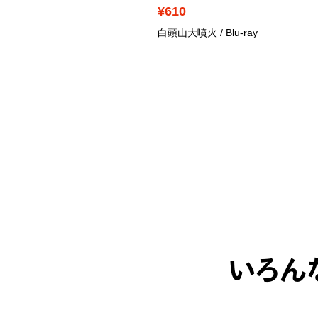
590
¥610
罪都市 PUNISHMENT
/
白頭山大噴火
/ Blu-ray
VD
いろん