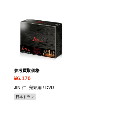
参考買取価格
参考買取価格
¥6,170
¥2,720
JIN-仁- 完結編
/ DVD
劇場用再編集版 ウマ娘 
ティーダービー ROAD T
日本ドラマ
THE TOP
/ Blu-ray
美少女・ヒロインアニメ