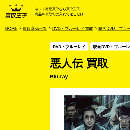
ネット宅配買取なら買取王子
商品を買取箱に入れて送るだけ
HOME
ご利用ガイド
HOME
買取商品一覧
DVD・ブルーレイ買取
映画DVD・ブル
DVD・ブルーレイ
映画DVD・ブルー
悪人伝 買取
Blu-ray