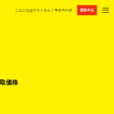
こんにちはゲストさん｜
マイページ
買取申込
法人買取
コラム
マイページ
採用情報
通販サイト
取価格