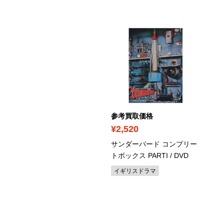
考買取価格
参考買取価格
1,470
¥2,520
石譲 in 武道館 ～宮崎アニ
サンダーバード コンプリー
と共に歩んだ25年間～
/
トボックス PARTI
/ DVD
u-ray
イギリスドラマ
の他ミュージックビデオ