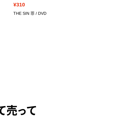
¥310
¥590
THE SIN 罪
/ DVD
新感染 ファイナル・エク
プレス
/ DVD
て売って