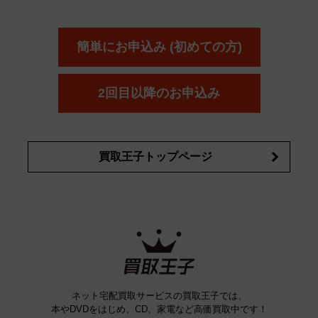
ーダー
カーオーディオ
エスト
エレガンス
エリクシ
ESTEE LAUDER
est
Elégance
ール
オッペン化粧品
オバジ
花王
カネ
ELIXIR
Obagi
Kao
ボウ
KANEBO
簡単にお申込み (初めての方)
コスメ・香水買取の
詳細はこちら
2回目以降のお申込み
買取王子トップページ
ネット宅配買取サービスの買取王子では、
本やDVDをはじめ、CD、家電など高価買取中です！