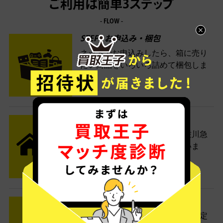
ご利用は簡単3ステップ
- FLOW -
STEP1 お申込み・梱包
ネットでお申込みしたら、箱に売り
たい商品をいろいろ詰めて梱包しま
す。
STEP2 発送
送料無料でご自宅から発送！佐川急
便がご自宅まで引き取りに伺いま
す。
STEP3 ご入金
査定結果はメールでお知らせ。査定