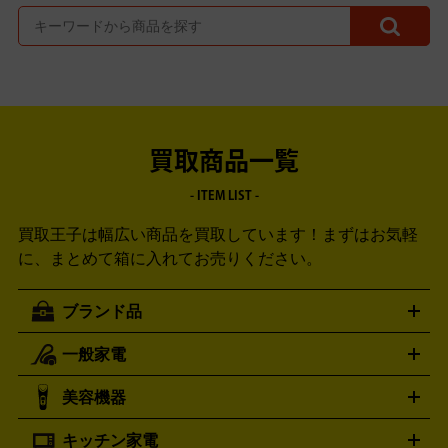
買取商品一覧
- ITEM LIST -
買取王子は幅広い商品を買取しています！
まずはお気軽
に、まとめて箱に入れてお売りください。
ブランド品
一般家電
ルイ・ヴィトン
エルメス
LOUIS VUITTON
HERMES
シャネル
グッチ
コーチ
CHANEL
GUCCI
COACH
美容機器
掃除機
アイロン
ミシン
電話機・FAX
電池・充電池
プラダ
フェリージ
ゴヤール
PRADA
Felisi
GOYARD
キッチン家電
ポーター
美顔器
脱毛器
家電買取の詳細はこちら
ヘアドライヤー
トゥミ
ヘアアイロン
EMS
フェ
PORTER
TUMI