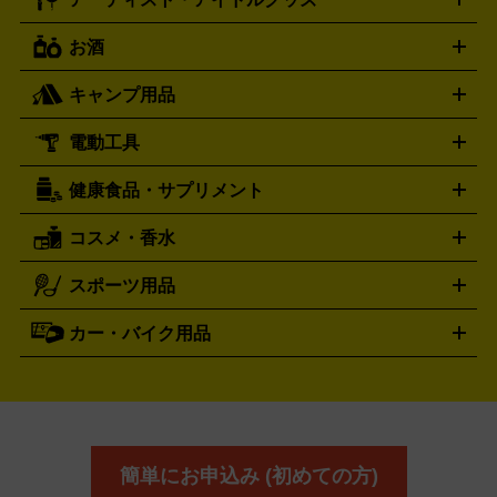
ディーゼル
アルマーニ
フェンディ
VTuberグッズ
缶バッジ
アクリルグッズ
ラバスト
タペス
Diesel
ARMANI
FENDI
トリー
抱き枕カバー
おもちゃ買取の詳細はこちら
一番くじ
ぬいぐるみ
トレーディングカード買取の詳細はこちら
フランクミュラー
グッチ
ゲーム買取の詳細はこちら
FRANCK MULLER
GUCCI
お酒
ライブDVD・Blu-ray
映像ソフト
アイドルCD
写真集
ペン
ハミルトン
ハリー･ウィンストン
Hamilton
Harry Winston
ライト
タオル
アニメ・キャラクターグッズ
Tシャツ
パーカー
はっぴ
生写真
ジャー
キャンプ用品
エルメス
ルミノックス
HERMES
LUMINOX
ウイスキー
ワイン
ブランデー
日本酒・焼酎
各種アルコ
ジ
アクリルキーホルダー
買取の詳細はこちら
トートバッグ
リュック
缶バッ
ール
ジ
ベースボールシャツ
うちわ
電動工具
テント・タープ
時計買取の詳細はこちら
寝袋・キャンプ寝具
ザック・リュック
発電
機
ナイフ
バーナー・バーベキューコンロ
お酒買取の詳細はこちら
ランタン・ライ
アーティスト・アイドルグッズ
健康食品・サプリメント
穴あけ・締付工具
切断工具
研磨工具
電動工具・充電工具
ト
クッカー・調理器具
キャンプテーブル・椅子
登山靴・ト
買取の詳細はこちら
レッキングシューズ
アウトドア用品
コスメ・香水
サントリー
アサヒ
MLM
サントリーウエルネス
カルピス
ハンディGPS、レインウエアなど
電動工具買取の詳細はこちら
スポーツ用品
SK-II
健康食品・サプリメント
シャネル
ドゥ・ラ・メール
キャンプ用品買取の詳細はこちら
エスケーツー
CHANEL
資生堂
買取の詳細はこちら
ポーラ
アディクション
DE LA MER
SHISEIDO
POLA
カー・バイク用品
ゴルフクラブ・ゴルフ用品
ドライバー
アイアンセット
フェ
アユーラ
アールエムケー
アルビ
ADDICTION
AYURA
RMK
アウェイウッド
ウェッジ
パター
ユーティリティ
テニス
オン
アンプリチュード
イヴ・サンローラ
ALBION
Amplitude
タイヤ
ブレーキパーツ
カーナビ
クラッチ
ドライブレコ
ラケット
バドミントンラケット
ン
イプサ
エスティローダー
YVES SAINT LAURENT
IPSA
ーダー
カーオーディオ
エスト
エレガンス
エリクシ
ESTEE LAUDER
est
Elégance
ール
オッペン化粧品
オバジ
花王
カネ
ELIXIR
Obagi
Kao
ボウ
KANEBO
簡単にお申込み (初めての方)