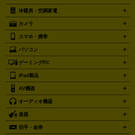
イスケア
ボディケア
マッサージ機
電気シェーバー
電動
トリー バーチ
ロレックス
TORY BURCH
ROLEX
冷暖房・空調家電
オーブンレンジ・電子レンジ
炊飯器・精米機
ホットプレー
歯ブラシ
オメガ
アンテプリマ
OMEGA
ANTEPRIMA
ト・たこ焼き器
ホームベーカリー
電気圧力鍋
ミキサー・カ
カメラ
バレンシアガ
ストーブ
ファンヒーター
電気ヒーター
ふとん乾燥機
加
ッター
調理家電
BALENCIAGA
美容機器の詳細はこちら
ワインセラー
湿器、除湿器
空気清浄器
扇風機
サーキュレーター
ボッテガ・ヴェネタ
バーバリー
Bottega Veneta
BURBERRY
スマホ・携帯
ニコン
Canon
ソニー
富士フイルム
オリンパス
パナソニ
キッチン家電買取の
ブルガリ
カルティエ
BVLGARI
Cartier
ック
一眼レフカメラ
家電買取の詳細はこちら
コンパクトデジカメ（コンデジ）
ミラ
詳細はこちら
パソコン
ドルチェ＆ガッバーナ
フェンディ
Dolce&Gabbana
FENDI
iPhone
Xperia
Android
携帯電話
ポータブル充電器
スマ
ーレス一眼
一眼レフ レンズ各種
レンズフィルター
一脚・
ートフォンアクセサリー
三脚
ロエベ
ティファニー
Loewe
Tiffany&Co.
ゲーミングPC
ノートパソコン
デスクトップパソコン
Mac
パソコンパー
ツ
PCモニター
スマホ・携帯買取の詳細はこちら
パソコン周辺機器
電子ブックリーダー
プ
カメラ買取の詳細はこちら
ブランド品買取の詳細はこちら
iPad製品
デスクトップ
ノートパソコン
PCパーツ
周辺機器
リンター
AV機器
iPad
iPad Pro
ゲーミングPC買取の詳細はこちら
iPad Air
iPad mini
パソコン買取の詳細はこちら
オーディオ機器
ブルーレイ・DVDレコーダー
iPad製品買取の詳細はこちら
音楽プレイヤー
プロジェクタ
ー
ラジカセ
ラジオ
ミニコンポ・システムコンポ
ビデオ
楽器
スピーカー
プリメインアンプ
レコードプレーヤー・ターンテ
デッキ
カラオケ機器
テレビ
ブルーレイ・DVDプレーヤ
ーブル
CDプレイヤー
イヤホン
真空管アンプ
オープンリ
ー
マイク
リモコン
ICレコーダー
記録メディア
映像用
切手・金券
ギター
ベース
アコギ
バイオリン
サックス
フルート
ールデッキ
ヘッドホン
チューナー
AVアンプ
MDプレーヤ
ケーブル