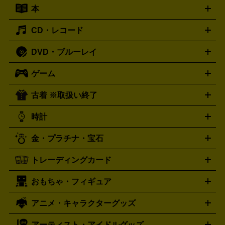
キーボード
アンプ
エフェクター
ー
イコライザー
DATデッキ
ホームシアター・サラウンドセ
本
切手シート
クオカード
テレホンカード
ANA（全日空）株
ット
ウーファー
AV機器買取の詳細はこちら
ワイヤレス・ポータブルスピーカー
スマー
主優待券
JCBギフトカード
楽器買取の詳細はこちら
はがき・年賀状
トスピーカー
交換針・カートリッジ
音響用ケーブル
記録媒
CD・レコード
漫画・コミック
小説
ビジネス書
医学書・教育書
哲学・
体
人文書
趣味・暮らし本
切手・金券買取の詳細はこちら
写真集・絵本
DVD・ブルーレイ
J-POP
アニメ・ゲーム
サウンドトラック
ロック
ハード
オーディオ買取の詳細はこちら
ロック・ヘヴィーメタル
本買取の詳細はこちら
ジャズ
クラシック
ソウル・R＆
ゲーム
映画
ドラマ
アニメ
ミュージックビデオ
アイドル
スポ
B
歌謡曲・演歌
洋楽
K-POP
ブルース・カントリー
ヒッ
ーツ
お笑い
ドキュメンタリー
舞台・ステージ
プホップ
ダンス・エレクトロニカ
フュージョン
ワール
古着 ※取扱い終了
ニンテンドー Switch2
ニンテンドー Switch
ド
ヒーリング・ニューエイジ
キッズ・ファミリー
日本の伝
スイッチ2
スイッチ
ニンテンドー 3DS
DVD買取の詳細はこちら
ニンテンドー DS
PS5
PS4
統芸能・芸能
カラオケ
スポーツ・カルチャー
プレステ5
時計
PS3
PS Vita
PSP
PS4 pro
PS2
プレステ4
プレステ3
古着買取の詳細はこちら
プレイステーション
PS VR
ゲームボーイ
ゲームボーイア
CD・レコード買取の詳細はこちら
金・プラチナ・宝石
ドバンス
ロレックス
Wii
Wii U
オメガ
ゲームキューブ
XBOX One
XBOX
ROLEX
OMEGA
One X
XBOX One S
XBOX 360
ファミコン
スーパーファ
タグホイヤー
カシオ
セイコー
TAG Heuer
SEIKO
CASIO
トレーディングカード
ゴールド
インゴット
コイン・金貨
メダル・記念品
ジュ
ミコン
ニンテンドー64
セガサターン
ドリームキャスト
G-SHOCK
パネライ
カルティエ
Gショック
Panerai
Cartier
エリー・宝石
シルバーアクセサリー
銀食器・カトラリー
PCエンジン
ネオジオ
メガドライブ
PCゲーム
ゲームパッ
おもちゃ・フィギュア
スウォッチ
ポケモンカード
遊戯王
センチュリー
ワンピースカード
デュエルマスター
Swatch
CENTURY
ド
メモリーカード
アーケードスティック
レーシングコント
ズ
ホロライブ オフィシャルカードゲーム
サプライ品
未開
ローラー
ヘッドセット
amiibo
ニンテンドークラシックミニ
タイメックス
シチズン
プレゲ
TIMEX
CITIZEN
Breguet
アニメ・キャラクターグッズ
フィギュア
プラモデル
ミニカー
レトロトイ
エアガン・
封ボックス
金・プラチナ買取の詳細はこちら
未開封パック
その他カードゲーム
その他コレク
ファミコン
ニンテンドークラシックミニスーパーファミコン
ブルガリ
ダニエル・ウェリントン
BVLGARI
Daniel Wellington
モデルガン
ドール
鉄道模型
ションカード
メガドライブミニ
レトロフリーク
レトロゲーム互換機
アーティスト・アイドルグッズ