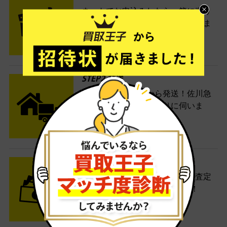
ネットでお申込みしたら、箱に売り
たい商品をいろいろ詰めて梱包しま
す。
STEP2 発送
送料無料でご自宅から発送！佐川急
便がご自宅まで引き取りに伺いま
す。
STEP3 ご入金
査定結果はメールでお知らせ。査定
結果がOKなら金額をお支払い！