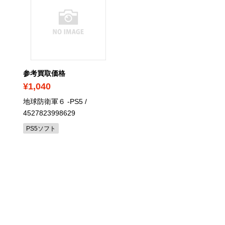
参考買取価格
参考買取価格
¥1,040
¥4,000
地球防衛軍６ -PS5
/
ゲームキューブ専用D端
4527823998629
デオケーブル
PS5ソフト
ゲームキューブ本体・周辺機
（箱・説明書なし）