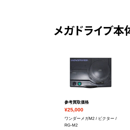
メガドライブ本
ICK UP
考買取価格
参考買取価格
150,000
¥25,000
ラドライブ / セガ
/
ワンダーメガM2 / ビクター
/
ODEL3
RG-M2