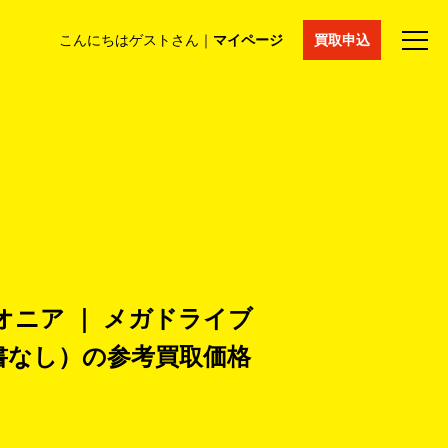
こんにちはゲストさん｜
マイページ
買取申込
法人買取
コラム
マイページ
採用情報
通販サイト
オニア ｜ メガドライブ
書なし）の
参考買取価格