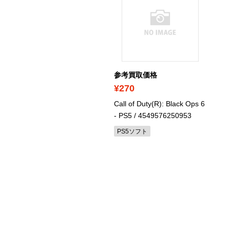
考買取価格
参考買取価格
1,100
¥270
nning Post 10 2024 -
Call of Duty(R): Black Ops 6
itch
/ 4988615183997
- PS5
/ 4549576250953
witch ソフト
PS5ソフト