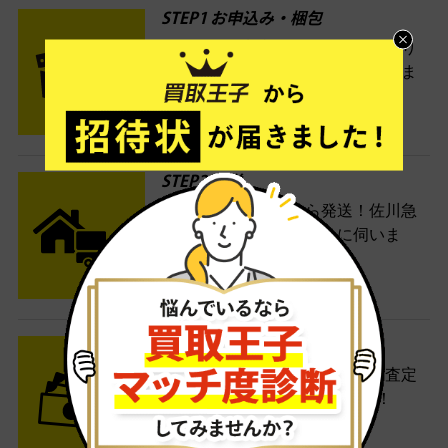
STEP1 お申込み・梱包
ネットでお申込みしたら、箱に売り
たい商品をいろいろ詰めて梱包しま
す。
STEP2 発送
送料無料でご自宅から発送！佐川急
便がご自宅まで引き取りに伺いま
す。
STEP3 ご入金
査定結果はメールでお知らせ。査定
結果がOKなら金額をお支払い！