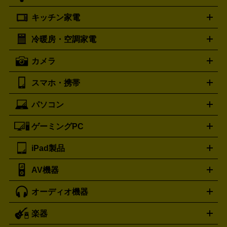
プラダ
フェリージ
ゴヤール
PRADA
Felisi
GOYARD
キッチン家電
ポーター
美顔器
脱毛器
家電買取の詳細はこちら
ヘアドライヤー
トゥミ
ヘアアイロン
EMS
フェ
PORTER
TUMI
イスケア
ボディケア
マッサージ機
電気シェーバー
電動
トリー バーチ
ロレックス
TORY BURCH
ROLEX
冷暖房・空調家電
オーブンレンジ・電子レンジ
炊飯器・精米機
ホットプレー
歯ブラシ
オメガ
アンテプリマ
OMEGA
ANTEPRIMA
ト・たこ焼き器
ホームベーカリー
電気圧力鍋
ミキサー・カ
カメラ
バレンシアガ
ストーブ
ファンヒーター
電気ヒーター
ふとん乾燥機
加
ッター
調理家電
BALENCIAGA
美容機器の詳細はこちら
ワインセラー
湿器、除湿器
空気清浄器
扇風機
サーキュレーター
ボッテガ・ヴェネタ
バーバリー
Bottega Veneta
BURBERRY
スマホ・携帯
ニコン
Canon
ソニー
富士フイルム
オリンパス
パナソニ
キッチン家電買取の
ブルガリ
カルティエ
BVLGARI
Cartier
ック
一眼レフカメラ
家電買取の詳細はこちら
コンパクトデジカメ（コンデジ）
ミラ
詳細はこちら
パソコン
ドルチェ＆ガッバーナ
フェンディ
Dolce&Gabbana
FENDI
iPhone
Xperia
Android
携帯電話
ポータブル充電器
スマ
ーレス一眼
一眼レフ レンズ各種
レンズフィルター
一脚・
ートフォンアクセサリー
三脚
ロエベ
ティファニー
Loewe
Tiffany&Co.
ゲーミングPC
ノートパソコン
デスクトップパソコン
Mac
パソコンパー
ツ
PCモニター
スマホ・携帯買取の詳細はこちら
パソコン周辺機器
電子ブックリーダー
プ
カメラ買取の詳細はこちら
ブランド品買取の詳細はこちら
iPad製品
デスクトップ
ノートパソコン
PCパーツ
周辺機器
リンター
AV機器
iPad
iPad Pro
ゲーミングPC買取の詳細はこちら
iPad Air
iPad mini
パソコン買取の詳細はこちら
オーディオ機器
ブルーレイ・DVDレコーダー
iPad製品買取の詳細はこちら
音楽プレイヤー
プロジェクタ
ー
ラジカセ
ラジオ
ミニコンポ・システムコンポ
ビデオ
楽器
スピーカー
プリメインアンプ
レコードプレーヤー・ターンテ
デッキ
カラオケ機器
テレビ
ブルーレイ・DVDプレーヤ