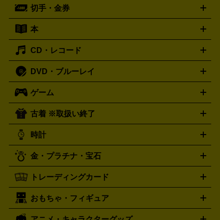
ーブル
CDプレイヤー
イヤホン
真空管アンプ
オープンリ
ー
マイク
リモコン
ICレコーダー
記録メディア
映像用
切手・金券
ギター
ベース
アコギ
バイオリン
サックス
フルート
ールデッキ
ヘッドホン
チューナー
AVアンプ
MDプレーヤ
ケーブル
キーボード
アンプ
エフェクター
ー
イコライザー
DATデッキ
ホームシアター・サラウンドセ
本
切手シート
クオカード
テレホンカード
ANA（全日空）株
ット
ウーファー
AV機器買取の詳細はこちら
ワイヤレス・ポータブルスピーカー
スマー
主優待券
JCBギフトカード
楽器買取の詳細はこちら
はがき・年賀状
トスピーカー
交換針・カートリッジ
音響用ケーブル
記録媒
CD・レコード
漫画・コミック
小説
ビジネス書
医学書・教育書
哲学・
体
人文書
趣味・暮らし本
切手・金券買取の詳細はこちら
写真集・絵本
DVD・ブルーレイ
J-POP
アニメ・ゲーム
サウンドトラック
ロック
ハード
オーディオ買取の詳細はこちら
ロック・ヘヴィーメタル
本買取の詳細はこちら
ジャズ
クラシック
ソウル・R＆
ゲーム
映画
ドラマ
アニメ
ミュージックビデオ
アイドル
スポ
B
歌謡曲・演歌
洋楽
K-POP
ブルース・カントリー
ヒッ
ーツ
お笑い
ドキュメンタリー
舞台・ステージ
プホップ
ダンス・エレクトロニカ
フュージョン
ワール
古着 ※取扱い終了
ニンテンドー Switch2
ニンテンドー Switch
ド
ヒーリング・ニューエイジ
キッズ・ファミリー
日本の伝
スイッチ2
スイッチ
ニンテンドー 3DS
DVD買取の詳細はこちら
ニンテンドー DS
PS5
PS4
統芸能・芸能
カラオケ
スポーツ・カルチャー
プレステ5
時計
PS3
PS Vita
PSP
PS4 pro
PS2
プレステ4
プレステ3
古着買取の詳細はこちら
プレイステーション
PS VR
ゲームボーイ
ゲームボーイア
CD・レコード買取の詳細はこちら
金・プラチナ・宝石
ドバンス
ロレックス
Wii
Wii U
オメガ
ゲームキューブ
XBOX One
XBOX
ROLEX
OMEGA
One X
XBOX One S
XBOX 360
ファミコン
スーパーファ
タグホイヤー
カシオ
セイコー
TAG Heuer
SEIKO
CASIO
トレーディングカード
ゴールド
インゴット
コイン・金貨
メダル・記念品
ジュ
ミコン
ニンテンドー64
セガサターン
ドリームキャスト
G-SHOCK
パネライ
カルティエ
Gショック
Panerai
Cartier
エリー・宝石
シルバーアクセサリー
銀食器・カトラリー
PCエンジン
ネオジオ
メガドライブ
PCゲーム
ゲームパッ
おもちゃ・フィギュア
スウォッチ
ポケモンカード
遊戯王
センチュリー
ワンピースカード
デュエルマスター
Swatch
CENTURY
ド
メモリーカード
アーケードスティック
レーシングコント
ズ
ホロライブ オフィシャルカードゲーム
サプライ品
未開
ローラー
ヘッドセット
amiibo
ニンテンドークラシックミニ
タイメックス
シチズン
プレゲ
TIMEX
CITIZEN
Breguet
アニメ・キャラクターグッズ