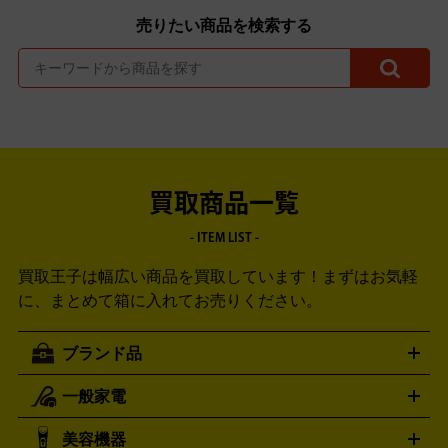
売りたい商品を検索する
買取商品一覧
- ITEM LIST -
買取王子は幅広い商品を買取しています！
まずはお気軽
に、まとめて箱に入れてお売りください。
ブランド品
一般家電
ルイ・ヴィトン
エルメス
LOUIS VUITTON
HERMES
シャネル
グッチ
コーチ
CHANEL
GUCCI
COACH
美容機器
掃除機
アイロン
ミシン
電話機・FAX
電池・充電池