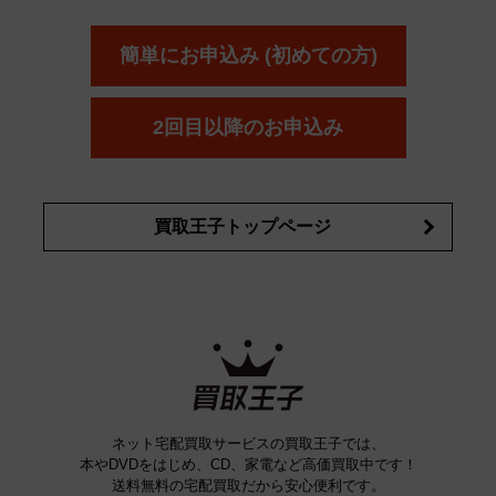
ール
オッペン化粧品
オバジ
花王
カネ
ELIXIR
Obagi
Kao
ボウ
KANEBO
簡単にお申込み (初めての方)
コスメ・香水買取の
詳細はこちら
2回目以降のお申込み
買取王子トップページ
ネット宅配買取サービスの買取王子では、
本やDVDをはじめ、CD、家電など高価買取中です！
送料無料の宅配買取だから安心便利です。