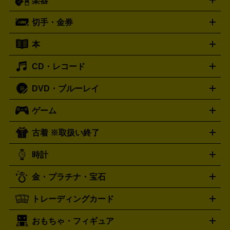
楽器
スピーカー
プリメインアンプ
レコードプレーヤー・ターンテ
デッキ
カラオケ機器
テレビ
ブルーレイ・DVDプレーヤ
ーブル
CDプレイヤー
イヤホン
真空管アンプ
オープンリ
ー
マイク
リモコン
ICレコーダー
記録メディア
映像用
切手・金券
ギター
ベース
アコギ
バイオリン
サックス
フルート
ールデッキ
ヘッドホン
チューナー
AVアンプ
MDプレーヤ
ケーブル
キーボード
アンプ
エフェクター
ー
イコライザー
DATデッキ
ホームシアター・サラウンドセ
本
切手シート
クオカード
テレホンカード
ANA（全日空）株
ット
ウーファー
AV機器買取の詳細はこちら
ワイヤレス・ポータブルスピーカー
スマー
主優待券
JCBギフトカード
楽器買取の詳細はこちら
はがき・年賀状
トスピーカー
交換針・カートリッジ
音響用ケーブル
記録媒
CD・レコード
漫画・コミック
小説
ビジネス書
医学書・教育書
哲学・
体
人文書
趣味・暮らし本
切手・金券買取の詳細はこちら
写真集・絵本
DVD・ブルーレイ
J-POP
アニメ・ゲーム
サウンドトラック
ロック
ハード
オーディオ買取の詳細はこちら
ロック・ヘヴィーメタル
本買取の詳細はこちら
ジャズ
クラシック
ソウル・R＆
ゲーム
映画
ドラマ
アニメ
ミュージックビデオ
アイドル
スポ
B
歌謡曲・演歌
洋楽
K-POP
ブルース・カントリー
ヒッ
ーツ
お笑い
ドキュメンタリー
舞台・ステージ
プホップ
ダンス・エレクトロニカ
フュージョン
ワール
古着 ※取扱い終了
ニンテンドー Switch2
ニンテンドー Switch
ド
ヒーリング・ニューエイジ
キッズ・ファミリー
日本の伝
スイッチ2
スイッチ
ニンテンドー 3DS
DVD買取の詳細はこちら
ニンテンドー DS
PS5
PS4
統芸能・芸能
カラオケ
スポーツ・カルチャー
プレステ5
時計
PS3
PS Vita
PSP
PS4 pro
PS2
プレステ4
プレステ3
古着買取の詳細はこちら
プレイステーション
PS VR
ゲームボーイ
ゲームボーイア
CD・レコード買取の詳細はこちら
金・プラチナ・宝石
ドバンス
ロレックス
Wii
Wii U
オメガ
ゲームキューブ
XBOX One
XBOX
ROLEX
OMEGA
One X
XBOX One S
XBOX 360
ファミコン
スーパーファ
タグホイヤー
カシオ
セイコー
TAG Heuer
SEIKO
CASIO
トレーディングカード
ゴールド
インゴット
コイン・金貨
メダル・記念品
ジュ
ミコン
ニンテンドー64
セガサターン
ドリームキャスト
G-SHOCK
パネライ
カルティエ
Gショック
Panerai
Cartier
エリー・宝石
シルバーアクセサリー
銀食器・カトラリー
PCエンジン
ネオジオ
メガドライブ
PCゲーム
ゲームパッ
おもちゃ・フィギュア
スウォッチ
ポケモンカード
遊戯王
センチュリー
ワンピースカード
デュエルマスター
Swatch
CENTURY
ド
メモリーカード
アーケードスティック
レーシングコント