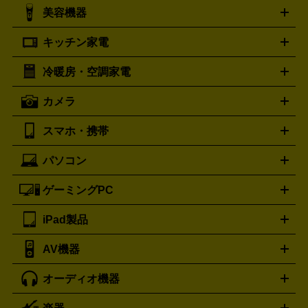
シャネル
グッチ
コーチ
CHANEL
GUCCI
COACH
美容機器
掃除機
アイロン
ミシン
電話機・FAX
電池・充電池
プラダ
フェリージ
ゴヤール
PRADA
Felisi
GOYARD
キッチン家電
ポーター
美顔器
脱毛器
家電買取の詳細はこちら
ヘアドライヤー
トゥミ
ヘアアイロン
EMS
フェ
PORTER
TUMI
イスケア
ボディケア
マッサージ機
電気シェーバー
電動
トリー バーチ
ロレックス
TORY BURCH
ROLEX
冷暖房・空調家電
オーブンレンジ・電子レンジ
炊飯器・精米機
ホットプレー
歯ブラシ
オメガ
アンテプリマ
OMEGA
ANTEPRIMA
ト・たこ焼き器
ホームベーカリー
電気圧力鍋
ミキサー・カ
カメラ
バレンシアガ
ストーブ
ファンヒーター
電気ヒーター
ふとん乾燥機
加
ッター
調理家電
BALENCIAGA
美容機器の詳細はこちら
ワインセラー
湿器、除湿器
空気清浄器
扇風機
サーキュレーター
ボッテガ・ヴェネタ
バーバリー
Bottega Veneta
BURBERRY
スマホ・携帯
ニコン
Canon
ソニー
富士フイルム
オリンパス
パナソニ
キッチン家電買取の
ブルガリ
カルティエ
BVLGARI
Cartier
ック
一眼レフカメラ
家電買取の詳細はこちら
コンパクトデジカメ（コンデジ）
ミラ
詳細はこちら
パソコン
ドルチェ＆ガッバーナ
フェンディ
Dolce&Gabbana
FENDI
iPhone
Xperia
Android
携帯電話
ポータブル充電器
スマ
ーレス一眼
一眼レフ レンズ各種
レンズフィルター
一脚・
ートフォンアクセサリー
三脚
ロエベ
ティファニー
Loewe
Tiffany&Co.
ゲーミングPC
ノートパソコン
デスクトップパソコン
Mac
パソコンパー
ツ
PCモニター
スマホ・携帯買取の詳細はこちら
パソコン周辺機器
電子ブックリーダー
プ
カメラ買取の詳細はこちら
ブランド品買取の詳細はこちら
iPad製品
デスクトップ
ノートパソコン
PCパーツ
周辺機器
リンター
AV機器
iPad
iPad Pro
ゲーミングPC買取の詳細はこちら
iPad Air
iPad mini
パソコン買取の詳細はこちら
オーディオ機器
ブルーレイ・DVDレコーダー
iPad製品買取の詳細はこちら
音楽プレイヤー
プロジェクタ
ー
ラジカセ
ラジオ
ミニコンポ・システムコンポ
ビデオ