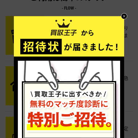
- FLOW -
STEP1 お申込み・梱包
ネットでお申込みしたら、箱に売り
たい商品をいろいろ詰めて梱包しま
す。
STEP2 発送
送料無料でご自宅から発送！佐川急
便がご自宅まで引き取りに伺いま
す。
STEP3 ご入金
査定結果はメールでお知らせ。査定
結果がOKなら金額をお支払い！