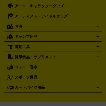
ズ
ホロライブ オフィシャルカードゲーム
サプライ品
未開
ローラー
ヘッドセット
amiibo
ニンテンドークラシックミニ
タイメックス
シチズン
プレゲ
TIMEX
CITIZEN
Breguet
アニメ・キャラクターグッズ
フィギュア
プラモデル
ミニカー
レトロトイ
エアガン・
封ボックス
金・プラチナ買取の詳細はこちら
未開封パック
その他カードゲーム
その他コレク
ファミコン
ニンテンドークラシックミニスーパーファミコン
ブルガリ
ダニエル・ウェリントン
BVLGARI
Daniel Wellington
モデルガン
ドール
鉄道模型
ションカード
メガドライブミニ
レトロフリーク
レトロゲーム互換機
アーティスト・アイドルグッズ
ディーゼル
アルマーニ
フェンディ
VTuberグッズ
缶バッジ
アクリルグッズ
ラバスト
タペス
Diesel
ARMANI
FENDI
トリー
抱き枕カバー
おもちゃ買取の詳細はこちら
一番くじ
ぬいぐるみ
トレーディングカード買取の詳細はこちら
フランクミュラー
グッチ
ゲーム買取の詳細はこちら
FRANCK MULLER
GUCCI
お酒
ライブDVD・Blu-ray
映像ソフト
アイドルCD
写真集
ペン
ハミルトン
ハリー･ウィンストン
Hamilton
Harry Winston
ライト
タオル
アニメ・キャラクターグッズ
Tシャツ
パーカー
はっぴ
生写真
ジャー
キャンプ用品
エルメス
ルミノックス
HERMES
LUMINOX
ウイスキー
ワイン
ブランデー
日本酒・焼酎
各種アルコ
ジ
アクリルキーホルダー
買取の詳細はこちら
トートバッグ
リュック
缶バッ
ール
ジ
ベースボールシャツ
うちわ
電動工具
テント・タープ
時計買取の詳細はこちら
寝袋・キャンプ寝具
ザック・リュック
発電
機
ナイフ
バーナー・バーベキューコンロ
お酒買取の詳細はこちら
ランタン・ライ
アーティスト・アイドルグッズ
健康食品・サプリメント
穴あけ・締付工具
切断工具
研磨工具
電動工具・充電工具
ト
クッカー・調理器具
キャンプテーブル・椅子
登山靴・ト
買取の詳細はこちら
レッキングシューズ
アウトドア用品
コスメ・香水
サントリー
アサヒ
MLM
サントリーウエルネス
カルピス
ハンディGPS、レインウエアなど
電動工具買取の詳細はこちら
スポーツ用品
SK-II
健康食品・サプリメント
シャネル
ドゥ・ラ・メール
キャンプ用品買取の詳細はこちら
エスケーツー
CHANEL
資生堂
買取の詳細はこちら
ポーラ
アディクション
DE LA MER
SHISEIDO
POLA
カー・バイク用品
ゴルフクラブ・ゴルフ用品
ドライバー
アイアンセット
フェ
アユーラ
アールエムケー
アルビ
ADDICTION
AYURA
RMK
アウェイウッド
ウェッジ
パター
ユーティリティ
テニス
オン
アンプリチュード
イヴ・サンローラ
ALBION
Amplitude
タイヤ
ブレーキパーツ
カーナビ
クラッチ
ドライブレコ
ラケット
バドミントンラケット
ン
イプサ
エスティローダー
YVES SAINT LAURENT
IPSA
ーダー
カーオーディオ
エスト
エレガンス
エリクシ
ESTEE LAUDER
est
Elégance