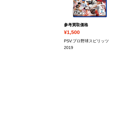
考買取価格
参考買取価格
3,000
¥1,500
スアト 通常版
PSV:プロ野球スピリッツ
2019