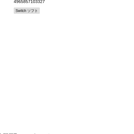
4965857103327
4520644700112
Switch ソフト
Switch ソフト