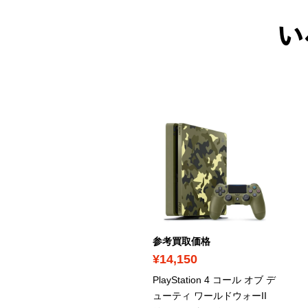
い
考買取価格
参考買取価格
920
¥14,150
スター・ウォーズ 無法者
PlayStation 4 コール オブ デ
ち』ゴールドエディショ
ューティ ワールドウォーII