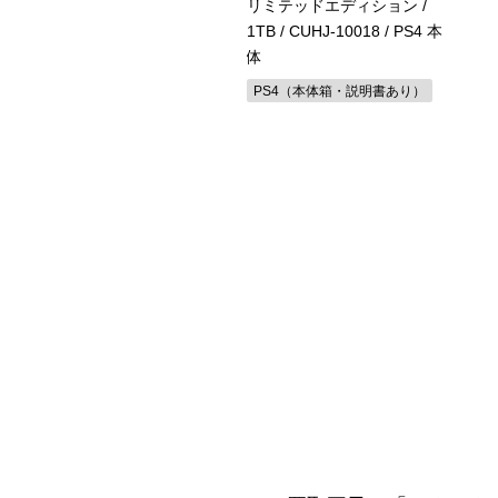
-Switch2
/
リミテッドエディション /
49244013642
1TB
/ CUHJ-10018 / PS4 本
体
witch2 ソフト
PS4（本体箱・説明書あり）