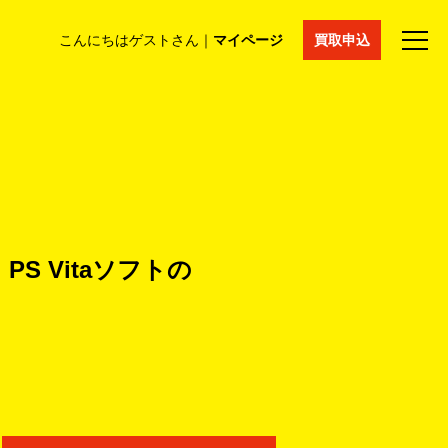
こんにちはゲストさん｜
マイページ
買取申込
法人買取
コラム
マイページ
採用情報
通販サイト
PS Vitaソフトの