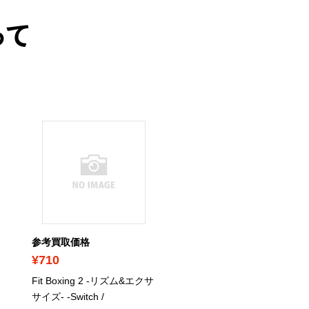
って
参考買取価格
参考買取価格
¥710
¥1,900
Fit Boxing 2 -リズム&エクサ
月影の鎖 ～錯乱パラノイ
サイズ- -Switch
/
～ - Switch
/