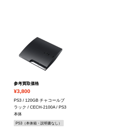
参考買取価格
参考買取価格
¥3,800
¥1,990
PS3 / 120GB チャコールブ
ニル・アドミラリの天秤 
ラック
/ CECH-2100A / PS3
ドリ撫子 - Switch
/
本体
4995857095681
PS3（本体箱・説明書なし）
Switch ソフト