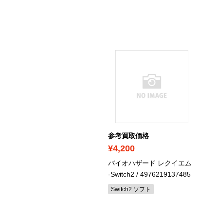
考買取価格
参考買取価格
2,100
¥4,200
ストプレープロ野球
バイオハザード レクイエム
-Switch2
/ 4976219137485
ームボーイアドバンスソフト
箱・説明書あり）
Switch2 ソフト