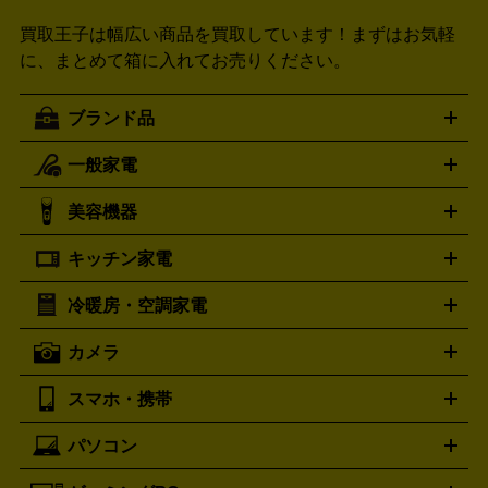
買取王子は幅広い商品を買取しています！
まずはお気軽
に、まとめて箱に入れてお売りください。
ブランド品
一般家電
ルイ・ヴィトン
エルメス
LOUIS VUITTON
HERMES
シャネル
グッチ
コーチ
CHANEL
GUCCI
COACH
美容機器
掃除機
アイロン
ミシン
電話機・FAX
電池・充電池
プラダ
フェリージ
ゴヤール
PRADA
Felisi
GOYARD
キッチン家電
ポーター
美顔器
脱毛器
家電買取の詳細はこちら
ヘアドライヤー
トゥミ
ヘアアイロン
EMS
フェ
PORTER
TUMI
イスケア
ボディケア
マッサージ機
電気シェーバー
電動
トリー バーチ
ロレックス
TORY BURCH
ROLEX
冷暖房・空調家電
オーブンレンジ・電子レンジ
炊飯器・精米機
ホットプレー
歯ブラシ
オメガ
アンテプリマ
OMEGA
ANTEPRIMA
ト・たこ焼き器
ホームベーカリー
電気圧力鍋
ミキサー・カ
カメラ
バレンシアガ
ストーブ
ファンヒーター
電気ヒーター
ふとん乾燥機
加
ッター
調理家電
BALENCIAGA
美容機器の詳細はこちら
ワインセラー
湿器、除湿器
空気清浄器
扇風機
サーキュレーター
ボッテガ・ヴェネタ
バーバリー
Bottega Veneta
BURBERRY
スマホ・携帯
ニコン
Canon
ソニー
富士フイルム
オリンパス
パナソニ
キッチン家電買取の
ブルガリ
カルティエ
BVLGARI
Cartier
ック
一眼レフカメラ
家電買取の詳細はこちら
コンパクトデジカメ（コンデジ）
ミラ
詳細はこちら
パソコン
ドルチェ＆ガッバーナ
フェンディ
Dolce&Gabbana
FENDI
iPhone
Xperia
Android
携帯電話
ポータブル充電器
スマ
ーレス一眼
一眼レフ レンズ各種
レンズフィルター
一脚・
ートフォンアクセサリー
三脚
ロエベ
ティファニー
Loewe
Tiffany&Co.