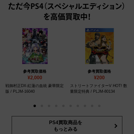
ただ今
PS4（スペシャルエディション）
を高価買取中！
参考買取価格
参考買取価格
¥2,000
¥200
戦御村正DX-紅蓮の血統 豪華限定
ストリートファイターV HOT! 数
版
/ PLJM-16040
量限定特典
/ PLJM-80134
PS4買取商品を
もっとみる