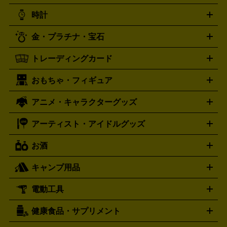
ニンテンドー 3DS
DVD買取の詳細はこちら
ニンテンドー DS
PS5
PS4
統芸能・芸能
カラオケ
スポーツ・カルチャー
プレステ5
時計
PS3
PS Vita
PSP
PS4 pro
PS2
プレステ4
プレステ3
古着買取の詳細はこちら
プレイステーション
PS VR
ゲームボーイ
ゲームボーイア
CD・レコード買取の詳細はこちら
金・プラチナ・宝石
ドバンス
ロレックス
Wii
Wii U
オメガ
ゲームキューブ
XBOX One
XBOX
ROLEX
OMEGA
One X
XBOX One S
XBOX 360
ファミコン
スーパーファ
タグホイヤー
カシオ
セイコー
TAG Heuer
SEIKO
CASIO
トレーディングカード
ゴールド
インゴット
コイン・金貨
メダル・記念品
ジュ
ミコン
ニンテンドー64
セガサターン
ドリームキャスト
G-SHOCK
パネライ
カルティエ
Gショック
Panerai
Cartier
エリー・宝石
シルバーアクセサリー
銀食器・カトラリー
PCエンジン
ネオジオ
メガドライブ
PCゲーム
ゲームパッ
おもちゃ・フィギュア
スウォッチ
ポケモンカード
遊戯王
センチュリー
ワンピースカード
デュエルマスター
Swatch
CENTURY
ド
メモリーカード
アーケードスティック
レーシングコント
ズ
ホロライブ オフィシャルカードゲーム
サプライ品
未開
ローラー
ヘッドセット
amiibo
ニンテンドークラシックミニ
タイメックス
シチズン
プレゲ
TIMEX
CITIZEN
Breguet
アニメ・キャラクターグッズ
フィギュア
プラモデル
ミニカー
レトロトイ
エアガン・
封ボックス
金・プラチナ買取の詳細はこちら
未開封パック
その他カードゲーム
その他コレク
ファミコン
ニンテンドークラシックミニスーパーファミコン
ブルガリ
ダニエル・ウェリントン
BVLGARI
Daniel Wellington
モデルガン
ドール
鉄道模型
ションカード
メガドライブミニ
レトロフリーク
レトロゲーム互換機
アーティスト・アイドルグッズ
ディーゼル
アルマーニ
フェンディ
VTuberグッズ
缶バッジ
アクリルグッズ
ラバスト
タペス
Diesel
ARMANI
FENDI
トリー
抱き枕カバー
おもちゃ買取の詳細はこちら
一番くじ
ぬいぐるみ
トレーディングカード買取の詳細はこちら
フランクミュラー
グッチ
ゲーム買取の詳細はこちら
FRANCK MULLER
GUCCI
お酒
ライブDVD・Blu-ray
映像ソフト
アイドルCD
写真集
ペン
ハミルトン
ハリー･ウィンストン
Hamilton
Harry Winston
ライト
タオル
アニメ・キャラクターグッズ
Tシャツ
パーカー
はっぴ
生写真
ジャー
キャンプ用品
エルメス
ルミノックス
HERMES
LUMINOX
ウイスキー
ワイン
ブランデー
日本酒・焼酎
各種アルコ
ジ
アクリルキーホルダー
買取の詳細はこちら
トートバッグ
リュック
缶バッ
ール
ジ
ベースボールシャツ
うちわ
電動工具
テント・タープ
時計買取の詳細はこちら
寝袋・キャンプ寝具
ザック・リュック
発電
機
ナイフ
バーナー・バーベキューコンロ
お酒買取の詳細はこちら
ランタン・ライ
アーティスト・アイドルグッズ
健康食品・サプリメント
穴あけ・締付工具
切断工具
研磨工具
電動工具・充電工具
ト
クッカー・調理器具
キャンプテーブル・椅子
登山靴・ト
買取の詳細はこちら
レッキングシューズ
アウトドア用品