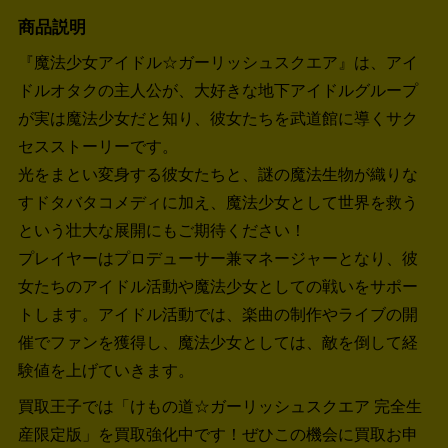
商品説明
『魔法少女アイドル☆ガーリッシュスクエア』は、アイ
ドルオタクの主人公が、大好きな地下アイドルグループ
が実は魔法少女だと知り、彼女たちを武道館に導くサク
セスストーリーです。
光をまとい変身する彼女たちと、謎の魔法生物が織りな
すドタバタコメディに加え、魔法少女として世界を救う
という壮大な展開にもご期待ください！
プレイヤーはプロデューサー兼マネージャーとなり、彼
女たちのアイドル活動や魔法少女としての戦いをサポー
トします。アイドル活動では、楽曲の制作やライブの開
催でファンを獲得し、魔法少女としては、敵を倒して経
験値を上げていきます。
買取王子では「けもの道☆ガーリッシュスクエア 完全生
産限定版」を買取強化中です！
ぜひこの機会に買取お申