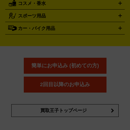
コスメ・香水
サントリー
アサヒ
MLM
サントリーウエルネス
カルピス
ハンディGPS、レインウエアなど
電動工具買取の詳細はこちら
スポーツ用品
SK-II
健康食品・サプリメント
シャネル
ドゥ・ラ・メール
キャンプ用品買取の詳細はこちら
エスケーツー
CHANEL
資生堂
買取の詳細はこちら
ポーラ
アディクション
DE LA MER
SHISEIDO
POLA
カー・バイク用品
ゴルフクラブ・ゴルフ用品
ドライバー
アイアンセット
フェ
アユーラ
アールエムケー
アルビ
ADDICTION
AYURA
RMK
アウェイウッド
ウェッジ
パター
ユーティリティ
テニス
オン
アンプリチュード
イヴ・サンローラ
ALBION
Amplitude
タイヤ
ブレーキパーツ
カーナビ
クラッチ
ドライブレコ
ラケット
バドミントンラケット
ン
イプサ
エスティローダー
YVES SAINT LAURENT
IPSA
ーダー
カーオーディオ
エスト
エレガンス
エリクシ
ESTEE LAUDER
est
Elégance
ール
オッペン化粧品
オバジ
花王
カネ
ELIXIR
Obagi
Kao
ボウ
KANEBO
簡単にお申込み (初めての方)
コスメ・香水買取の
詳細はこちら
2回目以降のお申込み
買取王子トップページ