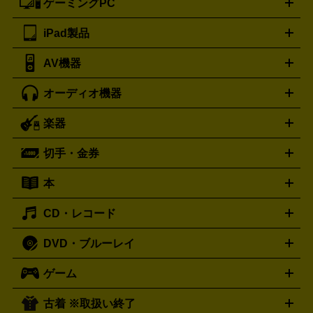
ゲーミングPC
ノートパソコン
デスクトップパソコン
Mac
パソコンパー
ツ
PCモニター
スマホ・携帯買取の詳細はこちら
パソコン周辺機器
電子ブックリーダー
プ
カメラ買取の詳細はこちら
ブランド品買取の詳細はこちら
iPad製品
デスクトップ
ノートパソコン
PCパーツ
周辺機器
リンター
AV機器
iPad
iPad Pro
ゲーミングPC買取の詳細はこちら
iPad Air
iPad mini
パソコン買取の詳細はこちら
オーディオ機器
ブルーレイ・DVDレコーダー
iPad製品買取の詳細はこちら
音楽プレイヤー
プロジェクタ
ー
ラジカセ
ラジオ
ミニコンポ・システムコンポ
ビデオ
楽器
スピーカー
プリメインアンプ
レコードプレーヤー・ターンテ
デッキ
カラオケ機器
テレビ
ブルーレイ・DVDプレーヤ
ーブル
CDプレイヤー
イヤホン
真空管アンプ
オープンリ
ー
マイク
リモコン
ICレコーダー
記録メディア
映像用
切手・金券
ギター
ベース
アコギ
バイオリン
サックス
フルート
ールデッキ
ヘッドホン
チューナー
AVアンプ
MDプレーヤ
ケーブル
キーボード
アンプ
エフェクター
ー
イコライザー
DATデッキ
ホームシアター・サラウンドセ
本
切手シート
クオカード
テレホンカード
ANA（全日空）株
ット
ウーファー
AV機器買取の詳細はこちら
ワイヤレス・ポータブルスピーカー
スマー
主優待券
JCBギフトカード
楽器買取の詳細はこちら
はがき・年賀状
トスピーカー
交換針・カートリッジ
音響用ケーブル
記録媒
CD・レコード
漫画・コミック
小説
ビジネス書
医学書・教育書
哲学・
体
人文書
趣味・暮らし本
切手・金券買取の詳細はこちら
写真集・絵本
DVD・ブルーレイ
J-POP
アニメ・ゲーム
サウンドトラック
ロック
ハード
オーディオ買取の詳細はこちら
ロック・ヘヴィーメタル
本買取の詳細はこちら
ジャズ
クラシック
ソウル・R＆
ゲーム
映画
ドラマ
アニメ
ミュージックビデオ
アイドル
スポ
B
歌謡曲・演歌
洋楽
K-POP
ブルース・カントリー
ヒッ
ーツ
お笑い
ドキュメンタリー
舞台・ステージ
プホップ
ダンス・エレクトロニカ
フュージョン
ワール
古着 ※取扱い終了
ニンテンドー Switch2
ニンテンドー Switch
ド
ヒーリング・ニューエイジ
キッズ・ファミリー
日本の伝
スイッチ2
スイッチ