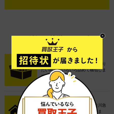
ご利用は簡単3ステップ
- FLOW -
STEP1 お申込み・梱包
ネットでお申込みしたら、箱に売り
たい商品をいろいろ詰めて梱包しま
す。
STEP2 発送
送料無料でご自宅から発送！佐川急
便がご自宅まで引き取りに伺いま