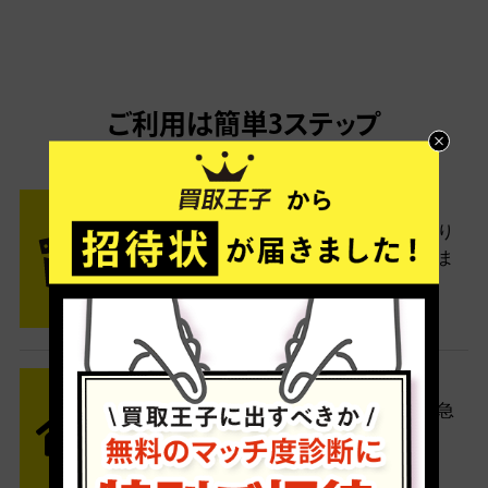
ご利用は簡単3ステップ
- FLOW -
STEP1 お申込み・梱包
ネットでお申込みしたら、箱に売り
たい商品をいろいろ詰めて梱包しま
す。
STEP2 発送
送料無料でご自宅から発送！佐川急
便がご自宅まで引き取りに伺いま
す。