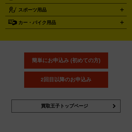
電動工具買取の詳細はこちら
スポーツ用品
SK-II
健康食品・サプリメント
シャネル
ドゥ・ラ・メール
キャンプ用品買取の詳細はこちら
エスケーツー
CHANEL
資生堂
買取の詳細はこちら
ポーラ
アディクション
DE LA MER
SHISEIDO
POLA
カー・バイク用品
ゴルフクラブ・ゴルフ用品
ドライバー
アイアンセット
フェ
アユーラ
アールエムケー
アルビ
ADDICTION
AYURA
RMK
アウェイウッド
ウェッジ
パター
ユーティリティ
テニス
オン
アンプリチュード
イヴ・サンローラ
ALBION
Amplitude
タイヤ
ブレーキパーツ
カーナビ
クラッチ
ドライブレコ
ラケット
バドミントンラケット
ン
イプサ
エスティローダー
YVES SAINT LAURENT
IPSA
ーダー
カーオーディオ
エスト
エレガンス
エリクシ
ESTEE LAUDER
est
Elégance
ール
オッペン化粧品
オバジ
花王
カネ
ELIXIR
Obagi
Kao
ボウ
KANEBO
簡単にお申込み (初めての方)
コスメ・香水買取の
詳細はこちら
2回目以降のお申込み
買取王子トップページ