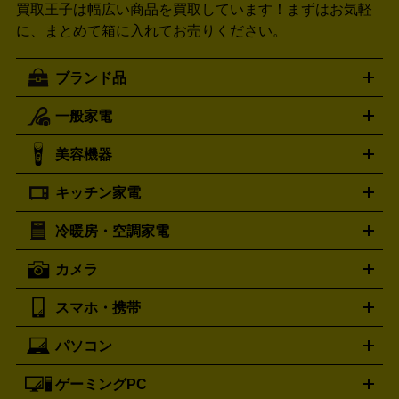
買取王子は幅広い商品を買取しています！
まずはお気軽
に、まとめて箱に入れてお売りください。
ブランド品
一般家電
ルイ・ヴィトン
エルメス
LOUIS VUITTON
HERMES
シャネル
グッチ
コーチ
CHANEL
GUCCI
COACH
美容機器
掃除機
アイロン
ミシン
電話機・FAX
電池・充電池
プラダ
フェリージ
ゴヤール
PRADA
Felisi
GOYARD
キッチン家電
ポーター
美顔器
脱毛器
家電買取の詳細はこちら
ヘアドライヤー
トゥミ
ヘアアイロン
EMS
フェ
PORTER
TUMI
イスケア
ボディケア
マッサージ機
電気シェーバー
電動
トリー バーチ
ロレックス
TORY BURCH
ROLEX
冷暖房・空調家電
オーブンレンジ・電子レンジ
炊飯器・精米機
ホットプレー
歯ブラシ
オメガ
アンテプリマ
OMEGA
ANTEPRIMA
ト・たこ焼き器
ホームベーカリー
電気圧力鍋
ミキサー・カ
カメラ
バレンシアガ
ストーブ
ファンヒーター
電気ヒーター
ふとん乾燥機
加
ッター
調理家電
BALENCIAGA
美容機器の詳細はこちら
ワインセラー
湿器、除湿器
空気清浄器
扇風機
サーキュレーター
ボッテガ・ヴェネタ
バーバリー
Bottega Veneta
BURBERRY
スマホ・携帯
ニコン
Canon
ソニー
富士フイルム
オリンパス
パナソニ
キッチン家電買取の
ブルガリ
カルティエ
BVLGARI
Cartier
ック
一眼レフカメラ
家電買取の詳細はこちら
コンパクトデジカメ（コンデジ）
ミラ
詳細はこちら
パソコン
ドルチェ＆ガッバーナ
フェンディ
Dolce&Gabbana
FENDI
iPhone
Xperia
Android
携帯電話
ポータブル充電器
スマ
ーレス一眼
一眼レフ レンズ各種
レンズフィルター
一脚・
ートフォンアクセサリー
三脚
ロエベ
ティファニー
Loewe
Tiffany&Co.
ゲーミングPC
ノートパソコン
デスクトップパソコン
Mac
パソコンパー