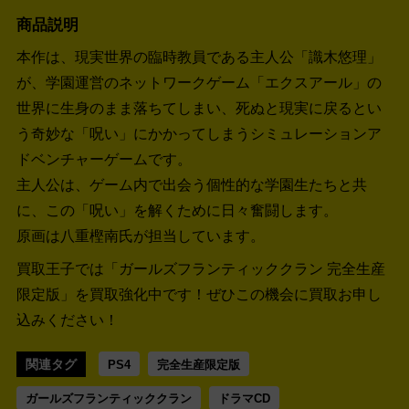
商品説明
本作は、現実世界の臨時教員である主人公「識木悠理」
が、学園運営のネットワークゲーム「エクスアール」の
世界に生身のまま落ちてしまい、死ぬと現実に戻るとい
う奇妙な「呪い」にかかってしまうシミュレーションア
ドベンチャーゲームです。
主人公は、ゲーム内で出会う個性的な学園生たちと共
に、この「呪い」を解くために日々奮闘します。
原画は八重樫南氏が担当しています。
買取王子では「ガールズフランティッククラン 完全生産
限定版」を買取強化中です！
ぜひこの機会に買取お申し
込みください！
関連タグ
PS4
完全生産限定版
ガールズフランティッククラン
ドラマCD