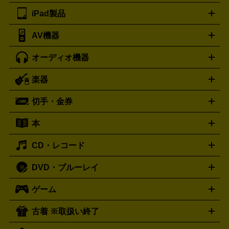
ツ
PCモニター
スマホ・携帯買取の詳細はこちら
パソコン周辺機器
電子ブックリーダー
プ
カメラ買取の詳細はこちら
ブランド品買取の詳細はこちら
iPad製品
デスクトップ
ノートパソコン
PCパーツ
周辺機器
リンター
AV機器
iPad
iPad Pro
ゲーミングPC買取の詳細はこちら
iPad Air
iPad mini
パソコン買取の詳細はこちら
オーディオ機器
ブルーレイ・DVDレコーダー
iPad製品買取の詳細はこちら
音楽プレイヤー
プロジェクタ
ー
ラジカセ
ラジオ
ミニコンポ・システムコンポ
ビデオ
楽器
スピーカー
プリメインアンプ
レコードプレーヤー・ターンテ
デッキ
カラオケ機器
テレビ
ブルーレイ・DVDプレーヤ
ーブル
CDプレイヤー
イヤホン
真空管アンプ
オープンリ
ー
マイク
リモコン
ICレコーダー
記録メディア
映像用
切手・金券
ギター
ベース
アコギ
バイオリン
サックス
フルート
ールデッキ
ヘッドホン
チューナー
AVアンプ
MDプレーヤ
ケーブル
キーボード
アンプ
エフェクター
ー
イコライザー
DATデッキ
ホームシアター・サラウンドセ
本
切手シート
クオカード
テレホンカード
ANA（全日空）株
ット
ウーファー
AV機器買取の詳細はこちら
ワイヤレス・ポータブルスピーカー
スマー
主優待券
JCBギフトカード
楽器買取の詳細はこちら
はがき・年賀状
トスピーカー
交換針・カートリッジ
音響用ケーブル
記録媒
CD・レコード
漫画・コミック
小説
ビジネス書
医学書・教育書
哲学・
体
人文書
趣味・暮らし本
切手・金券買取の詳細はこちら
写真集・絵本
DVD・ブルーレイ
J-POP
アニメ・ゲーム
サウンドトラック
ロック
ハード
オーディオ買取の詳細はこちら
ロック・ヘヴィーメタル
本買取の詳細はこちら
ジャズ
クラシック
ソウル・R＆
ゲーム
映画
ドラマ
アニメ
ミュージックビデオ
アイドル
スポ
B
歌謡曲・演歌
洋楽
K-POP
ブルース・カントリー
ヒッ
ーツ
お笑い
ドキュメンタリー
舞台・ステージ
プホップ
ダンス・エレクトロニカ
フュージョン
ワール
古着 ※取扱い終了
ニンテンドー Switch2
ニンテンドー Switch
ド
ヒーリング・ニューエイジ
キッズ・ファミリー
日本の伝
スイッチ2
スイッチ
ニンテンドー 3DS
DVD買取の詳細はこちら
ニンテンドー DS
PS5
PS4
統芸能・芸能
カラオケ
スポーツ・カルチャー
プレステ5