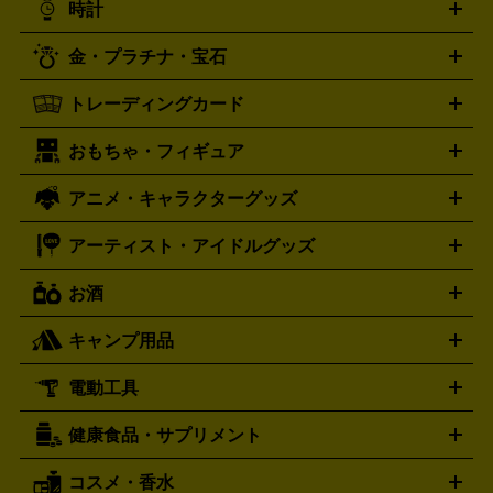
時計
PS3
PS Vita
PSP
PS4 pro
PS2
プレステ4
プレステ3
古着買取の詳細はこちら
プレイステーション
PS VR
ゲームボーイ
ゲームボーイア
CD・レコード買取の詳細はこちら
金・プラチナ・宝石
ドバンス
ロレックス
Wii
Wii U
オメガ
ゲームキューブ
XBOX One
XBOX
ROLEX
OMEGA
One X
XBOX One S
XBOX 360
ファミコン
スーパーファ
タグホイヤー
カシオ
セイコー
TAG Heuer
SEIKO
CASIO
トレーディングカード
ゴールド
インゴット
コイン・金貨
メダル・記念品
ジュ
ミコン
ニンテンドー64
セガサターン
ドリームキャスト
G-SHOCK
パネライ
カルティエ
Gショック
Panerai
Cartier
エリー・宝石
シルバーアクセサリー
銀食器・カトラリー
PCエンジン
ネオジオ
メガドライブ
PCゲーム
ゲームパッ
おもちゃ・フィギュア
スウォッチ
ポケモンカード
遊戯王
センチュリー
ワンピースカード
デュエルマスター
Swatch
CENTURY
ド
メモリーカード
アーケードスティック
レーシングコント
ズ
ホロライブ オフィシャルカードゲーム
サプライ品
未開
ローラー
ヘッドセット
amiibo
ニンテンドークラシックミニ
タイメックス
シチズン
プレゲ
TIMEX
CITIZEN
Breguet
アニメ・キャラクターグッズ
フィギュア
プラモデル
ミニカー
レトロトイ
エアガン・
封ボックス
金・プラチナ買取の詳細はこちら
未開封パック
その他カードゲーム
その他コレク
ファミコン
ニンテンドークラシックミニスーパーファミコン
ブルガリ
ダニエル・ウェリントン
BVLGARI
Daniel Wellington
モデルガン
ドール
鉄道模型
ションカード
メガドライブミニ
レトロフリーク
レトロゲーム互換機
アーティスト・アイドルグッズ
ディーゼル
アルマーニ
フェンディ
VTuberグッズ
缶バッジ
アクリルグッズ
ラバスト
タペス
Diesel
ARMANI
FENDI
トリー
抱き枕カバー
おもちゃ買取の詳細はこちら
一番くじ
ぬいぐるみ
トレーディングカード買取の詳細はこちら
フランクミュラー
グッチ
ゲーム買取の詳細はこちら
FRANCK MULLER
GUCCI
お酒
ライブDVD・Blu-ray
映像ソフト
アイドルCD
写真集
ペン
ハミルトン
ハリー･ウィンストン
Hamilton
Harry Winston
ライト
タオル
アニメ・キャラクターグッズ
Tシャツ
パーカー
はっぴ
生写真
ジャー
キャンプ用品
エルメス
ルミノックス
HERMES
LUMINOX
ウイスキー
ワイン
ブランデー
日本酒・焼酎
各種アルコ
ジ
アクリルキーホルダー
買取の詳細はこちら
トートバッグ
リュック
缶バッ
ール
ジ
ベースボールシャツ
うちわ
電動工具
テント・タープ
時計買取の詳細はこちら
寝袋・キャンプ寝具
ザック・リュック
発電
機
ナイフ
バーナー・バーベキューコンロ
お酒買取の詳細はこちら
ランタン・ライ
アーティスト・アイドルグッズ
健康食品・サプリメント
穴あけ・締付工具
切断工具
研磨工具
電動工具・充電工具
ト
クッカー・調理器具
キャンプテーブル・椅子
登山靴・ト
買取の詳細はこちら
レッキングシューズ
アウトドア用品
コスメ・香水
サントリー
アサヒ
MLM
サントリーウエルネス
カルピス
ハンディGPS、レインウエアなど