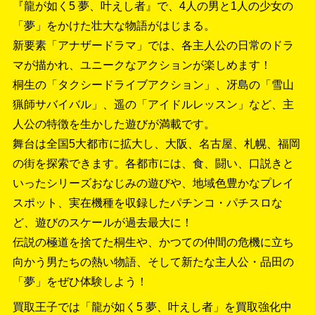
『龍が如く5 夢、叶えし者』で、4人の男と1人の少女の
「夢」をかけた壮大な物語がはじまる。
新要素「アナザードラマ」では、各主人公の日常のドラ
マが描かれ、ユニークなアクションが楽しめます！
桐生の「タクシードライブアクション」、冴島の「雪山
猟師サバイバル」、遥の「アイドルレッスン」など、主
人公の特徴を生かした遊びが満載です。
舞台は全国5大都市に拡大し、大阪、名古屋、札幌、福岡
の街を探索できます。各都市には、食、闘い、口説きと
いったシリーズおなじみの遊びや、地域色豊かなプレイ
スポット、実在機種を収録したパチンコ・パチスロな
ど、遊びのスケールが過去最大に！
伝説の極道を捨てた桐生や、かつての仲間の危機に立ち
向かう男たちの熱い物語、そして新たな主人公・品田の
「夢」をぜひ体験しよう！
買取王子では「龍が如く5 夢、叶えし者」を買取強化中