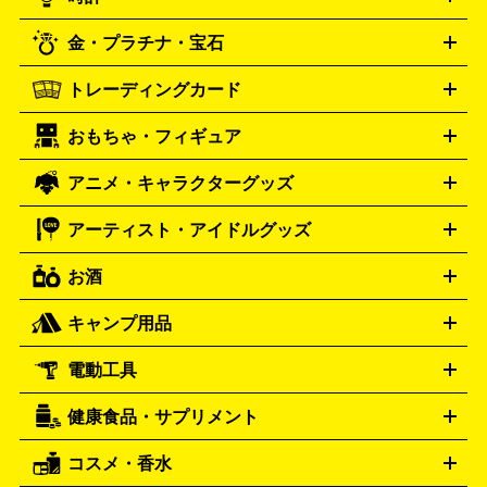
PS3
PS Vita
PSP
PS4 pro
PS2
プレステ4
プレステ3
古着買取の詳細はこちら
プレイステーション
PS VR
ゲームボーイ
ゲームボーイア
CD・レコード買取の詳細はこちら
金・プラチナ・宝石
ドバンス
ロレックス
Wii
Wii U
オメガ
ゲームキューブ
XBOX One
XBOX
ROLEX
OMEGA
One X
XBOX One S
XBOX 360
ファミコン
スーパーファ
タグホイヤー
カシオ
セイコー
TAG Heuer
SEIKO
CASIO
トレーディングカード
ゴールド
インゴット
コイン・金貨
メダル・記念品
ジュ
ミコン
ニンテンドー64
セガサターン
ドリームキャスト
G-SHOCK
パネライ
カルティエ
Gショック
Panerai
Cartier
エリー・宝石
シルバーアクセサリー
銀食器・カトラリー
PCエンジン
ネオジオ
メガドライブ
PCゲーム
ゲームパッ
おもちゃ・フィギュア
スウォッチ
ポケモンカード
遊戯王
センチュリー
ワンピースカード
デュエルマスター
Swatch
CENTURY
ド
メモリーカード
アーケードスティック
レーシングコント
ズ
ホロライブ オフィシャルカードゲーム
サプライ品
未開
ローラー
ヘッドセット
amiibo
ニンテンドークラシックミニ
タイメックス
シチズン
プレゲ
TIMEX
CITIZEN
Breguet
アニメ・キャラクターグッズ
フィギュア
プラモデル
ミニカー
レトロトイ
エアガン・
封ボックス
金・プラチナ買取の詳細はこちら
未開封パック
その他カードゲーム
その他コレク
ファミコン
ニンテンドークラシックミニスーパーファミコン
ブルガリ
ダニエル・ウェリントン
BVLGARI
Daniel Wellington
モデルガン
ドール
鉄道模型
ションカード
メガドライブミニ
レトロフリーク
レトロゲーム互換機
アーティスト・アイドルグッズ
ディーゼル
アルマーニ
フェンディ
VTuberグッズ
缶バッジ
アクリルグッズ
ラバスト
タペス
Diesel
ARMANI
FENDI
トリー
抱き枕カバー
おもちゃ買取の詳細はこちら
一番くじ
ぬいぐるみ
トレーディングカード買取の詳細はこちら
フランクミュラー
グッチ
ゲーム買取の詳細はこちら
FRANCK MULLER
GUCCI
お酒
ライブDVD・Blu-ray
映像ソフト
アイドルCD
写真集
ペン
ハミルトン
ハリー･ウィンストン
Hamilton
Harry Winston
ライト
タオル
アニメ・キャラクターグッズ
Tシャツ
パーカー
はっぴ
生写真
ジャー
キャンプ用品
エルメス
ルミノックス
HERMES
LUMINOX
ウイスキー
ワイン
ブランデー
日本酒・焼酎
各種アルコ
ジ
アクリルキーホルダー
買取の詳細はこちら
トートバッグ
リュック
缶バッ
ール
ジ
ベースボールシャツ
うちわ
電動工具
テント・タープ
時計買取の詳細はこちら
寝袋・キャンプ寝具
ザック・リュック
発電
機
ナイフ
バーナー・バーベキューコンロ
お酒買取の詳細はこちら
ランタン・ライ
アーティスト・アイドルグッズ
健康食品・サプリメント
穴あけ・締付工具
切断工具
研磨工具
電動工具・充電工具
ト
クッカー・調理器具
キャンプテーブル・椅子
登山靴・ト
買取の詳細はこちら
レッキングシューズ
アウトドア用品
コスメ・香水
サントリー
アサヒ
MLM
サントリーウエルネス
カルピス
ハンディGPS、レインウエアなど