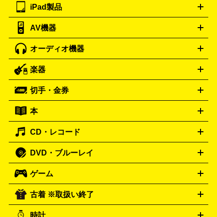
カメラ買取の詳細はこちら
ブランド品買取の詳細はこちら
iPad製品
デスクトップ
ノートパソコン
PCパーツ
周辺機器
リンター
AV機器
iPad
iPad Pro
ゲーミングPC買取の詳細はこちら
iPad Air
iPad mini
パソコン買取の詳細はこちら
オーディオ機器
ブルーレイ・DVDレコーダー
iPad製品買取の詳細はこちら
音楽プレイヤー
プロジェクタ
ー
ラジカセ
ラジオ
ミニコンポ・システムコンポ
ビデオ
楽器
スピーカー
プリメインアンプ
レコードプレーヤー・ターンテ
デッキ
カラオケ機器
テレビ
ブルーレイ・DVDプレーヤ
ーブル
CDプレイヤー
イヤホン
真空管アンプ
オープンリ
ー
マイク
リモコン
ICレコーダー
記録メディア
映像用
切手・金券
ギター
ベース
アコギ
バイオリン
サックス
フルート
ールデッキ
ヘッドホン
チューナー
AVアンプ
MDプレーヤ
ケーブル
キーボード
アンプ
エフェクター
ー
イコライザー
DATデッキ
ホームシアター・サラウンドセ
本
切手シート
クオカード
テレホンカード
ANA（全日空）株
ット
ウーファー
AV機器買取の詳細はこちら
ワイヤレス・ポータブルスピーカー
スマー
主優待券
JCBギフトカード
楽器買取の詳細はこちら
はがき・年賀状
トスピーカー
交換針・カートリッジ
音響用ケーブル
記録媒
CD・レコード
漫画・コミック
小説
ビジネス書
医学書・教育書
哲学・
体
人文書
趣味・暮らし本
切手・金券買取の詳細はこちら
写真集・絵本
DVD・ブルーレイ
J-POP
アニメ・ゲーム
サウンドトラック
ロック
ハード
オーディオ買取の詳細はこちら
ロック・ヘヴィーメタル
本買取の詳細はこちら
ジャズ
クラシック
ソウル・R＆
ゲーム
映画
ドラマ
アニメ
ミュージックビデオ
アイドル
スポ
B
歌謡曲・演歌
洋楽
K-POP
ブルース・カントリー
ヒッ
ーツ
お笑い
ドキュメンタリー
舞台・ステージ
プホップ
ダンス・エレクトロニカ
フュージョン
ワール
古着 ※取扱い終了
ニンテンドー Switch2
ニンテンドー Switch
ド
ヒーリング・ニューエイジ
キッズ・ファミリー
日本の伝
スイッチ2
スイッチ
ニンテンドー 3DS
DVD買取の詳細はこちら
ニンテンドー DS
PS5
PS4
統芸能・芸能
カラオケ
スポーツ・カルチャー
プレステ5
時計