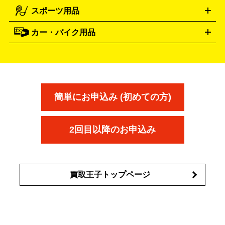
電動工具買取の詳細はこちら
スポーツ用品
SK-II
健康食品・サプリメント
シャネル
ドゥ・ラ・メール
キャンプ用品買取の詳細はこちら
エスケーツー
CHANEL
資生堂
買取の詳細はこちら
ポーラ
アディクション
DE LA MER
SHISEIDO
POLA
カー・バイク用品
ゴルフクラブ・ゴルフ用品
ドライバー
アイアンセット
フェ
アユーラ
アールエムケー
アルビ
ADDICTION
AYURA
RMK
アウェイウッド
ウェッジ
パター
ユーティリティ
テニス
オン
アンプリチュード
イヴ・サンローラ
ALBION
Amplitude
タイヤ
ブレーキパーツ
カーナビ
クラッチ
ドライブレコ
ラケット
バドミントンラケット
ン
イプサ
エスティローダー
YVES SAINT LAURENT
IPSA
ーダー
カーオーディオ
エスト
エレガンス
エリクシ
ESTEE LAUDER
est
Elégance
ール
オッペン化粧品
オバジ
花王
カネ
ELIXIR
Obagi
Kao
ボウ
KANEBO
簡単にお申込み (初めての方)
コスメ・香水買取の
詳細はこちら
2回目以降のお申込み
買取王子トップページ