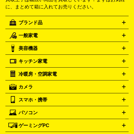
に、まとめて箱に入れてお売りください。
ブランド品
一般家電
ルイ・ヴィトン
エルメス
LOUIS VUITTON
HERMES
シャネル
グッチ
コーチ
CHANEL
GUCCI
COACH
美容機器
掃除機
アイロン
ミシン
電話機・FAX
電池・充電池
プラダ
フェリージ
ゴヤール
PRADA
Felisi
GOYARD
キッチン家電
ポーター
美顔器
脱毛器
家電買取の詳細はこちら
ヘアドライヤー
トゥミ
ヘアアイロン
EMS
フェ
PORTER
TUMI
イスケア
ボディケア
マッサージ機
電気シェーバー
電動
トリー バーチ
ロレックス
TORY BURCH
ROLEX
冷暖房・空調家電
オーブンレンジ・電子レンジ
炊飯器・精米機
ホットプレー
歯ブラシ
オメガ
アンテプリマ
OMEGA
ANTEPRIMA
ト・たこ焼き器
ホームベーカリー
電気圧力鍋
ミキサー・カ
カメラ
バレンシアガ
ストーブ
ファンヒーター
電気ヒーター
ふとん乾燥機
加
ッター
調理家電
BALENCIAGA
美容機器の詳細はこちら
ワインセラー
湿器、除湿器
空気清浄器
扇風機
サーキュレーター
ボッテガ・ヴェネタ
バーバリー
Bottega Veneta
BURBERRY
スマホ・携帯
ニコン
Canon
ソニー
富士フイルム
オリンパス
パナソニ
キッチン家電買取の
ブルガリ
カルティエ
BVLGARI
Cartier
ック
一眼レフカメラ
家電買取の詳細はこちら
コンパクトデジカメ（コンデジ）
ミラ
詳細はこちら
パソコン
ドルチェ＆ガッバーナ
フェンディ
Dolce&Gabbana
FENDI
iPhone
Xperia
Android
携帯電話
ポータブル充電器
スマ
ーレス一眼
一眼レフ レンズ各種
レンズフィルター
一脚・
ートフォンアクセサリー
三脚
ロエベ
ティファニー
Loewe
Tiffany&Co.
ゲーミングPC
ノートパソコン
デスクトップパソコン
Mac
パソコンパー
ツ
PCモニター
スマホ・携帯買取の詳細はこちら
パソコン周辺機器
電子ブックリーダー
プ