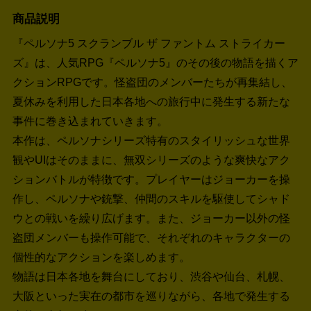
商品説明
『ペルソナ5 スクランブル ザ ファントム ストライカー
ズ』は、人気RPG『ペルソナ5』のその後の物語を描くア
クションRPGです。怪盗団のメンバーたちが再集結し、
夏休みを利用した日本各地への旅行中に発生する新たな
事件に巻き込まれていきます。
本作は、ペルソナシリーズ特有のスタイリッシュな世界
観やUIはそのままに、無双シリーズのような爽快なアク
ションバトルが特徴です。プレイヤーはジョーカーを操
作し、ペルソナや銃撃、仲間のスキルを駆使してシャド
ウとの戦いを繰り広げます。また、ジョーカー以外の怪
盗団メンバーも操作可能で、それぞれのキャラクターの
個性的なアクションを楽しめます。
物語は日本各地を舞台にしており、渋谷や仙台、札幌、
大阪といった実在の都市を巡りながら、各地で発生する