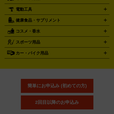
買取の詳細はこちら
ール
ジ
ベースボールシャツ
うちわ
電動工具
テント・タープ
時計買取の詳細はこちら
寝袋・キャンプ寝具
ザック・リュック
発電
機
ナイフ
バーナー・バーベキューコンロ
お酒買取の詳細はこちら
ランタン・ライ
アーティスト・アイドルグッズ
健康食品・サプリメント
穴あけ・締付工具
切断工具
研磨工具
電動工具・充電工具
ト
クッカー・調理器具
キャンプテーブル・椅子
登山靴・ト
買取の詳細はこちら
レッキングシューズ
アウトドア用品
コスメ・香水
サントリー
アサヒ
MLM
サントリーウエルネス
カルピス
ハンディGPS、レインウエアなど
電動工具買取の詳細はこちら
スポーツ用品
SK-II
健康食品・サプリメント
シャネル
ドゥ・ラ・メール
キャンプ用品買取の詳細はこちら
エスケーツー
CHANEL
資生堂
買取の詳細はこちら
ポーラ
アディクション
DE LA MER
SHISEIDO
POLA
カー・バイク用品
ゴルフクラブ・ゴルフ用品
ドライバー
アイアンセット
フェ
アユーラ
アールエムケー
アルビ
ADDICTION
AYURA
RMK
アウェイウッド
ウェッジ
パター
ユーティリティ
テニス
オン
アンプリチュード
イヴ・サンローラ
ALBION
Amplitude
タイヤ
ブレーキパーツ
カーナビ
クラッチ
ドライブレコ
ラケット
バドミントンラケット
ン
イプサ
エスティローダー
YVES SAINT LAURENT
IPSA
ーダー
カーオーディオ
エスト
エレガンス
エリクシ
ESTEE LAUDER
est
Elégance
ール
オッペン化粧品
オバジ
花王
カネ
ELIXIR
Obagi
Kao
ボウ
KANEBO
簡単にお申込み (初めての方)
コスメ・香水買取の
詳細はこちら
2回目以降のお申込み