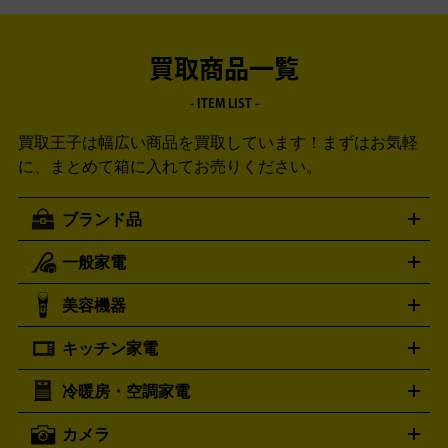
買取商品一覧
- ITEM LIST -
買取王子は幅広い商品を買取しています！
まずはお気軽
に、まとめて箱に入れてお売りください。
ブランド品
一般家電
ルイ・ヴィトン
エルメス
LOUIS VUITTON
HERMES
シャネル
グッチ
コーチ
CHANEL
GUCCI
COACH
美容機器
掃除機
アイロン
ミシン
電話機・FAX
電池・充電池
プラダ
フェリージ
ゴヤール
PRADA
Felisi
GOYARD
キッチン家電
ポーター
美顔器
脱毛器
家電買取の詳細はこちら
ヘアドライヤー
トゥミ
ヘアアイロン
EMS
フェ
PORTER
TUMI
イスケア
ボディケア
マッサージ機
電気シェーバー
電動
トリー バーチ
ロレックス
TORY BURCH
ROLEX
冷暖房・空調家電
オーブンレンジ・電子レンジ
炊飯器・精米機
ホットプレー
歯ブラシ
オメガ
アンテプリマ
OMEGA
ANTEPRIMA
ト・たこ焼き器
ホームベーカリー
電気圧力鍋
ミキサー・カ
カメラ
バレンシアガ
ストーブ
ファンヒーター
電気ヒーター
ふとん乾燥機
加
ッター
調理家電
BALENCIAGA
美容機器の詳細はこちら
ワインセラー