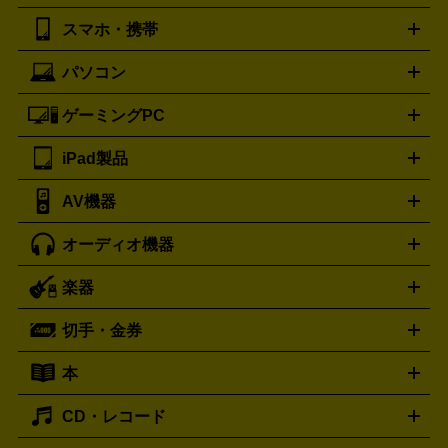
湿器、除湿器
空気清浄器
扇風機
サーキュレーター
ボッテガ・ヴェネタ
バーバリー
Bottega Veneta
BURBERRY
スマホ・携帯
ニコン
Canon
ソニー
富士フイルム
オリンパス
パナソニ
キッチン家電買取の
ブルガリ
カルティエ
BVLGARI
Cartier
ック
一眼レフカメラ
家電買取の詳細はこちら
コンパクトデジカメ（コンデジ）
ミラ
詳細はこちら
パソコン
ドルチェ＆ガッバーナ
フェンディ
Dolce&Gabbana
FENDI
iPhone
Xperia
Android
携帯電話
ポータブル充電器
スマ
ーレス一眼
一眼レフ レンズ各種
レンズフィルター
一脚・
ートフォンアクセサリー
三脚
ロエベ
ティファニー
Loewe
Tiffany&Co.
ゲーミングPC
ノートパソコン
デスクトップパソコン
Mac
パソコンパー
ツ
PCモニター
スマホ・携帯買取の詳細はこちら
パソコン周辺機器
電子ブックリーダー
プ
カメラ買取の詳細はこちら
ブランド品買取の詳細はこちら
iPad製品
デスクトップ
ノートパソコン
PCパーツ
周辺機器
リンター
AV機器
iPad
iPad Pro
ゲーミングPC買取の詳細はこちら
iPad Air
iPad mini
パソコン買取の詳細はこちら
オーディオ機器
ブルーレイ・DVDレコーダー
iPad製品買取の詳細はこちら
音楽プレイヤー
プロジェクタ
ー
ラジカセ
ラジオ
ミニコンポ・システムコンポ
ビデオ
楽器
スピーカー
プリメインアンプ
レコードプレーヤー・ターンテ
デッキ
カラオケ機器
テレビ
ブルーレイ・DVDプレーヤ
ーブル
CDプレイヤー
イヤホン
真空管アンプ
オープンリ
ー
マイク
リモコン
ICレコーダー
記録メディア
映像用
切手・金券
ギター
ベース
アコギ
バイオリン
サックス
フルート
ールデッキ
ヘッドホン
チューナー
AVアンプ
MDプレーヤ
ケーブル
キーボード
アンプ
エフェクター
ー
イコライザー
DATデッキ
ホームシアター・サラウンドセ
本
切手シート
クオカード
テレホンカード
ANA（全日空）株
ット
ウーファー
AV機器買取の詳細はこちら
ワイヤレス・ポータブルスピーカー
スマー
主優待券
JCBギフトカード
楽器買取の詳細はこちら
はがき・年賀状
トスピーカー
交換針・カートリッジ
音響用ケーブル
記録媒
CD・レコード
漫画・コミック
小説
ビジネス書
医学書・教育書
哲学・
体
人文書
趣味・暮らし本
切手・金券買取の詳細はこちら
写真集・絵本