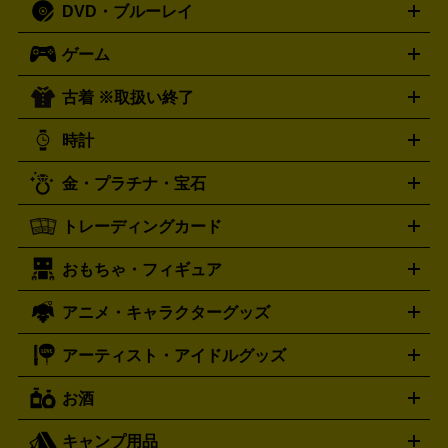
DVD・ブルーレイ
J-POP
アニメ・ゲーム
サウンドトラック
ロック
ハード
オーディオ買取の詳細はこちら
ロック・ヘヴィーメタル
本買取の詳細はこちら
ジャズ
クラシック
ソウル・R＆
ゲーム
映画
ドラマ
アニメ
ミュージックビデオ
アイドル
スポ
B
歌謡曲・演歌
洋楽
K-POP
ブルース・カントリー
ヒッ
ーツ
お笑い
ドキュメンタリー
舞台・ステージ
プホップ
ダンス・エレクトロニカ
フュージョン
ワール
古着 ※取扱い終了
ニンテンドー Switch2
ニンテンドー Switch
ド
ヒーリング・ニューエイジ
キッズ・ファミリー
日本の伝
スイッチ2
スイッチ
ニンテンドー 3DS
DVD買取の詳細はこちら
ニンテンドー DS
PS5
PS4
統芸能・芸能
カラオケ
スポーツ・カルチャー
プレステ5
時計
PS3
PS Vita
PSP
PS4 pro
PS2
プレステ4
プレステ3
古着買取の詳細はこちら
プレイステーション
PS VR
ゲームボーイ
ゲームボーイア
CD・レコード買取の詳細はこちら
金・プラチナ・宝石
ドバンス
ロレックス
Wii
Wii U
オメガ
ゲームキューブ
XBOX One
XBOX
ROLEX
OMEGA
One X
XBOX One S
XBOX 360
ファミコン
スーパーファ
タグホイヤー
カシオ
セイコー
TAG Heuer
SEIKO
CASIO
トレーディングカード
ゴールド
インゴット
コイン・金貨
メダル・記念品
ジュ
ミコン
ニンテンドー64
セガサターン
ドリームキャスト
G-SHOCK
パネライ
カルティエ
Gショック
Panerai
Cartier
エリー・宝石
シルバーアクセサリー
銀食器・カトラリー
PCエンジン
ネオジオ
メガドライブ
PCゲーム
ゲームパッ
おもちゃ・フィギュア
スウォッチ
ポケモンカード
遊戯王
センチュリー
ワンピースカード
デュエルマスター
Swatch
CENTURY
ド
メモリーカード
アーケードスティック
レーシングコント
ズ
ホロライブ オフィシャルカードゲーム
サプライ品
未開
ローラー
ヘッドセット
amiibo
ニンテンドークラシックミニ
タイメックス
シチズン
プレゲ
TIMEX
CITIZEN
Breguet
アニメ・キャラクターグッズ
フィギュア
プラモデル
ミニカー
レトロトイ
エアガン・
封ボックス
金・プラチナ買取の詳細はこちら
未開封パック
その他カードゲーム
その他コレク
ファミコン
ニンテンドークラシックミニスーパーファミコン
ブルガリ
ダニエル・ウェリントン
BVLGARI
Daniel Wellington
モデルガン
ドール
鉄道模型
ションカード
メガドライブミニ
レトロフリーク
レトロゲーム互換機
アーティスト・アイドルグッズ
ディーゼル
アルマーニ
フェンディ
VTuberグッズ
缶バッジ
アクリルグッズ
ラバスト
タペス
Diesel
ARMANI
FENDI
トリー
抱き枕カバー
おもちゃ買取の詳細はこちら
一番くじ
ぬいぐるみ
トレーディングカード買取の詳細はこちら
フランクミュラー
グッチ
ゲーム買取の詳細はこちら
FRANCK MULLER
GUCCI
お酒
ライブDVD・Blu-ray
映像ソフト
アイドルCD
写真集
ペン
ハミルトン
ハリー･ウィンストン
Hamilton
Harry Winston
ライト
タオル
アニメ・キャラクターグッズ
Tシャツ
パーカー
はっぴ
生写真
ジャー
キャンプ用品
エルメス
ルミノックス
HERMES
LUMINOX
ウイスキー
ワイン
ブランデー
日本酒・焼酎
各種アルコ
ジ
アクリルキーホルダー
トートバッグ
リュック
缶バッ