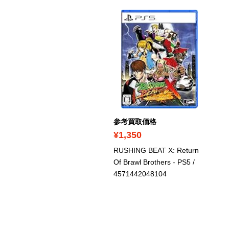
考買取価格
1,970
参考買取価格
スX -Proud NORDICS- -
¥1,350
5
/ 4956027132193
RUSHING BEAT X: Return
Of Brawl Brothers - PS5
/
4571442048104