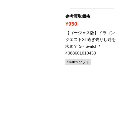
考買取価格
参考買取価格
1,000
¥950
サシン クリード ヴァルハ
【ゴージャス版】ドラゴン
 アルティメットエディシ
クエストXI 過ぎ去りし時を
ン
/ PLJM-16678
求めて S - Switch
/
4988601010450
S4（スペシャルエディショ
）
Switch ソフト