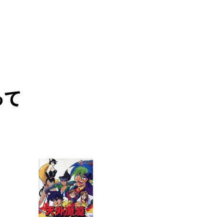
って
PICK UP