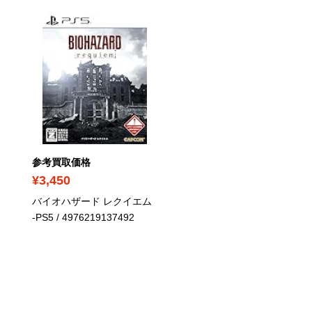
参考買取価格
¥2,190
参考買取価格
テイルズ オブ ベルセリア
¥3,450
マスター -PS5
/
バイオハザード レクイエム
4573608154179
-PS5
/ 4976219137492