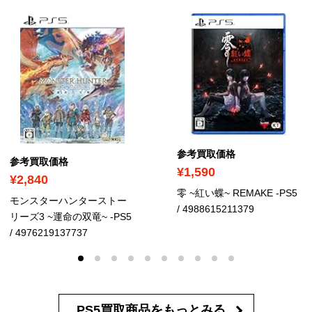
参考買取価格
参考買取価格
¥1,590
¥2,840
零 ~紅い蝶~ REMAKE -PS5
モンスターハンターストー
/ 4988615211379
リーズ3 ~運命の双竜~ -PS5
/ 4976219137737
PS5買取商品を
もっとみる