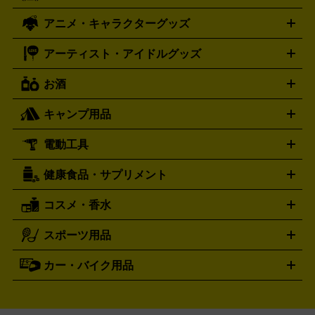
ズ
ホロライブ オフィシャルカードゲーム
サプライ品
未開
ローラー
ヘッドセット
amiibo
ニンテンドークラシックミニ
タイメックス
シチズン
プレゲ
TIMEX
CITIZEN
Breguet
アニメ・キャラクターグッズ
フィギュア
プラモデル
ミニカー
レトロトイ
エアガン・
封ボックス
金・プラチナ買取の詳細はこちら
未開封パック
その他カードゲーム
その他コレク
ファミコン
ニンテンドークラシックミニスーパーファミコン
ブルガリ
ダニエル・ウェリントン
BVLGARI
Daniel Wellington
モデルガン
ドール
鉄道模型
ションカード
メガドライブミニ
レトロフリーク
レトロゲーム互換機
アーティスト・アイドルグッズ
ディーゼル
アルマーニ
フェンディ
VTuberグッズ
缶バッジ
アクリルグッズ
ラバスト
タペス
Diesel
ARMANI
FENDI
トリー
抱き枕カバー
おもちゃ買取の詳細はこちら
一番くじ
ぬいぐるみ
トレーディングカード買取の詳細はこちら
フランクミュラー
グッチ
ゲーム買取の詳細はこちら
FRANCK MULLER
GUCCI
お酒
ライブDVD・Blu-ray
映像ソフト
アイドルCD
写真集
ペン
ハミルトン
ハリー･ウィンストン
Hamilton
Harry Winston
ライト
タオル
アニメ・キャラクターグッズ
Tシャツ
パーカー
はっぴ
生写真
ジャー
キャンプ用品
エルメス
ルミノックス
HERMES
LUMINOX
ウイスキー
ワイン
ブランデー
日本酒・焼酎
各種アルコ
ジ
アクリルキーホルダー
買取の詳細はこちら
トートバッグ
リュック
缶バッ
ール
ジ
ベースボールシャツ
うちわ
電動工具
テント・タープ
時計買取の詳細はこちら
寝袋・キャンプ寝具
ザック・リュック
発電
機
ナイフ
バーナー・バーベキューコンロ
お酒買取の詳細はこちら
ランタン・ライ
アーティスト・アイドルグッズ
健康食品・サプリメント
穴あけ・締付工具
切断工具
研磨工具
電動工具・充電工具
ト
クッカー・調理器具
キャンプテーブル・椅子
登山靴・ト
買取の詳細はこちら
レッキングシューズ
アウトドア用品
コスメ・香水
サントリー
アサヒ
MLM
サントリーウエルネス
カルピス
ハンディGPS、レインウエアなど
電動工具買取の詳細はこちら
スポーツ用品
SK-II
健康食品・サプリメント
シャネル
ドゥ・ラ・メール
キャンプ用品買取の詳細はこちら
エスケーツー
CHANEL
資生堂
買取の詳細はこちら
ポーラ
アディクション
DE LA MER
SHISEIDO
POLA
カー・バイク用品
ゴルフクラブ・ゴルフ用品
ドライバー
アイアンセット
フェ
アユーラ
アールエムケー
アルビ
ADDICTION
AYURA
RMK
アウェイウッド
ウェッジ
パター
ユーティリティ
テニス
オン
アンプリチュード
イヴ・サンローラ
ALBION
Amplitude
タイヤ
ブレーキパーツ
カーナビ
クラッチ
ドライブレコ
ラケット
バドミントンラケット
ン
イプサ
エスティローダー
YVES SAINT LAURENT
IPSA
ーダー
カーオーディオ