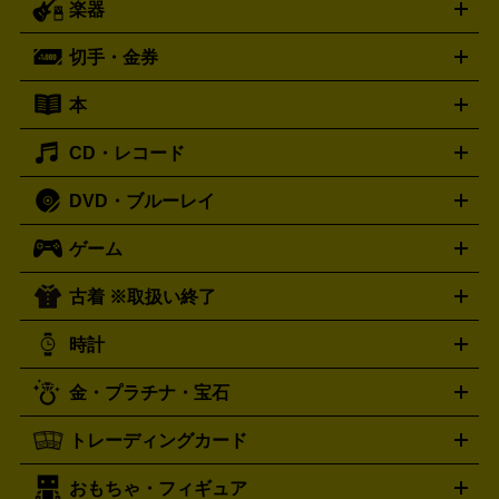
楽器
スピーカー
プリメインアンプ
レコードプレーヤー・ターンテ
デッキ
カラオケ機器
テレビ
ブルーレイ・DVDプレーヤ
ーブル
CDプレイヤー
イヤホン
真空管アンプ
オープンリ
ー
マイク
リモコン
ICレコーダー
記録メディア
映像用
切手・金券
ギター
ベース
アコギ
バイオリン
サックス
フルート
ールデッキ
ヘッドホン
チューナー
AVアンプ
MDプレーヤ
ケーブル
キーボード
アンプ
エフェクター
ー
イコライザー
DATデッキ
ホームシアター・サラウンドセ
本
切手シート
クオカード
テレホンカード
ANA（全日空）株
ット
ウーファー
AV機器買取の詳細はこちら
ワイヤレス・ポータブルスピーカー
スマー
主優待券
JCBギフトカード
楽器買取の詳細はこちら
はがき・年賀状
トスピーカー
交換針・カートリッジ
音響用ケーブル
記録媒
CD・レコード
漫画・コミック
小説
ビジネス書
医学書・教育書
哲学・
体
人文書
趣味・暮らし本
切手・金券買取の詳細はこちら
写真集・絵本
DVD・ブルーレイ
J-POP
アニメ・ゲーム
サウンドトラック
ロック
ハード
オーディオ買取の詳細はこちら
ロック・ヘヴィーメタル
本買取の詳細はこちら
ジャズ
クラシック
ソウル・R＆
ゲーム
映画
ドラマ
アニメ
ミュージックビデオ
アイドル
スポ
B
歌謡曲・演歌
洋楽
K-POP
ブルース・カントリー
ヒッ
ーツ
お笑い
ドキュメンタリー
舞台・ステージ
プホップ
ダンス・エレクトロニカ
フュージョン
ワール
古着 ※取扱い終了
ニンテンドー Switch2
ニンテンドー Switch
ド
ヒーリング・ニューエイジ
キッズ・ファミリー
日本の伝
スイッチ2
スイッチ
ニンテンドー 3DS
DVD買取の詳細はこちら
ニンテンドー DS
PS5
PS4
統芸能・芸能
カラオケ
スポーツ・カルチャー
プレステ5
時計
PS3
PS Vita
PSP
PS4 pro
PS2
プレステ4
プレステ3
古着買取の詳細はこちら
プレイステーション
PS VR
ゲームボーイ
ゲームボーイア
CD・レコード買取の詳細はこちら
金・プラチナ・宝石
ドバンス
ロレックス
Wii
Wii U
オメガ
ゲームキューブ
XBOX One
XBOX
ROLEX
OMEGA
One X
XBOX One S
XBOX 360
ファミコン
スーパーファ
タグホイヤー
カシオ
セイコー
TAG Heuer
SEIKO
CASIO
トレーディングカード
ゴールド
インゴット
コイン・金貨
メダル・記念品
ジュ
ミコン
ニンテンドー64
セガサターン
ドリームキャスト
G-SHOCK
パネライ
カルティエ
Gショック
Panerai
Cartier
エリー・宝石
シルバーアクセサリー
銀食器・カトラリー
PCエンジン
ネオジオ
メガドライブ
PCゲーム
ゲームパッ
おもちゃ・フィギュア
スウォッチ
ポケモンカード
遊戯王
センチュリー
ワンピースカード
デュエルマスター
Swatch
CENTURY
ド
メモリーカード
アーケードスティック
レーシングコント