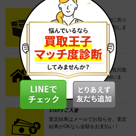
- FLOW -
STEP1 お申込み・梱包
ネットでお申込みしたら、箱に売り
たい商品をいろいろ詰めて梱包しま
す。
STEP2 発送
送料無料でご自宅から発送！佐川急
便がご自宅まで引き取りに伺いま
す。
STEP3 ご入金
査定結果はメールでお知らせ。査定
結果がOKなら金額をお支払い！