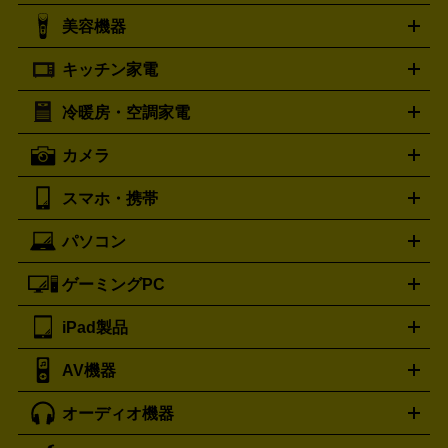
シャネル
グッチ
コーチ
CHANEL
GUCCI
COACH
美容機器
掃除機
アイロン
ミシン
電話機・FAX
電池・充電池
プラダ
フェリージ
ゴヤール
PRADA
Felisi
GOYARD
キッチン家電
ポーター
美顔器
脱毛器
家電買取の詳細はこちら
ヘアドライヤー
トゥミ
ヘアアイロン
EMS
フェ
PORTER
TUMI
イスケア
ボディケア
マッサージ機
電気シェーバー
電動
トリー バーチ
ロレックス
TORY BURCH
ROLEX
冷暖房・空調家電
オーブンレンジ・電子レンジ
炊飯器・精米機
ホットプレー
歯ブラシ
オメガ
アンテプリマ
OMEGA
ANTEPRIMA
ト・たこ焼き器
ホームベーカリー
電気圧力鍋
ミキサー・カ
カメラ
バレンシアガ
ストーブ
ファンヒーター
電気ヒーター
ふとん乾燥機
加
ッター
調理家電
BALENCIAGA
美容機器の詳細はこちら
ワインセラー
湿器、除湿器
空気清浄器
扇風機
サーキュレーター
ボッテガ・ヴェネタ
バーバリー
Bottega Veneta
BURBERRY
スマホ・携帯
ニコン
Canon
ソニー
富士フイルム
オリンパス
パナソニ
キッチン家電買取の
ブルガリ
カルティエ
BVLGARI
Cartier
ック
一眼レフカメラ
家電買取の詳細はこちら
コンパクトデジカメ（コンデジ）
ミラ
詳細はこちら
パソコン
ドルチェ＆ガッバーナ
フェンディ
Dolce&Gabbana
FENDI
iPhone
Xperia
Android
携帯電話
ポータブル充電器
スマ
ーレス一眼
一眼レフ レンズ各種
レンズフィルター
一脚・
ートフォンアクセサリー
三脚
ロエベ
ティファニー
Loewe
Tiffany&Co.
ゲーミングPC
ノートパソコン
デスクトップパソコン
Mac
パソコンパー
ツ
PCモニター
スマホ・携帯買取の詳細はこちら
パソコン周辺機器
電子ブックリーダー
プ
カメラ買取の詳細はこちら
ブランド品買取の詳細はこちら
iPad製品
デスクトップ
ノートパソコン
PCパーツ
周辺機器
リンター
AV機器
iPad
iPad Pro
ゲーミングPC買取の詳細はこちら
iPad Air
iPad mini
パソコン買取の詳細はこちら
オーディオ機器
ブルーレイ・DVDレコーダー
iPad製品買取の詳細はこちら
音楽プレイヤー
プロジェクタ
ー
ラジカセ
ラジオ
ミニコンポ・システムコンポ
ビデオ