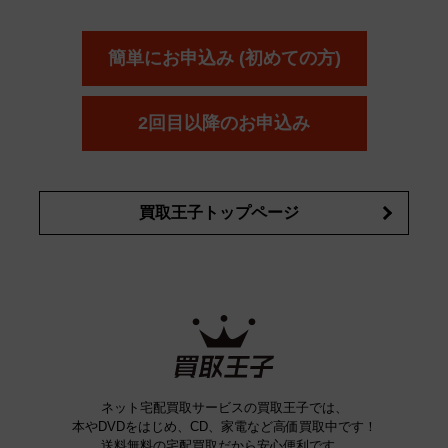
エスト
エレガンス
エリクシ
ESTEE LAUDER
est
Elégance
ール
オッペン化粧品
オバジ
花王
カネ
ELIXIR
Obagi
Kao
ボウ
KANEBO
簡単にお申込み (初めての方)
コスメ・香水買取の
詳細はこちら
2回目以降のお申込み
買取王子トップページ
ネット宅配買取サービスの買取王子では、
本やDVDをはじめ、CD、家電など高価買取中です！
送料無料の宅配買取だから安心便利です。