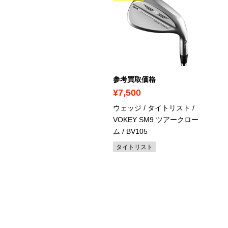
考買取価格
参考買取価格
30,900
¥7,500
イアンセット / ダンロップ
ウェッジ / タイトリスト /
XXIO ELEVEN ネイビー /
VOKEY SM9 ツアークロー
P1100 ネイビー
ム / BV105
ンロップ
タイトリスト