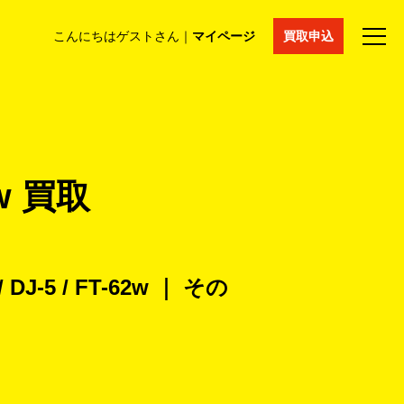
こんにちはゲストさん｜
マイページ
買取申込
法人買取
コラム
マイページ
採用情報
通販サイト
2w 買取
-5 / FT-62w ｜ その