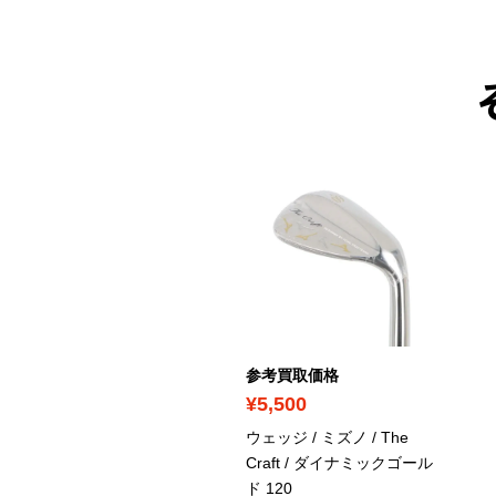
ICK UP
考買取価格
参考買取価格
7,100
¥5,500
ェッジ / キャスコ /
ウェッジ / ミズノ / The
lphin Wedge DW-123 シ
Craft / ダイナミックゴール
バー / NSプロ950GH neo
ド 120