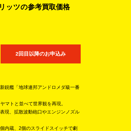
リッツの
参考買取価格
2回目以降のお申込み
新鋭艦「地球連邦アンドロメダ級一番
で、ヤマトと並べて世界観を再現。
表現、拡散波動砲口やエンジンノズル
3個内蔵、2個のスライドスイッチで劇