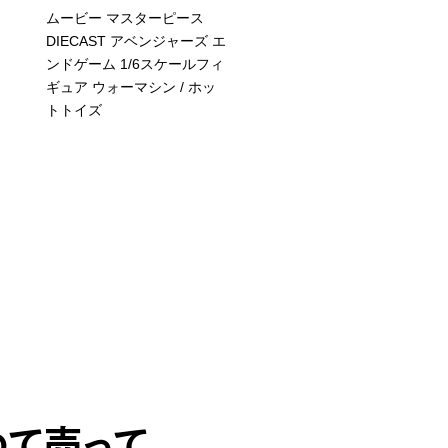
ムービー マスターピース
輝艦大全 宇宙戦艦ヤマト
DIECAST アベンジャーズ エ
2202 1/2000 地球連邦ア
ンドゲーム 1/6スケールフィ
ドロメダ級1番艦アンド
ギュア ウォーマシン / ホッ
ダ 約220mm ABS PC製 
トトイズ
済み可動フィギュア / バ
イスピリッツ