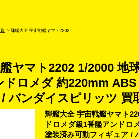
よくあるご質問
キャンペーン
買取商品
お知らせ・査定状況
買取
輝艦大全 宇宙戦艦ヤマト2202...
ヤマト2202 1/2000 
ロメダ 約220mm ABS
/ バンダイスピリッツ 買
輝艦大全 宇宙戦艦ヤマト2202
ドロメダ級1番艦アンドロメダ 
塗装済み可動フィギュア / 