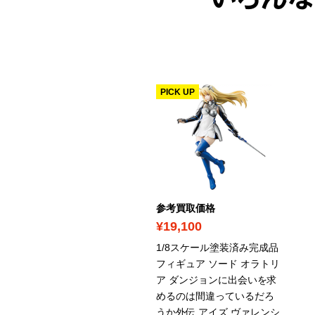
いろんな
PICK UP
考買取価格
参考買取価格
8,800
¥19,100
e:ゼロから始める異世界生
1/8スケール塗装済み完成品
 レム 1/7スケール ABS
フィギュア ソード オラトリ
VC製 塗装済み完成品フィ
ア ダンジョンに出会いを求
ュア / グッドスマイルカン
めるのは間違っているだろ
ニー
うか外伝 アイズ ヴァレンシ