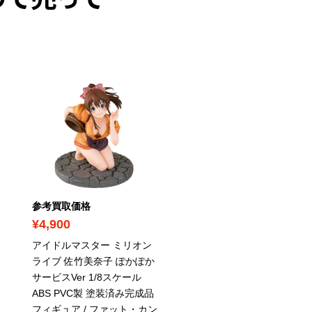
めて売って
参考買取価格
参考買取価格
¥4,900
¥8,400
アイドルマスター ミリオン
テイルズ オブ シンフォ
ライブ 佐竹美奈子 ぽかぽか
ゼロス ワイルダー 1/8ス
サービスVer 1/8スケール
ール PVC製塗装済完成品 
ABS PVC製 塗装済み完成品
アルター
フィギュア / ファット・カン