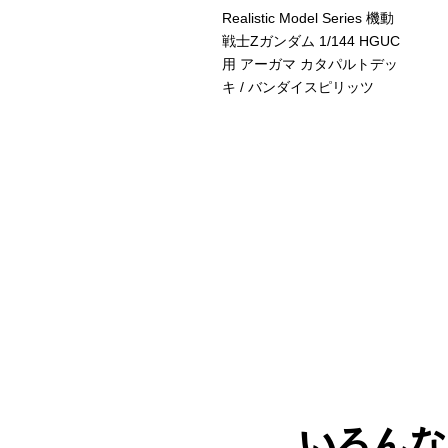
 H フィギュアーツ 真骨彫
Realistic Model Series 機動
法 仮面ライダーエターナ
戦士Zガンダム 1/144 HGUC
 仮面ライダーW
用 アーガマ カタパルトデッ
OREVER AtoZ 運命のガイ
キ / バンダイスピリッツ
メモリ 魂ウェブ商店限定 /
ンダイスピリッツ