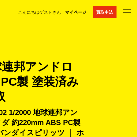
こんにちはゲストさん｜
マイページ
買取申込
法人買取
コラム
マイページ
採用情報
通販サイト
地球連邦アンドロ
 PC製 塗装済み
取
 1/2000 地球連邦アン
約220mm ABS PC製
バンダイスピリッツ ｜ ホ