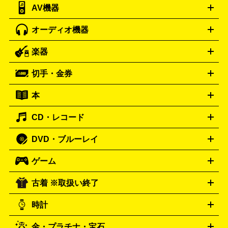
AV機器
iPad
iPad Pro
ゲーミングPC買取の詳細はこちら
iPad Air
iPad mini
パソコン買取の詳細はこちら
オーディオ機器
ブルーレイ・DVDレコーダー
iPad製品買取の詳細はこちら
音楽プレイヤー
プロジェクタ
ー
ラジカセ
ラジオ
ミニコンポ・システムコンポ
ビデオ
楽器
スピーカー
プリメインアンプ
レコードプレーヤー・ターンテ
デッキ
カラオケ機器
テレビ
ブルーレイ・DVDプレーヤ
ーブル
CDプレイヤー
イヤホン
真空管アンプ
オープンリ
ー
マイク
リモコン
ICレコーダー
記録メディア
映像用
切手・金券
ギター
ベース
アコギ
バイオリン
サックス
フルート
ールデッキ
ヘッドホン
チューナー
AVアンプ
MDプレーヤ
ケーブル
キーボード
アンプ
エフェクター
ー
イコライザー
DATデッキ
ホームシアター・サラウンドセ
本
切手シート
クオカード
テレホンカード
ANA（全日空）株
ット
ウーファー
AV機器買取の詳細はこちら
ワイヤレス・ポータブルスピーカー
スマー
主優待券
JCBギフトカード
楽器買取の詳細はこちら
はがき・年賀状
トスピーカー
交換針・カートリッジ
音響用ケーブル
記録媒
CD・レコード
漫画・コミック
小説
ビジネス書
医学書・教育書
哲学・
体
人文書
趣味・暮らし本
切手・金券買取の詳細はこちら
写真集・絵本
DVD・ブルーレイ
J-POP
アニメ・ゲーム
サウンドトラック
ロック
ハード
オーディオ買取の詳細はこちら
ロック・ヘヴィーメタル
本買取の詳細はこちら
ジャズ
クラシック
ソウル・R＆
ゲーム
映画
ドラマ
アニメ
ミュージックビデオ
アイドル
スポ
B
歌謡曲・演歌
洋楽
K-POP
ブルース・カントリー
ヒッ
ーツ
お笑い
ドキュメンタリー
舞台・ステージ
プホップ
ダンス・エレクトロニカ
フュージョン
ワール
古着 ※取扱い終了
ニンテンドー Switch2
ニンテンドー Switch
ド
ヒーリング・ニューエイジ
キッズ・ファミリー
日本の伝
スイッチ2
スイッチ
ニンテンドー 3DS
DVD買取の詳細はこちら
ニンテンドー DS
PS5
PS4
統芸能・芸能
カラオケ
スポーツ・カルチャー
プレステ5
時計
PS3
PS Vita
PSP
PS4 pro
PS2
プレステ4
プレステ3
古着買取の詳細はこちら
プレイステーション
PS VR
ゲームボーイ
ゲームボーイア
CD・レコード買取の詳細はこちら
金・プラチナ・宝石