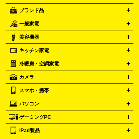
ブランド品
一般家電
ルイ・ヴィトン
エルメス
LOUIS VUITTON
HERMES
シャネル
グッチ
コーチ
CHANEL
GUCCI
COACH
美容機器
掃除機
アイロン
ミシン
電話機・FAX
電池・充電池
プラダ
フェリージ
ゴヤール
PRADA
Felisi
GOYARD
キッチン家電
ポーター
美顔器
脱毛器
家電買取の詳細はこちら
ヘアドライヤー
トゥミ
ヘアアイロン
EMS
フェ
PORTER
TUMI
イスケア
ボディケア
マッサージ機
電気シェーバー
電動
トリー バーチ
ロレックス
TORY BURCH
ROLEX
冷暖房・空調家電
オーブンレンジ・電子レンジ
炊飯器・精米機
ホットプレー
歯ブラシ
オメガ
アンテプリマ
OMEGA
ANTEPRIMA
ト・たこ焼き器
ホームベーカリー
電気圧力鍋
ミキサー・カ
カメラ
バレンシアガ
ストーブ
ファンヒーター
電気ヒーター
ふとん乾燥機
加
ッター
調理家電
BALENCIAGA
美容機器の詳細はこちら
ワインセラー
湿器、除湿器
空気清浄器
扇風機
サーキュレーター
ボッテガ・ヴェネタ
バーバリー
Bottega Veneta
BURBERRY
スマホ・携帯
ニコン
Canon
ソニー
富士フイルム
オリンパス
パナソニ
キッチン家電買取の
ブルガリ
カルティエ
BVLGARI
Cartier
ック
一眼レフカメラ
家電買取の詳細はこちら
コンパクトデジカメ（コンデジ）
ミラ
詳細はこちら
パソコン
ドルチェ＆ガッバーナ
フェンディ
Dolce&Gabbana
FENDI
iPhone
Xperia
Android
携帯電話
ポータブル充電器
スマ
ーレス一眼
一眼レフ レンズ各種
レンズフィルター
一脚・
ートフォンアクセサリー
三脚
ロエベ
ティファニー
Loewe
Tiffany&Co.
ゲーミングPC
ノートパソコン
デスクトップパソコン
Mac
パソコンパー
ツ
PCモニター
スマホ・携帯買取の詳細はこちら
パソコン周辺機器
電子ブックリーダー
プ
カメラ買取の詳細はこちら
ブランド品買取の詳細はこちら
iPad製品
デスクトップ
ノートパソコン
PCパーツ
周辺機器
リンター