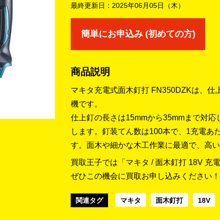
最終更新日：
2025年06月05日（木）
簡単にお申込み (初めての方)
商品説明
マキタ充電式面木釘打 FN350DZKは
機です。
仕上釘の長さは15mmから35mmまで対
します。釘装てん数は100本で、1充電あた
す。面木や細かな木工作業に最適で、高い
買取王子では「マキタ / 面木釘打 18V 
ぜひこの機会に買取お申し込みください！
関連タグ
マキタ
面木釘打
18V