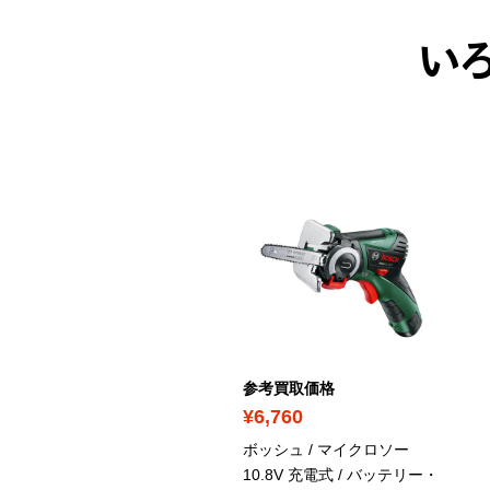
い
考買取価格
参考買取価格
8,450
¥6,760
イコーキ / 18V コードレ
ボッシュ / マイクロソー
インパクトドライバ /
10.8V 充電式 / バッテリー・