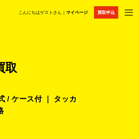
こんにちはゲストさん｜
マイページ
買取申込
法人買取
コラム
マイページ
採用情報
通販サイト
買取
式 / ケース付 ｜ タッカ
格