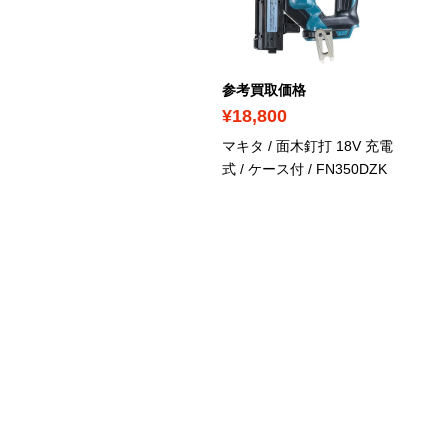
考買取価格
参考買取価格
15,660
¥18,800
キタ / ピンタッカ 18V 充
マキタ / 面木釘打 18V 充電
式 / ケース付
/ PT353DZK
式 / ケース付
/ FN350DZK