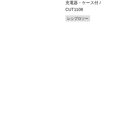
.5Ah バッテリ2本・充電
充電器・ケース付
/
・ケース付
/ FWH18DGL
CUT1108
ンパクトドライバー
レシプロソー