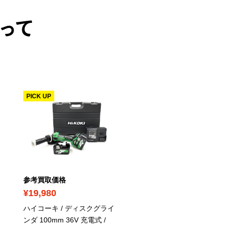
って
PICK UP
PICK UP
参考買取価格
参考買取価格
¥19,980
¥12,540
ハイコーキ / ディスクグライ
マキタ / 刃物研磨機 砥石
ンダ 100mm 36V 充電式 /
200㎜ 電源コード式
/ 98