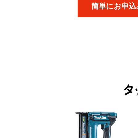
簡単にお申込み
タ
ICK UP