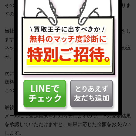
その場合は、送料をお客様負担で返送するケースもありま
すので、ご了承ください。
当社の買取の流れとしては、最初に、申し込みと梱包をし
ます。
ネットで申し込みをした後、売却したい商品を箱に詰め込
み、梱包しましょう。
次に発送をします。
送料無料で自宅から発送できます。
この際、佐川急便が自宅まで引き取りに伺います。
最後に、入金です。
メールにて査定結果をお知らせしますので、その査定結果
を承認していただけますと、結果に応じた金額をお支払い
します。