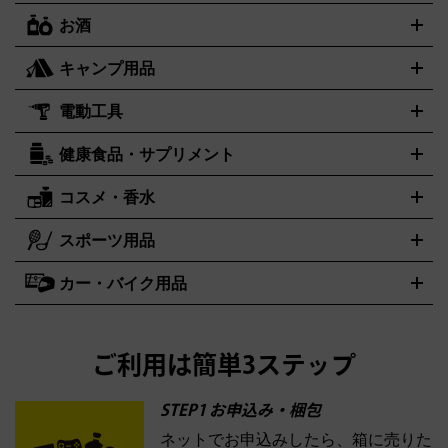
リー
抱き枕カバー
おもちゃ買取の詳細はこちら
一番くじ
ぬいぐるみ
トレーディングカード買取の詳細はこちら
フランクミュラー
グッチ
ゲーム買取の詳細はこちら
FRANCK MULLER
GUCCI
お酒
ライブDVD・Blu-ray
映像ソフト
アイドルCD
写真集
ペン
ハミルトン
ハリー･ウィンストン
Hamilton
Harry Winston
ライト
タオル
アニメ・キャラクターグッズ
Tシャツ
パーカー
はっぴ
生写真
ジャー
キャンプ用品
エルメス
ルミノックス
HERMES
LUMINOX
ウイスキー
ワイン
ブランデー
日本酒・焼酎
各種アルコー
ジ
アクリルキーホルダー
買取の詳細はこちら
トートバッグ
リュック
缶バッ
ル
ジ
ベースボールシャツ
うちわ
電動工具
テント・タープ
時計買取の詳細はこちら
寝袋・キャンプ寝具
ザック・リュック
発電
機
ナイフ
バーナー・バーベキューコンロ
お酒買取の詳細はこちら
ランタン・ライ
アーティスト・アイドルグッズ
健康食品・サプリメント
穴あけ・締付工具
切断工具
研磨工具
電動工具・充電工具
ト
クッカー・調理器具
キャンプテーブル・椅子
登山靴・ト
買取の詳細はこちら
レッキングシューズ
アウトドア用品
ハンディGPS、レインウエアなど
コスメ・香水
サントリー
アサヒ
MLM
サントリーウエルネス
カルピス
電動工具買取の詳細はこちら
スポーツ用品
SK-II
健康食品・サプリメント
シャネル
ドゥ・ラ・メール
キャンプ用品買取の詳細はこちら
エスケーツー
CHANEL
資生堂
買取の詳細はこちら
ポーラ
アディクション
DE LA MER
SHISEIDO
POLA
カー・バイク用品
ゴルフクラブ・ゴルフ用品
ドライバー
アイアンセット
フェ
アユーラ
アールエムケー
アルビオ
ADDICTION
AYURA
RMK
アウェイウッド
ウェッジ
パター
ユーティリティ
テニスラ
ン
アンプリチュード
イヴ・サンローラン
ALBION
Amplitude
タイヤ
ブレーキパーツ
カーナビ
クラッチ
ドライブレコー
ケット
バドミントンラケット
イプサ
エスティローダー
YVES SAINT LAURENT
IPSA
ダー
カーオーディオ
エスト
エレガンス
エリクシー
ESTEE LAUDER
est
Elégance
ご利用は簡単3ステップ
ル
オッペン化粧品
オバジ
花王
カネボ
ELIXIR
Obagi
Kao
ウ
KANEBO
STEP1 お申込み・梱包
ネットでお申込みしたら、箱に売りた
コスメ・香水買取の