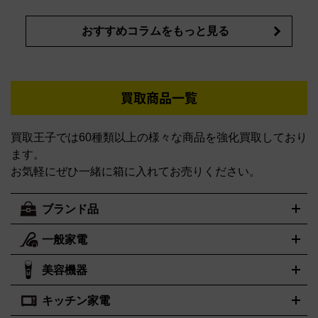
おすすめコラムをもっと見る
買取商品一覧
買取王子では60種類以上の様々な商品を強化買取しており
ます。
お気軽にぜひ一緒に箱に入れてお売りください。
ブランド品
一般家電
ルイ・ヴィトン
エルメス
LOUIS VUITTON
HERMES
シャネル
グッチ
コーチ
CHANEL
GUCCI
COACH
美容機器
掃除機
アイロン
ミシン
電話機・FAX
電池・充電池
プラダ
フェリージ
ゴヤール
PRADA
Felisi
GOYARD
キッチン家電
ポーター
美顔器
脱毛器
家電買取の詳細はこちら
ヘアドライヤー
トゥミ
トリー バーチ
ヘアアイロン
EMS
フェイ
PORTER
TUMI
TORY BURCH