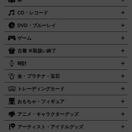
本
切手シート
クオカード
テレホンカード
ANA（全日空）株主
ット
ウーファー
AV機器買取の詳細はこちら
ワイヤレス・ポータブルスピーカー
スマー
優待券
JCBギフトカード
楽器買取の詳細はこちら
はがき・年賀状
トスピーカー
交換針・カートリッジ
音響用ケーブル
記録媒
CD・レコード
漫画・コミック
小説
ビジネス書
医学書・教育書
哲学・人
体
文書
趣味・暮らし本
切手・金券買取の詳細はこちら
写真集・絵本
DVD・ブルーレイ
J-POP
アニメ・ゲーム
サウンドトラック
ロック
ハードロ
オーディオ買取の詳細はこちら
ック・ヘヴィーメタル
本買取の詳細はこちら
ジャズ
クラシック
ソウル・R＆B
歌
ゲーム
映画
ドラマ
アニメ
ミュージックビデオ
アイドル
スポー
謡曲・演歌
洋楽
K-POP
ブルース・カントリー
ヒップホッ
ツ
お笑い
ドキュメンタリー
舞台・ステージ
プ
ダンス・エレクトロニカ
フュージョン
ワールド
ヒーリ
古着 ※取扱い終了
ニンテンドー Switch2
ニンテンドー Switch
ング・ニューエイジ
キッズ・ファミリー
日本の伝統芸能・芸
スイッチ2
スイッチ
ニンテンドー 3DS
DVD買取の詳細はこちら
ニンテンドー DS
PS5
PS4
能
カラオケ
スポーツ・カルチャー
プレステ5
時計
PS3
PS Vita
PSP
PS4 pro
PS2
プ
プレステ4
プレステ3
古着買取の詳細はこちら
レイステーション
PS VR
ゲームボーイ
ゲームボーイアドバ
CD・レコード買取の詳細はこちら
金・プラチナ・宝石
ンス
ロレックス
Wii
Wii U
ゲームキューブ
オメガ
XBOX One
タグホイヤー
XBOX One
ROLEX
OMEGA
TAG Heuer
X
XBOX One S
XBOX 360
ファミコン
スーパーファミコ
カシオ
セイコー
G-SHOCK
SEIKO
CASIO
Gショック
トレーディングカード
ゴールド
インゴット
コイン・金貨
メダル・記念品
ジュエ
ン
ニンテンドー64
セガサターン
ドリームキャスト
PCエ
パネライ
カルティエ
スウォッチ
Panerai
Cartier
Swatch
リー・宝石
シルバーアクセサリー
銀食器・カトラリー
ンジン
ネオジオ
メガドライブ
PCゲーム
ゲームパッド
おもちゃ・フィギュア
センチュリー
ポケモンカード
遊戯王
タイメックス
ワンピースカード
デュエルマスター
CENTURY
TIMEX
メモリーカード
アーケードスティック
レーシングコントロー
ズ
ホロライブ オフィシャルカードゲーム
金・プラチナ買取の詳細はこちら
サプライ品
未開封
ラー
ヘッドセット
amiibo
ニンテンドークラシックミニファ
シチズン
プレゲ
ブルガリ
CITIZEN
Breguet
BVLGARI
アニメ・キャラクターグッズ
フィギュア
プラモデル
ミニカー
レトロトイ
エアガン・モ
ボックス
未開封パック
その他カードゲーム
その他コレクシ
ミコン
ニンテンドークラシックミニスーパーファミコン
メガ
ダニエル・ウェリントン
ディーゼル
Daniel Wellington
Diesel
デルガン
ドール
鉄道模型
ョンカード
ドライブミニ
レトロフリーク
レトロゲーム互換機
アーティスト・アイドルグッズ
アルマーニ
フェンディ
VTuberグッズ
缶バッジ
アクリルグッズ
ラバスト
タペスト
ARMANI
FENDI