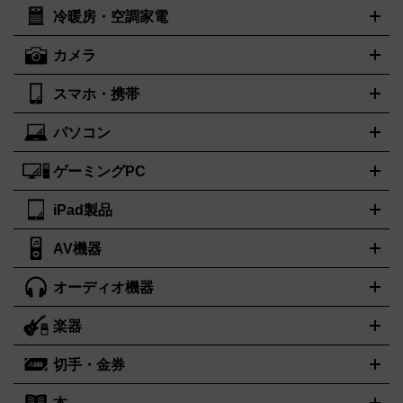
スケア
ボディケア
マッサージ機
電気シェーバー
電動歯ブ
ロレックス
オメガ
ROLEX
OMEGA
冷暖房・空調家電
オーブンレンジ・電子レンジ
炊飯器・精米機
ホットプレー
ラシ
アンテプリマ
バレンシアガ
ANTEPRIMA
BALENCIAGA
ト・たこ焼き器
ホームベーカリー
電気圧力鍋
ミキサー・カ
カメラ
ボッテガ・ヴェネタ
バーバリー
ストーブ
ファンヒーター
電気ヒーター
ふとん乾燥機
加湿
ッター
調理家電
美容機器の詳細はこちら
ワインセラー
Bottega Veneta
BURBERRY
器、除湿器
空気清浄器
扇風機
サーキュレーター
ブルガリ
カルティエ
BVLGARI
Cartier
スマホ・携帯
ニコン
Canon
ソニー
富士フイルム
オリンパス
パナソニ
キッチン家電買取の
ドルチェ＆ガッバーナ
フェンディ
Dolce&Gabbana
FENDI
ック
一眼レフカメラ
家電買取の詳細はこちら
コンパクトデジカメ（コンデジ）
ミラ
詳細はこちら
パソコン
ロエベ
ティファニー
Loewe
Tiffany&Co.
iPhone
Xperia
Android
携帯電話
ポータブル充電器
スマー
ーレス一眼
一眼レフ レンズ各種
レンズフィルター
一脚・三
トフォンアクセサリー
脚
ゲーミングPC
ノートパソコン
ブランド品買取の詳細はこちら
デスクトップパソコン
Mac
パソコンパー
ツ
PCモニター
スマホ・携帯買取の詳細はこちら
パソコン周辺機器
電子ブックリーダー
プリ
カメラ買取の詳細はこちら
iPad製品
デスクトップ
ノートパソコン
PCパーツ
周辺機器
ンター
AV機器
iPad
iPad Pro
ゲーミングPC買取の詳細はこちら
iPad Air
iPad mini
パソコン買取の詳細はこちら
オーディオ機器
ブルーレイ・DVDレコーダー
iPad製品買取の詳細はこちら
音楽プレイヤー
プロジェクタ
ー
ラジカセ
ラジオ
ミニコンポ・システムコンポ
ビデオデ
楽器
スピーカー
プリメインアンプ
レコードプレーヤー・ターンテ
ッキ
カラオケ機器
テレビ
ブルーレイ・DVDプレーヤー
マ
ーブル
CDプレイヤー
イヤホン
真空管アンプ
オープンリー
イク
リモコン
ICレコーダー
記録メディア
映像用ケーブル
切手・金券
ギター
ベース
アコギ
バイオリン
サックス
フルート
キ
ルデッキ
ヘッドホン
チューナー
AVアンプ
MDプレーヤ
ーボード
アンプ
エフェクター
ー
イコライザー
DATデッキ
ホームシアター・サラウンドセ