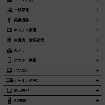
一般家電
ルイ・ヴィトン
エルメス
LOUIS VUITTON
HERMES
シャネル
グッチ
コーチ
CHANEL
GUCCI
COACH
美容機器
掃除機
アイロン
ミシン
電話機・FAX
電池・充電池
プラダ
フェリージ
ゴヤール
PRADA
Felisi
GOYARD
キッチン家電
ポーター
美顔器
脱毛器
家電買取の詳細はこちら
ヘアドライヤー
トゥミ
トリー バーチ
ヘアアイロン
EMS
フェイ
PORTER
TUMI
TORY BURCH
スケア
ボディケア
マッサージ機
電気シェーバー
電動歯ブ
ロレックス
オメガ
ROLEX
OMEGA
冷暖房・空調家電
オーブンレンジ・電子レンジ
炊飯器・精米機
ホットプレー
ラシ
アンテプリマ
バレンシアガ
ANTEPRIMA
BALENCIAGA
ト・たこ焼き器
ホームベーカリー
電気圧力鍋
ミキサー・カ
カメラ
ボッテガ・ヴェネタ
バーバリー
ストーブ
ファンヒーター
電気ヒーター
ふとん乾燥機
加湿
ッター
調理家電
美容機器の詳細はこちら
ワインセラー
Bottega Veneta
BURBERRY
器、除湿器
空気清浄器
扇風機
サーキュレーター
ブルガリ
カルティエ
BVLGARI
Cartier
スマホ・携帯
ニコン
Canon
ソニー
富士フイルム
オリンパス
パナソニ
キッチン家電買取の
ドルチェ＆ガッバーナ
フェンディ
Dolce&Gabbana
FENDI
ック
一眼レフカメラ
家電買取の詳細はこちら
コンパクトデジカメ（コンデジ）
ミラ
詳細はこちら
パソコン
ロエベ
ティファニー
Loewe
Tiffany&Co.
iPhone
Xperia
Android
携帯電話
ポータブル充電器
スマー
ーレス一眼
一眼レフ レンズ各種
レンズフィルター
一脚・三
トフォンアクセサリー
脚
ゲーミングPC
ノートパソコン
ブランド品買取の詳細はこちら
デスクトップパソコン
Mac
パソコンパー
ツ
PCモニター
スマホ・携帯買取の詳細はこちら
パソコン周辺機器
電子ブックリーダー
プリ
カメラ買取の詳細はこちら
iPad製品
デスクトップ
ノートパソコン
PCパーツ
周辺機器
ンター
AV機器
iPad
iPad Pro
ゲーミングPC買取の詳細はこちら
iPad Air
iPad mini
パソコン買取の詳細はこちら