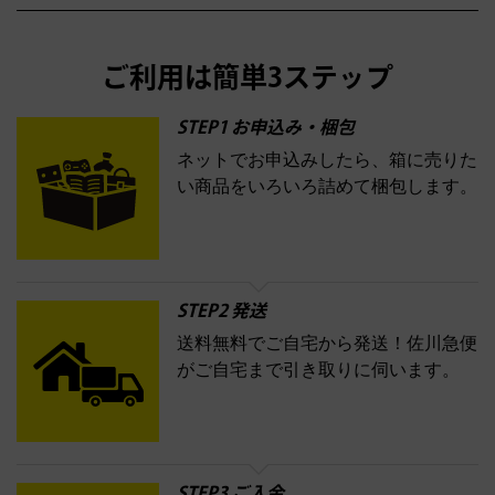
アウェイウッド
ウェッジ
パター
ユーティリティ
テニスラ
ン
アンプリチュード
イヴ・サンローラン
ALBION
Amplitude
タイヤ
ブレーキパーツ
カーナビ
クラッチ
ドライブレコー
ケット
バドミントンラケット
イプサ
エスティローダー
YVES SAINT LAURENT
IPSA
ダー
カーオーディオ
エスト
エレガンス
エリクシー
ESTEE LAUDER
est
Elégance
ご利用は簡単3ステップ
ル
オッペン化粧品
オバジ
花王
カネボ
ELIXIR
Obagi
Kao
ウ
KANEBO
STEP1 お申込み・梱包
ネットでお申込みしたら、箱に売りた
コスメ・香水買取の
い商品をいろいろ詰めて梱包します。
詳細はこちら
STEP2 発送
送料無料でご自宅から発送！佐川急便
がご自宅まで引き取りに伺います。