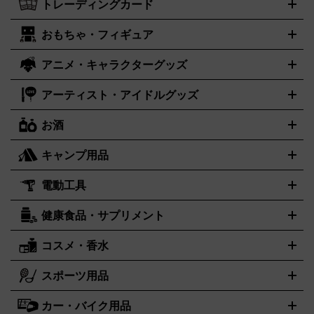
トレーディングカード
ゴールド
インゴット
コイン・金貨
メダル・記念品
ジュエ
ン
ニンテンドー64
セガサターン
ドリームキャスト
PCエ
パネライ
カルティエ
スウォッチ
Panerai
Cartier
Swatch
リー・宝石
シルバーアクセサリー
銀食器・カトラリー
ンジン
ネオジオ
メガドライブ
PCゲーム
ゲームパッド
おもちゃ・フィギュア
センチュリー
ポケモンカード
遊戯王
タイメックス
ワンピースカード
デュエルマスター
CENTURY
TIMEX
メモリーカード
アーケードスティック
レーシングコントロー
ズ
ホロライブ オフィシャルカードゲーム
金・プラチナ買取の詳細はこちら
サプライ品
未開封
ラー
ヘッドセット
amiibo
ニンテンドークラシックミニファ
シチズン
プレゲ
ブルガリ
CITIZEN
Breguet
BVLGARI
アニメ・キャラクターグッズ
フィギュア
プラモデル
ミニカー
レトロトイ
エアガン・モ
ボックス
未開封パック
その他カードゲーム
その他コレクシ
ミコン
ニンテンドークラシックミニスーパーファミコン
メガ
ダニエル・ウェリントン
ディーゼル
Daniel Wellington
Diesel
デルガン
ドール
鉄道模型
ョンカード
ドライブミニ
レトロフリーク
レトロゲーム互換機
アーティスト・アイドルグッズ
アルマーニ
フェンディ
VTuberグッズ
缶バッジ
アクリルグッズ
ラバスト
タペスト
ARMANI
FENDI
リー
抱き枕カバー
おもちゃ買取の詳細はこちら
一番くじ
ぬいぐるみ
トレーディングカード買取の詳細はこちら
フランクミュラー
グッチ
ゲーム買取の詳細はこちら
FRANCK MULLER
GUCCI
お酒
ライブDVD・Blu-ray
映像ソフト
アイドルCD
写真集
ペン
ハミルトン
ハリー･ウィンストン
Hamilton
Harry Winston
ライト
タオル
アニメ・キャラクターグッズ
Tシャツ
パーカー
はっぴ
生写真
ジャー
キャンプ用品
エルメス
ルミノックス
HERMES
LUMINOX
ウイスキー
ワイン
ブランデー
日本酒・焼酎
各種アルコー
ジ
アクリルキーホルダー
買取の詳細はこちら
トートバッグ
リュック
缶バッ
ル
ジ
ベースボールシャツ
うちわ
電動工具
テント・タープ
時計買取の詳細はこちら
寝袋・キャンプ寝具
ザック・リュック
発電
機
ナイフ
バーナー・バーベキューコンロ
お酒買取の詳細はこちら
ランタン・ライ
アーティスト・アイドルグッズ
健康食品・サプリメント
穴あけ・締付工具
切断工具
研磨工具
電動工具・充電工具
ト
クッカー・調理器具
キャンプテーブル・椅子
登山靴・ト
買取の詳細はこちら
レッキングシューズ
アウトドア用品
ハンディGPS、レインウエアなど
コスメ・香水
サントリー
アサヒ
MLM
サントリーウエルネス
カルピス
電動工具買取の詳細はこちら
スポーツ用品
SK-II
健康食品・サプリメント
シャネル
ドゥ・ラ・メール
キャンプ用品買取の詳細はこちら
エスケーツー
CHANEL
資生堂
買取の詳細はこちら
ポーラ
アディクション
DE LA MER
SHISEIDO
POLA
カー・バイク用品
ゴルフクラブ・ゴルフ用品
ドライバー
アイアンセット
フェ
アユーラ
アールエムケー
アルビオ
ADDICTION
AYURA
RMK