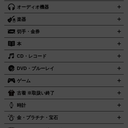
オーディオ機器
ブルーレイ・DVDレコーダー
iPad製品買取の詳細はこちら
音楽プレイヤー
プロジェクタ
ー
ラジカセ
ラジオ
ミニコンポ・システムコンポ
ビデオデ
楽器
スピーカー
プリメインアンプ
レコードプレーヤー・ターンテ
ッキ
カラオケ機器
テレビ
ブルーレイ・DVDプレーヤー
マ
ーブル
CDプレイヤー
イヤホン
真空管アンプ
オープンリー
イク
リモコン
ICレコーダー
記録メディア
映像用ケーブル
切手・金券
ギター
ベース
アコギ
バイオリン
サックス
フルート
キ
ルデッキ
ヘッドホン
チューナー
AVアンプ
MDプレーヤ
ーボード
アンプ
エフェクター
ー
イコライザー
DATデッキ
ホームシアター・サラウンドセ
本
切手シート
クオカード
テレホンカード
ANA（全日空）株主
ット
ウーファー
AV機器買取の詳細はこちら
ワイヤレス・ポータブルスピーカー
スマー
優待券
JCBギフトカード
楽器買取の詳細はこちら
はがき・年賀状
トスピーカー
交換針・カートリッジ
音響用ケーブル
記録媒
CD・レコード
漫画・コミック
小説
ビジネス書
医学書・教育書
哲学・人
体
文書
趣味・暮らし本
切手・金券買取の詳細はこちら
写真集・絵本
DVD・ブルーレイ
J-POP
アニメ・ゲーム
サウンドトラック
ロック
ハードロ
オーディオ買取の詳細はこちら
ック・ヘヴィーメタル
本買取の詳細はこちら
ジャズ
クラシック
ソウル・R＆B
歌
ゲーム
映画
ドラマ
アニメ
ミュージックビデオ
アイドル
スポー
謡曲・演歌
洋楽
K-POP
ブルース・カントリー
ヒップホッ
ツ
お笑い
ドキュメンタリー
舞台・ステージ
プ
ダンス・エレクトロニカ
フュージョン
ワールド
ヒーリ
古着 ※取扱い終了
ニンテンドー Switch2
ニンテンドー Switch
ング・ニューエイジ
キッズ・ファミリー
日本の伝統芸能・芸
スイッチ2
スイッチ
ニンテンドー 3DS
DVD買取の詳細はこちら
ニンテンドー DS
PS5
PS4
能
カラオケ
スポーツ・カルチャー
プレステ5
時計
PS3
PS Vita
PSP
PS4 pro
PS2
プ
プレステ4
プレステ3
古着買取の詳細はこちら
レイステーション
PS VR
ゲームボーイ
ゲームボーイアドバ
CD・レコード買取の詳細はこちら
金・プラチナ・宝石
ンス
ロレックス
Wii
Wii U
ゲームキューブ
オメガ
XBOX One
タグホイヤー
XBOX One
ROLEX
OMEGA
TAG Heuer
X
XBOX One S
XBOX 360
ファミコン
スーパーファミコ
カシオ
セイコー
G-SHOCK
SEIKO
CASIO
Gショック