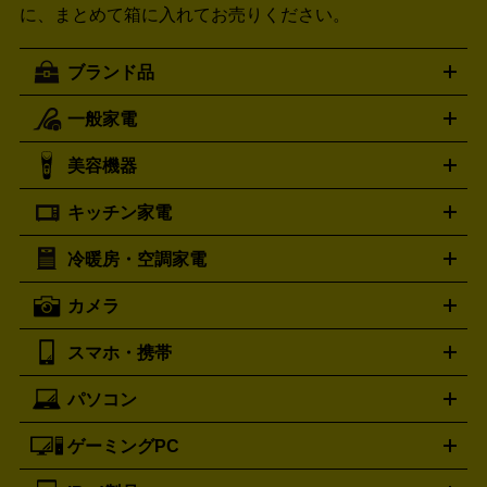
に、まとめて箱に入れてお売りください。
ブランド品
一般家電
ルイ・ヴィトン
エルメス
LOUIS VUITTON
HERMES
シャネル
グッチ
コーチ
CHANEL
GUCCI
COACH
美容機器
掃除機
アイロン
ミシン
電話機・FAX
電池・充電池
プラダ
フェリージ
ゴヤール
PRADA
Felisi
GOYARD
キッチン家電
ポーター
美顔器
脱毛器
家電買取の詳細はこちら
ヘアドライヤー
トゥミ
ヘアアイロン
EMS
フェ
PORTER
TUMI
イスケア
ボディケア
マッサージ機
電気シェーバー
電動
トリー バーチ
ロレックス
TORY BURCH
ROLEX
冷暖房・空調家電
オーブンレンジ・電子レンジ
炊飯器・精米機
ホットプレー
歯ブラシ
オメガ
アンテプリマ
OMEGA
ANTEPRIMA
ト・たこ焼き器
ホームベーカリー
電気圧力鍋
ミキサー・カ
カメラ
バレンシアガ
ストーブ
ファンヒーター
電気ヒーター
ふとん乾燥機
加
ッター
調理家電
BALENCIAGA
美容機器の詳細はこちら
ワインセラー
湿器、除湿器
空気清浄器
扇風機
サーキュレーター
ボッテガ・ヴェネタ
バーバリー
Bottega Veneta
BURBERRY
スマホ・携帯
ニコン
Canon
ソニー
富士フイルム
オリンパス
パナソニ
キッチン家電買取の
ブルガリ
カルティエ
BVLGARI
Cartier
ック
一眼レフカメラ
家電買取の詳細はこちら
コンパクトデジカメ（コンデジ）
ミラ
詳細はこちら
パソコン
ドルチェ＆ガッバーナ
フェンディ
Dolce&Gabbana
FENDI
iPhone
Xperia
Android
携帯電話
ポータブル充電器
スマ
ーレス一眼
一眼レフ レンズ各種
レンズフィルター
一脚・
ートフォンアクセサリー
三脚
ロエベ
ティファニー
Loewe
Tiffany&Co.
ゲーミングPC
ノートパソコン
デスクトップパソコン
Mac
パソコンパー
ツ
PCモニター
スマホ・携帯買取の詳細はこちら
パソコン周辺機器
電子ブックリーダー
プ
カメラ買取の詳細はこちら
ブランド品買取の詳細はこちら