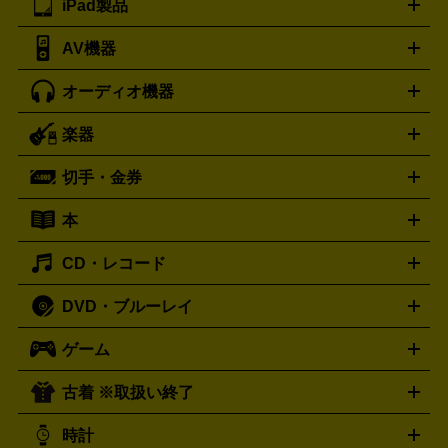
iPad製品
デスクトップ
ノートパソコン
PCパーツ
周辺機器
リンター
AV機器
iPad
iPad Pro
ゲーミングPC買取の詳細はこちら
iPad Air
iPad mini
パソコン買取の詳細はこちら
オーディオ機器
ブルーレイ・DVDレコーダー
iPad製品買取の詳細はこちら
音楽プレイヤー
プロジェクタ
ー
ラジカセ
ラジオ
ミニコンポ・システムコンポ
ビデオ
楽器
スピーカー
プリメインアンプ
レコードプレーヤー・ターンテ
デッキ
カラオケ機器
テレビ
ブルーレイ・DVDプレーヤ
ーブル
CDプレイヤー
イヤホン
真空管アンプ
オープンリ
ー
マイク
リモコン
ICレコーダー
記録メディア
映像用
切手・金券
ギター
ベース
アコギ
バイオリン
サックス
フルート
ールデッキ
ヘッドホン
チューナー
AVアンプ
MDプレーヤ
ケーブル
キーボード
アンプ
エフェクター
ー
イコライザー
DATデッキ
ホームシアター・サラウンドセ
本
切手シート
クオカード
テレホンカード
ANA（全日空）株
ット
ウーファー
AV機器買取の詳細はこちら
ワイヤレス・ポータブルスピーカー
スマー
主優待券
JCBギフトカード
楽器買取の詳細はこちら
はがき・年賀状
トスピーカー
交換針・カートリッジ
音響用ケーブル
記録媒
CD・レコード
漫画・コミック
小説
ビジネス書
医学書・教育書
哲学・
体
人文書
趣味・暮らし本
切手・金券買取の詳細はこちら
写真集・絵本
DVD・ブルーレイ
J-POP
アニメ・ゲーム
サウンドトラック
ロック
ハード
オーディオ買取の詳細はこちら
ロック・ヘヴィーメタル
本買取の詳細はこちら
ジャズ
クラシック
ソウル・R＆
ゲーム
映画
ドラマ
アニメ
ミュージックビデオ
アイドル
スポ
B
歌謡曲・演歌
洋楽
K-POP
ブルース・カントリー
ヒッ
ーツ
お笑い
ドキュメンタリー
舞台・ステージ
プホップ
ダンス・エレクトロニカ
フュージョン
ワール
古着 ※取扱い終了
ニンテンドー Switch2
ニンテンドー Switch
ド
ヒーリング・ニューエイジ
キッズ・ファミリー
日本の伝
スイッチ2
スイッチ
ニンテンドー 3DS
DVD買取の詳細はこちら
ニンテンドー DS
PS5
PS4
統芸能・芸能
カラオケ
スポーツ・カルチャー
プレステ5
時計
PS3
PS Vita
PSP
PS4 pro
PS2
プレステ4
プレステ3