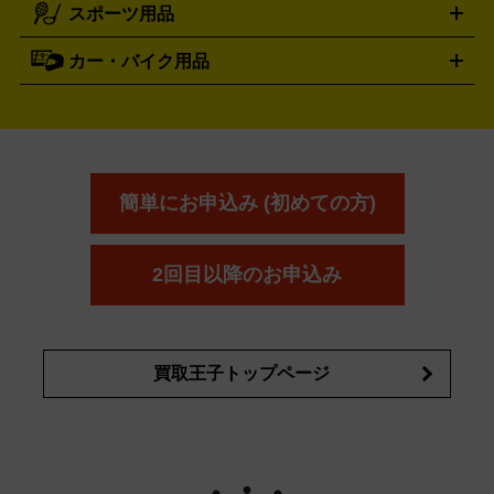
スポーツ用品
SK-II
健康食品・サプリメント
シャネル
ドゥ・ラ・メール
キャンプ用品買取の詳細はこちら
エスケーツー
CHANEL
資生堂
買取の詳細はこちら
ポーラ
アディクション
DE LA MER
SHISEIDO
POLA
カー・バイク用品
ゴルフクラブ・ゴルフ用品
ドライバー
アイアンセット
フェ
アユーラ
アールエムケー
アルビ
ADDICTION
AYURA
RMK
アウェイウッド
ウェッジ
パター
ユーティリティ
テニス
オン
アンプリチュード
イヴ・サンローラ
ALBION
Amplitude
タイヤ
ブレーキパーツ
カーナビ
クラッチ
ドライブレコ
ラケット
バドミントンラケット
ン
イプサ
エスティローダー
YVES SAINT LAURENT
IPSA
ーダー
カーオーディオ
エスト
エレガンス
エリクシ
ESTEE LAUDER
est
Elégance
ール
オッペン化粧品
オバジ
花王
カネ
ELIXIR
Obagi
Kao
ボウ
KANEBO
簡単にお申込み (初めての方)
コスメ・香水買取の
詳細はこちら
2回目以降のお申込み
買取王子トップページ