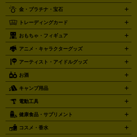
古着買取の詳細はこちら
プレイステーション
PS VR
ゲームボーイ
ゲームボーイア
CD・レコード買取の詳細はこちら
金・プラチナ・宝石
ドバンス
ロレックス
Wii
Wii U
オメガ
ゲームキューブ
XBOX One
XBOX
ROLEX
OMEGA
One X
XBOX One S
XBOX 360
ファミコン
スーパーファ
タグホイヤー
カシオ
セイコー
TAG Heuer
SEIKO
CASIO
トレーディングカード
ゴールド
インゴット
コイン・金貨
メダル・記念品
ジュ
ミコン
ニンテンドー64
セガサターン
ドリームキャスト
G-SHOCK
パネライ
カルティエ
Gショック
Panerai
Cartier
エリー・宝石
シルバーアクセサリー
銀食器・カトラリー
PCエンジン
ネオジオ
メガドライブ
PCゲーム
ゲームパッ
おもちゃ・フィギュア
スウォッチ
ポケモンカード
遊戯王
センチュリー
ワンピースカード
デュエルマスター
Swatch
CENTURY
ド
メモリーカード
アーケードスティック
レーシングコント
ズ
ホロライブ オフィシャルカードゲーム
サプライ品
未開
ローラー
ヘッドセット
amiibo
ニンテンドークラシックミニ
タイメックス
シチズン
プレゲ
TIMEX
CITIZEN
Breguet
アニメ・キャラクターグッズ
フィギュア
プラモデル
ミニカー
レトロトイ
エアガン・
封ボックス
金・プラチナ買取の詳細はこちら
未開封パック
その他カードゲーム
その他コレク
ファミコン
ニンテンドークラシックミニスーパーファミコン
ブルガリ
ダニエル・ウェリントン
BVLGARI
Daniel Wellington
モデルガン
ドール
鉄道模型
ションカード
メガドライブミニ
レトロフリーク
レトロゲーム互換機
アーティスト・アイドルグッズ
ディーゼル
アルマーニ
フェンディ
VTuberグッズ
缶バッジ
アクリルグッズ
ラバスト
タペス
Diesel
ARMANI
FENDI
トリー
抱き枕カバー
おもちゃ買取の詳細はこちら
一番くじ
ぬいぐるみ
トレーディングカード買取の詳細はこちら
フランクミュラー
グッチ
ゲーム買取の詳細はこちら
FRANCK MULLER
GUCCI
お酒
ライブDVD・Blu-ray
映像ソフト
アイドルCD
写真集
ペン
ハミルトン
ハリー･ウィンストン
Hamilton
Harry Winston
ライト
タオル
アニメ・キャラクターグッズ
Tシャツ
パーカー
はっぴ
生写真
ジャー
キャンプ用品
エルメス
ルミノックス
HERMES
LUMINOX
ウイスキー
ワイン
ブランデー
日本酒・焼酎
各種アルコ
ジ
アクリルキーホルダー
買取の詳細はこちら
トートバッグ
リュック
缶バッ
ール
ジ
ベースボールシャツ
うちわ
電動工具
テント・タープ
時計買取の詳細はこちら
寝袋・キャンプ寝具
ザック・リュック
発電
機
ナイフ
バーナー・バーベキューコンロ
お酒買取の詳細はこちら
ランタン・ライ
アーティスト・アイドルグッズ
健康食品・サプリメント
穴あけ・締付工具
切断工具
研磨工具
電動工具・充電工具
ト
クッカー・調理器具
キャンプテーブル・椅子
登山靴・ト
買取の詳細はこちら
レッキングシューズ
アウトドア用品
コスメ・香水
サントリー
アサヒ
MLM
サントリーウエルネス
カルピス
ハンディGPS、レインウエアなど
電動工具買取の詳細はこちら