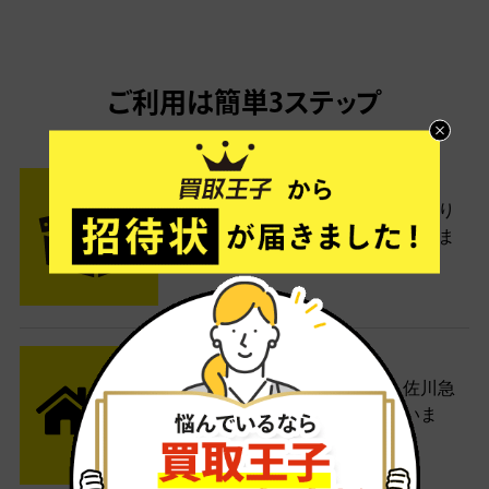
ご利用は簡単3ステップ
- FLOW -
STEP1 お申込み・梱包
ネットでお申込みしたら、箱に売り
たい商品をいろいろ詰めて梱包しま
す。
STEP2 発送
送料無料でご自宅から発送！佐川急
便がご自宅まで引き取りに伺いま
す。