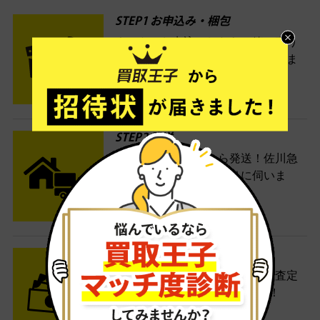
STEP1 お申込み・梱包
ネットでお申込みしたら、箱に売り
たい商品をいろいろ詰めて梱包しま
す。
STEP2 発送
送料無料でご自宅から発送！佐川急
便がご自宅まで引き取りに伺いま
す。
STEP3 ご入金
査定結果はメールでお知らせ。査定
結果がOKなら金額をお支払い！