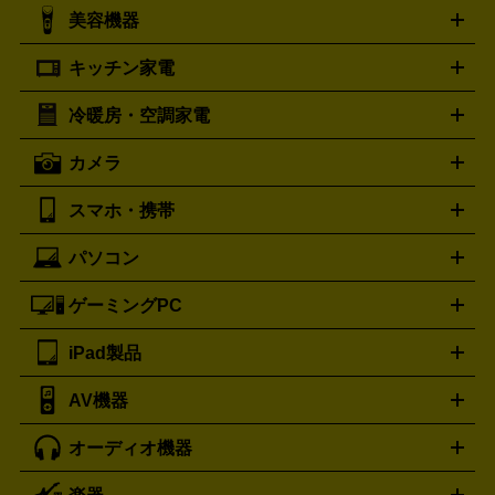
シャネル
グッチ
コーチ
CHANEL
GUCCI
COACH
美容機器
掃除機
アイロン
ミシン
電話機・FAX
電池・充電池
プラダ
フェリージ
ゴヤール
PRADA
Felisi
GOYARD
キッチン家電
ポーター
美顔器
脱毛器
家電買取の詳細はこちら
ヘアドライヤー
トゥミ
ヘアアイロン
EMS
フェ
PORTER
TUMI
イスケア
ボディケア
マッサージ機
電気シェーバー
電動
トリー バーチ
ロレックス
TORY BURCH
ROLEX
冷暖房・空調家電
オーブンレンジ・電子レンジ
炊飯器・精米機
ホットプレー
歯ブラシ
オメガ
アンテプリマ
OMEGA
ANTEPRIMA
ト・たこ焼き器
ホームベーカリー
電気圧力鍋
ミキサー・カ
カメラ
バレンシアガ
ストーブ
ファンヒーター
電気ヒーター
ふとん乾燥機
加
ッター
調理家電
BALENCIAGA
美容機器の詳細はこちら
ワインセラー
湿器、除湿器
空気清浄器
扇風機
サーキュレーター
ボッテガ・ヴェネタ
バーバリー
Bottega Veneta
BURBERRY
スマホ・携帯
ニコン
Canon
ソニー
富士フイルム
オリンパス
パナソニ
キッチン家電買取の
ブルガリ
カルティエ
BVLGARI
Cartier
ック
一眼レフカメラ
家電買取の詳細はこちら
コンパクトデジカメ（コンデジ）
ミラ
詳細はこちら
パソコン
ドルチェ＆ガッバーナ
フェンディ
Dolce&Gabbana
FENDI
iPhone
Xperia
Android
携帯電話
ポータブル充電器
スマ
ーレス一眼
一眼レフ レンズ各種
レンズフィルター
一脚・
ートフォンアクセサリー
三脚
ロエベ
ティファニー
Loewe
Tiffany&Co.
ゲーミングPC
ノートパソコン
デスクトップパソコン
Mac
パソコンパー
ツ
PCモニター
スマホ・携帯買取の詳細はこちら
パソコン周辺機器
電子ブックリーダー
プ
カメラ買取の詳細はこちら
ブランド品買取の詳細はこちら
iPad製品
デスクトップ
ノートパソコン
PCパーツ
周辺機器
リンター
AV機器
iPad
iPad Pro
ゲーミングPC買取の詳細はこちら
iPad Air
iPad mini
パソコン買取の詳細はこちら
オーディオ機器
ブルーレイ・DVDレコーダー
iPad製品買取の詳細はこちら
音楽プレイヤー
プロジェクタ
ー
ラジカセ
ラジオ
ミニコンポ・システムコンポ
ビデオ