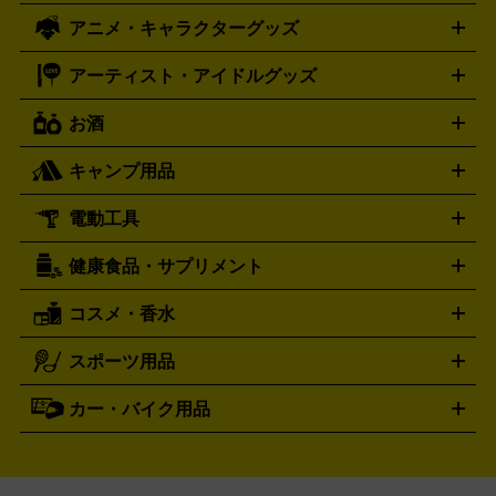
ズ
ホロライブ オフィシャルカードゲーム
サプライ品
未開
ローラー
ヘッドセット
amiibo
ニンテンドークラシックミニ
タイメックス
シチズン
プレゲ
TIMEX
CITIZEN
Breguet
アニメ・キャラクターグッズ
フィギュア
プラモデル
ミニカー
レトロトイ
エアガン・
封ボックス
金・プラチナ買取の詳細はこちら
未開封パック
その他カードゲーム
その他コレク
ファミコン
ニンテンドークラシックミニスーパーファミコン
ブルガリ
ダニエル・ウェリントン
BVLGARI
Daniel Wellington
モデルガン
ドール
鉄道模型
ションカード
メガドライブミニ
レトロフリーク
レトロゲーム互換機
アーティスト・アイドルグッズ
ディーゼル
アルマーニ
フェンディ
VTuberグッズ
缶バッジ
アクリルグッズ
ラバスト
タペス
Diesel
ARMANI
FENDI
トリー
抱き枕カバー
おもちゃ買取の詳細はこちら
一番くじ
ぬいぐるみ
トレーディングカード買取の詳細はこちら
フランクミュラー
グッチ
ゲーム買取の詳細はこちら
FRANCK MULLER
GUCCI
お酒
ライブDVD・Blu-ray
映像ソフト
アイドルCD
写真集
ペン
ハミルトン
ハリー･ウィンストン
Hamilton
Harry Winston
ライト
タオル
アニメ・キャラクターグッズ
Tシャツ
パーカー
はっぴ
生写真
ジャー
キャンプ用品
エルメス
ルミノックス
HERMES
LUMINOX
ウイスキー
ワイン
ブランデー
日本酒・焼酎
各種アルコ
ジ
アクリルキーホルダー
買取の詳細はこちら
トートバッグ
リュック
缶バッ
ール
ジ
ベースボールシャツ
うちわ
電動工具
テント・タープ
時計買取の詳細はこちら
寝袋・キャンプ寝具
ザック・リュック
発電
機
ナイフ
バーナー・バーベキューコンロ
お酒買取の詳細はこちら
ランタン・ライ
アーティスト・アイドルグッズ
健康食品・サプリメント
穴あけ・締付工具
切断工具
研磨工具
電動工具・充電工具
ト
クッカー・調理器具
キャンプテーブル・椅子
登山靴・ト
買取の詳細はこちら
レッキングシューズ
アウトドア用品
コスメ・香水
サントリー
アサヒ
MLM
サントリーウエルネス
カルピス
ハンディGPS、レインウエアなど
電動工具買取の詳細はこちら
スポーツ用品
SK-II
健康食品・サプリメント
シャネル
ドゥ・ラ・メール
キャンプ用品買取の詳細はこちら
エスケーツー
CHANEL
資生堂
買取の詳細はこちら
ポーラ
アディクション
DE LA MER
SHISEIDO
POLA
カー・バイク用品
ゴルフクラブ・ゴルフ用品
ドライバー
アイアンセット
フェ
アユーラ
アールエムケー
アルビ
ADDICTION
AYURA
RMK
アウェイウッド
ウェッジ
パター
ユーティリティ
テニス
オン
アンプリチュード
イヴ・サンローラ
ALBION
Amplitude
タイヤ
ブレーキパーツ
カーナビ
クラッチ
ドライブレコ
ラケット
バドミントンラケット
ン
イプサ
エスティローダー
YVES SAINT LAURENT
IPSA
ーダー
カーオーディオ
エスト
エレガンス
エリクシ
ESTEE LAUDER
est
Elégance