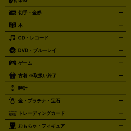
楽器
スピーカー
プリメインアンプ
レコードプレーヤー・ターンテ
デッキ
カラオケ機器
テレビ
ブルーレイ・DVDプレーヤ
ーブル
CDプレイヤー
イヤホン
真空管アンプ
オープンリ
ー
マイク
リモコン
ICレコーダー
記録メディア
映像用
切手・金券
ギター
ベース
アコギ
バイオリン
サックス
フルート
ールデッキ
ヘッドホン
チューナー
AVアンプ
MDプレーヤ
ケーブル
キーボード
アンプ
エフェクター
ー
イコライザー
DATデッキ
ホームシアター・サラウンドセ
本
切手シート
クオカード
テレホンカード
ANA（全日空）株
ット
ウーファー
AV機器買取の詳細はこちら
ワイヤレス・ポータブルスピーカー
スマー
主優待券
JCBギフトカード
楽器買取の詳細はこちら
はがき・年賀状
トスピーカー
交換針・カートリッジ
音響用ケーブル
記録媒
CD・レコード
漫画・コミック
小説
ビジネス書
医学書・教育書
哲学・
体
人文書
趣味・暮らし本
切手・金券買取の詳細はこちら
写真集・絵本
DVD・ブルーレイ
J-POP
アニメ・ゲーム
サウンドトラック
ロック
ハード
オーディオ買取の詳細はこちら
ロック・ヘヴィーメタル
本買取の詳細はこちら
ジャズ
クラシック
ソウル・R＆
ゲーム
映画
ドラマ
アニメ
ミュージックビデオ
アイドル
スポ
B
歌謡曲・演歌
洋楽
K-POP
ブルース・カントリー
ヒッ
ーツ
お笑い
ドキュメンタリー
舞台・ステージ
プホップ
ダンス・エレクトロニカ
フュージョン
ワール
古着 ※取扱い終了
ニンテンドー Switch2
ニンテンドー Switch
ド
ヒーリング・ニューエイジ
キッズ・ファミリー
日本の伝
スイッチ2
スイッチ
ニンテンドー 3DS
DVD買取の詳細はこちら
ニンテンドー DS
PS5
PS4
統芸能・芸能
カラオケ
スポーツ・カルチャー
プレステ5
時計
PS3
PS Vita
PSP
PS4 pro
PS2
プレステ4
プレステ3
古着買取の詳細はこちら
プレイステーション
PS VR
ゲームボーイ
ゲームボーイア
CD・レコード買取の詳細はこちら
金・プラチナ・宝石
ドバンス
ロレックス
Wii
Wii U
オメガ
ゲームキューブ
XBOX One
XBOX
ROLEX
OMEGA
One X
XBOX One S
XBOX 360
ファミコン
スーパーファ
タグホイヤー
カシオ
セイコー
TAG Heuer
SEIKO
CASIO
トレーディングカード
ゴールド
インゴット
コイン・金貨
メダル・記念品
ジュ
ミコン
ニンテンドー64
セガサターン
ドリームキャスト
G-SHOCK
パネライ
カルティエ
Gショック
Panerai
Cartier
エリー・宝石
シルバーアクセサリー
銀食器・カトラリー
PCエンジン
ネオジオ
メガドライブ
PCゲーム
ゲームパッ
おもちゃ・フィギュア
スウォッチ
ポケモンカード
遊戯王
センチュリー
ワンピースカード
デュエルマスター
Swatch
CENTURY
ド
メモリーカード
アーケードスティック
レーシングコント