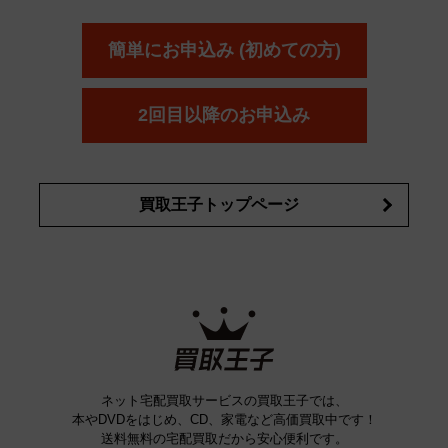
ール
オッペン化粧品
オバジ
花王
カネ
ELIXIR
Obagi
Kao
ボウ
KANEBO
簡単にお申込み (初めての方)
コスメ・香水買取の
詳細はこちら
2回目以降のお申込み
買取王子トップページ
ネット宅配買取サービスの買取王子では、
本やDVDをはじめ、CD、家電など高価買取中です！
送料無料の宅配買取だから安心便利です。