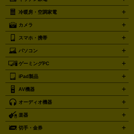
ポーター
美顔器
脱毛器
家電買取の詳細はこちら
ヘアドライヤー
トゥミ
ヘアアイロン
EMS
フェ
PORTER
TUMI
イスケア
ボディケア
マッサージ機
電気シェーバー
電動
トリー バーチ
ロレックス
TORY BURCH
ROLEX
冷暖房・空調家電
オーブンレンジ・電子レンジ
炊飯器・精米機
ホットプレー
歯ブラシ
オメガ
アンテプリマ
OMEGA
ANTEPRIMA
ト・たこ焼き器
ホームベーカリー
電気圧力鍋
ミキサー・カ
カメラ
バレンシアガ
ストーブ
ファンヒーター
電気ヒーター
ふとん乾燥機
加
ッター
調理家電
BALENCIAGA
美容機器の詳細はこちら
ワインセラー
湿器、除湿器
空気清浄器
扇風機
サーキュレーター
ボッテガ・ヴェネタ
バーバリー
Bottega Veneta
BURBERRY
スマホ・携帯
ニコン
Canon
ソニー
富士フイルム
オリンパス
パナソニ
キッチン家電買取の
ブルガリ
カルティエ
BVLGARI
Cartier
ック
一眼レフカメラ
家電買取の詳細はこちら
コンパクトデジカメ（コンデジ）
ミラ
詳細はこちら
パソコン
ドルチェ＆ガッバーナ
フェンディ
Dolce&Gabbana
FENDI
iPhone
Xperia
Android
携帯電話
ポータブル充電器
スマ
ーレス一眼
一眼レフ レンズ各種
レンズフィルター
一脚・
ートフォンアクセサリー
三脚
ロエベ
ティファニー
Loewe
Tiffany&Co.
ゲーミングPC
ノートパソコン
デスクトップパソコン
Mac
パソコンパー
ツ
PCモニター
スマホ・携帯買取の詳細はこちら
パソコン周辺機器
電子ブックリーダー
プ
カメラ買取の詳細はこちら
ブランド品買取の詳細はこちら
iPad製品
デスクトップ
ノートパソコン
PCパーツ
周辺機器
リンター
AV機器
iPad
iPad Pro
ゲーミングPC買取の詳細はこちら
iPad Air
iPad mini
パソコン買取の詳細はこちら
オーディオ機器
ブルーレイ・DVDレコーダー
iPad製品買取の詳細はこちら
音楽プレイヤー
プロジェクタ
ー
ラジカセ
ラジオ
ミニコンポ・システムコンポ
ビデオ
楽器
スピーカー
プリメインアンプ
レコードプレーヤー・ターンテ
デッキ
カラオケ機器
テレビ
ブルーレイ・DVDプレーヤ
ーブル
CDプレイヤー
イヤホン
真空管アンプ
オープンリ
ー
マイク
リモコン
ICレコーダー
記録メディア
映像用
切手・金券
ギター
ベース
アコギ
バイオリン
サックス
フルート
ールデッキ
ヘッドホン
チューナー
AVアンプ
MDプレーヤ
ケーブル