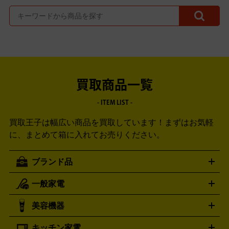
買取商品一覧
- ITEM LIST -
買取王子は幅広い商品を買取しています！
まずはお気軽
に、まとめて箱に入れてお売りください。
ブランド品
一般家電
ルイ・ヴィトン
エルメス
LOUIS VUITTON
HERMES
シャネル
グッチ
コーチ
CHANEL
GUCCI
COACH
美容機器
掃除機
アイロン
ミシン
電話機・FAX
電池・充電池
プラダ
フェリージ
ゴヤール
PRADA
Felisi
GOYARD
キッチン家電