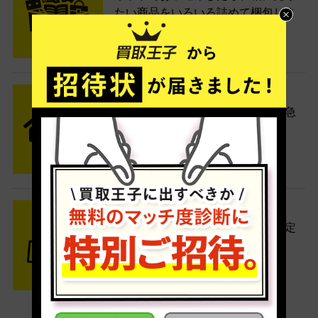
たい商品をいろいろ詰めて梱包しま
す。
STEP2 発送
送料無料でご自宅から発送！佐川急
便がご自宅まで引き取りに伺いま
す。
STEP3 ご入金
査定結果はメールでお知らせ。査定
結果がOKなら金額をお支払い！