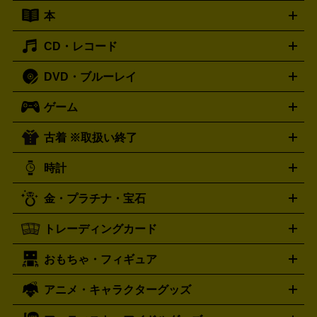
キーボード
アンプ
エフェクター
ー
イコライザー
DATデッキ
ホームシアター・サラウンドセ
本
切手シート
クオカード
テレホンカード
ANA（全日空）株
ット
ウーファー
AV機器買取の詳細はこちら
ワイヤレス・ポータブルスピーカー
スマー
主優待券
JCBギフトカード
楽器買取の詳細はこちら
はがき・年賀状
トスピーカー
交換針・カートリッジ
音響用ケーブル
記録媒
CD・レコード
漫画・コミック
小説
ビジネス書
医学書・教育書
哲学・
体
人文書
趣味・暮らし本
切手・金券買取の詳細はこちら
写真集・絵本
DVD・ブルーレイ
J-POP
アニメ・ゲーム
サウンドトラック
ロック
ハード
オーディオ買取の詳細はこちら
ロック・ヘヴィーメタル
本買取の詳細はこちら
ジャズ
クラシック
ソウル・R＆
ゲーム
映画
ドラマ
アニメ
ミュージックビデオ
アイドル
スポ
B
歌謡曲・演歌
洋楽
K-POP
ブルース・カントリー
ヒッ
ーツ
お笑い
ドキュメンタリー
舞台・ステージ
プホップ
ダンス・エレクトロニカ
フュージョン
ワール
古着 ※取扱い終了
ニンテンドー Switch2
ニンテンドー Switch
ド
ヒーリング・ニューエイジ
キッズ・ファミリー
日本の伝
スイッチ2
スイッチ
ニンテンドー 3DS
DVD買取の詳細はこちら
ニンテンドー DS
PS5
PS4
統芸能・芸能
カラオケ
スポーツ・カルチャー
プレステ5
時計
PS3
PS Vita
PSP
PS4 pro
PS2
プレステ4
プレステ3
古着買取の詳細はこちら
プレイステーション
PS VR
ゲームボーイ
ゲームボーイア
CD・レコード買取の詳細はこちら
金・プラチナ・宝石
ドバンス
ロレックス
Wii
Wii U
オメガ
ゲームキューブ
XBOX One
XBOX
ROLEX
OMEGA
One X
XBOX One S
XBOX 360
ファミコン
スーパーファ
タグホイヤー
カシオ
セイコー
TAG Heuer
SEIKO
CASIO
トレーディングカード
ゴールド
インゴット
コイン・金貨
メダル・記念品
ジュ
ミコン
ニンテンドー64
セガサターン
ドリームキャスト
G-SHOCK
パネライ
カルティエ
Gショック
Panerai
Cartier
エリー・宝石
シルバーアクセサリー
銀食器・カトラリー
PCエンジン
ネオジオ
メガドライブ
PCゲーム
ゲームパッ
おもちゃ・フィギュア
スウォッチ
ポケモンカード
遊戯王
センチュリー
ワンピースカード
デュエルマスター
Swatch
CENTURY
ド
メモリーカード
アーケードスティック
レーシングコント
ズ
ホロライブ オフィシャルカードゲーム
サプライ品
未開
ローラー
ヘッドセット
amiibo
ニンテンドークラシックミニ
タイメックス
シチズン
プレゲ
TIMEX
CITIZEN
Breguet
アニメ・キャラクターグッズ
フィギュア
プラモデル
ミニカー
レトロトイ
エアガン・
封ボックス
金・プラチナ買取の詳細はこちら
未開封パック
その他カードゲーム
その他コレク
ファミコン
ニンテンドークラシックミニスーパーファミコン
ブルガリ
ダニエル・ウェリントン
BVLGARI
Daniel Wellington
モデルガン
ドール
鉄道模型
ションカード
メガドライブミニ
レトロフリーク
レトロゲーム互換機