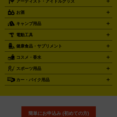
アーティスト・アイドルグッズ
ディーゼル
アルマーニ
フェンディ
VTuberグッズ
缶バッジ
アクリルグッズ
ラバスト
タペス
Diesel
ARMANI
FENDI
トリー
抱き枕カバー
おもちゃ買取の詳細はこちら
一番くじ
ぬいぐるみ
トレーディングカード買取の詳細はこちら
フランクミュラー
グッチ
ゲーム買取の詳細はこちら
FRANCK MULLER
GUCCI
お酒
ライブDVD・Blu-ray
映像ソフト
アイドルCD
写真集
ペン
ハミルトン
ハリー･ウィンストン
Hamilton
Harry Winston
ライト
タオル
アニメ・キャラクターグッズ
Tシャツ
パーカー
はっぴ
生写真
ジャー
キャンプ用品
エルメス
ルミノックス
HERMES
LUMINOX
ウイスキー
ワイン
ブランデー
日本酒・焼酎
各種アルコ
ジ
アクリルキーホルダー
買取の詳細はこちら
トートバッグ
リュック
缶バッ
ール
ジ
ベースボールシャツ
うちわ
電動工具
テント・タープ
時計買取の詳細はこちら
寝袋・キャンプ寝具
ザック・リュック
発電
機
ナイフ
バーナー・バーベキューコンロ
お酒買取の詳細はこちら
ランタン・ライ
アーティスト・アイドルグッズ
健康食品・サプリメント
穴あけ・締付工具
切断工具
研磨工具
電動工具・充電工具
ト
クッカー・調理器具
キャンプテーブル・椅子
登山靴・ト
買取の詳細はこちら
レッキングシューズ
アウトドア用品
コスメ・香水
サントリー
アサヒ
MLM
サントリーウエルネス
カルピス
ハンディGPS、レインウエアなど
電動工具買取の詳細はこちら
スポーツ用品
SK-II
健康食品・サプリメント
シャネル
ドゥ・ラ・メール
キャンプ用品買取の詳細はこちら
エスケーツー
CHANEL
資生堂
買取の詳細はこちら
ポーラ
アディクション
DE LA MER
SHISEIDO
POLA
カー・バイク用品
ゴルフクラブ・ゴルフ用品
ドライバー
アイアンセット
フェ
アユーラ
アールエムケー
アルビ
ADDICTION
AYURA
RMK
アウェイウッド
ウェッジ
パター
ユーティリティ
テニス
オン
アンプリチュード
イヴ・サンローラ
ALBION
Amplitude
タイヤ
ブレーキパーツ
カーナビ
クラッチ
ドライブレコ
ラケット
バドミントンラケット
ン
イプサ
エスティローダー
YVES SAINT LAURENT
IPSA
ーダー
カーオーディオ
エスト
エレガンス
エリクシ
ESTEE LAUDER
est
Elégance
ール
オッペン化粧品
オバジ
花王
カネ
ELIXIR
Obagi
Kao
ボウ
KANEBO
簡単にお申込み (初めての方)