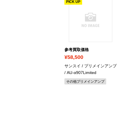
PICK UP
考買取価格
参考買取価格
21,400
¥58,500
ー / DATデッキ / DTC-
サンスイ / プリメインアンプ
ES
/ AU-α907Limited
ニー DATデッキ
その他プリメインアンプ