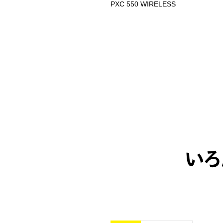
-800S
PXC 550 WIRELESS
いろ