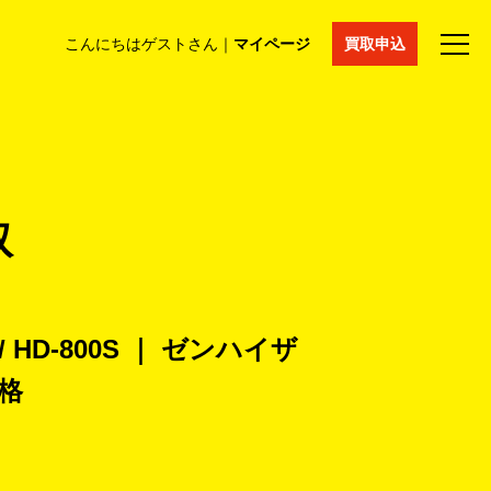
こんにちはゲストさん｜
マイページ
買取申込
法人買取
コラム
マイページ
採用情報
通販サイト
取
 HD-800S ｜ ゼンハイザ
格