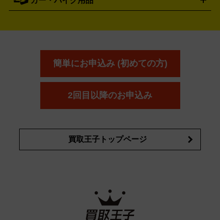
カー・バイク用品
ゴルフクラブ・ゴルフ用品
ドライバー
アイアンセット
フェ
アユーラ
アールエムケー
アルビ
ADDICTION
AYURA
RMK
アウェイウッド
ウェッジ
パター
ユーティリティ
テニス
オン
アンプリチュード
イヴ・サンローラ
ALBION
Amplitude
タイヤ
ブレーキパーツ
カーナビ
クラッチ
ドライブレコ
ラケット
バドミントンラケット
ン
イプサ
エスティローダー
YVES SAINT LAURENT
IPSA
ーダー
カーオーディオ
エスト
エレガンス
エリクシ
ESTEE LAUDER
est
Elégance
ール
オッペン化粧品
オバジ
花王
カネ
ELIXIR
Obagi
Kao
ボウ
KANEBO
簡単にお申込み (初めての方)
コスメ・香水買取の
詳細はこちら
2回目以降のお申込み
買取王子トップページ