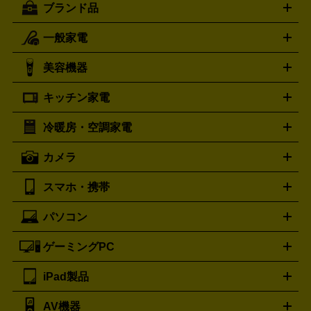
ブランド品
一般家電
ルイ・ヴィトン
エルメス
LOUIS VUITTON
HERMES
シャネル
グッチ
コーチ
CHANEL
GUCCI
COACH
美容機器
掃除機
アイロン
ミシン
電話機・FAX
電池・充電池
プラダ
フェリージ
ゴヤール
PRADA
Felisi
GOYARD
キッチン家電
ポーター
美顔器
脱毛器
家電買取の詳細はこちら
ヘアドライヤー
トゥミ
ヘアアイロン
EMS
フェ
PORTER
TUMI
イスケア
ボディケア
マッサージ機
電気シェーバー
電動
トリー バーチ
ロレックス
TORY BURCH
ROLEX
冷暖房・空調家電
オーブンレンジ・電子レンジ
炊飯器・精米機
ホットプレー
歯ブラシ
オメガ
アンテプリマ
OMEGA
ANTEPRIMA
ト・たこ焼き器
ホームベーカリー
電気圧力鍋
ミキサー・カ
カメラ
バレンシアガ
ストーブ
ファンヒーター
電気ヒーター
ふとん乾燥機
加
ッター
調理家電
BALENCIAGA
美容機器の詳細はこちら
ワインセラー
湿器、除湿器
空気清浄器
扇風機
サーキュレーター
ボッテガ・ヴェネタ
バーバリー
Bottega Veneta
BURBERRY
スマホ・携帯
ニコン
Canon
ソニー
富士フイルム
オリンパス
パナソニ
キッチン家電買取の
ブルガリ
カルティエ
BVLGARI
Cartier
ック
一眼レフカメラ
家電買取の詳細はこちら
コンパクトデジカメ（コンデジ）
ミラ
詳細はこちら
パソコン
ドルチェ＆ガッバーナ
フェンディ
Dolce&Gabbana
FENDI
iPhone
Xperia
Android
携帯電話
ポータブル充電器
スマ
ーレス一眼
一眼レフ レンズ各種
レンズフィルター
一脚・
ートフォンアクセサリー
三脚
ロエベ
ティファニー
Loewe
Tiffany&Co.
ゲーミングPC
ノートパソコン
デスクトップパソコン
Mac
パソコンパー
ツ
PCモニター
スマホ・携帯買取の詳細はこちら
パソコン周辺機器
電子ブックリーダー
プ
カメラ買取の詳細はこちら
ブランド品買取の詳細はこちら
iPad製品
デスクトップ
ノートパソコン
PCパーツ
周辺機器
リンター
AV機器
iPad
iPad Pro
ゲーミングPC買取の詳細はこちら
iPad Air
iPad mini