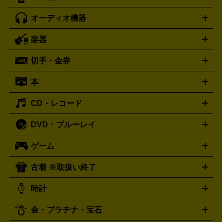
パソコン買取の詳細はこちら
オーディオ機器
ブルーレイ・DVDレコーダー
iPad製品買取の詳細はこちら
音楽プレイヤー
プロジェクタ
ー
ラジカセ
ラジオ
ミニコンポ・システムコンポ
ビデオ
楽器
スピーカー
プリメインアンプ
レコードプレーヤー・ターンテ
デッキ
カラオケ機器
テレビ
ブルーレイ・DVDプレーヤ
ーブル
CDプレイヤー
イヤホン
真空管アンプ
オープンリ
ー
マイク
リモコン
ICレコーダー
記録メディア
映像用
切手・金券
ギター
ベース
アコギ
バイオリン
サックス
フルート
ールデッキ
ヘッドホン
チューナー
AVアンプ
MDプレーヤ
ケーブル
キーボード
アンプ
エフェクター
ー
イコライザー
DATデッキ
ホームシアター・サラウンドセ
本
切手シート
クオカード
テレホンカード
ANA（全日空）株
ット
ウーファー
AV機器買取の詳細はこちら
ワイヤレス・ポータブルスピーカー
スマー
主優待券
JCBギフトカード
楽器買取の詳細はこちら
はがき・年賀状
トスピーカー
交換針・カートリッジ
音響用ケーブル
記録媒
CD・レコード
漫画・コミック
小説
ビジネス書
医学書・教育書
哲学・
体
人文書
趣味・暮らし本
切手・金券買取の詳細はこちら
写真集・絵本
DVD・ブルーレイ
J-POP
アニメ・ゲーム
サウンドトラック
ロック
ハード
オーディオ買取の詳細はこちら
ロック・ヘヴィーメタル
本買取の詳細はこちら
ジャズ
クラシック
ソウル・R＆
ゲーム
映画
ドラマ
アニメ
ミュージックビデオ
アイドル
スポ
B
歌謡曲・演歌
洋楽
K-POP
ブルース・カントリー
ヒッ
ーツ
お笑い
ドキュメンタリー
舞台・ステージ
プホップ
ダンス・エレクトロニカ
フュージョン
ワール
古着 ※取扱い終了
ニンテンドー Switch2
ニンテンドー Switch
ド
ヒーリング・ニューエイジ
キッズ・ファミリー
日本の伝
スイッチ2
スイッチ
ニンテンドー 3DS
DVD買取の詳細はこちら
ニンテンドー DS
PS5
PS4
統芸能・芸能
カラオケ
スポーツ・カルチャー
プレステ5
時計
PS3
PS Vita
PSP
PS4 pro
PS2
プレステ4
プレステ3
古着買取の詳細はこちら
プレイステーション
PS VR
ゲームボーイ
ゲームボーイア
CD・レコード買取の詳細はこちら
金・プラチナ・宝石
ドバンス
ロレックス
Wii
Wii U
オメガ
ゲームキューブ
XBOX One
XBOX
ROLEX
OMEGA