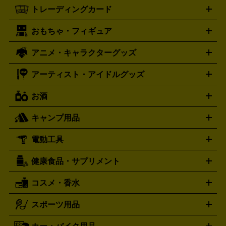
One X
XBOX One S
XBOX 360
ファミコン
スーパーファ
タグホイヤー
カシオ
セイコー
TAG Heuer
SEIKO
CASIO
トレーディングカード
ゴールド
インゴット
コイン・金貨
メダル・記念品
ジュ
ミコン
ニンテンドー64
セガサターン
ドリームキャスト
G-SHOCK
パネライ
カルティエ
Gショック
Panerai
Cartier
エリー・宝石
シルバーアクセサリー
銀食器・カトラリー
PCエンジン
ネオジオ
メガドライブ
PCゲーム
ゲームパッ
おもちゃ・フィギュア
スウォッチ
ポケモンカード
遊戯王
センチュリー
ワンピースカード
デュエルマスター
Swatch
CENTURY
ド
メモリーカード
アーケードスティック
レーシングコント
ズ
ホロライブ オフィシャルカードゲーム
サプライ品
未開
ローラー
ヘッドセット
amiibo
ニンテンドークラシックミニ
タイメックス
シチズン
プレゲ
TIMEX
CITIZEN
Breguet
アニメ・キャラクターグッズ
フィギュア
プラモデル
ミニカー
レトロトイ
エアガン・
封ボックス
金・プラチナ買取の詳細はこちら
未開封パック
その他カードゲーム
その他コレク
ファミコン
ニンテンドークラシックミニスーパーファミコン
ブルガリ
ダニエル・ウェリントン
BVLGARI
Daniel Wellington
モデルガン
ドール
鉄道模型
ションカード
メガドライブミニ
レトロフリーク
レトロゲーム互換機
アーティスト・アイドルグッズ
ディーゼル
アルマーニ
フェンディ
VTuberグッズ
缶バッジ
アクリルグッズ
ラバスト
タペス
Diesel
ARMANI
FENDI
トリー
抱き枕カバー
おもちゃ買取の詳細はこちら
一番くじ
ぬいぐるみ
トレーディングカード買取の詳細はこちら
フランクミュラー
グッチ
ゲーム買取の詳細はこちら
FRANCK MULLER
GUCCI
お酒
ライブDVD・Blu-ray
映像ソフト
アイドルCD
写真集
ペン
ハミルトン
ハリー･ウィンストン
Hamilton
Harry Winston
ライト
タオル
アニメ・キャラクターグッズ
Tシャツ
パーカー
はっぴ
生写真
ジャー
キャンプ用品
エルメス
ルミノックス
HERMES
LUMINOX
ウイスキー
ワイン
ブランデー
日本酒・焼酎
各種アルコ
ジ
アクリルキーホルダー
買取の詳細はこちら
トートバッグ
リュック
缶バッ
ール
ジ
ベースボールシャツ
うちわ
電動工具
テント・タープ
時計買取の詳細はこちら
寝袋・キャンプ寝具
ザック・リュック
発電
機
ナイフ
バーナー・バーベキューコンロ
お酒買取の詳細はこちら
ランタン・ライ
アーティスト・アイドルグッズ
健康食品・サプリメント
穴あけ・締付工具
切断工具
研磨工具
電動工具・充電工具
ト
クッカー・調理器具
キャンプテーブル・椅子
登山靴・ト
買取の詳細はこちら
レッキングシューズ
アウトドア用品
コスメ・香水
サントリー
アサヒ
MLM
サントリーウエルネス
カルピス
ハンディGPS、レインウエアなど
電動工具買取の詳細はこちら
スポーツ用品
SK-II
健康食品・サプリメント
シャネル
ドゥ・ラ・メール
キャンプ用品買取の詳細はこちら
エスケーツー
CHANEL
資生堂
買取の詳細はこちら
ポーラ
アディクション
DE LA MER
SHISEIDO
POLA