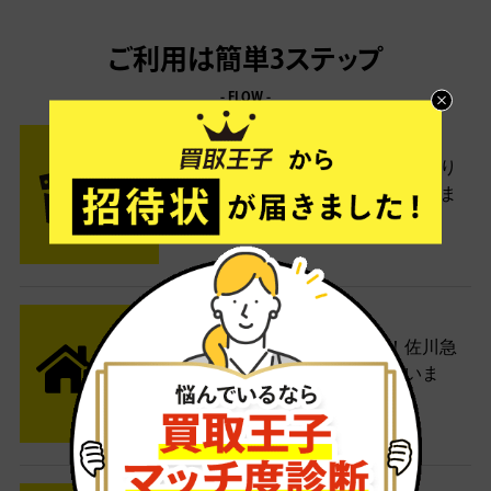
ご利用は簡単3ステップ
- FLOW -
STEP1 お申込み・梱包
ネットでお申込みしたら、箱に売り
たい商品をいろいろ詰めて梱包しま
す。
STEP2 発送
送料無料でご自宅から発送！佐川急
便がご自宅まで引き取りに伺いま
す。