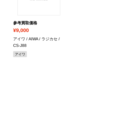
参考買取価格
参考買取価格
¥9,000
¥6,000
アイワ / AIWA / ラジカセ /
ナショナル / National / 
CS-J88
オ / EA-725
アイワ
ナショナル