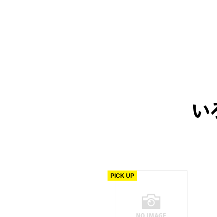
い
PICK UP