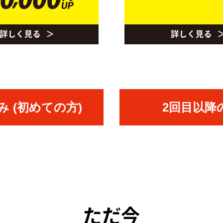
 (初めての方)
2回目以降
ただ今