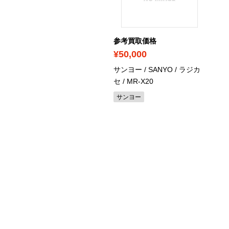
考買取価格
参考買取価格
8,400
¥50,000
ソニック / panasonic /
サンヨー / SANYO / ラジカ
ロジェクター / TH-
セ / MR-X20
2000
サンヨー
ナソニック