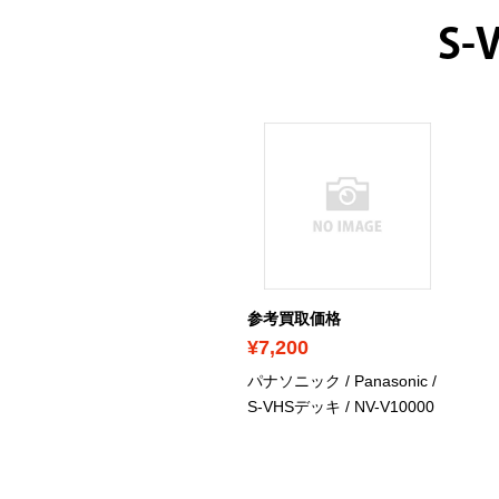
S
ICK UP
考買取価格
参考買取価格
17,500
¥7,200
ター / Victor / S-VHSビ
パナソニック / Panasonic /
オデッキ / HR-VX11
S-VHSデッキ / NV-V10000