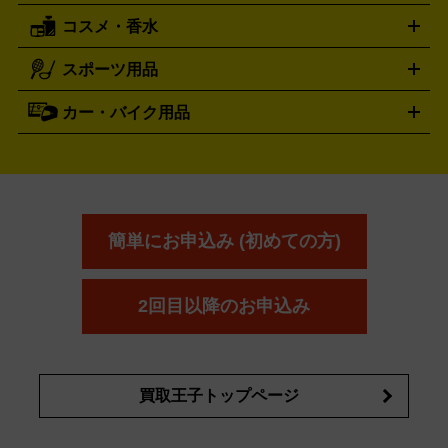
レッキングシューズ
アウトドア用品
コスメ・香水
サントリー
アサヒ
MLM
サントリーウエルネス
カルピス
ハンディGPS、レインウエアなど
電動工具買取の詳細はこちら
スポーツ用品
SK-II
健康食品・サプリメント
シャネル
ドゥ・ラ・メール
キャンプ用品買取の詳細はこちら
エスケーツー
CHANEL
資生堂
買取の詳細はこちら
ポーラ
アディクション
DE LA MER
SHISEIDO
POLA
カー・バイク用品
ゴルフクラブ・ゴルフ用品
ドライバー
アイアンセット
フェ
アユーラ
アールエムケー
アルビ
ADDICTION
AYURA
RMK
アウェイウッド
ウェッジ
パター
ユーティリティ
テニス
オン
アンプリチュード
イヴ・サンローラ
ALBION
Amplitude
タイヤ
ブレーキパーツ
カーナビ
クラッチ
ドライブレコ
ラケット
バドミントンラケット
ン
イプサ
エスティローダー
YVES SAINT LAURENT
IPSA
ーダー
カーオーディオ
エスト
エレガンス
エリクシ
ESTEE LAUDER
est
Elégance
ール
オッペン化粧品
オバジ
花王
カネ
ELIXIR
Obagi
Kao
ボウ
KANEBO
簡単にお申込み (初めての方)
コスメ・香水買取の
詳細はこちら
2回目以降のお申込み
買取王子トップページ