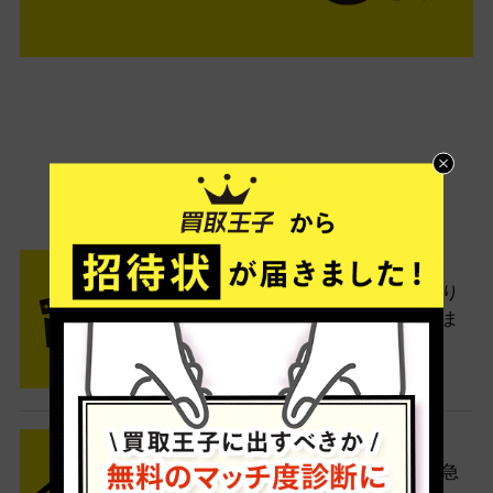
ご利用は簡単3ステップ
- FLOW -
STEP1 お申込み・梱包
ネットでお申込みしたら、箱に売り
たい商品をいろいろ詰めて梱包しま
す。
STEP2 発送
送料無料でご自宅から発送！佐川急