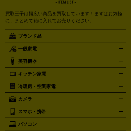
- ITEM LIST -
買取王子は幅広い商品を買取しています！
まずはお気軽
に、まとめて箱に入れてお売りください。
ブランド品
一般家電
ルイ・ヴィトン
エルメス
LOUIS VUITTON
HERMES
シャネル
グッチ
コーチ
CHANEL
GUCCI
COACH
美容機器
掃除機
アイロン
ミシン
電話機・FAX
電池・充電池
プラダ
フェリージ
ゴヤール
PRADA
Felisi
GOYARD
キッチン家電
ポーター
美顔器
脱毛器
家電買取の詳細はこちら
ヘアドライヤー
トゥミ
ヘアアイロン
EMS
フェ
PORTER
TUMI
イスケア
ボディケア
マッサージ機
電気シェーバー
電動
トリー バーチ
ロレックス
TORY BURCH
ROLEX
冷暖房・空調家電
オーブンレンジ・電子レンジ
炊飯器・精米機
ホットプレー
歯ブラシ
オメガ
アンテプリマ
OMEGA
ANTEPRIMA
ト・たこ焼き器
ホームベーカリー
電気圧力鍋
ミキサー・カ
カメラ
バレンシアガ
ストーブ
ファンヒーター
電気ヒーター
ふとん乾燥機
加
ッター
調理家電
BALENCIAGA
美容機器の詳細はこちら
ワインセラー
湿器、除湿器
空気清浄器
扇風機
サーキュレーター
ボッテガ・ヴェネタ
バーバリー
Bottega Veneta
BURBERRY
スマホ・携帯
ニコン
Canon
ソニー
富士フイルム
オリンパス
パナソニ
キッチン家電買取の
ブルガリ
カルティエ
BVLGARI
Cartier
ック
一眼レフカメラ
家電買取の詳細はこちら
コンパクトデジカメ（コンデジ）
ミラ
詳細はこちら
パソコン
ドルチェ＆ガッバーナ
フェンディ
Dolce&Gabbana
FENDI
iPhone
Xperia
Android
携帯電話
ポータブル充電器
スマ
ーレス一眼
一眼レフ レンズ各種
レンズフィルター
一脚・