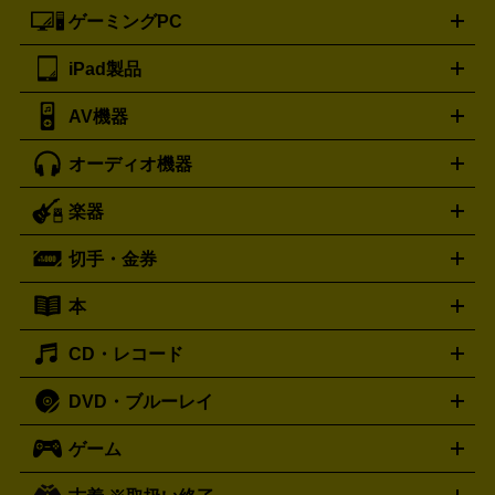
ートフォンアクセサリー
三脚
ロエベ
ティファニー
Loewe
Tiffany&Co.
ゲーミングPC
ノートパソコン
デスクトップパソコン
Mac
パソコンパー
ツ
PCモニター
スマホ・携帯買取の詳細はこちら
パソコン周辺機器
電子ブックリーダー
プ
カメラ買取の詳細はこちら
ブランド品買取の詳細はこちら
iPad製品
デスクトップ
ノートパソコン
PCパーツ
周辺機器
リンター
AV機器
iPad
iPad Pro
ゲーミングPC買取の詳細はこちら
iPad Air
iPad mini
パソコン買取の詳細はこちら
オーディオ機器
ブルーレイ・DVDレコーダー
iPad製品買取の詳細はこちら
音楽プレイヤー
プロジェクタ
ー
ラジカセ
ラジオ
ミニコンポ・システムコンポ
ビデオ
楽器
スピーカー
プリメインアンプ
レコードプレーヤー・ターンテ
デッキ
カラオケ機器
テレビ
ブルーレイ・DVDプレーヤ
ーブル
CDプレイヤー
イヤホン
真空管アンプ
オープンリ
ー
マイク
リモコン
ICレコーダー
記録メディア
映像用
切手・金券
ギター
ベース
アコギ
バイオリン
サックス
フルート
ールデッキ
ヘッドホン
チューナー
AVアンプ
MDプレーヤ
ケーブル
キーボード
アンプ
エフェクター
ー
イコライザー
DATデッキ
ホームシアター・サラウンドセ
本
切手シート
クオカード
テレホンカード
ANA（全日空）株
ット
ウーファー
AV機器買取の詳細はこちら
ワイヤレス・ポータブルスピーカー
スマー
主優待券
JCBギフトカード
楽器買取の詳細はこちら
はがき・年賀状
トスピーカー
交換針・カートリッジ
音響用ケーブル
記録媒
CD・レコード
漫画・コミック
小説
ビジネス書
医学書・教育書
哲学・
体
人文書
趣味・暮らし本
切手・金券買取の詳細はこちら
写真集・絵本
DVD・ブルーレイ
J-POP
アニメ・ゲーム
サウンドトラック
ロック
ハード
オーディオ買取の詳細はこちら
ロック・ヘヴィーメタル
本買取の詳細はこちら
ジャズ
クラシック
ソウル・R＆
ゲーム
映画
ドラマ
アニメ
ミュージックビデオ
アイドル
スポ
B
歌謡曲・演歌
洋楽
K-POP
ブルース・カントリー
ヒッ
ーツ
お笑い
ドキュメンタリー
舞台・ステージ
プホップ
ダンス・エレクトロニカ
フュージョン
ワール