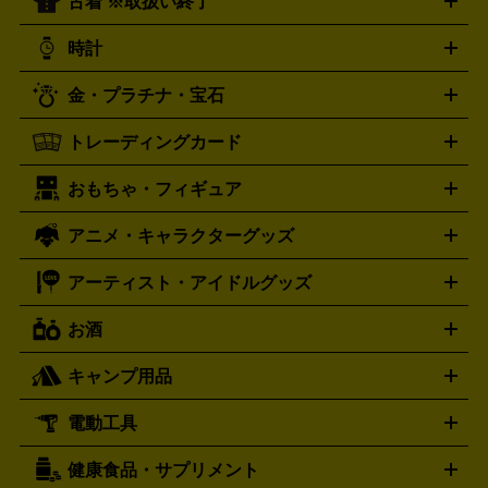
古着 ※取扱い終了
ニンテンドー Switch2
ニンテンドー Switch
ド
ヒーリング・ニューエイジ
キッズ・ファミリー
日本の伝
スイッチ2
スイッチ
ニンテンドー 3DS
DVD買取の詳細はこちら
ニンテンドー DS
PS5
PS4
統芸能・芸能
カラオケ
スポーツ・カルチャー
プレステ5
時計
PS3
PS Vita
PSP
PS4 pro
PS2
プレステ4
プレステ3
古着買取の詳細はこちら
プレイステーション
PS VR
ゲームボーイ
ゲームボーイア
CD・レコード買取の詳細はこちら
金・プラチナ・宝石
ドバンス
ロレックス
Wii
Wii U
オメガ
ゲームキューブ
XBOX One
XBOX
ROLEX
OMEGA
One X
XBOX One S
XBOX 360
ファミコン
スーパーファ
タグホイヤー
カシオ
セイコー
TAG Heuer
SEIKO
CASIO
トレーディングカード
ゴールド
インゴット
コイン・金貨
メダル・記念品
ジュ
ミコン
ニンテンドー64
セガサターン
ドリームキャスト
G-SHOCK
パネライ
カルティエ
Gショック
Panerai
Cartier
エリー・宝石
シルバーアクセサリー
銀食器・カトラリー
PCエンジン
ネオジオ
メガドライブ
PCゲーム
ゲームパッ
おもちゃ・フィギュア
スウォッチ
ポケモンカード
遊戯王
センチュリー
ワンピースカード
デュエルマスター
Swatch
CENTURY
ド
メモリーカード
アーケードスティック
レーシングコント
ズ
ホロライブ オフィシャルカードゲーム
サプライ品
未開
ローラー
ヘッドセット
amiibo
ニンテンドークラシックミニ
タイメックス
シチズン
プレゲ
TIMEX
CITIZEN
Breguet
アニメ・キャラクターグッズ
フィギュア
プラモデル
ミニカー
レトロトイ
エアガン・
封ボックス
金・プラチナ買取の詳細はこちら
未開封パック
その他カードゲーム
その他コレク
ファミコン
ニンテンドークラシックミニスーパーファミコン
ブルガリ
ダニエル・ウェリントン
BVLGARI
Daniel Wellington
モデルガン
ドール
鉄道模型
ションカード
メガドライブミニ
レトロフリーク
レトロゲーム互換機
アーティスト・アイドルグッズ
ディーゼル
アルマーニ
フェンディ
VTuberグッズ
缶バッジ
アクリルグッズ
ラバスト
タペス
Diesel
ARMANI
FENDI
トリー
抱き枕カバー
おもちゃ買取の詳細はこちら
一番くじ
ぬいぐるみ
トレーディングカード買取の詳細はこちら
フランクミュラー
グッチ
ゲーム買取の詳細はこちら
FRANCK MULLER
GUCCI
お酒
ライブDVD・Blu-ray
映像ソフト
アイドルCD
写真集
ペン
ハミルトン
ハリー･ウィンストン
Hamilton
Harry Winston
ライト
タオル
アニメ・キャラクターグッズ
Tシャツ
パーカー
はっぴ
生写真
ジャー
キャンプ用品
エルメス
ルミノックス
HERMES
LUMINOX
ウイスキー
ワイン
ブランデー
日本酒・焼酎
各種アルコ
ジ
アクリルキーホルダー
買取の詳細はこちら
トートバッグ
リュック
缶バッ
ール
ジ
ベースボールシャツ
うちわ
電動工具
テント・タープ
時計買取の詳細はこちら
寝袋・キャンプ寝具
ザック・リュック
発電
機
ナイフ
バーナー・バーベキューコンロ
お酒買取の詳細はこちら
ランタン・ライ
アーティスト・アイドルグッズ
健康食品・サプリメント
穴あけ・締付工具
切断工具
研磨工具
電動工具・充電工具
ト
クッカー・調理器具
キャンプテーブル・椅子
登山靴・ト
買取の詳細はこちら