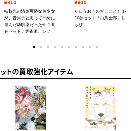
¥310
¥900
転校先の清楚可憐な美少女
りゅうおうのおしごと！ 1-
が、昔男子と思って一緒に
20巻セット / 白鳥士郎、し
遊んだ幼馴染だった件 1-9
らび
巻セット / 雲雀湯、シソ
セットの買取強化アイテム