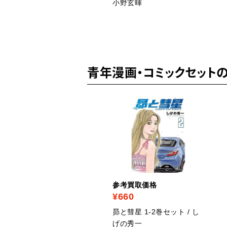
田正美
小野玄暉
青年漫画・コミックセット
考買取価格
参考買取価格
1,660
¥660
田舎のおっさん、剣聖に
昴と彗星 1-2巻セット / し
る～ただの田舎の剣術師
げの秀一