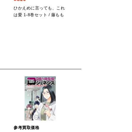
ひかえめに言っても、これ
犬飼さんは隠れ溺愛上司
は愛 1-8巻セット / 藤もも
今夜だけは「好き」を我
できません！ 1-4巻セッ
/ いとすぎ常
参考買取価格
参考買取価格