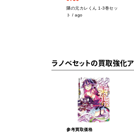
メかウツツか 1-5巻セッ
隣の元カレくん 1-3巻セッ
 / 咲坂伊緒
ト / ago
ラノベセットの買取強化ア
ICK UP
考買取価格
参考買取価格