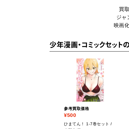
買
ジャ
映画
少年漫画・コミックセット
考買取価格
参考買取価格
1,200
¥500
闘士星矢 1-28巻セット /
ひまてん！ 1-7巻セット /