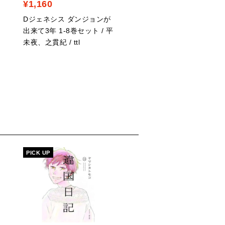
¥1,160
¥880
Dジェネシス ダンジョンが
捨てられ聖女の異世界ご
出来て3年 1-8巻セット / 平
ん旅 隠れスキルでキャ
未夜、之貫紀 / ttl
ングカーを召喚しました 
4巻セット / 小神奈々、
織 / 仁藤あかね
PICK UP