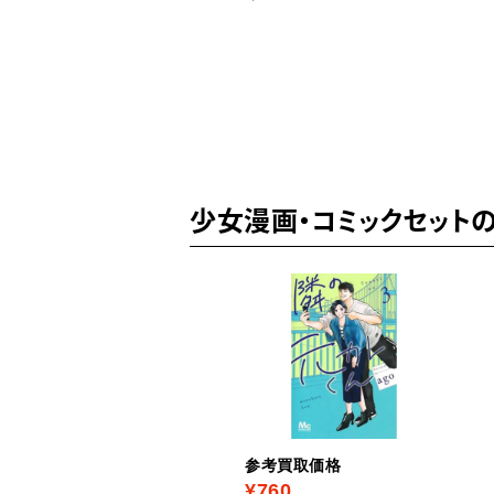
だったのに、大成した弟
たちが俺を放ってくれな
件～ 1-9巻セット / 佐賀
しげる 他
少女漫画・コミックセット
考買取価格
参考買取価格
360
¥760