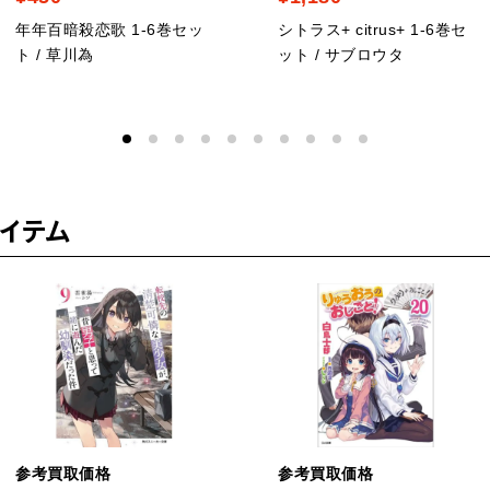
年年百暗殺恋歌 1-6巻セッ
シトラス+ citrus+ 1-6巻セ
ト / 草川為
ット / サブロウタ
イテム
参考買取価格
参考買取価格