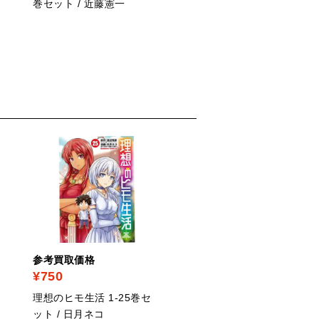
巻セット / 近藤憲一
15巻セット / 青井聖
PICK UP
参考買取価格
参考買取価格
¥750
¥2,810
理想のヒモ生活 1-25巻セ
メダリスト 1-13巻セット
ット / 日月ネコ
つるまいかだ