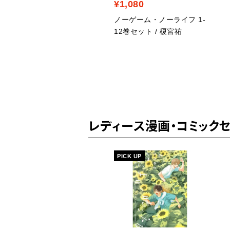
1,930
¥1,080
妹生活 1-16巻セット / 三
ノーゲーム・ノーライフ 1-
ごーすと、Hiten
12巻セット / 榎宮祐
レディース漫画・コミック
PICK UP