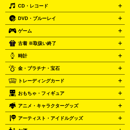
主優待券
JCBギフトカード
楽器買取の詳細はこちら
はがき・年賀状
トスピーカー
交換針・カートリッジ
音響用ケーブル
記録媒
CD・レコード
漫画・コミック
小説
ビジネス書
医学書・教育書
哲学・
体
人文書
趣味・暮らし本
切手・金券買取の詳細はこちら
写真集・絵本
DVD・ブルーレイ
J-POP
アニメ・ゲーム
サウンドトラック
ロック
ハード
オーディオ買取の詳細はこちら
ロック・ヘヴィーメタル
本買取の詳細はこちら
ジャズ
クラシック
ソウル・R＆
ゲーム
映画
ドラマ
アニメ
ミュージックビデオ
アイドル
スポ
B
歌謡曲・演歌
洋楽
K-POP
ブルース・カントリー
ヒッ
ーツ
お笑い
ドキュメンタリー
舞台・ステージ
プホップ
ダンス・エレクトロニカ
フュージョン
ワール
古着 ※取扱い終了
ニンテンドー Switch2
ニンテンドー Switch
ド
ヒーリング・ニューエイジ
キッズ・ファミリー
日本の伝
スイッチ2
スイッチ
ニンテンドー 3DS
DVD買取の詳細はこちら
ニンテンドー DS
PS5
PS4
統芸能・芸能
カラオケ
スポーツ・カルチャー
プレステ5
時計
PS3
PS Vita
PSP
PS4 pro
PS2
プレステ4
プレステ3
古着買取の詳細はこちら
プレイステーション
PS VR
ゲームボーイ
ゲームボーイア
CD・レコード買取の詳細はこちら
金・プラチナ・宝石
ドバンス
ロレックス
Wii
Wii U
オメガ
ゲームキューブ
XBOX One
XBOX
ROLEX
OMEGA
One X
XBOX One S
XBOX 360
ファミコン
スーパーファ
タグホイヤー
カシオ
セイコー
TAG Heuer
SEIKO
CASIO
トレーディングカード
ゴールド
インゴット
コイン・金貨
メダル・記念品
ジュ
ミコン
ニンテンドー64
セガサターン
ドリームキャスト
G-SHOCK
パネライ
カルティエ
Gショック
Panerai
Cartier
エリー・宝石
シルバーアクセサリー
銀食器・カトラリー
PCエンジン
ネオジオ
メガドライブ
PCゲーム
ゲームパッ
おもちゃ・フィギュア
スウォッチ
ポケモンカード
遊戯王
センチュリー
ワンピースカード
デュエルマスター
Swatch
CENTURY
ド
メモリーカード
アーケードスティック
レーシングコント
ズ
ホロライブ オフィシャルカードゲーム
サプライ品
未開
ローラー
ヘッドセット
amiibo
ニンテンドークラシックミニ
タイメックス
シチズン
プレゲ
TIMEX
CITIZEN
Breguet
アニメ・キャラクターグッズ
フィギュア
プラモデル
ミニカー
レトロトイ
エアガン・
封ボックス
金・プラチナ買取の詳細はこちら
未開封パック
その他カードゲーム
その他コレク
ファミコン
ニンテンドークラシックミニスーパーファミコン
ブルガリ
ダニエル・ウェリントン
BVLGARI
Daniel Wellington
モデルガン
ドール
鉄道模型
ションカード
メガドライブミニ
レトロフリーク
レトロゲーム互換機
アーティスト・アイドルグッズ
ディーゼル
アルマーニ
フェンディ
VTuberグッズ
缶バッジ
アクリルグッズ
ラバスト
タペス
Diesel
ARMANI
FENDI
トリー
抱き枕カバー
おもちゃ買取の詳細はこちら
一番くじ
ぬいぐるみ
トレーディングカード買取の詳細はこちら
フランクミュラー
グッチ
ゲーム買取の詳細はこちら
FRANCK MULLER
GUCCI