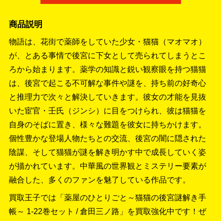
商品説明
物語は、花街で薬師をしていた少女・猫猫（マオマオ）
が、とある事情で後宮に下女として売られてしまうとこ
ろから始まります。薬学の知識と鋭い観察眼を持つ猫猫
は、後宮で起こる不可解な事件や謎を、持ち前の好奇心
と推理力で次々と解決していきます。彼女の才能を見抜
いた宦官・壬氏（ジンシ）に目をつけられ、彼は猫猫を
自身のそばに置き、様々な難題を彼女に持ちかけます。
個性豊かな登場人物たちとの交流、後宮の闇に隠された
陰謀、そして猫猫が謎を解き明かす中で成長していく姿
が描かれています。中華風の世界観とミステリー要素が
融合した、多くのファンを魅了している作品です。
買取王子では「薬屋のひとりごと～猫猫の後宮謎解き手
帳～ 1-22巻セット / 倉田三ノ路」を買取強化中です！
ぜ