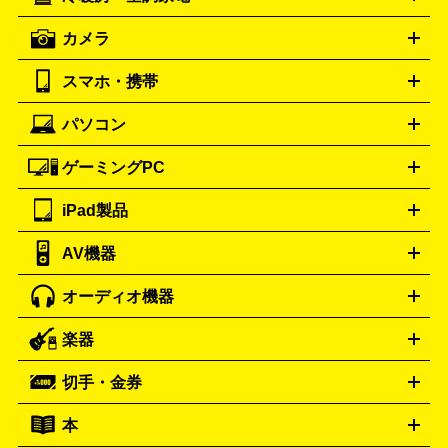
オーブンレンジ・電子レンジ
炊飯器・精米機
ホットプレー
歯ブラシ
オメガ
アンテプリマ
OMEGA
ANTEPRIMA
ト・たこ焼き器
ホームベーカリー
電気圧力鍋
ミキサー・カ
カメラ
バレンシアガ
ストーブ
ファンヒーター
電気ヒーター
ふとん乾燥機
加
ッター
調理家電
BALENCIAGA
美容機器の詳細はこちら
ワインセラー
湿器、除湿器
空気清浄器
扇風機
サーキュレーター
ボッテガ・ヴェネタ
バーバリー
Bottega Veneta
BURBERRY
スマホ・携帯
ニコン
Canon
ソニー
富士フイルム
オリンパス
パナソニ
キッチン家電買取の
ブルガリ
カルティエ
BVLGARI
Cartier
ック
一眼レフカメラ
家電買取の詳細はこちら
コンパクトデジカメ（コンデジ）
ミラ
詳細はこちら
パソコン
ドルチェ＆ガッバーナ
フェンディ
Dolce&Gabbana
FENDI
iPhone
Xperia
Android
携帯電話
ポータブル充電器
スマ
ーレス一眼
一眼レフ レンズ各種
レンズフィルター
一脚・
ートフォンアクセサリー
三脚
ロエベ
ティファニー
Loewe
Tiffany&Co.
ゲーミングPC
ノートパソコン
デスクトップパソコン
Mac
パソコンパー
ツ
PCモニター
スマホ・携帯買取の詳細はこちら
パソコン周辺機器
電子ブックリーダー
プ
カメラ買取の詳細はこちら
ブランド品買取の詳細はこちら
iPad製品
デスクトップ
ノートパソコン
PCパーツ
周辺機器
リンター
AV機器
iPad
iPad Pro
ゲーミングPC買取の詳細はこちら
iPad Air
iPad mini
パソコン買取の詳細はこちら
オーディオ機器
ブルーレイ・DVDレコーダー
iPad製品買取の詳細はこちら
音楽プレイヤー
プロジェクタ
ー
ラジカセ
ラジオ
ミニコンポ・システムコンポ
ビデオ
楽器
スピーカー
プリメインアンプ
レコードプレーヤー・ターンテ
デッキ
カラオケ機器
テレビ
ブルーレイ・DVDプレーヤ
ーブル
CDプレイヤー
イヤホン
真空管アンプ
オープンリ
ー
マイク
リモコン
ICレコーダー
記録メディア
映像用
切手・金券
ギター
ベース
アコギ
バイオリン
サックス
フルート
ールデッキ
ヘッドホン
チューナー
AVアンプ
MDプレーヤ
ケーブル
キーボード
アンプ
エフェクター
ー
イコライザー
DATデッキ
ホームシアター・サラウンドセ
本
切手シート
クオカード
テレホンカード
ANA（全日空）株
ット
ウーファー
AV機器買取の詳細はこちら
ワイヤレス・ポータブルスピーカー
スマー