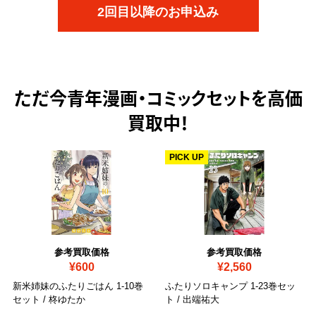
2回目以降のお申込み
ただ今
青年漫画・コミックセットを高価
買取中！
PICK UP
参考買取価格
参考買取価格
¥600
¥2,560
新米姉妹のふたりごはん 1-10巻
ふたりソロキャンプ 1-23巻セッ
セット / 柊ゆたか
ト / 出端祐大