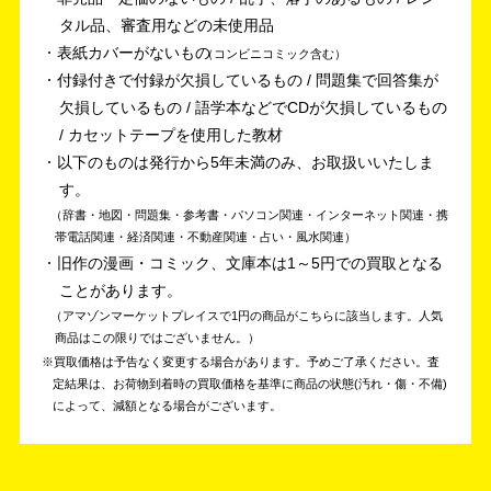
タル品、審査用などの未使用品
表紙カバーがないもの
コンビニコミック含む
付録付きで付録が欠損しているもの / 問題集で回答集が
欠損しているもの / 語学本などでCDが欠損しているもの
/ カセットテープを使用した教材
以下のものは発行から5年未満のみ、お取扱いいたしま
す。
辞書・地図・問題集・参考書・パソコン関連・インターネット関連・携
帯電話関連・経済関連・不動産関連・占い・風水関連
旧作の漫画・コミック、文庫本は1～5円での買取となる
ことがあります。
アマゾンマーケットプレイスで1円の商品がこちらに該当します。人気
商品はこの限りではございません。
買取価格は予告なく変更する場合があります。予めご了承ください。
査
定結果は、お荷物到着時の買取価格を基準に商品の状態(汚れ・傷・不備)
によって、減額となる場合がございます。