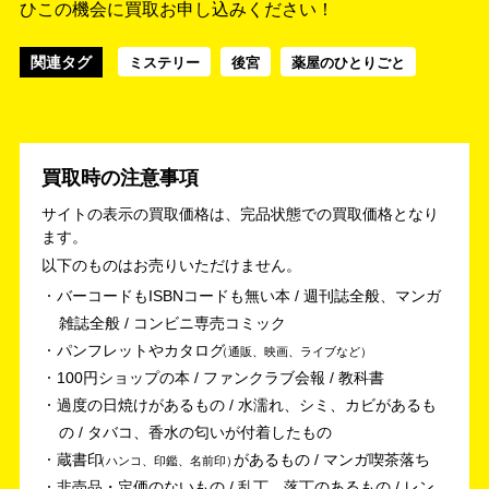
ひこの機会に買取お申し込みください！
関連タグ
ミステリー
後宮
薬屋のひとりごと
買取時の注意事項
サイトの表示の買取価格は、完品状態での買取価格となり
ます。
以下のものはお売りいただけません。
バーコードもISBNコードも無い本 / 週刊誌全般、マンガ
雑誌全般 / コンビニ専売コミック
パンフレットやカタログ
通販、映画、ライブなど
100円ショップの本 / ファンクラブ会報 / 教科書
過度の日焼けがあるもの / 水濡れ、シミ、カビがあるも
の / タバコ、香水の匂いが付着したもの
蔵書印
があるもの / マンガ喫茶落ち
ハンコ、印鑑、名前印
非売品・定価のないもの / 乱丁、落丁のあるもの / レン