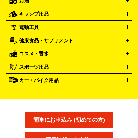
お酒
ライブDVD・Blu-ray
映像ソフト
アイドルCD
写真集
ペン
ハミルトン
ハリー･ウィンストン
Hamilton
Harry Winston
ライト
タオル
アニメ・キャラクターグッズ
Tシャツ
パーカー
はっぴ
生写真
ジャー
キャンプ用品
エルメス
ルミノックス
HERMES
LUMINOX
ウイスキー
ワイン
ブランデー
日本酒・焼酎
各種アルコ
ジ
アクリルキーホルダー
買取の詳細はこちら
トートバッグ
リュック
缶バッ
ール
ジ
ベースボールシャツ
うちわ
電動工具
テント・タープ
時計買取の詳細はこちら
寝袋・キャンプ寝具
ザック・リュック
発電
機
ナイフ
バーナー・バーベキューコンロ
お酒買取の詳細はこちら
ランタン・ライ
アーティスト・アイドルグッズ
健康食品・サプリメント
穴あけ・締付工具
切断工具
研磨工具
電動工具・充電工具
ト
クッカー・調理器具
キャンプテーブル・椅子
登山靴・ト
買取の詳細はこちら
レッキングシューズ
アウトドア用品
コスメ・香水
サントリー
アサヒ
MLM
サントリーウエルネス
カルピス
ハンディGPS、レインウエアなど
電動工具買取の詳細はこちら
スポーツ用品
SK-II
健康食品・サプリメント
シャネル
ドゥ・ラ・メール
キャンプ用品買取の詳細はこちら
エスケーツー
CHANEL
資生堂
買取の詳細はこちら
ポーラ
アディクション
DE LA MER
SHISEIDO
POLA
カー・バイク用品
ゴルフクラブ・ゴルフ用品
ドライバー
アイアンセット
フェ
アユーラ
アールエムケー
アルビ
ADDICTION
AYURA
RMK
アウェイウッド
ウェッジ
パター
ユーティリティ
テニス
オン
アンプリチュード
イヴ・サンローラ
ALBION
Amplitude
タイヤ
ブレーキパーツ
カーナビ
クラッチ
ドライブレコ
ラケット
バドミントンラケット
ン
イプサ
エスティローダー
YVES SAINT LAURENT
IPSA
ーダー
カーオーディオ
エスト
エレガンス
エリクシ
ESTEE LAUDER
est
Elégance
ール
オッペン化粧品
オバジ
花王
カネ
ELIXIR
Obagi
Kao
ボウ
KANEBO
簡単にお申込み (初めての方)
コスメ・香水買取の
詳細はこちら