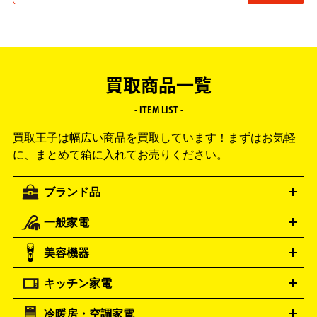
買取商品一覧
- ITEM LIST -
買取王子は幅広い商品を買取しています！
まずはお気軽
に、まとめて箱に入れてお売りください。
ブランド品
一般家電
ルイ・ヴィトン
エルメス
LOUIS VUITTON
HERMES
シャネル
グッチ
コーチ
CHANEL
GUCCI
COACH
美容機器
掃除機
アイロン
ミシン
電話機・FAX
電池・充電池
プラダ
フェリージ
ゴヤール
PRADA
Felisi
GOYARD
キッチン家電
ポーター
美顔器
脱毛器
家電買取の詳細はこちら
ヘアドライヤー
トゥミ
ヘアアイロン
EMS
フェ
PORTER
TUMI
イスケア
ボディケア
マッサージ機
電気シェーバー
電動
トリー バーチ
ロレックス
TORY BURCH
ROLEX
冷暖房・空調家電