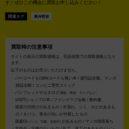
す！
ぜひこの機会に買取お申し込みください！
関連タグ
奥仲哲弥
買取時の注意事項
サイトの表示の買取価格は、完品状態での買取価格となり
ます。
以下のものはお売りいただけません。
バーコードもISBNコードも無い本 / 週刊誌全般、マンガ
雑誌全般 / コンビニ専売コミック
パンフレットやカタログ
通販、映画、ライブなど
100円ショップの本 / ファンクラブ会報 / 教科書
過度の日焼けがあるもの / 水濡れ、シミ、カビがあるも
の / タバコ、香水の匂いが付着したもの
蔵書印
があるもの / マンガ喫茶落ち
ハンコ、印鑑、名前印
非売品・定価のないもの / 乱丁、落丁のあるもの / レン