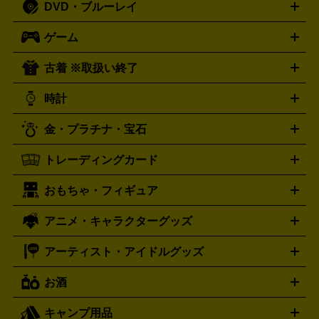
DVD・ブルーレイ
J-POP
アニメ・ゲーム
サウンドトラック
ロック
ハード
オーディオ買取の詳細はこちら
ロック・ヘヴィーメタル
本買取の詳細はこちら
ジャズ
クラシック
ソウル・R＆
ゲーム
映画
ドラマ
アニメ
ミュージックビデオ
アイドル
スポ
B
歌謡曲・演歌
洋楽
K-POP
ブルース・カントリー
ヒッ
ーツ
お笑い
ドキュメンタリー
舞台・ステージ
プホップ
ダンス・エレクトロニカ
フュージョン
ワール
古着 ※取扱い終了
ニンテンドー Switch2
ニンテンドー Switch
ド
ヒーリング・ニューエイジ
キッズ・ファミリー
日本の伝
スイッチ2
スイッチ
ニンテンドー 3DS
DVD買取の詳細はこちら
ニンテンドー DS
PS5
PS4
統芸能・芸能
カラオケ
スポーツ・カルチャー
プレステ5
時計
PS3
PS Vita
PSP
PS4 pro
PS2
プレステ4
プレステ3
古着買取の詳細はこちら
プレイステーション
PS VR
ゲームボーイ
ゲームボーイア
CD・レコード買取の詳細はこちら
金・プラチナ・宝石
ドバンス
ロレックス
Wii
Wii U
オメガ
ゲームキューブ
XBOX One
XBOX
ROLEX
OMEGA
One X
XBOX One S
XBOX 360
ファミコン
スーパーファ
タグホイヤー
カシオ
セイコー
TAG Heuer
SEIKO
CASIO
トレーディングカード
ゴールド
インゴット
コイン・金貨
メダル・記念品
ジュ
ミコン
ニンテンドー64
セガサターン
ドリームキャスト
G-SHOCK
パネライ
カルティエ
Gショック
Panerai
Cartier
エリー・宝石
シルバーアクセサリー
銀食器・カトラリー
PCエンジン
ネオジオ
メガドライブ
PCゲーム
ゲームパッ
おもちゃ・フィギュア
スウォッチ
ポケモンカード
遊戯王
センチュリー
ワンピースカード
デュエルマスター
Swatch
CENTURY
ド
メモリーカード
アーケードスティック
レーシングコント
ズ
ホロライブ オフィシャルカードゲーム
サプライ品
未開
ローラー
ヘッドセット
amiibo
ニンテンドークラシックミニ
タイメックス
シチズン
プレゲ
TIMEX
CITIZEN
Breguet
アニメ・キャラクターグッズ
フィギュア
プラモデル
ミニカー
レトロトイ
エアガン・
封ボックス
金・プラチナ買取の詳細はこちら
未開封パック
その他カードゲーム
その他コレク
ファミコン
ニンテンドークラシックミニスーパーファミコン
ブルガリ
ダニエル・ウェリントン
BVLGARI
Daniel Wellington
モデルガン
ドール
鉄道模型
ションカード
メガドライブミニ
レトロフリーク
レトロゲーム互換機
アーティスト・アイドルグッズ
ディーゼル
アルマーニ
フェンディ
VTuberグッズ
缶バッジ
アクリルグッズ
ラバスト
タペス
Diesel
ARMANI
FENDI
トリー
抱き枕カバー
おもちゃ買取の詳細はこちら
一番くじ
ぬいぐるみ
トレーディングカード買取の詳細はこちら
フランクミュラー
グッチ
ゲーム買取の詳細はこちら
FRANCK MULLER
GUCCI
お酒
ライブDVD・Blu-ray
映像ソフト
アイドルCD
写真集
ペン
ハミルトン
ハリー･ウィンストン
Hamilton
Harry Winston
ライト
タオル
アニメ・キャラクターグッズ
Tシャツ
パーカー
はっぴ
生写真
ジャー
キャンプ用品
エルメス
ルミノックス
HERMES
LUMINOX
ウイスキー
ワイン
ブランデー
日本酒・焼酎
各種アルコ
ジ
アクリルキーホルダー
買取の詳細はこちら
トートバッグ
リュック
缶バッ