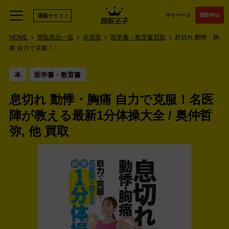
マイページ
買取申込
通販サイト
HOME
買取商品一覧
本買取
医学書・教育書買取
息切れ 動悸・胸
痛 自力で克服！...
本
医学書・教育書
息切れ 動悸・胸痛 自力で克服！名医
陣が教える最新1分体操大全 / 奥仲哲
弥, 他 買取