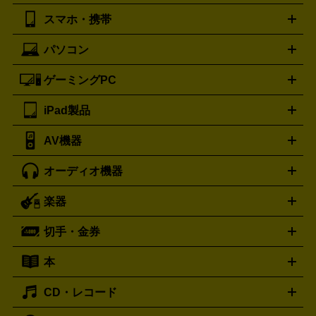
湿器、除湿器
空気清浄器
扇風機
サーキュレーター
ボッテガ・ヴェネタ
バーバリー
Bottega Veneta
BURBERRY
スマホ・携帯
ニコン
Canon
ソニー
富士フイルム
オリンパス
パナソニ
キッチン家電買取の
ブルガリ
カルティエ
BVLGARI
Cartier
ック
一眼レフカメラ
家電買取の詳細はこちら
コンパクトデジカメ（コンデジ）
ミラ
詳細はこちら
パソコン
ドルチェ＆ガッバーナ
フェンディ
Dolce&Gabbana
FENDI
iPhone
Xperia
Android
携帯電話
ポータブル充電器
スマ
ーレス一眼
一眼レフ レンズ各種
レンズフィルター
一脚・
ートフォンアクセサリー
三脚
ロエベ
ティファニー
Loewe
Tiffany&Co.
ゲーミングPC
ノートパソコン
デスクトップパソコン
Mac
パソコンパー
ツ
PCモニター
スマホ・携帯買取の詳細はこちら
パソコン周辺機器
電子ブックリーダー
プ
カメラ買取の詳細はこちら
ブランド品買取の詳細はこちら
iPad製品
デスクトップ
ノートパソコン
PCパーツ
周辺機器
リンター
AV機器
iPad
iPad Pro
ゲーミングPC買取の詳細はこちら
iPad Air
iPad mini
パソコン買取の詳細はこちら
オーディオ機器
ブルーレイ・DVDレコーダー
iPad製品買取の詳細はこちら
音楽プレイヤー
プロジェクタ
ー
ラジカセ
ラジオ
ミニコンポ・システムコンポ
ビデオ
楽器
スピーカー
プリメインアンプ
レコードプレーヤー・ターンテ
デッキ
カラオケ機器
テレビ
ブルーレイ・DVDプレーヤ
ーブル
CDプレイヤー
イヤホン
真空管アンプ
オープンリ
ー
マイク
リモコン
ICレコーダー
記録メディア
映像用
切手・金券
ギター
ベース
アコギ
バイオリン
サックス
フルート
ールデッキ
ヘッドホン
チューナー
AVアンプ
MDプレーヤ
ケーブル
キーボード
アンプ
エフェクター
ー
イコライザー
DATデッキ
ホームシアター・サラウンドセ
本
切手シート
クオカード
テレホンカード
ANA（全日空）株
ット
ウーファー
AV機器買取の詳細はこちら
ワイヤレス・ポータブルスピーカー
スマー
主優待券
JCBギフトカード
楽器買取の詳細はこちら
はがき・年賀状
トスピーカー
交換針・カートリッジ
音響用ケーブル
記録媒
CD・レコード
漫画・コミック
小説
ビジネス書
医学書・教育書
哲学・
体
人文書
趣味・暮らし本
切手・金券買取の詳細はこちら
写真集・絵本