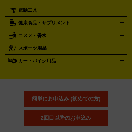
ール
ジ
ベースボールシャツ
うちわ
電動工具
テント・タープ
時計買取の詳細はこちら
寝袋・キャンプ寝具
ザック・リュック
発電
機
ナイフ
バーナー・バーベキューコンロ
お酒買取の詳細はこちら
ランタン・ライ
アーティスト・アイドルグッズ
健康食品・サプリメント
穴あけ・締付工具
切断工具
研磨工具
電動工具・充電工具
ト
クッカー・調理器具
キャンプテーブル・椅子
登山靴・ト
買取の詳細はこちら
レッキングシューズ
アウトドア用品
コスメ・香水
サントリー
アサヒ
MLM
サントリーウエルネス
カルピス
ハンディGPS、レインウエアなど
電動工具買取の詳細はこちら
スポーツ用品
SK-II
健康食品・サプリメント
シャネル
ドゥ・ラ・メール
キャンプ用品買取の詳細はこちら
エスケーツー
CHANEL
資生堂
買取の詳細はこちら
ポーラ
アディクション
DE LA MER
SHISEIDO
POLA
カー・バイク用品
ゴルフクラブ・ゴルフ用品
ドライバー
アイアンセット
フェ
アユーラ
アールエムケー
アルビ
ADDICTION
AYURA
RMK
アウェイウッド
ウェッジ
パター
ユーティリティ
テニス
オン
アンプリチュード
イヴ・サンローラ
ALBION
Amplitude
タイヤ
ブレーキパーツ
カーナビ
クラッチ
ドライブレコ
ラケット
バドミントンラケット
ン
イプサ
エスティローダー
YVES SAINT LAURENT
IPSA
ーダー
カーオーディオ
エスト
エレガンス
エリクシ
ESTEE LAUDER
est
Elégance
ール
オッペン化粧品
オバジ
花王
カネ
ELIXIR
Obagi
Kao
ボウ
KANEBO
簡単にお申込み (初めての方)
コスメ・香水買取の
詳細はこちら
2回目以降のお申込み