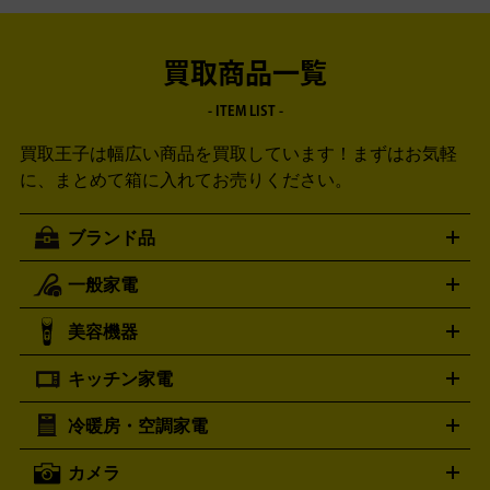
買取商品一覧
- ITEM LIST -
買取王子は幅広い商品を買取しています！
まずはお気軽
に、まとめて箱に入れてお売りください。
ブランド品
一般家電
ルイ・ヴィトン
エルメス
LOUIS VUITTON
HERMES
シャネル
グッチ
コーチ
CHANEL
GUCCI
COACH
美容機器
掃除機
アイロン
ミシン
電話機・FAX
電池・充電池
プラダ
フェリージ
ゴヤール
PRADA
Felisi
GOYARD
キッチン家電
ポーター
美顔器
脱毛器
家電買取の詳細はこちら
ヘアドライヤー
トゥミ
ヘアアイロン
EMS
フェ
PORTER
TUMI
イスケア
ボディケア
マッサージ機
電気シェーバー
電動
トリー バーチ
ロレックス
TORY BURCH
ROLEX
冷暖房・空調家電
オーブンレンジ・電子レンジ
炊飯器・精米機
ホットプレー
歯ブラシ
オメガ
アンテプリマ
OMEGA
ANTEPRIMA
ト・たこ焼き器
ホームベーカリー
電気圧力鍋
ミキサー・カ
カメラ
バレンシアガ
ストーブ
ファンヒーター
電気ヒーター
ふとん乾燥機
加
ッター
調理家電
BALENCIAGA
美容機器の詳細はこちら
ワインセラー