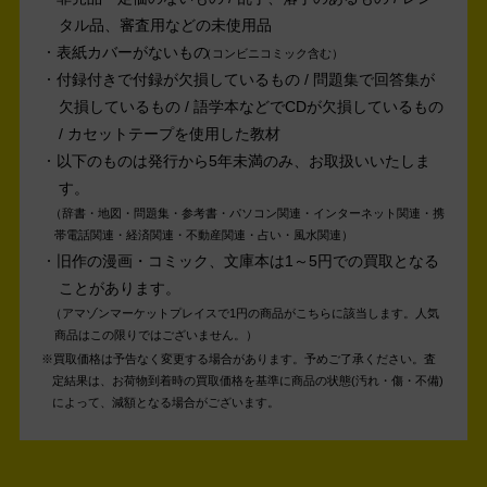
タル品、審査用などの未使用品
表紙カバーがないもの
コンビニコミック含む
付録付きで付録が欠損しているもの / 問題集で回答集が
欠損しているもの / 語学本などでCDが欠損しているもの
/ カセットテープを使用した教材
以下のものは発行から5年未満のみ、お取扱いいたしま
す。
辞書・地図・問題集・参考書・パソコン関連・インターネット関連・携
帯電話関連・経済関連・不動産関連・占い・風水関連
旧作の漫画・コミック、文庫本は1～5円での買取となる
ことがあります。
アマゾンマーケットプレイスで1円の商品がこちらに該当します。人気
商品はこの限りではございません。
買取価格は予告なく変更する場合があります。予めご了承ください。
査
定結果は、お荷物到着時の買取価格を基準に商品の状態(汚れ・傷・不備)
によって、減額となる場合がございます。