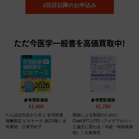
2回目以降のお申込み
ただ今
医学一般書を高価買取中！
参考買取価格
参考買取価格
¥1,490
¥1,780
たんぽぽ先生から学ぶ 在宅医療
医師による医師のための
報酬算定 ビギナーズ 改訂4版 / 永
ChatGPT入門3（アイデアがパッ
井康徳、江篭平紀子
と論文に変わる！AI超・時短執筆
術） / 大塚篤司