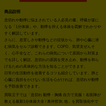
商品説明
息切れや動悸に悩まされている人必見の書。呼吸が楽に
なる「1分体操」や、動悸を抑える体操を図解でわかりや
すく解説しています。
さらに、息苦しさや動悸などの症状から、肺や心臓に潜
む病気をセルフ診断できます。COPD、気管支ぜんそ
く、心不全など、これらの病気について原因から対策ま
でを詳しく解説。息切れの原因を突き止め、動悸を和ら
げるための具体的な方法を知ることができます。
日常の生活動作を改善するコツも紹介しています。肺と
心臓に負担をかけない生活を心がければ、息切れや動悸
を予防改善できます。
買取王子では「息切れ 動悸・胸痛 自力で克服！名医陣が
教える最新1分体操大全 / 奥仲哲弥, 他」を買取強化中で