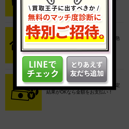
す。
STEP2 発送
送料無料でご自宅から発送！佐川急
便がご自宅まで引き取りに伺いま
す。
STEP3 ご入金
査定結果はメールでお知らせ。査定
結果がOKなら金額をお支払い！