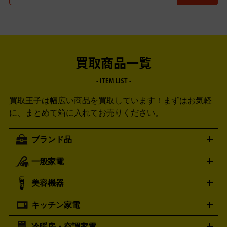
買取商品一覧
- ITEM LIST -
買取王子は幅広い商品を買取しています！
まずはお気軽
に、まとめて箱に入れてお売りください。
ブランド品
一般家電
ルイ・ヴィトン
エルメス
LOUIS VUITTON
HERMES
シャネル
グッチ
コーチ
CHANEL
GUCCI
COACH
美容機器
掃除機
アイロン
ミシン
電話機・FAX
電池・充電池
プラダ
フェリージ
ゴヤール
PRADA
Felisi
GOYARD
キッチン家電
ポーター
美顔器
脱毛器
家電買取の詳細はこちら
ヘアドライヤー
トゥミ
ヘアアイロン
EMS
フェ
PORTER
TUMI
イスケア
ボディケア
マッサージ機
電気シェーバー
電動
トリー バーチ
ロレックス
TORY BURCH
ROLEX
冷暖房・空調家電