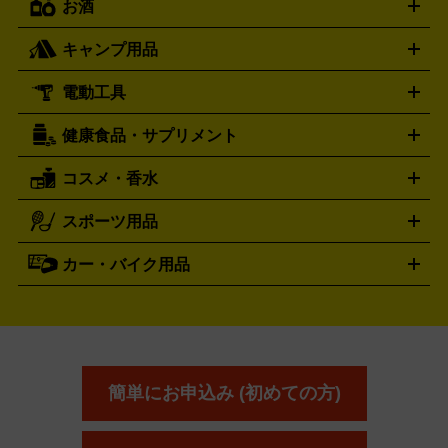
お酒
ライブDVD・Blu-ray
映像ソフト
アイドルCD
写真集
ペン
ハミルトン
ハリー･ウィンストン
Hamilton
Harry Winston
ライト
タオル
アニメ・キャラクターグッズ
Tシャツ
パーカー
はっぴ
生写真
ジャー
キャンプ用品
エルメス
ルミノックス
HERMES
LUMINOX
ウイスキー
ワイン
ブランデー
日本酒・焼酎
各種アルコ
ジ
アクリルキーホルダー
買取の詳細はこちら
トートバッグ
リュック
缶バッ
ール
ジ
ベースボールシャツ
うちわ
電動工具
テント・タープ
時計買取の詳細はこちら
寝袋・キャンプ寝具
ザック・リュック
発電
機
ナイフ
バーナー・バーベキューコンロ
お酒買取の詳細はこちら
ランタン・ライ
アーティスト・アイドルグッズ
健康食品・サプリメント
穴あけ・締付工具
切断工具
研磨工具
電動工具・充電工具
ト
クッカー・調理器具
キャンプテーブル・椅子
登山靴・ト
買取の詳細はこちら
レッキングシューズ
アウトドア用品
コスメ・香水
サントリー
アサヒ
MLM
サントリーウエルネス
カルピス
ハンディGPS、レインウエアなど
電動工具買取の詳細はこちら
スポーツ用品
SK-II
健康食品・サプリメント
シャネル
ドゥ・ラ・メール
キャンプ用品買取の詳細はこちら
エスケーツー
CHANEL
資生堂
買取の詳細はこちら
ポーラ
アディクション
DE LA MER
SHISEIDO
POLA
カー・バイク用品
ゴルフクラブ・ゴルフ用品
ドライバー
アイアンセット
フェ
アユーラ
アールエムケー
アルビ
ADDICTION
AYURA
RMK
アウェイウッド
ウェッジ
パター
ユーティリティ
テニス
オン
アンプリチュード
イヴ・サンローラ
ALBION
Amplitude
タイヤ
ブレーキパーツ
カーナビ
クラッチ
ドライブレコ
ラケット
バドミントンラケット
ン
イプサ
エスティローダー
YVES SAINT LAURENT
IPSA
ーダー
カーオーディオ
エスト
エレガンス
エリクシ
ESTEE LAUDER
est
Elégance
ール
オッペン化粧品
オバジ
花王
カネ
ELIXIR
Obagi
Kao
ボウ
KANEBO
簡単にお申込み (初めての方)
コスメ・香水買取の
詳細はこちら