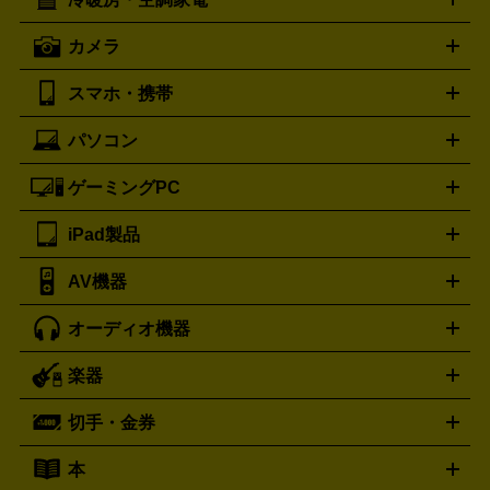
オーブンレンジ・電子レンジ
炊飯器・精米機
ホットプレー
歯ブラシ
オメガ
アンテプリマ
OMEGA
ANTEPRIMA
ト・たこ焼き器
ホームベーカリー
電気圧力鍋
ミキサー・カ
カメラ
バレンシアガ
ストーブ
ファンヒーター
電気ヒーター
ふとん乾燥機
加
ッター
調理家電
BALENCIAGA
美容機器の詳細はこちら
ワインセラー
湿器、除湿器
空気清浄器
扇風機
サーキュレーター
ボッテガ・ヴェネタ
バーバリー
Bottega Veneta
BURBERRY
スマホ・携帯
ニコン
Canon
ソニー
富士フイルム
オリンパス
パナソニ
キッチン家電買取の
ブルガリ
カルティエ
BVLGARI
Cartier
ック
一眼レフカメラ
家電買取の詳細はこちら
コンパクトデジカメ（コンデジ）
ミラ
詳細はこちら
パソコン
ドルチェ＆ガッバーナ
フェンディ
Dolce&Gabbana
FENDI
iPhone
Xperia
Android
携帯電話
ポータブル充電器
スマ
ーレス一眼
一眼レフ レンズ各種
レンズフィルター
一脚・
ートフォンアクセサリー
三脚
ロエベ
ティファニー
Loewe
Tiffany&Co.
ゲーミングPC
ノートパソコン
デスクトップパソコン
Mac
パソコンパー
ツ
PCモニター
スマホ・携帯買取の詳細はこちら
パソコン周辺機器
電子ブックリーダー
プ
カメラ買取の詳細はこちら
ブランド品買取の詳細はこちら
iPad製品
デスクトップ
ノートパソコン
PCパーツ
周辺機器
リンター
AV機器
iPad
iPad Pro
ゲーミングPC買取の詳細はこちら
iPad Air
iPad mini
パソコン買取の詳細はこちら
オーディオ機器
ブルーレイ・DVDレコーダー
iPad製品買取の詳細はこちら
音楽プレイヤー
プロジェクタ
ー
ラジカセ
ラジオ
ミニコンポ・システムコンポ
ビデオ
楽器
スピーカー
プリメインアンプ
レコードプレーヤー・ターンテ
デッキ
カラオケ機器
テレビ
ブルーレイ・DVDプレーヤ
ーブル
CDプレイヤー
イヤホン
真空管アンプ
オープンリ
ー
マイク
リモコン
ICレコーダー
記録メディア
映像用
切手・金券
ギター
ベース
アコギ
バイオリン
サックス
フルート
ールデッキ
ヘッドホン
チューナー
AVアンプ
MDプレーヤ
ケーブル
キーボード
アンプ
エフェクター
ー
イコライザー
DATデッキ
ホームシアター・サラウンドセ
本
切手シート
クオカード
テレホンカード
ANA（全日空）株
ット
ウーファー
AV機器買取の詳細はこちら
ワイヤレス・ポータブルスピーカー
スマー