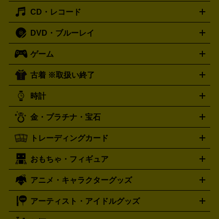
主優待券
JCBギフトカード
楽器買取の詳細はこちら
はがき・年賀状
トスピーカー
交換針・カートリッジ
音響用ケーブル
記録媒
CD・レコード
漫画・コミック
小説
ビジネス書
医学書・教育書
哲学・
体
人文書
趣味・暮らし本
切手・金券買取の詳細はこちら
写真集・絵本
DVD・ブルーレイ
J-POP
アニメ・ゲーム
サウンドトラック
ロック
ハード
オーディオ買取の詳細はこちら
ロック・ヘヴィーメタル
本買取の詳細はこちら
ジャズ
クラシック
ソウル・R＆
ゲーム
映画
ドラマ
アニメ
ミュージックビデオ
アイドル
スポ
B
歌謡曲・演歌
洋楽
K-POP
ブルース・カントリー
ヒッ
ーツ
お笑い
ドキュメンタリー
舞台・ステージ
プホップ
ダンス・エレクトロニカ
フュージョン
ワール
古着 ※取扱い終了
ニンテンドー Switch2
ニンテンドー Switch
ド
ヒーリング・ニューエイジ
キッズ・ファミリー
日本の伝
スイッチ2
スイッチ
ニンテンドー 3DS
DVD買取の詳細はこちら
ニンテンドー DS
PS5
PS4
統芸能・芸能
カラオケ
スポーツ・カルチャー
プレステ5
時計
PS3
PS Vita
PSP
PS4 pro
PS2
プレステ4
プレステ3
古着買取の詳細はこちら
プレイステーション
PS VR
ゲームボーイ
ゲームボーイア
CD・レコード買取の詳細はこちら
金・プラチナ・宝石
ドバンス
ロレックス
Wii
Wii U
オメガ
ゲームキューブ
XBOX One
XBOX
ROLEX
OMEGA
One X
XBOX One S
XBOX 360
ファミコン
スーパーファ
タグホイヤー
カシオ
セイコー
TAG Heuer
SEIKO
CASIO
トレーディングカード
ゴールド
インゴット
コイン・金貨
メダル・記念品
ジュ
ミコン
ニンテンドー64
セガサターン
ドリームキャスト
G-SHOCK
パネライ
カルティエ
Gショック
Panerai
Cartier
エリー・宝石
シルバーアクセサリー
銀食器・カトラリー
PCエンジン
ネオジオ
メガドライブ
PCゲーム
ゲームパッ
おもちゃ・フィギュア
スウォッチ
ポケモンカード
遊戯王
センチュリー
ワンピースカード
デュエルマスター
Swatch
CENTURY
ド
メモリーカード
アーケードスティック
レーシングコント
ズ
ホロライブ オフィシャルカードゲーム
サプライ品
未開
ローラー
ヘッドセット
amiibo
ニンテンドークラシックミニ
タイメックス
シチズン
プレゲ
TIMEX
CITIZEN
Breguet
アニメ・キャラクターグッズ
フィギュア
プラモデル
ミニカー
レトロトイ
エアガン・
封ボックス
金・プラチナ買取の詳細はこちら
未開封パック
その他カードゲーム
その他コレク
ファミコン
ニンテンドークラシックミニスーパーファミコン
ブルガリ
ダニエル・ウェリントン
BVLGARI
Daniel Wellington
モデルガン
ドール
鉄道模型
ションカード
メガドライブミニ
レトロフリーク
レトロゲーム互換機
アーティスト・アイドルグッズ
ディーゼル
アルマーニ
フェンディ
VTuberグッズ
缶バッジ
アクリルグッズ
ラバスト
タペス
Diesel
ARMANI
FENDI
トリー
抱き枕カバー
おもちゃ買取の詳細はこちら
一番くじ
ぬいぐるみ
トレーディングカード買取の詳細はこちら
フランクミュラー
グッチ
ゲーム買取の詳細はこちら
FRANCK MULLER
GUCCI