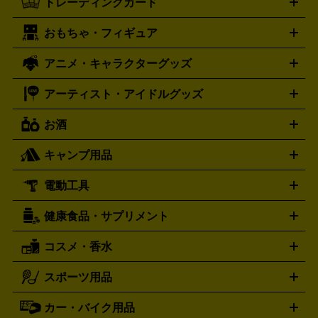
トレーディングカード
ゴールド
インゴット
コイン・金貨
メダル・記念品
ジュ
ミコン
ニンテンドー64
セガサターン
ドリームキャスト
G-SHOCK
パネライ
カルティエ
Gショック
Panerai
Cartier
エリー・宝石
シルバーアクセサリー
銀食器・カトラリー
PCエンジン
ネオジオ
メガドライブ
PCゲーム
ゲームパッ
おもちゃ・フィギュア
スウォッチ
ポケモンカード
遊戯王
センチュリー
ワンピースカード
デュエルマスター
Swatch
CENTURY
ド
メモリーカード
アーケードスティック
レーシングコント
ズ
ホロライブ オフィシャルカードゲーム
サプライ品
未開
ローラー
ヘッドセット
amiibo
ニンテンドークラシックミニ
タイメックス
シチズン
プレゲ
TIMEX
CITIZEN
Breguet
アニメ・キャラクターグッズ
フィギュア
プラモデル
ミニカー
レトロトイ
エアガン・
封ボックス
金・プラチナ買取の詳細はこちら
未開封パック
その他カードゲーム
その他コレク
ファミコン
ニンテンドークラシックミニスーパーファミコン
ブルガリ
ダニエル・ウェリントン
BVLGARI
Daniel Wellington
モデルガン
ドール
鉄道模型
ションカード
メガドライブミニ
レトロフリーク
レトロゲーム互換機
アーティスト・アイドルグッズ
ディーゼル
アルマーニ
フェンディ
VTuberグッズ
缶バッジ
アクリルグッズ
ラバスト
タペス
Diesel
ARMANI
FENDI
トリー
抱き枕カバー
おもちゃ買取の詳細はこちら
一番くじ
ぬいぐるみ
トレーディングカード買取の詳細はこちら
フランクミュラー
グッチ
ゲーム買取の詳細はこちら
FRANCK MULLER
GUCCI
お酒
ライブDVD・Blu-ray
映像ソフト
アイドルCD
写真集
ペン
ハミルトン
ハリー･ウィンストン
Hamilton
Harry Winston
ライト
タオル
アニメ・キャラクターグッズ
Tシャツ
パーカー
はっぴ
生写真
ジャー
キャンプ用品
エルメス
ルミノックス
HERMES
LUMINOX
ウイスキー
ワイン
ブランデー
日本酒・焼酎
各種アルコ
ジ
アクリルキーホルダー
買取の詳細はこちら
トートバッグ
リュック
缶バッ
ール
ジ
ベースボールシャツ
うちわ
電動工具
テント・タープ
時計買取の詳細はこちら
寝袋・キャンプ寝具
ザック・リュック
発電
機
ナイフ
バーナー・バーベキューコンロ
お酒買取の詳細はこちら
ランタン・ライ
アーティスト・アイドルグッズ
健康食品・サプリメント
穴あけ・締付工具
切断工具
研磨工具
電動工具・充電工具
ト
クッカー・調理器具
キャンプテーブル・椅子
登山靴・ト
買取の詳細はこちら
レッキングシューズ
アウトドア用品
コスメ・香水
サントリー
アサヒ
MLM
サントリーウエルネス
カルピス
ハンディGPS、レインウエアなど
電動工具買取の詳細はこちら
スポーツ用品
SK-II
健康食品・サプリメント
シャネル
ドゥ・ラ・メール
キャンプ用品買取の詳細はこちら
エスケーツー
CHANEL
資生堂
買取の詳細はこちら
ポーラ
アディクション
DE LA MER
SHISEIDO
POLA
カー・バイク用品
ゴルフクラブ・ゴルフ用品
ドライバー
アイアンセット
フェ
アユーラ
アールエムケー
アルビ
ADDICTION
AYURA
RMK