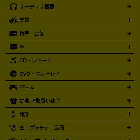
オーディオ機器
ブルーレイ・DVDレコーダー
iPad製品買取の詳細はこちら
音楽プレイヤー
プロジェクタ
ー
ラジカセ
ラジオ
ミニコンポ・システムコンポ
ビデオ
楽器
スピーカー
プリメインアンプ
レコードプレーヤー・ターンテ
デッキ
カラオケ機器
テレビ
ブルーレイ・DVDプレーヤ
ーブル
CDプレイヤー
イヤホン
真空管アンプ
オープンリ
ー
マイク
リモコン
ICレコーダー
記録メディア
映像用
切手・金券
ギター
ベース
アコギ
バイオリン
サックス
フルート
ールデッキ
ヘッドホン
チューナー
AVアンプ
MDプレーヤ
ケーブル
キーボード
アンプ
エフェクター
ー
イコライザー
DATデッキ
ホームシアター・サラウンドセ
本
切手シート
クオカード
テレホンカード
ANA（全日空）株
ット
ウーファー
AV機器買取の詳細はこちら
ワイヤレス・ポータブルスピーカー
スマー
主優待券
JCBギフトカード
楽器買取の詳細はこちら
はがき・年賀状
トスピーカー
交換針・カートリッジ
音響用ケーブル
記録媒
CD・レコード
漫画・コミック
小説
ビジネス書
医学書・教育書
哲学・
体
人文書
趣味・暮らし本
切手・金券買取の詳細はこちら
写真集・絵本
DVD・ブルーレイ
J-POP
アニメ・ゲーム
サウンドトラック
ロック
ハード
オーディオ買取の詳細はこちら
ロック・ヘヴィーメタル
本買取の詳細はこちら
ジャズ
クラシック
ソウル・R＆
ゲーム
映画
ドラマ
アニメ
ミュージックビデオ
アイドル
スポ
B
歌謡曲・演歌
洋楽
K-POP
ブルース・カントリー
ヒッ
ーツ
お笑い
ドキュメンタリー
舞台・ステージ
プホップ
ダンス・エレクトロニカ
フュージョン
ワール
古着 ※取扱い終了
ニンテンドー Switch2
ニンテンドー Switch
ド
ヒーリング・ニューエイジ
キッズ・ファミリー
日本の伝
スイッチ2
スイッチ
ニンテンドー 3DS
DVD買取の詳細はこちら
ニンテンドー DS
PS5
PS4
統芸能・芸能
カラオケ
スポーツ・カルチャー
プレステ5
時計
PS3
PS Vita
PSP
PS4 pro
PS2
プレステ4
プレステ3
古着買取の詳細はこちら
プレイステーション
PS VR
ゲームボーイ
ゲームボーイア
CD・レコード買取の詳細はこちら
金・プラチナ・宝石
ドバンス
ロレックス
Wii
Wii U
オメガ
ゲームキューブ
XBOX One
XBOX
ROLEX
OMEGA
One X
XBOX One S
XBOX 360
ファミコン
スーパーファ
タグホイヤー
カシオ
セイコー
TAG Heuer
SEIKO
CASIO