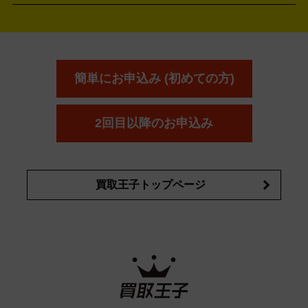
アウェイウッド
ウェッジ
パター
ユーティリティ
テニス
オン
アンプリチュード
イヴ・サンローラ
ALBION
Amplitude
タイヤ
ブレーキパーツ
カーナビ
クラッチ
ドライブレコ
ラケット
バドミントンラケット
ン
イプサ
エスティローダー
YVES SAINT LAURENT
IPSA
ーダー
カーオーディオ
エスト
エレガンス
エリクシ
ESTEE LAUDER
est
Elégance
ール
オッペン化粧品
オバジ
花王
カネ
ELIXIR
Obagi
Kao
ボウ
KANEBO
簡単にお申込み (初めての方)
コスメ・香水買取の
詳細はこちら
2回目以降のお申込み
買取王子トップページ