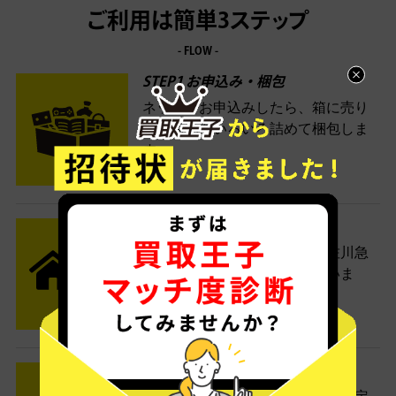
ご利用は簡単3ステップ
- FLOW -
STEP1 お申込み・梱包
ネットでお申込みしたら、箱に売り
たい商品をいろいろ詰めて梱包しま
す。
STEP2 発送
送料無料でご自宅から発送！佐川急
便がご自宅まで引き取りに伺いま
す。
STEP3 ご入金