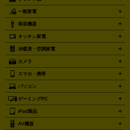
一般家電
ルイ・ヴィトン
エルメス
LOUIS VUITTON
HERMES
シャネル
グッチ
コーチ
CHANEL
GUCCI
COACH
美容機器
掃除機
アイロン
ミシン
電話機・FAX
電池・充電池
プラダ
フェリージ
ゴヤール
PRADA
Felisi
GOYARD
キッチン家電
ポーター
美顔器
脱毛器
家電買取の詳細はこちら
ヘアドライヤー
トゥミ
ヘアアイロン
EMS
フェ
PORTER
TUMI
イスケア
ボディケア
マッサージ機
電気シェーバー
電動
トリー バーチ
ロレックス
TORY BURCH
ROLEX
冷暖房・空調家電
オーブンレンジ・電子レンジ
炊飯器・精米機
ホットプレー
歯ブラシ
オメガ
アンテプリマ
OMEGA
ANTEPRIMA
ト・たこ焼き器
ホームベーカリー
電気圧力鍋
ミキサー・カ
カメラ
バレンシアガ
ストーブ
ファンヒーター
電気ヒーター
ふとん乾燥機
加
ッター
調理家電
BALENCIAGA
美容機器の詳細はこちら
ワインセラー
湿器、除湿器
空気清浄器
扇風機
サーキュレーター
ボッテガ・ヴェネタ
バーバリー
Bottega Veneta
BURBERRY
スマホ・携帯
ニコン
Canon
ソニー
富士フイルム
オリンパス
パナソニ
キッチン家電買取の
ブルガリ
カルティエ
BVLGARI
Cartier
ック
一眼レフカメラ
家電買取の詳細はこちら
コンパクトデジカメ（コンデジ）
ミラ
詳細はこちら
パソコン
ドルチェ＆ガッバーナ
フェンディ
Dolce&Gabbana
FENDI
iPhone
Xperia
Android
携帯電話
ポータブル充電器
スマ
ーレス一眼
一眼レフ レンズ各種
レンズフィルター
一脚・
ートフォンアクセサリー
三脚
ロエベ
ティファニー
Loewe
Tiffany&Co.
ゲーミングPC
ノートパソコン
デスクトップパソコン
Mac
パソコンパー
ツ
PCモニター
スマホ・携帯買取の詳細はこちら
パソコン周辺機器
電子ブックリーダー
プ
カメラ買取の詳細はこちら
ブランド品買取の詳細はこちら
iPad製品
デスクトップ
ノートパソコン
PCパーツ
周辺機器
リンター
AV機器
iPad
iPad Pro
ゲーミングPC買取の詳細はこちら
iPad Air
iPad mini
パソコン買取の詳細はこちら